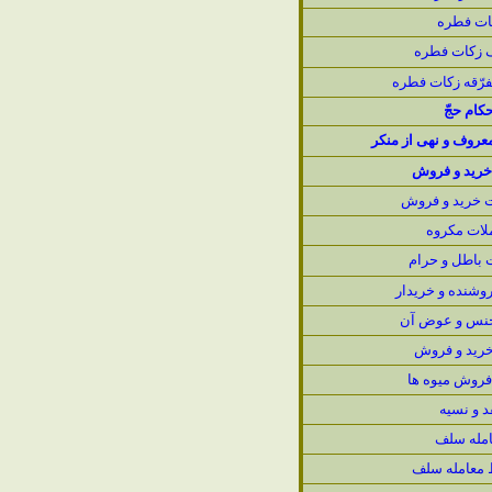
ات فطره
زكات فطره
رّقه زكات فطره
حكام حجّ
معروف و نهى از منكر
خريد و فروش
ت خريد و فروش
لات مكروه
 باطل و حرام
وشنده و خريدار
نس و عوض آن
خريد و فروش
فروش ميوه ها
د و نسيه
مله سلف
معامله سلف