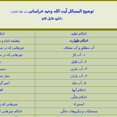
توضیح المسائل آیت الله وحید خراسانی
(مد ظله العالی)
دانلود فایل pdf
احكام تقليد
احك
احکام طهارت
وظیفه امام و 
آب مطلق و آب مضاف
چیزهایى كه در ن
۱ ـ آب كرّ
چیزهایى كه در 
۲ ـ آب قلیل
ن
۳ ـ آب جارى
دستور
۴ ـ آب باران
نماز عي
۵ ـ آب چاه
اجير گر
احكام آبها
اح
احكام تخلّى
استبراء
چيزهايى كه ر
مستحبّات و مكروهات تخلّى
احكام چيزهايى ك