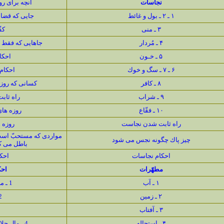
نجاسات
آنچه براى ر
۱ ـ ۲ ـ بول و غائط
جايى كه قضا 
۳ ـ منى
كف
۴ ـ مُردار
جاهايى كه فقط 
۵ ـ خـون
احكا
۶ ـ ۷ ـ سگ و خوك
احكام
۸ ـ كافر
كسانى كه روزه
۹ ـ شراب
راه ثابت
۱۰ ـ فقّاع
روزه هاى
راه ثابت شدن نجاست
روزه 
مواردى كه مستحبّ است 
چیز پاك چگونه نجس مى شود
باطل مى كن
احكام نجاسات
احك
مطهّرات
اح
۱ ـ آب
1 ـ منفعت كسب
۲ ـ زمین
2 ـ م
۳ ـ آفتاب
۴ ـ استحاله
4 ـ مال حلال مخلوط به حرام