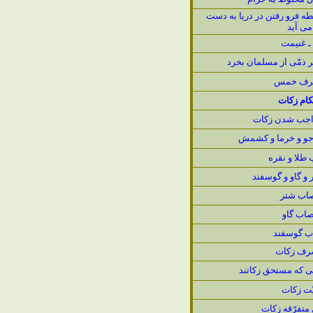
سطه فرو رفتن در دريا به دست
مى آيد
رف خمس
كام زكات
اجب شدن زكات
 جو و خرما و كشمش
طلا و نقره
و گاو و گوسفند
اب شتر
صاب گاو
ب گوسفند
رف زكات
 كه مستحق زكاتند
ّت زكات
متفرّقه زكات