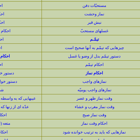
مستحبّات دفن
اح
نماز وحشت
احك
نبش قبر
احك
غسلهاى مستحبّ
احكام و
تيمّـم
احك
چیزهایى كه تیمّم به آنها صحیح است
اح
دستور تیمّم بدل از وضو یا غسل
احكام 
احكام تیمّم
اح
احكام نماز
دستور خو
نمازهاى واجب
دستور خوان
نمازهاى واجب يوميّه
شر
وقت نماز ظهر و عصر
عيبهايى كه به واسطه آ
وقت نماز مغرب و عشاء
عدّه اى از زنها كه
وقت نماز صبح
احكا
احكام وقت نماز
متعه (
نمازهايى كه بايد به ترتيب خوانده شود
احكام