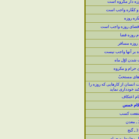
وزه دار مكروه است
و كفّاره واجب است
ّاره روزه
قضاى روزه واجب است
م روزه قضا
 روزه مسافر
 بر آنها واجب نيست
 شدن اوّل ماه
 حرام و مكروه
هاى مستحبّ
انسان از كارهايى كه روزه را
د خوددارى نمايد
ام اعتكاف
كام خمس
عدن
3 ـ گنج