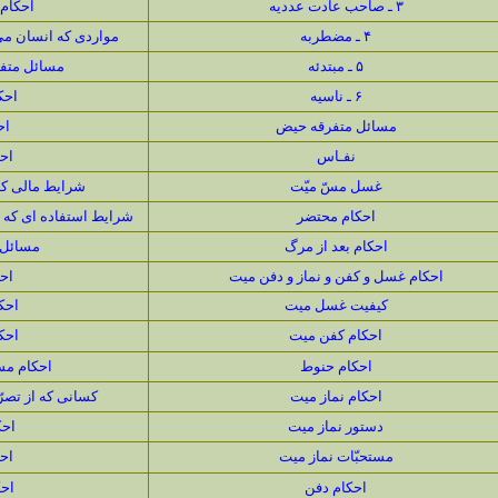
۳ ـ صاحب عادت عددیه
احكام
۴ ـ مضطربه
مواردى كه انسان مى ت
۵ ـ مبتدئه
مسائل متفر
۶ ـ ناسیه
احك
مسائل متفرقه حیض
اح
نفـاس
احك
غسل مسّ ميّت
شرايط مالى كه 
احكام محتضر
شرايط استفاده اى كه م
احكام بعد از مرگ
مسائل م
احكام غسل و كفن و نماز و دفن میت
احك
كیفیت غسل میت
احك
احكام كفن میت
احك
احكام حنوط
احكام مس
احكام نماز میت
كسانى كه از تصر
دستور نماز میت
احك
مستحبّات نماز میت
اح
احكام دفن
احك