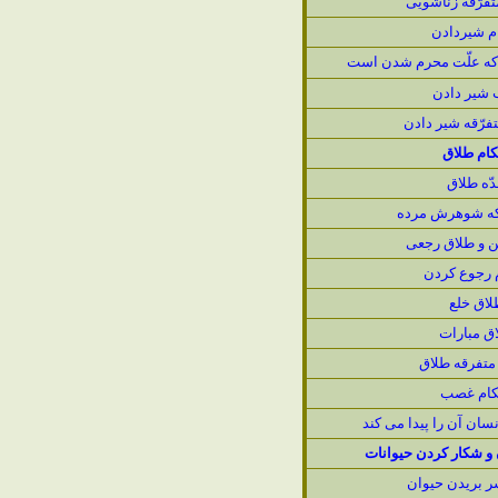
فرّقه زناشويى
م شيردادن
كه علّت محرم شدن است
 شير دادن
فرّقه شير دادن
كام طلاق
ّه طلاق
 كه شوهرش مرده
ن و طلاق رجعى
 رجوع كردن
لاق خلع
ق مبارات
متفرقه طلاق
كام غصب
نسان آن را پيدا مى كند
و شكار كردن حيوانات
ر بريدن حيوان