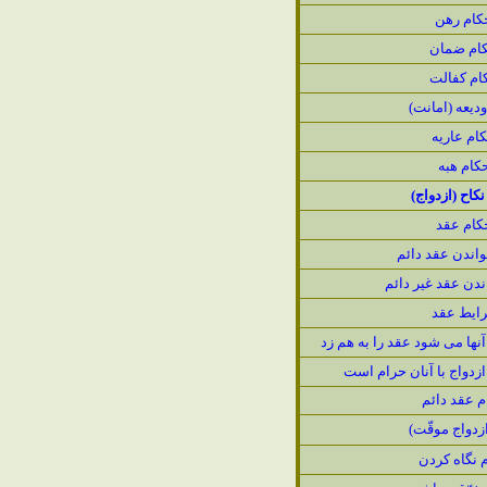
كام رهن
ام ضمان
ام كفالت
ديعه (امانت)
ام عاريه
كام هبه
نكاح (ازدواج)
كام عقد
اندن عقد دائم
دن عقد غير دائم
ايط عقد
نها مى شود عقد را به هم زد
 ازدواج با آنان حرام است
م عقد دائم
ازدواج موقّت)
 نگاه كردن