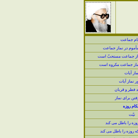
ام جماعت
مأموم در نماز جماعت
ماز جماعت مستحبّ است
نماز جماعت مكروه است
ماز آيات
 نماز آیات
د فطر و قربان
فتن براى نماز
كام روزه
نيّت
وزه را باطل مى كند
ه روزه را باطل مى كند