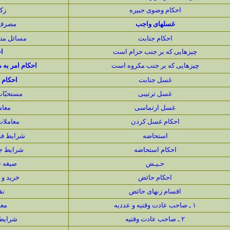
احكام وضوى جبیره
زك
غسلهاى واجب
مصرف 
احكام جنابت
مسائل متف
چیزهایى كه بر جنب حرام است
ا
چیزهایى كه بر جنب مكروه است
احكام امر به 
غسل جنابت
احكام 
غسل ترتيبى
مستحبّا
غسل ارتماسى
معام
احكام غسل كردن
معاملات
استحاضه
شرايط فر
احكام استحاضه
شرايط ج
حـيـض
صيغه 
احكام حائض
خريد و 
اقسام زنهاى حائض
نق
۱ ـ صاحب عادت وقتیه و عددیه
معا
۲ ـ صاحب عادت وقتیه
شرایط 