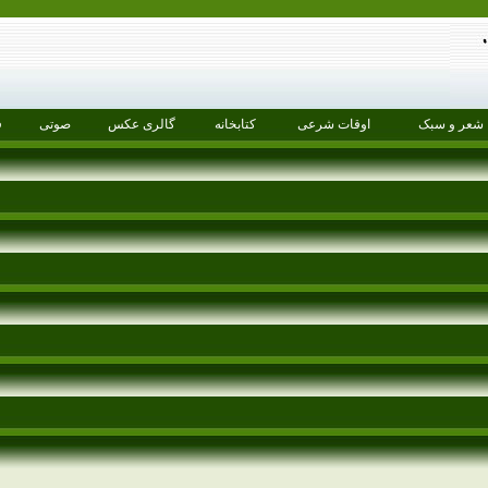
شعر و سبک
اوقات شرعی
کتابخانه
گالری عکس
صوتی
ف