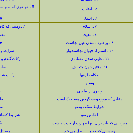
5 ـ جواهرى كه به وا
۵ ـ انقلاب
۶ ـ انتقال
6 ـ غنيمت
۷ ـ اسلام
7 ـ زمينى كه كافر ذمّى از مسلمان بخرد
۸ ـ تبعیت
مص
۹ ـ بر طرف شدن عین نجاست
اح
۱۰ ـ استبراء حیوان نجاستخوار
شرايط و
۱۱ ـ غایب شدن مسلمان
زكات گندم و
۱۲ ـ رفتن خون متعارف
نصاب 
احكام ظرفها
زكات شتر 
وضـو
نص
وضوى ارتماسى
ن
دعایى كه موقع وضو گرفتن مستحبّ است
نصا
شرایط صحّت وضو
مص
احكام وضو
شرايط كسانى
چیزهایى كه باید براى آنها طهارت از حدث داشت
ني
چیزهایى كه وضو را باطل مى كند
مسائل 