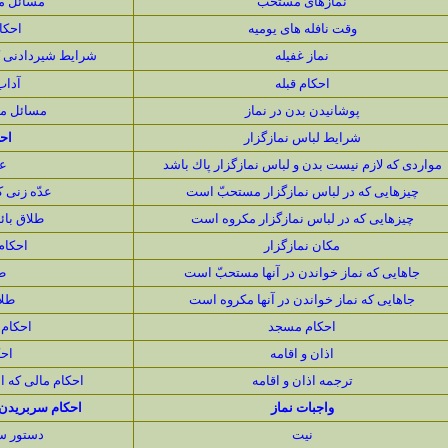
نمازهاى مستحبّ
مسائل مت
وقت نافله هاى یومیه
احكا
نماز غفیله
شرايط شيردادنى 
احكام قبله
آداب
پوشانيدن بدن در نماز
مسائل مت
شرايط لباس نمازگزار
اح
مواردى كه لازم نیست بدن و لباس نمازگزار پاك باشد
عد
چیزهایى كه در لباس نمازگزار مستحبّ است
عدّه زنى
چیزهایى كه در لباس نمازگزار مكروه است
طلاق بائ
مكان نمازگزار
احكام
جاهایى كه نماز خواندن در آنها مستحبّ است
ط
جاهایى كه نماز خواندن در آنها مكروه است
طلا
احكام مسجد
احكام 
اذان و اقامه
اح
ترجمه اذان و اقامه
احكام مالى كه ا
واجبات نماز
احكام سربريدن 
نیت
دستور س