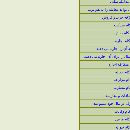
 معامله سلف
واند معامله را به هم بزند
ّقه خريد و فروش
ام شركت
كام صلح
ام اجاره
آن را اجاره مى دهند
ال را براى آن اجاره مى دهند
تفرّقه اجاره
ام جعاله
ام مزارعه
ام مضاربه
اقات و مغارسه
ّف در مال خود ممنوعند
ام وكالت
كام قرض
ام حواله