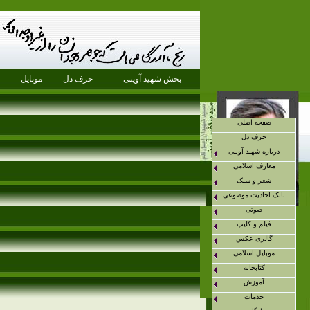
بخش شهید آوینی
حرف دل
موبایل
صفحه اصلی
حرف دل
درباره شهید آوینی
معارف اسلامی
شعر و سبک
بانک احادیث موضوعی
صوتی
فیلم و کلیپ
گالری عکس
موبایل اسلامی
کتابخانه
آموزش
خدمات