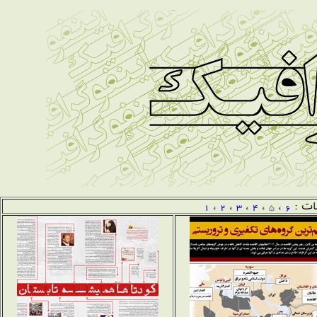
ات :
6
،
5
،
4
،
3
،
2
،
1