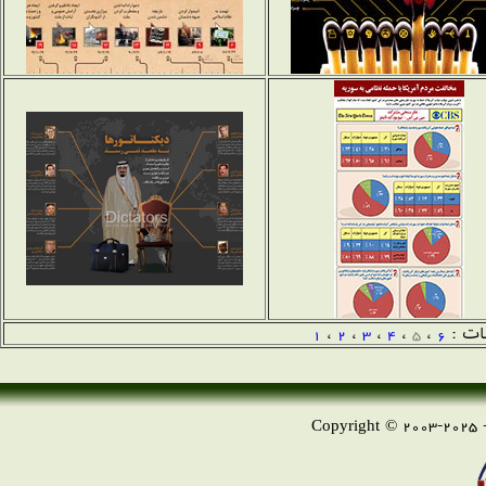
ات :
6
،
5
،
4
،
3
،
2
،
1