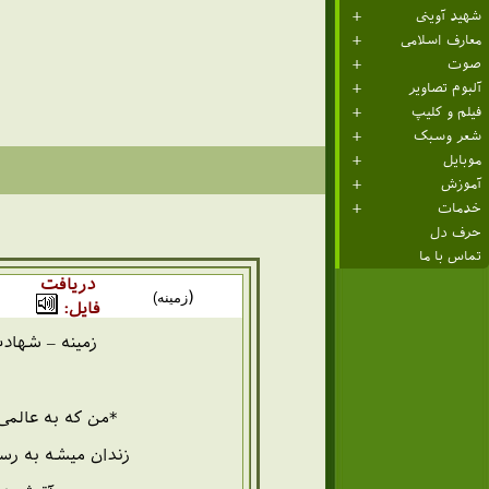
شهید آوینی
معارف اسلامی
صوت
آلبوم تصاویر
فیلم و کلیپ
شعر وسبک
موبایل
آموزش
خدمات
حرف دل
تماس با ما
دریافت
(
زمینه)
فایل:
زمینه – شهادت
*من که به عالمی 
زندان میشه به رس