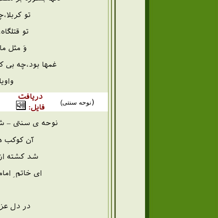
تو کربلا،
تو قتلگا
وَ مثل ما
غمها بود،چه بی کر
واویل
دریافت
(
نوحه سنتی)
فایل:
نوحه ی سنتی – شه
آن کوکب هد
شد کشته از 
ای خاتم ِ ا
در دل عزای