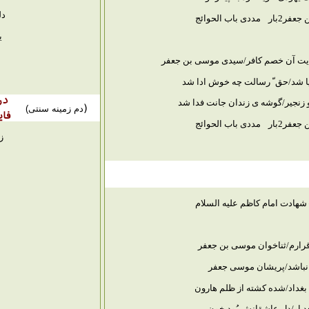
دل
عفر2بار
مددی باب الحوائج
ی
نایت آن خصم کافر/سیدی موسی بن جعفر
پا شد/حق ّ رسالت چه خوش ادا شد
در
و زنجیر/گوشه ی زندان جانت فدا شد
(
دم زمینه سنتی)
فای
عفر2بار
مددی باب الحوائج
ز
 شهادت امام کاظم علیه السلام
رارم/ثناخوان موسی بن جعفر
 نباشد/پریشان موسی جعفر
 بغداد/شده کشته از ظلم هارون
حد او/دل عاشقانش بُود خون