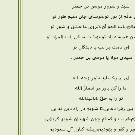
سَیّد و سَروَر موسی بن جعفر
عالَم از نور تو،موسای جان مقیم طور تو
عالج،باب الحوائج،آبروی ما عشق و شور تو
من همیشه یاد تو،بهشت سائل باب المراد تو
ای نامَت بر لب با دیدگان تر
سیدی مولا یا موسی بن جعفر...
ای بر رخسارت،نور وجه الله
ما را کن یاور،بر انصارُ الله
تو را به حقّ ِ،اباعبدالله
 یبن زهرا دعایی،تا شویم در راه دین فدایی
سلام،غریب و گمنام،چون شهیدان شویم کربلایی
ر و کفر و یهودیم،ریشه کنان ِ آل سعودیم