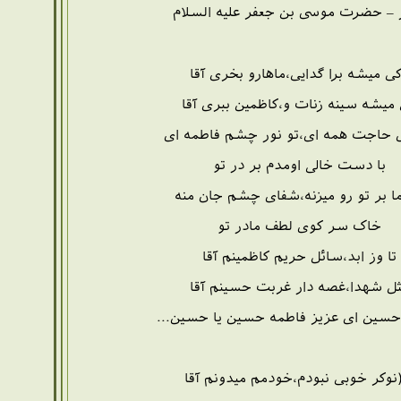
– حضرت موسی بن جعفر علیه السلام
ی میشه برا گدایی،ماهارو بخری آقا
میشه سینه زنات و،کاظمین ببری آقا
ی حاجت همه ای،تو نور چشم فاطمه ای
با دست خالی اومدم بر در تو
ا بر تو رو میزنه،شفای چشم جان منه
خاک سر کوی لطف مادر تو
تا وز ابد،سائل حریم کاظمینم آقا
ل شهدا،غصه دار غربت حسینم آقا
 حسین ای عزیز فاطمه حسین یا حسین...
نوکر خوبی نبودم،خودمم میدونم آقا