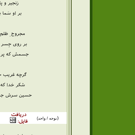
زنجیر و پا
بر او سَما 
مجروح ِ ظلم 
بر روی جِسر ب
جسمش که پر بل
گرچه غریب چ
شکر خدا که 
حسین سرش جدا 
دریافت
(
نوحه / واحد)
فایل: