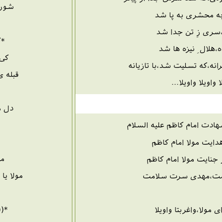
شور 
چه محشری به پا شد
ه،سری زِ تن جدا شد
*ک
ه،هلال ِ نیزه ها شد
کی 
انه،که تسلیت شد،با تازیانه
قبله 
ا واویلا واویلا...
دل م
ادت امام کاظم علیه السلام
ایت مولا امام کاظم
مث
جنایت مولا امام کاظم
مولا یا
مامت،مهدی سرت سلامت
*((
 مولا،واغربتا واویلا