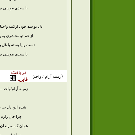
یا سیدی موسی بن ج
دل تو شد خون ازکینه و/ج
از غم تو محشری به 
دست و پا بسته با غل 
یا سیدی موسی بن ج
دریافت
(
زمینه آرام / واحد)
فایل:
زمینه آرام/واحد –
شده این دل بی ق
چرا حال زارم
همان که به زندان
به یاد غم بی 