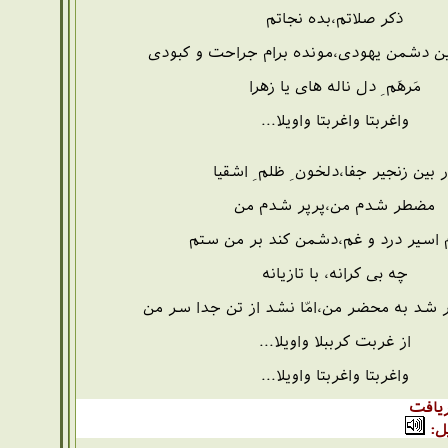
ذکر صلاتم،بده نجاتم
این دشمن یهودی،مونده برام جراحت و کبودی
مَرهَم ِ دل ناله های یا زهرا
واغربتا واغربتا واویلا...
 بین زنجیر جفا،دلخون ِ ظلم ِ اشقیا
مضطر شدم من،پرپر شدم من
 اسیر درد و غم،دشمن کند بر من ستم
چه بی کرانه، با تازیانه
 شد به محضر من،امّا نشد از تن جدا سر من
از غربت کرببلا واویلا...
واغربتا واغربتا واویلا...
یافت
ل: