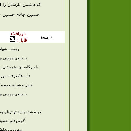
که دشمن نازشان را،کشی
حسین جانم حسین جا
دریافت
(
زمینه)
فایل:
زمینه – شهاد
یا سیدی موسی بن ج
یاس گلستان پیغمبر/ای پ
تا به فلک رفته سو
فضل و شرافت بوده گ
یا سیدی موسی بن ج
دیده شده با یاد تو تر/ای 
گوش دلم بشنود 
سندی بن شاهک ی