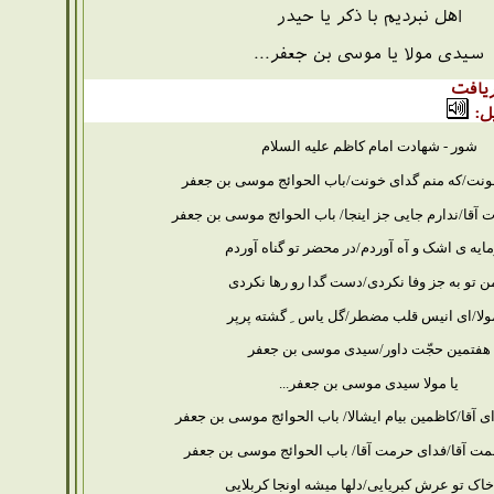
اهل نبردیم با ذکر یا حیدر
سیدی مولا یا موسی بن جعفر...
یافت
ل:
شور - شهادت امام کاظم علیه السلام
هونت/که منم گدای خونت/باب الحوائج موسی بن جعفر
آقا/ندارم جایی جز اینجا/ باب الحوائج موسی بن جعفر
یه ی اشک و آه آوردم/در محضر تو گناه آوردم
من تو به جز وفا نکردی/دست گدا رو رها نکردی
مولا/ای انیس قلب مضطر/گل یاس ِ گشته پرپر
هفتمین حجّت داور/سیدی موسی بن جعفر
یا مولا سیدی موسی بن جعفر...
ای آقا/کاظمین بیام ایشالا/ باب الحوائج موسی بن جعفر
مت آقا/فدای حرمت آقا/ باب الحوائج موسی بن جعفر
خاک تو عرش کبریایی/دلها میشه اونجا کربلایی