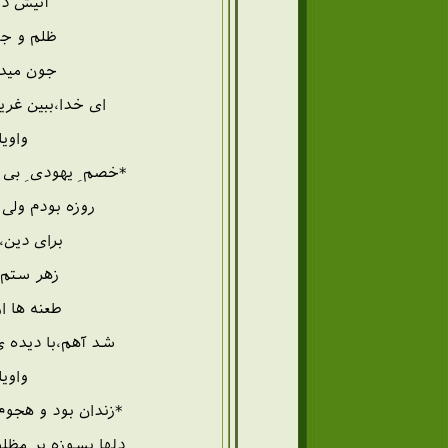
آتیش دل
ظلم و جف
جون میدم
ای خدا،ببین غری
واویل
*خصم ِ یهودی ِ بی 
روزه بودم ولی ا
برای دین
زهر ستم 
طعنه ها 
شد آهم،با دیده ی
واویل
*زندان بود و هجوم
دلها بسوزه بر مظل