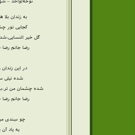
نوحه/واحد – شها
به زندان بلا 
کجایی نور چش
گل خیر النسایی،شد
رضا جانم رضا ج
در این زندان 
شده نیلی سر
شده چشمان من تر،به
رضا جانم رضا ج
چو سِندی میز
یه یاد آن 