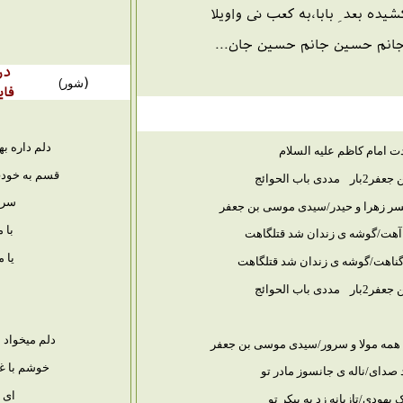
ده بعد ِ بابا،به کعب نی واویلا
نم حسین جانم حسین جان...
در
(
شور)
فای
دلم داره ب
ت امام کاظم علیه السلام
قسم به خودت 
عفر2بار
مددی باب الحوائج
سرما
سر زهرا و حیدر/سیدی موسی بن جعفر
با 
ز آهت/گوشه ی زندان شد قتلگاهت
یا 
ناهت/گوشه ی زندان شد قتلگاهت
عفر2بار
مددی باب الحوائج
دلم میخواد 
به همه مولا و سرور/سیدی موسی بن جعفر
خوشم با غ
صدای/ناله ی جانسوز مادر تو
ای 
هودی/تازیانه زد به پیکر تو