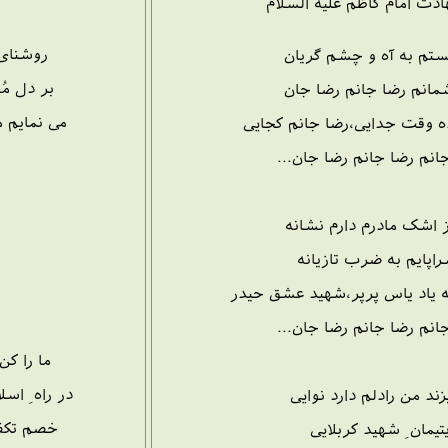
دت امام کاظم علیه السلام
روشنای 
هستم به آه و چشم گریان
بر دل مُ
مانم رضا جانم رضا جان
می نمایم 
ه وقت جدایی،رضا جانم کجایی
انم رضا جانم رضا جان...
ز اشک مادرم دارم نشانه
اپایم به ضرب تازیانه
 یاد یاس پرپر،شهید عشق حیدر
انم رضا جانم رضا جان...
ما را کن
در راه ِ ا
ند من رادلم دارد نوایی
خصم تکفی
یتیمان ِ شهید کربلایی