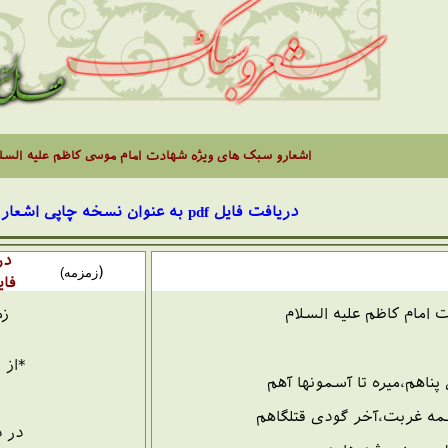
اشعارو سبک های ویژه شهادت امام موسی کاظم علیه السل
دریافت فایل
pdf
به عنوان نسخه چاپی اشعار
در
(
زمزمه)
فای
 امام کاظم علیه السلام
زم
*از 
پناهم،میره تا آسمونها آهم
مه غربت،آخر گودی قتلگاهم
در ذ