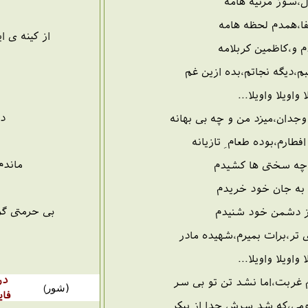
،سوز مرثیه هامه
ا،همدم لحظه هامه
از کینه ی 
 و،کاظمین کربلامه
بم،دیگه نجاتم،بده ازین غم
ا واویلا واویلا...
در
وجدان،میزد من و چه بی بهانه
فطارم،بوده طعام ِ تازیانه
ماندم
،چه سختی ها کشیدم
به جان خود خریدم
بی حرمتی گر
از دشمن خود شنیدم
 تر،برات بمیرم،شهیده مادر
ا واویلا واویلا...
در
 غربت،اما نشد تن تو بی سر
(
شور
)
فای
ومی،که شد سرش جدا از پیکر