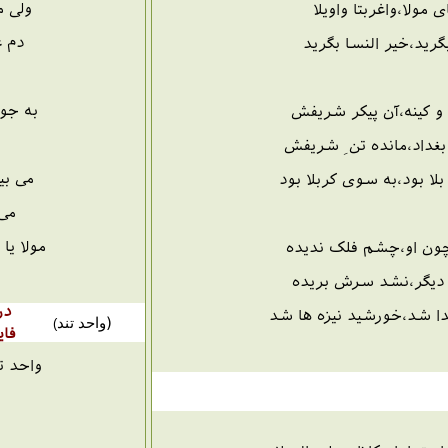
ولی م
ی مولا،واغربتا واویلا
دم غ
بگرید،خیر النسا بگرید
به جون
و کینه،آن پیکر شریفش
غداد،مانده تن ِ شریفش
می بی
ا بود،به سوی کربلا بود
می 
مولا یا
ون او،چشم فلک ندیده
دیگر،نشد سرش بریده
در
شد،خورشید نیزه ها شد
(
واحد تند
)
فای
واحد ت