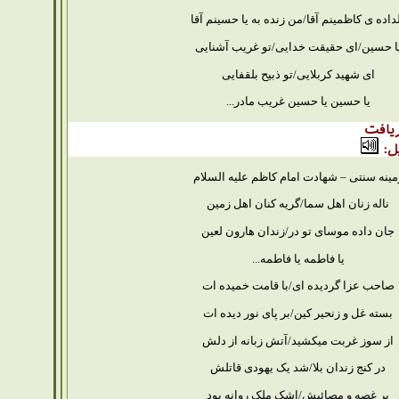
داده ی کاظمینم آقا/من زنده به یا حسینم آقا
ا حسین/ای حقیقت خدایی/تو غریب آشنایی
ای شهید کربلایی/تو ذبیح بلقفایی
یا حسین یا حسین غریب مادر...
یافت
ل:
مینه سنتی – شهادت امام کاظم علیه السلام
ناله زنان اهل
سما/گریه کنان اهل زمین
جان داده موسای تو در/زندان هارون لعین
یا فاطمه یا فاطمه...
صاحب عزا گردیده ای/با قامت خمیده ات
بسته غل و زنحیر کین/بر پای نور دیده ات
از سوز غربت میکشید/آتش زبانه از دلش
در کنج زندان بلا/شد یک یهودی قاتلش
بر غصه و مصائبش/اشک ملک روانه بود