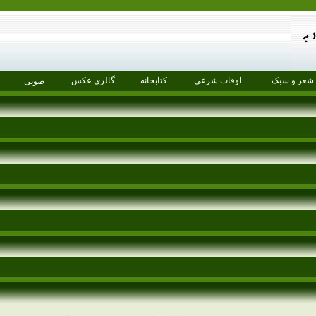
شعر و سبک
اوقات شرعی
کتابخانه
گالری عکس
صوتی