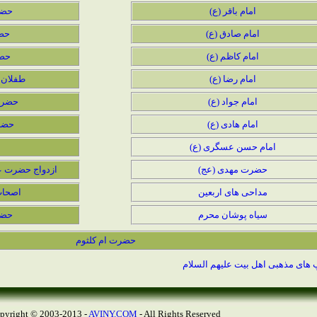
امام باقر (ع)
حضر
امام صادق (ع)
حضر
امام کاظم (ع)
حضر
امام رضا (ع)
طفلان 
امام جواد (ع)
حضرت
امام هادی (ع)
حضر
امام حسن عسگری (ع)
حضرت مهدی (عج)
ازدواج حضرت ع
مداحی های اربعین
اصحاب
سیاه پوشان محرم
حضر
حضرت ام کلثوم
 های مذهبی اهل بیت علیهم السلام
AVINY.COM
- All Rights Reserved
Copyright © 2003-2013 -