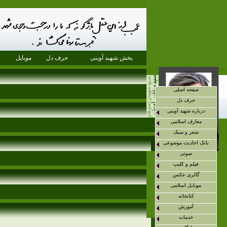
بخش شهید آوینی
حرف دل
موبایل
صفحه اصلی
حرف دل
درباره شهید آوینی
معارف اسلامی
شعر و سبک
بانک احادیث موضوعی
صوتی
فیلم و کلیپ
گالری عکس
موبایل اسلامی
کتابخانه
آموزش
خدمات