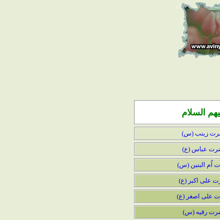
هم السلام
ت زینب (س)
ت عباس (ع)
اُم البنین (س)
 علی اکبر (ع)
 علی اصغر (ع)
ت رقیه (س)