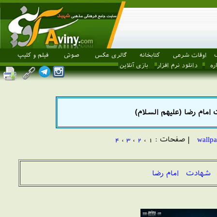
اوقات شرعی
کتابخانه
گالری عکس
صوتی
فیلم و کلیپ
ره
دانلود نرم افزار
بازی آنلاین
 امام رضا (علیهم السلام)
| صفحات : 1 ،
2
،
3
،
4
ی شهادت امام رضا