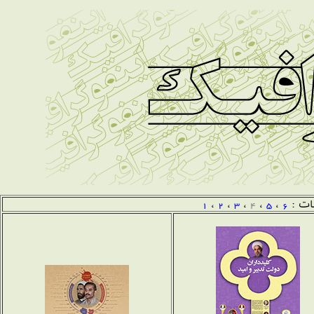
ات :
6
،
5
،
4
،
3
،
2
،
1