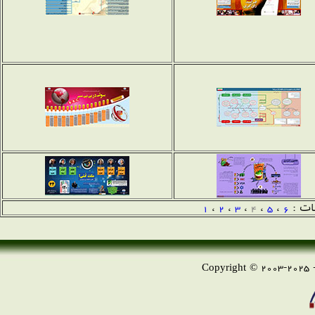
ات :
6
،
5
،
4
،
3
،
2
،
1