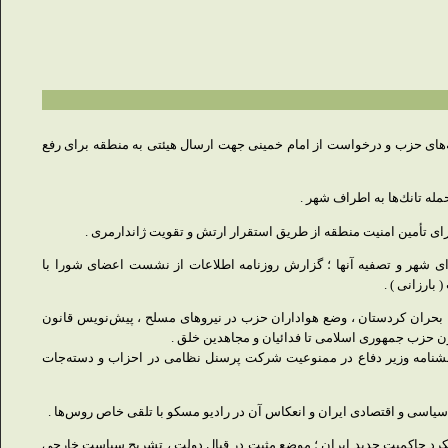
‌های حزب و درخواست از امام خمینی جهت ارسال هیئتی به منطقه برای رفع
له تانك‌ها به اطراف شهر .
ی تأمین امنیت منطقه از طریق استقرار ارتش و تقویت ژاندارمری .
شهر و تصفیه آنها ؛ گزارش روزنامه اطلاعات از نشست اعضای شورا با
بارزانی ) .
 ، بحران كردستان ، وضع هواداران حزب در نیروهای مسلح ، پیش‌نویس قانون
ن حزب جمهوری اسلامی تا فدائیان و مجاهدین خلق .
 بخشنامه وزیر دفاع در ممنوعیت شركت پرسنل نظامی در احزاب و دسته‌جات
 سیاسی و اقتصادی ایران و انعكاس آن در رادیو مسكو با تلقی خاص روس‌ها .
ملكرد حاكمیت جدید ایران ؛ موضع مثبت در قبال دولت ، تشریح سیاست خارجی