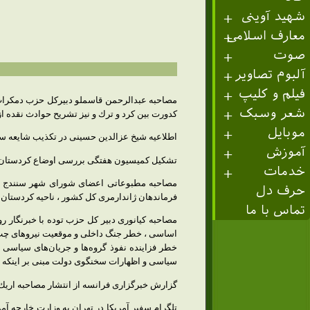
شهید آوینی
معارف اسلامی
صوت
آلبوم تصاویر
فیلم و کلیپ
مصاحبه عبدالرحمن قاسملو دبیركل حزب دمكرات ك
شعر وسبک
كدورت بین كرد و ترك و نیز تشریح حوادث نقده ا
موبایل
اطلاعیه شیخ عزالدین حسینی در تكذیب شایعه سرب
آموزش
تشكیل كمیسیون هفتگی بررسی اوضاع كردستان با 
خدمات
مصاحبه مطبوعاتی اعضای شورای شهر سنندج و 
حرف دل
فرماندهان ژاندارمری كل كشور ، ناحیه كردستان و 
تماس با ما
مصاحبه كیانوری دبیر كل حزب توده با خبرنگار ر
اساسی ، خطر جنگ داخلی و موقعیت نیروهای چپ در
خطر فزاینده نفوذ گروه‌ها و جریان‌های سیاسی
سیاسی و اظهارات سخنگوی دولت مبنی بر اینكه در
گزارش خبرگزاری فرانسه از انتشار مصاحبه اریك ر
تلگرام سفیر آمریكا در تهران به وزارت خارجه آ