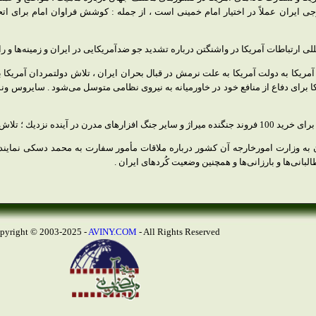
ایران عملاً در اختیار امام خمینی است ، از جمله : كوشش فراوان امام برای اتحا
 ارتباطات آمریكا در واشنگتن درباره تشدید جو ضد‌آمریكایی در ایران و زمینه‌ها و راه
یكا به دولت آمریكا به علت نرمش در قبال بحران ایران ، تلاش دولتمردان آمریكا 
یكا برای دفاع از منافع خود در خاورمیانه به نیروی نظامی متوسل می‌شود . سایروس 
ن به وزارت امورخارجه آن كشور درباره ملاقات مأمور سفارت به محمد دسكی نما
بانی‌ها و بارزانی‌ها و همچنین وضعیت كُردهای ایران .
AVINY.COM
- All Rights Reserved
Copyright © 2003-2025 -