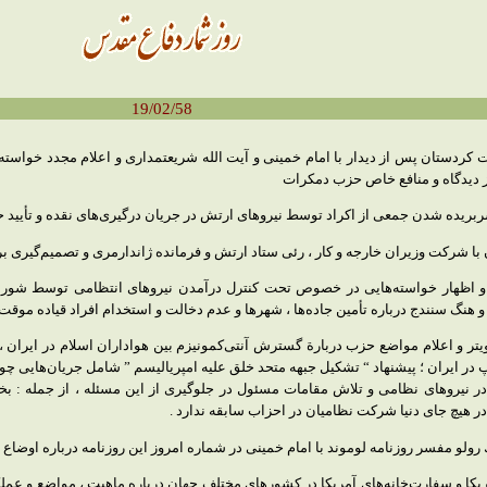
19/02/58
ردستان پس از دیدار با امام خمینی و آیت الله شریعتمداری و اعلام مجدد خواسته
ز دیدگاه و منافع خاص حزب دمكرات
ریده شدن جمعی از اكراد توسط نیروهای ارتش در جریان درگیری‌های نقده و تأیید حم
شركت وزیران خارجه و كار ، رئی ستاد ارتش و فرمانده ژاندارمری و تصمیم‌گیری برا
اظهار خواسته‌هایی در خصوص تحت كنترل درآمدن نیروهای انتظامی توسط شورای 
هنگ سنندج درباره تأمین جاده‌ها ، شهرها و عدم دخالت و استخدام افراد قیاده موقت ( 
ویتر و اعلام مواضع حزب دربارة گسترش آنتی‌كمونیزم بین هواداران اسلام در ایران
 ایران ؛ پیشنهاد “ تشكیل جبهه متحد خلق علیه امپریالیسم ” شامل جریان‌هایی چو
 در نیروهای نظامی و تلاش مقامات مسئول در جلوگیری از این مسئله ، از جمله :
 هیچ جای دنیا شركت نظامیان در احزاب سابقه ندارد .
ولو مفسر روزنامه لوموند با امام خمینی در شماره امروز این روزنامه درباره اوضاع
مریكا و سفارت‌خانه‌های آمریكا در كشورهای مختلف جهان درباره ماهیت ، مواضع و ع