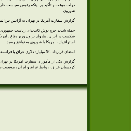
دولت موقت و تأكید بر اینكه رئوس سیاست خارجی 
شوروی .
گزارش سفارت آمریكا در تهران به آژانس بین‌المللی
حمله شدید جرج بوش كاندیدای ریاست جمهوری آمر
شكست در ایران . هارولد براون وزیر دفاع : آمر
استراتژیك ، آمریكا با شوروی به توافق رسید .
امضای قرارداد 5/1 میلیارد دلاری عراق با فرانسه برای خرید 100 فروند جنگنده میراژ و سایر جنگ افزارهای مدرن در آینده نزدیك ؛ تلاش‌های دیپلماتیك عراق برای نزدیكی به كشورهای عرب منطقه .
گزارش یكی از مأموران سفارت آمریكا در تهرا
كردستان عراق ، روابط عراق و ایران ، موقعیت طال