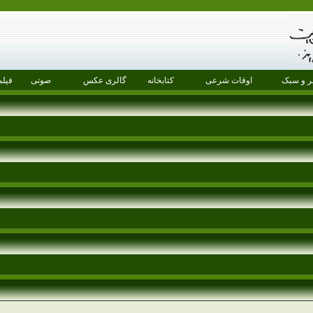
 و سبک
اوقات شرعی
کتابخانه
گالری عکس
صوتی
فیلم