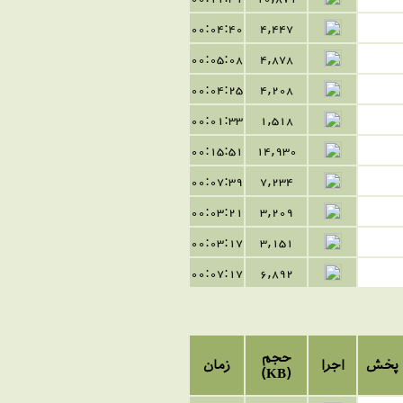
00:04:40
4,447
00:05:08
4,878
00:04:25
4,208
00:01:33
1,518
00:15:51
14,930
00:07:39
7,234
00:03:21
3,209
00:03:17
3,151
00:07:17
6,892
حجم
پخش
اجرا
زمان
(KB)