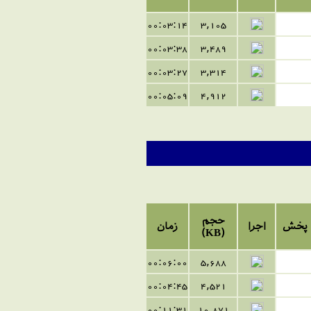
00:03:14
3,105
00:03:38
3,489
00:03:27
3,314
00:05:09
4,912
حجم
پخش
اجرا
زمان
(KB)
00:06:00
5,688
00:04:45
4,521
00:11:31
10,871