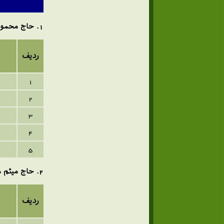
1
. حاج محمو
ردیف
1
2
3
4
5
2. حاج میثم مطیعی
ردیف