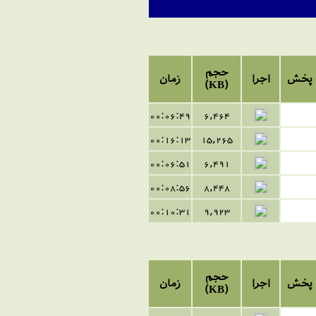
حجم
پخش
اجرا
زمان
(KB)
00:06:49
6,464
00:16:13
15,265
00:06:51
6,491
00:08:56
8,448
00:10:31
9,923
حجم
پخش
اجرا
زمان
(KB)