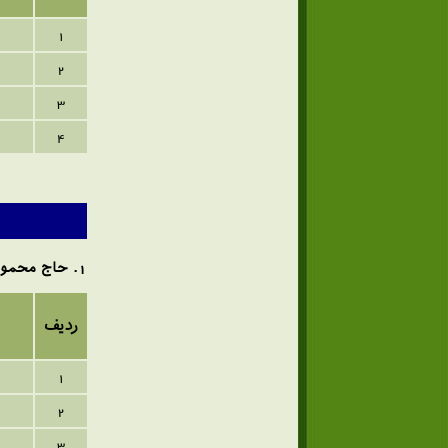
1
2
3
4
1
. حاج محمو
ردیف
1
2
3