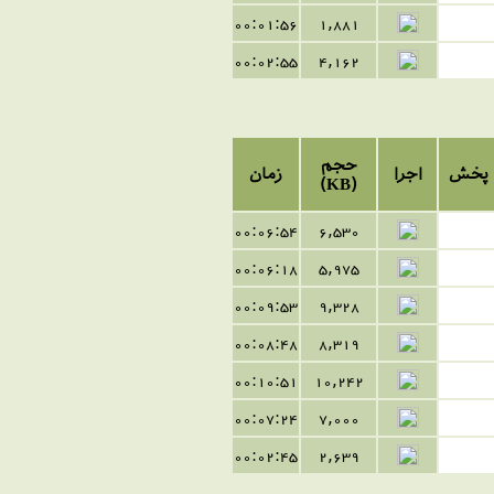
00:01:56
1,881
00:02:55
4,162
حجم
پخش
اجرا
زمان
(KB)
00:06:54
6,530
00:06:18
5,975
00:09:53
9,328
00:08:48
8,319
00:10:51
10,242
00:07:24
7,000
00:02:45
2,639