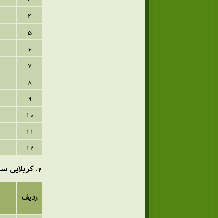
4
5
6
7
8
9
10
11
12
2
. کربلایی سی
ردیف