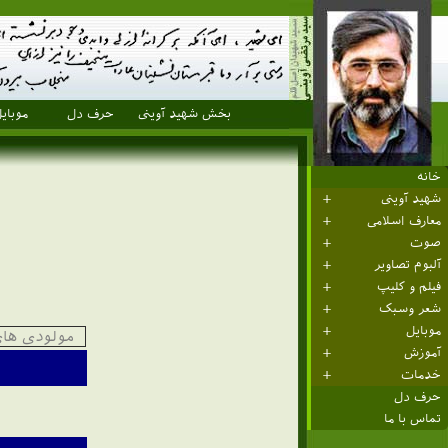
بخش شهید آوینی
حرف دل
موبای
خانه
شهید آوینی
معارف اسلامی
صوت
آلبوم تصاویر
فیلم و کلیپ
شعر وسبک
موبایل
مولودی های
آموزش
خدمات
حرف دل
تماس با ما