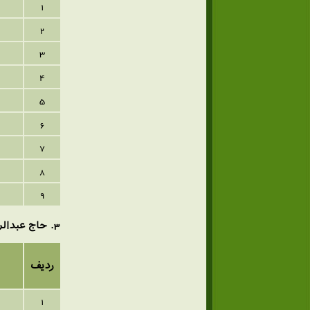
1
2
3
4
ج
5
6
7
8
9
3
. حاج عبدالر
ردیف
1