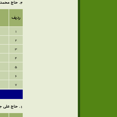
4
. حاج محمد
ردیف
1
2
3
4
5
6
7
1
. حاج علی 