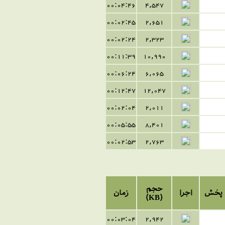
00:04:46
4,547
00:02:45
2,651
00:02:24
2,323
00:11:39
10,990
00:06:24
6,065
00:12:47
12,047
00:02:04
2,011
00:05:55
8,401
00:02:53
2,763
حجم
پخش
اجرا
زمان
(KB)
00:03:04
2,942