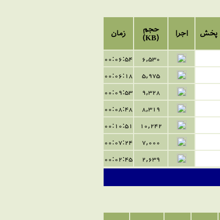
حجم
پخش
اجرا
زمان
(KB)
00:06:54
6,530
00:06:18
5,975
00:09:53
9,328
00:08:48
8,319
00:10:51
10,242
00:07:24
7,000
00:02:45
2,639