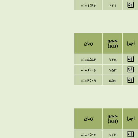
0:
01
:
46
221
حجم
اجرا
زمان
(KB)
0:05:52
725
0:06:06
753
0:04:29
556
حجم
اجرا
زمان
(KB)
0:02:44
664