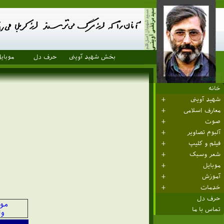
بخش شهید آوینی
حرف دل
موبای
خانه
شهید آوینی
معارف اسلامی
صوت
آلبوم تصاویر
فیلم و کلیپ
شعر وسبک
موبایل
آموزش
خدمات
حرف دل
مول
تماس با ما
و