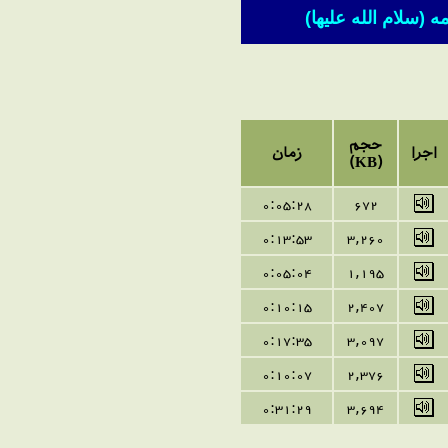
سلام الله علیها)
حجم
اجرا
زمان
(KB)
0:05:28
672
0:13:53
3,260
0:05:04
1,195
0:10:15
2,407
0:17:35
3,097
0:10:07
2,376
0:31:29
3,694