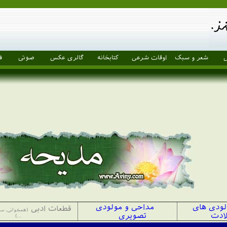
ل
شعر و سبک
اوقات شرعی
کتابخانه
گالری عکس
صوتی
ف
ودی های
مداحی و مولودی
قطعات ادبی
(همخوانی، سر
لادت
تصویری
...)