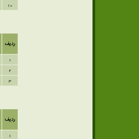
10
ردیف
1
2
3
ردیف
1