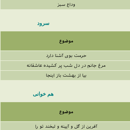
وداع سبز
سرود
موضوع
حرمت بوی آشنا دارد
مرغ جانم در دل شب پر کشیده عاشقانه
بیا از بهشت باز اینجا
هم خوانی
موضوع
آفرین از گل و آیینه و لبخند تو را