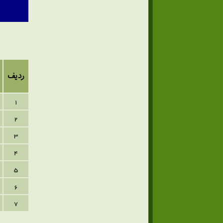
ردیف
1
2
3
4
5
6
7