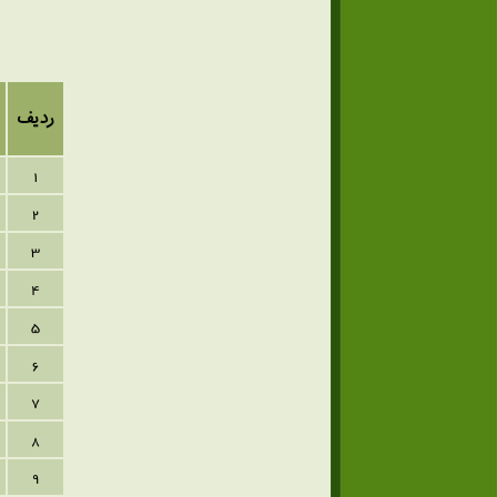
ردیف
1
2
3
4
5
6
7
8
9