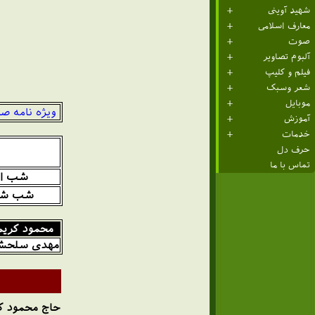
شهید آوینی
معارف اسلامی
صوت
آلبوم تصاویر
فیلم و کلیپ
شعر وسبک
موبایل
ویژه نامه ص
آموزش
خدمات
حرف دل
تماس با ما
شب ا
شب ش
محمود کریم
مهدی سلحش
حاج محمود ک