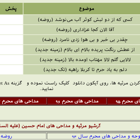
موضوع
پخش
كسى كه از دو لبش كوثر آب می‌نوشد (روضه)
آقا الان كجا عزادارى (روضه)
چقدر بى خبر و بى هوا زدى نامرد (روضه)
از عطش رنگت پريده بالام اى بالام (زمینه جدید)
لالايى گلم لالا مهتاب اومده بالا (زمینه جدید)
دلم به ياد حرم تا كربلا راهيه (تک جدید)
ردن مرثیه ها، روی آیکون دانلود کلیک راست نموده و گزینه
get As
نمایید.
 محرم 95
مداحی های محرم 96
مداحی های محرم 97
آرشیو مرثیه و مداحی های امام حسین (علیه السل
وحه و مداحی های محرم سال 94
روضه ه