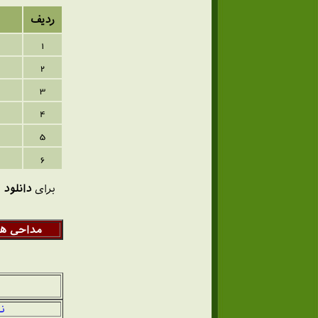
ردیف
1
2
3
4
5
6
برای
دانلود
ک
مداحی های
ن