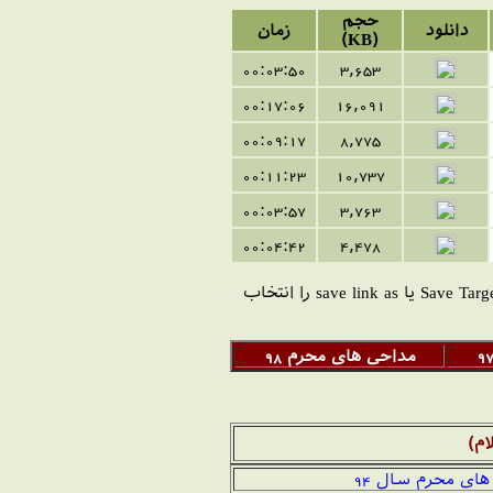
حجم
دانلود
زمان
(KB)
00:03:50
3,653
00:17:06
16,091
00:09:17
8,775
00:11:23
10,737
00:03:57
3,763
00:04:42
4,478
Save Tar یا
save link as
را انتخاب
مداحی های محرم 98
ام)
ای محرم سال 94