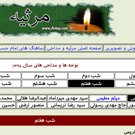
وتی و تصویری
صفحه اصلی مرثیه و مداحی
نماهنگ های امام حسی
نوحه ها و مداحی های سال 1398
ول
شب دوم
شب سوم
شب چ
شب هشتم
شب ت
شم
شب هفتم
ی
میثم مطیعی
سید مهدی میرداماد
عبدالرضا هلالی
محمدر
ور
حاج مهدی رسولی
سید رضا نریمانی
منصور ارضی
حسین 
شب
هفتم
ریمی