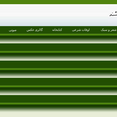
شعر و سبک
اوقات شرعی
کتابخانه
گالری عکس
صوتی