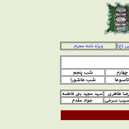
ن (ع)
ویژه نامه محرم
هارم
شب پنجم
اسوعا
شب عاشورا
ضا طاهری
سید مجید بنی فاطمه
سیب سرخی
جواد مقدم