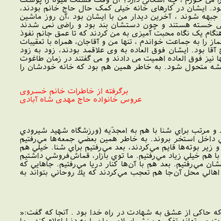
ود. ایشان در کارهای خانه خیلی کمک حال حاج خانم بودند،
 جبهه شوند ، آخرين ديدار من با ايشان بود ،آن روز ماشین
لی خسته هستند و چون دستشان بند بود و راضی نمی شدند
 هنگام یک نگاه محبت آمیزی به من کردند که تا عمق جانم نفوذ
 را به جماعت خواندم ، تنها من و آقاجان، همراه با تعقیبات
ا بود. ايشان فوق العاده به وی علاقمد بودند، زود به زود
 نیز فوق العاده اهمیت می دادند و می گفتند در زمان طاغوت
ریشه متحول شود. به خاطر همین هم بود که خانه خودشان را
برگرفته از خاطرات خانم خسروی
عروس خانواده حاج مهدی شاه آبادی
د و مرتب براي شنا با هم به امجدّيه (ورزشگاه شهيد شيرودي
ي داخل استخر بروند. به خاطر همين بعضي جمعه‌ها مي‌رفتيم
زير بوته‌ها قايم مي‌كردند، بعد مي‌رفتيم براي شنا. خيلي هم
 هم خيلي زياد مي‌رفتيم. ما توي بازار، قماش‌فروشي داشتيم
مي‌رفتيم. بعد هم با آن‌ها كنار دريا مي‌رفتيم. جاهايي كه
هالي محل آن‌جا هم تعجب مي‌كردند كه يك روحاني بتواند به
ایراد نمود به نکته جالبی اشاره کرد که حاکی از عشق به شهادت در راه خدا بود . آنجا که گفت:«
ی تواند تفکر و بینش اسلامی مان را به دنیا اعلام کند ، ما