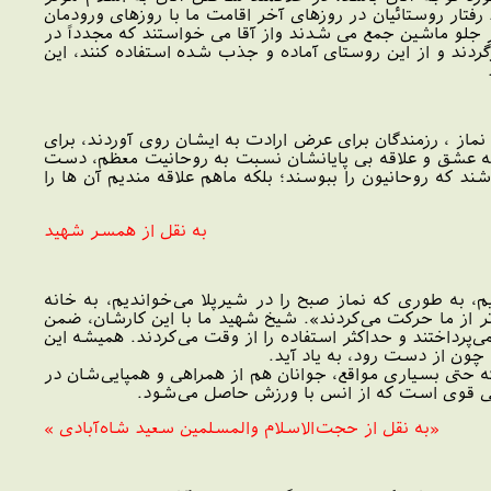
تار روستائیان در روزهای آخر اقامت ما با روزهای ورودمان
در جلو ماشین جمع می شدند واز آقا می خواستند که مجدداً در
گردند و از این روستای آماده و جذب شده استفاده کنند، این
 از جلسه سخنرانی و اقامه نماز ، رزمندگان برای عرض ارادت به ایشان روی آوردند، برای
واسطه عشق و علاقه بی پایانشان نسبت به روحانیت معظم، دست
ند که روحانیون را ببوسند؛ بلکه ماهم علاقه مندیم آن ها را
به نقل از همسر شهید
، به طوری که نماز صبح را در شير‌پلا می‌خوانديم‌، به خانه
از ما حرکت می‌کردند». شيخ شهيد ما با اين کارشان‌، ضمن
ی‌پرداختند و حداکثر استفاده را از وقت می‌کردند‌. هميشه اين
ن از دست رود‌، به ياد آيد‌.
که حتی بسياری مواقع، جوانان هم از همراهی و همپايی‌شان در
 بدنی قوی است که از انس با ورزش حاصل می‌شود.
«به نقل از حجت‌الاسلام والمسلمين سعيد شاه‌آبادی ‌»