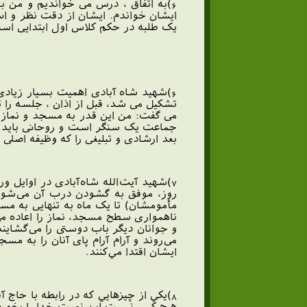
6)به اتفاق ، درس می خواندیم و من ب
ایشان خواندم. ایشان از دقت نظر و اس
یک طلبه در حکم کلاس اول ابتدایی است
6)شهید شاه آبادی اهمیت بسیار زیا
تشکیل می شد، قبل از اذان ، جلسه را ت
می گفت: من این قدر به مسجد و نماز ج
جماعت یک سنگر است و روحانی باید در
بعد ارشادی و تبلیغی را که وظیفه اصل
روز، موفق به گشودن درب آن می‌شوند، 
مأمومشان) تا يک ماه به تنهايی به مس
ناهمواری سطح مسجد، نماز را اعاده می‌
و جوانان ديگر باب دوستی را می‌گشاين
می‌روند و آرام آرام پای آنان را به مس
ايشان اقتدا مي‌كنند.
8)يكي از چيزهايي كه در رابطه با حاج 
هیچ کس نیست این نعمت خدا را بخورد.