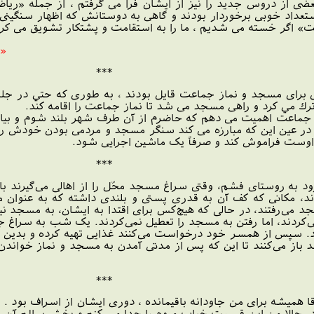
عضی از دروس جدید را نیز از ایشان فرا می گرفتم ، از جمله «ریا
تعداد خوبی برخوردار بودند و گاهی به دوستانش که اظهار سنگینی 
» اگر خسته می شدیم ، ما را به استقامت و پشتکار تشویق می کرد
« 
***
دی برای مسجد و نماز جماعت قایل بودند ، به طوری که حتي در 
رك مي كرد و راهی مسجد می شد تا نماز جماعت را اقامه کند.
ماعت اهمیت می دهم که حاضرم از آن طرف شهر بلند شوم و بیایم و
 عین این که مبارزه می کند سنگر مسجد و مردمی بودن خودش را 
ی اوست فراموش کند و صرفاً یک ماشین اجرایی شود.
***
مکانی که کف آن به قدری پستی و بلندی داشته که به عنوان مصلّی
جد می‌رفتند، در حالی که هيچ‌کس برای اقتدا به ايشان، به مسجد ن
کردند، اما رفتن به مسجد را تعطيل نمی‌کردند. يک شب به سراغ جوان 
د. سپس از همسر خود درخواست می‌کنند غذايی تهيه کرده و بدين ت
جد باز می‌کنند تا این که پس از مدتی آمدن به مسجد و نماز خواندن 
***
آقا همیشه برای من جاودانه باقیمانده ، دوری ایشان از اسراف بود 
 حالا من این قسمت خراب میوه را جدا مي كنم و بخش سالم آن ر