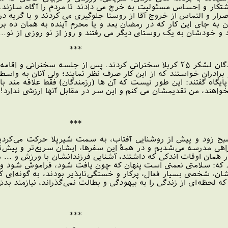
كار و احساس مسئوليت به خرج می دادند تا مردم را آگاه سازند. رف
صرار و التماس از خروج آقا از روستا جلوگیری می کردند و با گریه 
 به جای این کار که در رمضان بعد و یا محرم آینده به همان ده بر
و خودشان به یک روستای دیگر می رفتند و روز از نو روزی از نو...
***
4)ایشان برای واپسین بار در جمع رزمندگان لشکر ۲۵ کربلا سخنرانی کردند. پس
از برادران خواستند که از این کار صرف نظر نمایند؛ ولی آنان به 
ایگاه گفتند: این طور نیست که آن ها (رزمندگان) فقط علاقه مند باش
بخواهند، من تقدیمشان می کنم و این سر در مقابل آنها ارزشی ندارد!
***
صبح زود و پيش از روشنايی آفتاب، به سمت شير‌پلا حرکت می‌کرديم‌
ی مدرسه می‌شديم و در همۀ اين سفرها، ايشان سريع‌تر و پيش‌تر 
ر همان اوقات اندکی که داشتند‌، آشنايی فرزندانشان با ورزش و ... م
 که: سلامتی نعمتی است پنهان که چون يافت شود‌، فراموش شود و چو
شان، شخصی بسيار فعال، پرکار و خستگی‌ناپذير بودند، به‌ گونه‌ای 
 که لحظه‌ای از زندگی را به بيهودگی و بطالت نمی‌گذراند، نيازمند
***