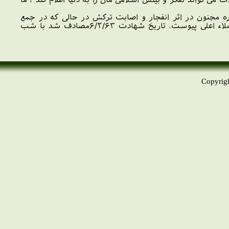
ره مجنون در اثر انفجار و اصابت ترکش در حالی که در جمع
رزمندگان اسلام حضور داشت شربت شیرین شهادت را نوشیده و با پرواز خونین و ملکوتی خویش به ملاء اعلی پیوست. تاریخ شهادت ۶/۲/۶۳مصادف شد با شب