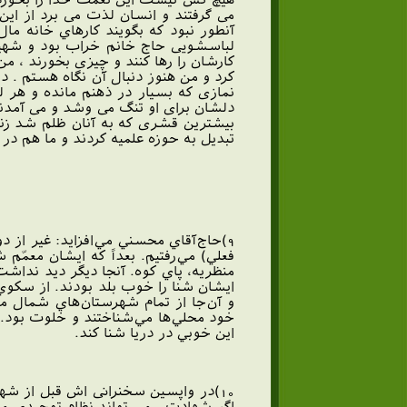
می گرفتند و انسان لذت می برد از ای
آنطور نبود که بگویند کارهاي خانه ما
لباسشویی حاج خانم خراب بود و شهید
كارشان را رها كنند و چیزی بخورند ، من
کرد و من هنوز دنبال آن نگاه هستم . د
نمازی که بسیار در ذهنم مانده و هر ل
دلشان برای او تنگ می وشد و می آمدند
بیشترین قشری که به آنان ظلم شد زنان
تبدیل به حوزه علمیه کردند و ما هم در ه
9)حاج‌آقاي محسني مي‌افزايد: غير از 
فعلي) مي‌رفتيم. بعداً كه ايشان معمّ
منظريه، پاي كوه. آنجا ديگر ديد نداشت.
ايشان شنا را خوب بلد بودند. از سكوي 
و آن‌جا از تمام شهرستان‌هاي شمال مشت
خود محلي‌ها مي‌شناختند و خلوت بود. 
اين خوبي در دريا شنا كند.
اگر شهادت ، می تواند نظام توحیدی مان