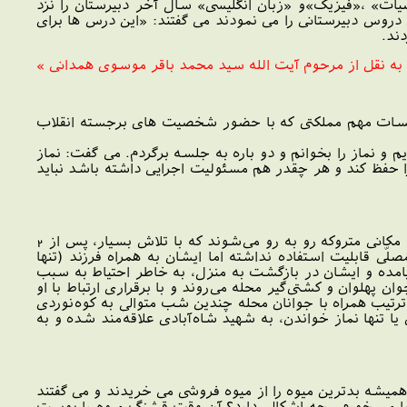
ضیات» ،«فیزیک»و «زبان انگلیسی» سال آخر دبیرستان را نزد
دروس دبیرستانی را می نمودند می گفتند: «این درس ها برای
ند.
به نقل از مرحوم آیت الله سید محمد باقر موسوی همدانی »
جلسات مهم مملکتی که با حضور شخصیت های برجسته انقلاب
 نماز را بخوانم و دو باره به جلسه برگردم. می گفت: نماز
حفظ کند و هر چقدر هم مسئولیت اجرایی داشته باشد نباید
7)شهيد آيت‌الله شاه‌آبادی در اوايل ورود به روستای فشم، وقتی سراغ مسجد محّل را از اهالی می‌گيرند با مکانی متروکه رو به رو می‌شوند که با تلاش بسيار، پس از 2
 قابليت استفاده نداشته اما ايشان به همراه فرزند (تنها
يامده و ايشان در بازگشت به منزل، به خاطر احتياط به سبب
پهلوان و کشتی‌گير محله می‌روند و با برقراری ارتباط با او
رتيب همراه با جوانان محله چندين شب متوالی به کوه‌نوردی
يا تنها نماز خواندن، به شهيد شاه‌آبادی علاقه‌مند شده و به
. همیشه بدترین میوه را از میوه فروشی می خریدند و می گفتند
ا می خورم ، چه اشکالی دارد؟ آن وقت قشنگ میوه را پوست