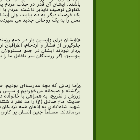
باشند. ایشان آن قدر در جذب مردم پشت
،تفاوتی توصیف ناپذیر داشت. مردم با ا
یک فرصت دیگر به ده بیایند، ولی ایشان
محل را به یک روحانی جدید می سپردند 
جلوگیری از فشار و ازدحام، اطرافیان 
بردار نبودند ایشان در جمع مسئوولان پ
ببوسیم. اگر رزمندگان سر ناقابل ما را 
5)ما زمانی که بچه مدرسه‌ای بوديم‌، 
برگشته و صبحانه می‌خورديم و سپس راه
ورزش و تفريح‌، به همراهی با خانواده د
حديث امام صادق (ع) را مد نظر داشتند
شهيد شاه‌آبادي به اذعان همه نزديکان‌
می‌ماندند. مسلماً چنين انسان پر کاری