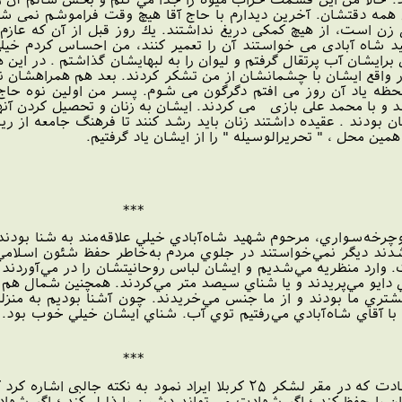
ن همه دقتشان. آخرین دیدارم با حاج آقا هیچ وقت فراموشم نمی ش
ل زن است، از هیچ کمکی دریغ نداشتند. يك روز قبل از آن كه عازم
 شاه آبادی می خواستند آن را تعمير کنند، من احساس کردم خی
 برایشان آب پرتقال گرفتم و لیوان را به لبهایشان گذاشتم . در این
ر واقع ایشان با چشمانشان از من تشکر کردند. بعد هم همراهشان نماز
حظه یاد آن روز می افتم دگرگون می شوم. پسر من اولین نوه حاج آق
 و با محمد علی بازی می کردند. ایشان به زنان و تحصیل کردن آنها
 بودند . عقیده داشتند زنان باید رشد کنند تا فرهنگ جامعه از 
مین محل ، " تحریرالوسیله " را از ایشان یاد گرفتیم.
***
دوچرخه‌سواري، مرحوم شهيد شاه‌آبادي خيلي علاقه‌مند به شنا بودن
م شدند ديگر نمي‌خواستند در جلوي مردم به‌خاطر حفظ شئون اسلام
 وارد منظريه مي‌شديم و ايشان لباس‌ روحانيتشان را در مي‌آوردند و 
دايو مي‌پريدند و يا شناي سيصد متر مي‌كردند. همچنين شمال هم با
ري ما بودند و از ما جنس مي‌خريدند. چون آشنا بوديم به منزلشان 
با آقاي شاه‌آبادي مي‌رفتيم توي آب. شناي ايشان خيلي خوب بود. ا
***
10)در واپسین سخنرانی اش قبل از شهادت که در مقر لشکر ۲۵ کربلا 
 را حفظ کند ؛ اگر شهادت می تواند دشمن را ذلیل کند ؛ اگر شهادت م