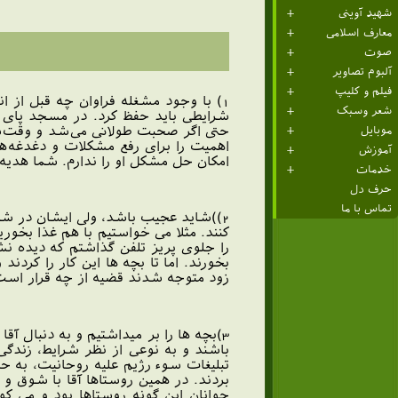
شهید آوینی
معارف اسلامی
صوت
آلبوم تصاویر
فیلم و کلیپ
1) با وجود مشغله فراوان چه قبل از ا
شعر وسبک
شرایطی باید حفظ کرد. در مسجد پای ص
حتی اگر صحبت طولانی می‌شد و وقت‌شان
موبایل
اهمیت را برای رفع مشکلات و دغدغه‌ها
آموزش
امکان حل مشکل او را ندارم. شما هدیه‌ا
خدمات
حرف دل
تماس با ما
2))شاید عجیب باشد، ولی ایشان در شب
كنند. مثلا می خواستیم با هم غذا بخوری
را جلوی پریز تلفن گذاشتم كه دیده نشو
بخورند. اما تا بچه ها این كار را كر
زود متوجه شدند قضیه از چه قرار است
3)بچه ها را بر میداشتیم و به دنبال آ
باشند و به نوعی از نظر شرایط، زندگی
تبلیغات سوء رژیم علیه روحانیت، به ح
بردند. در همین روستاها آقا با شوق و 
جوانان این گونه روستاها بود و می کو