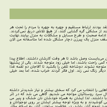
تقد بودند ارتباط مستقیم و چهره به چهره با مردم را تحت هر
از مشکلی گره گشایی کنند، از هیچ تلاشی دریغ نمی‌کردند.
ی ادامه صحبت و طرح مسایل و مشکلات به منزل بیایند.نهایت
"سقف منزل یک پیرزن دچار مشکل شده اما متاسفانه من الان
 می‌بایست وصل باشد تا هر وقت كارشان داشتند، اطلاع پیدا
كه كمی راحت باشند، اما خیلی زود متوجه شدند. یكی از پشتیها
 متوجه نشوند دوشاخه تلفن را بكشید تا آقاجان دو لقمه غذا
 دیگر زنگ نمی زند. اول فكر كردند خراب شده، اما بعد خیلی
جاهایی را انتخاب می کرد که سختی بیشتر و نیاز شدیدتر داشته
قبال سرد روستائیان مواجه می شدیم. گاهی می شد که در اثر
با داشتند، لذا ایشان به همراه خودشان نان خشک و پنیر می
 می کوشیدند و به ویژه توجه بیشتر ایشان بر روی نوجوانان و
رد توجه آنان باشد، در علاقمند ساختن آنان به اسلام مؤثر