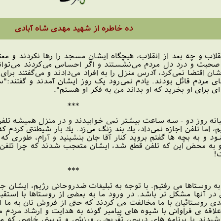
ده خاطره از شهید مهدی شاه آبادی
نقلاب و چه بعد از انقلاب، هیچگاه ایشان مسجد را رها نکردند و مع
حبت و درد دل مردم می‌نشستند و اگر احساس می‌کردند می‌توانند 
 اقتضا نمی‌کرد، آدرس منزل را به افراد می‌دادند و می‌گفتند برا
ی مردم قائل بودند. یادم نمی‌رود یک روز ایشان آمدند و گفتند:
ی برای او بخرید که او بداند من به فکر او هستم".
***
انه روز دو - سه ساعت بیشتر نمی خوابیدند و در منزل همیشه تلفن
م، اما تلفن اجازه نمی‌داد، یك بند زنگ می‌زد. یك بار شیطنتی كردم 
د و به بچه ها گفتم بروید كنار آقا جان بنشینید و آرام، طوری كه
دند و به محض این كه تلفن قطع شد، ایشان متعجب شدند كه چرا تلفن
!
***
قا به روستاها می رفتیم. با توجه به تبلیغات ضدروحانی رژیم، ایشان 
 در آنها مشکل تر باشد. در ورود ما به بعضی از روستاها با است
دی روستائیان با ما مخالفت می کردند که حتی از فروش نان به ما ا
علاقه ی فراوانی با شیوه های پیامبر گونه به هدایت و ارشاد مردم
شیدند با برنامه های درسی، تفریحی، ورزشی و تربیتی خاصی که مو