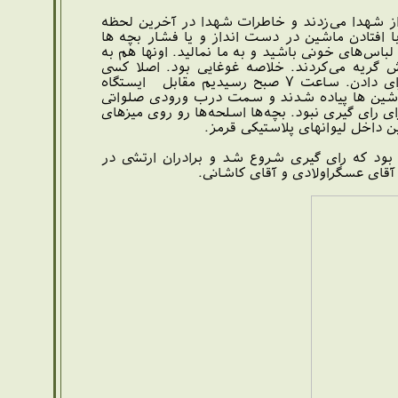
از شهدا می‌زدند و خاطرات شهدا در آخرین لحظه
 افتادن ماشین در دست انداز و یا فشار بچه ها
اس‌های خونی باشید و به ما نمالید. اونها هم به
گریه می‌کردند. خلاصه غوغایی بود. اصلا کسی
حواسش نبود که امروز روز انتخابات ریاست جمهوری است. به همه چی فکر می‌کردند الا رای دادن. ساعت ۷ صبح رسیدیم مقابل ایستگاه
 ماشین ها پیاده شدند و سمت درب ورودی صلواتی
 رای گیری نبود. بچه‌ها اسلحه‌ها رو روی میزهای
 داخل لیوانهای پلاستیکی قرمز.
ازه صبحانه خوردن تمام شده بود که دست اندکاران اخذ رای از اندیمشک آمدند. ساعت ۸ بود که رای گیری شروع شد و برادران ارتشی در
آقای عسگراولادی و آقای کاشانی.