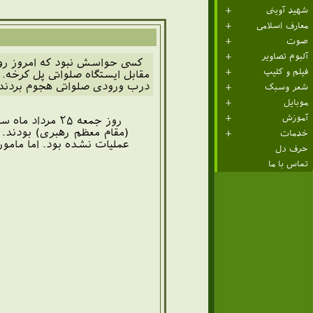
شهید آوینی
معارف اسلامی
صوت
آلبوم تصاویر
فیلم و کلیپ
مقابل ایستگاه صلواتی پل کرخه. 
درب ورودی صلواتی هجوم بردند
شعر وسبک
موبایل
آموزش
(مقام معظم رهبری) بودند. 
خدمات
عملیات نشده بود. اما مامو
حرف دل
تماس با ما