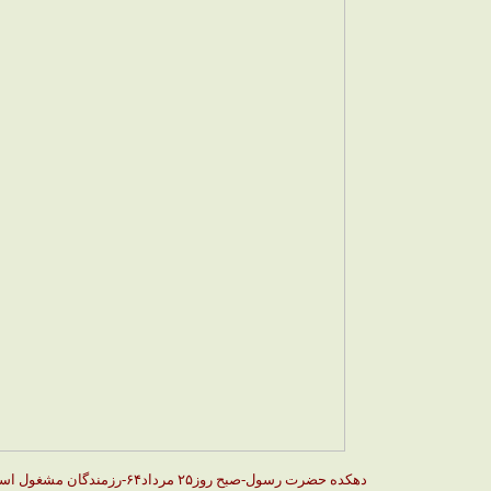
دهکده حضرت رسول-صبح روز۲۵ مرداد۶۴-رزمندگان مشغول استراحت