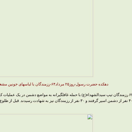
دهکده حضرت رسول-روز۲۵ مرداد۶۴-رزمندگان با لباسهای خونین مشغول تجدید قوا
سحر روز جمعه ۲۵ مرداد ماه سال ۶۴ رزمندگان تیپ سیدالشهداء(ع) با حمله غافلگیرانه به مواضع دشمن د
نفرات دشمن انجام دادند و نزدیک ۴۰ نفر از دشمن اسیر گرفتند و ۳۰ نفر از رزمندگ