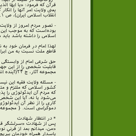
انقلاب اسلامی ایران)، ص ۱۹۱.}
- تصور مردم امروز از ولایت
بوده‌است که به موجب این ک
اسلامی را داشته باشد باید م
لهذا امام در فرمان خود ب
قاطع ملت نسبت به من ابرا
حق شرعی امام از وابستگی ق
قابلیت شخصی را از این جه
مجموعه آثار، ج ۲۴(آینده انقلاب اسلامی ایران)، ص ۳۲۴}
- مسئله ولایت فقیه این ن
کشور اسلامی که ملتزم و مت
که مردم آن ایدئولوژی را پذ
می‌شود یا نه، آیا این شخص
کاری را از نظر آن ایدئولوژ
دموکراسی است. { مجموعه آثار، ج ۲۴(آینده انقلاب اسلامی ایرا
* در انتظار شهادت
پس از شهادت «سرلشگر قرني»
«من، ميدانم بعد از قرني نو
پاسدار همراه خودمان ببريم.