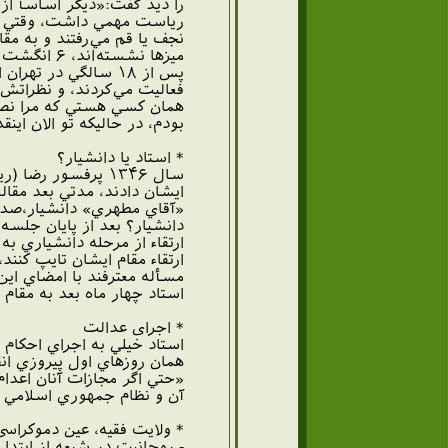
را ديد گفت:«ديگر اساساً از
رياست مهمي داشت، وقتي نام
نجف يا قم مي‌رفتند و به مق
ميزها نشست
پس از ۱۸ سالگي در
فعاليت مي‌کردند، و نظراتش 
همان کسي هستي که مرا نصيح
بودم، در حاليکه تو الان اين
* استاد یا دانشیار؟
سال ۱۳۴۶ پرفسور 
ايشان دادند، مدتي بعد مقال
«آقاي مطهري» دانشيار،‌صدا 
ارتقاء از مرحله دانشياري ب
مسأله معترفند با امضاي اين 
استاد چهار ماه بعد به مقام 
* اجرای عدالت
استاد خيلي به اجراي احكام
همان روزهاي اول پيروزي ان
«حتي اگر مجازات آنان اعدام
آن و نظام جمهوري اسلامي 
* ولایت فقیه، عین دموکراسی
- روحانیت در شیعه از ابتدا