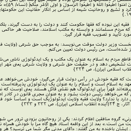
قرآن که فرمود
 فقیه این نبوده که فقها حکومت کنند و دولت را به دست گیرند، بلک
ه مردم مسلمانند و وابسته به مکتب اسلامند، صلاحیت هر حاکمی از
ورد تأیید و تصویب فقیه قرار گیرد.
ه نخست وزیر دولت موقت می‌نویسد: به موجب حق شرعی (ولایت فقی
ز شده‌است، من رئیس دولت تعیین می‌کنم.
اطع مردم به اسلام به عنوان یک مکتب و یک ایدئولوژی ناشی می‌شو
ت تشخیص دهد و در حقیقت حق شرعی و ولایت شرعی یعنی مُهر ایدئ
یست که فقیه خودش در رأس دولت قرار می‌گیرد، خودش می‌خواهد ع
عهد به اسلام است و اسلام را به عنوان یک ایدئولوژی پذیرفته‌ا
یرفته‌اند قهراً برای ایدئولوگ هم نقشی قائل هستند یعنی اوست که ن
 که می‌خواهد رئیس دولت بشود و به عنوان مجری قانون در کادر 
ی دارد یا ندارد؟ ولایت فقیه ولایت ایدئولوژیک است و اساساً خود ف
ن)، ص ۳۳۲ و ۳۳۳}
 ‌گروه منافقين اعلام كردند: يكي از روحانيون بزودي ترور مي شود
بت من است.» بعد از اين واقعه استاد هيچ گاه مرا با خودش همراه ن
 ايشان باخنده به من گفتند: «آقاي مدني مگر شما مي ترسيد؟ هر وقت