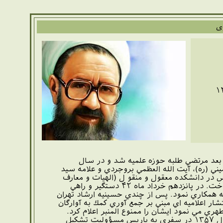
ی
ساتید حوزه و دانشگاه و از جمله نظریه پردازان انقلاب اسلامی بود، در ۱۲
 سيزده سال بعد مرتضي طلبه حوزه علميه شد و در سال
يني (ره)، آيت الله العظمي بروجردي و علامه سيد
 كرد و شروع به تدريس در دانشكده معقول و منقو ل (الهيات و معارف
اسلامي) دانشگاه تهران نمود و در همان زمان به همكاري با مجامع اسلامي وكانونهاي مذهبي پرداخت. در پانزدهم خرداد ماه ۴۲ دستگير و راهي
ه همكاري نمود. پس از چندي حسينيه ارشاد تهران
ري درجهت جذب و سازماندهي جوانان بود. در سال ۱۳۴۸ به دليل انتشار اعلاميه اي مبني بر جمع آوري كمك به آوارگان
انب شهيد مطهري مي نمود ايشان را ممنوع المنبر اعلام كرد.
دو سال بعد در سال ۱۳۵۶ استاد اقدام به پايه گذاري جامعه روحانيت مبارز تهران نمود. در سا ل ۱۳۵۷ در سفري به پاريس مسؤوليت تشكيل