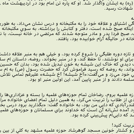
ه شهادت رسيد.
ه
مطهري از سن ۵ سالگي اشتياق و علاقه خود را به مکتبخانه و درس نشان مي‌داد،
اينکه صبح شده است،‌ دفتر و کتابش را برداشته،‌ به سوي مکتبخانه ر
، صبح فردا پدر و مادر متوجه شدند که مرتضي در خانه نيست، با نگ
نه در حاليکه آرام خوابيده بود، يافتند.
۱ ساله بود و تازه دوره طلبگي را شروع کرده بود، و خيلي هم به منبر علاقه د
اي او نوشتند، تا حفظ کند، و در منبر بخواند، روضه، داستان ام سلم
ديدي که خاک اين شيشه به خون تبديل شده بود، بدان که حسين مرا
خواند، به روضه که رسيد فراموش کرد که حضرت رسول (ص) به ام سل
اني خود مي‌زد و مي‌گفت:«آخ شيشه! آخ شيشه» عليرغم تمامي تلاش‌
 دادند و از منبر پايين آمد، اين اولين منبر او بود.
ه علميه بروم، رضاخان تمام حوزه‌هاي علميه را بسته و عزاداري‌ها را
ي از طلاب را تربيت مي‌کرد، به همين دليل تمام اعضاي خانواده مرا 
ندرآبادي که دايي من بود، به خانواده گفت: «بگذاريد برود درس بخو
 آمده نشانه آن است که خداوند براي مسلمانان و حوزه‌هاي علميه 
 که دايي‌ام پيش‌بيني‌ کرده بود.
تربيت کنيد!
ن و کشتار خونين مسجد گوهرشاد حوزه علميه مشهد به کلي از بين 