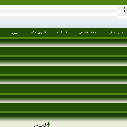
شعر و سبک
اوقات شرعی
کتابخانه
گالری عکس
صوتی