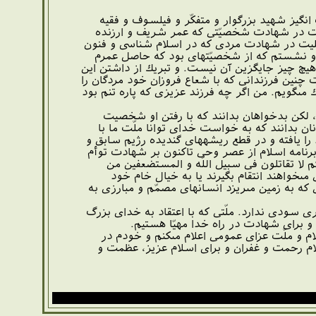
انگيز شهيد بزرگوار و متفكّر و فيلسوف و فقيه
يت در شهادت شخصيّتى كه عمر شريف و ارزنده
تسليت در شهادت مردى كه در اسلام شناسى و فنون
 او نشستم كه از شخصيّتهاى بود كه حاصل عمرم
هيچ چيز جايگزين آن نيست. و تبريك از داشتن اين
 چنين فرزندانى كه با شعاع فروزان خود مردگان را
ك مى‏گويم. من اگر چه فرزند عزيزى كه پاره تنم بود
، لكن بدخواهان بدانند كه با رفتن او شخصيت
نان بدانند كه به خواست خداى توانا ملّت ما با
را يافته و در قطع ريشه‏هاى گنديده رژيم سابق و
 برنامه اسلام از عصر وحى تاكنون بر شهادت توأم
لا تقاتلون فى سبيل اللّه و المستضعفين من
مى‏خواهند انتقام بگيرند يا به خيال خام خود
كه به زمين مى‏ريزد انسانهاى مصمّم و مبارزى به
رى سودى ندارد. ملّتى كه با اعتقاد به خداى بزرگ
 و براى شهادت در راه خدا مهيّا هستيم.
اهد در راه اسلام و ملّت عزاى عمومى اعلام مى‏كنم و خودم در
لام رحمت و غفران و براى اسلام عزيز، عظمت و