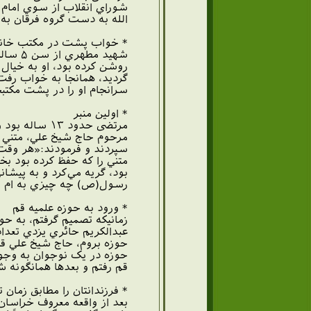
الله به دست گروه فرقان ب
* خواب پشت در مکتب خان
شهيد 
روشن کرده بود، او به خيال 
گرديد، همانجا به خواب رفت
سرانجام او را در پشت مکتبخا
* اولین منبر
مرتضی حدود ۳
مرحوم حاج شيخ علي، متني بر
سپردند و فرمودند:«هر وقت 
متني را که حفظ کرده بود ب
بود، گريه مي‌کرد و به پيش
رسول(ص) چه چيزي به ام سلمه
* ورود به حوزه علمیه قم
زمانيکه تصميم گرفتم، به حوز
عبدالکريم حائري يزدي تعداد
حوزه بروم،‌ حاج شيخ علي قل
حوزه در يک نوجوان به وجود
قم رفتم و بعدها همانگونه شد
* فرزندانتان را مطابق زمان 
بعد از واقعه معروف خراسا