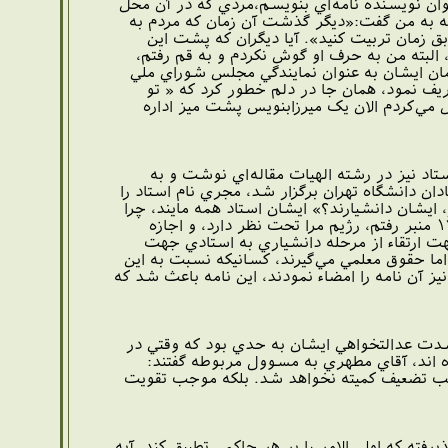
ان نويسنده‌ نامه‌اي بنويسم،‌مردي که در آن محل
نه به من گفت:«ديگر گذشت آن زمان که مردم به
ق زمان تربيت کنيد». آيا ديگران که پشت اين
 دارد، البته من به حرف او گوش نکردم و به قم رفتم،‌
آن زمان ايشان به عنوان نمايندگي مجلس شوراي ملي
ريف نمود،‌ همان جا در دلم خطور کرد که « تو
مي‌کردم الان يک ميرزابنويس پشت ميز اداره
ستاد نيز در رشته الهيات مقاله‌اي نوشت و به
دان دانشگاه تهران برگزار شد، مجري نام استاد را
ايشان دانشيارند؟» ايشان استاد همه مايند، چرا
دانشيار؟ بعد از پايان جلسه استاد به ايشان گفتند:«از آنجا که من براي قيام ۱۵ خرداد سال ۱۳۴۲ منبر رفتم، رژيم مرا تحت نظر دارد، و اجازه
جهت ارتقاء از مرحله دانشياري به استادي جهت
است که درس استادي مي دهند، اما حقوق معلمي مي‌گيرند، کسانيکه نسبت به اين
يز آن نامه را امضاء نمودند، اين نامه باعث شد که
شدت عدالتخواهي ايشان به حدي بود كه وقتي در
ه اند، آقاي مطهري به مسوول مربوطه گفتند:
 موجب تضعيف كميته نخواهد شد. بلكه موجب تقويت
ته که اولی الامر را بر هر حاکمی تطبیق کند. آیه