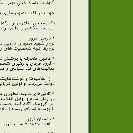
شهادت باشد خيلي بهتر اس
جهت دریافت تصویرسازی در ا
دکتر مجتبی مطهری از برگه
سیاسی، مذهبی و نظامی را 
* دومین ترور
ترورها علیه شخصیت های روح
* قاتلین منحرف با پوشش د
- گروه فرقان با رهبری شخ
فعالیت‌های تند سیاسی و مذه
- از اعلامیه‌ها و نوشته‌ها
دولت می‌زدند و اولین قربان
* تلاش‌های شهید مطهری بر
در زمان شاه و اوایل انقلاب
این گروهک آگاه کنند جلسات 
با پوسته اسلام، ریشه اسلام 
* داستان ترور
ساعت حدود ۷ شب تیم سه نفره ترور، شامل بصیری، نیکنام و وفا قاضی‌زاده مقابل منزل شهید مطهری در خیابان دولت تهران توقف می‌کنند.