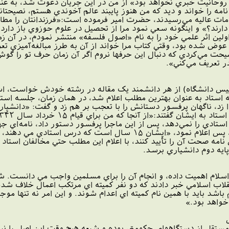
 روحانيت خبري نخواهد بود» از من در اين جريان دعوت شد،‌ به عنو
ه را خواند و ديد که من هنوز پايبند عالم آخوندي هستم،‌ نصيحتا
امات عاليه مي‌رسيدند،‌ حضرت امير فرموده است:«فرزندانتان را مطاب
ه‌اند، ۶ انگشت دارند؟» و اينگونه سعي نمود مرا از تحصيل در علوم حوزوي باز
 تهران اولين اثر علمي خود را به نام «اصول فلسفه» منتشر نمودم، در 
عوض شده بود،‌ وقتي کتاب مرا خواند از آن به طرز مبالغه‌آميزي تع
ت مي‌کردي که دنبال اين حرفها نروم اگر آن زمان حرف تو را گوش 
قدر تعريف مي‌کني».
رضا (رییس دانشگاه) از هر دانشمند يک مقاله در رشته خودش خواست، ا
ه استاد به عنوان بهترين مطلب اعلام شد، در همان زمان،‌ جلسه استا
زد، ناگهان پرفسور دستانش را با تعجب بر هم زد و گفت: «دانشيار، 
ه استادي را نمي‌دهد، پس از اين ماجرا پرفسور دستور داد، نامه‌اي 
ارتقاء مقام ايشان تايپ کنند، پس اعلام نمود، «ايشان ۱۵ سال 
نامه صحت آن را تأييد کنند، با اعلام اين مطلب حتي مخالفان استاد ن
پايه دوم دانشياري برسد.
 اسلام اهميت داده، و انجام آن را براي مسلمين واجب مي دانست. 
قلاب اسلامي خبر دادند كه دو نفر كميته اي مرتكب اعمال خلاف شد
 باشد بايد با همين نام كميته اي اعدام شوند. و اين امر نه تنها
خواهد بود.»
 مستقل از دستگاههای حکومتی بوده و شیعه هیچ وقت این اصل را نپذیرف