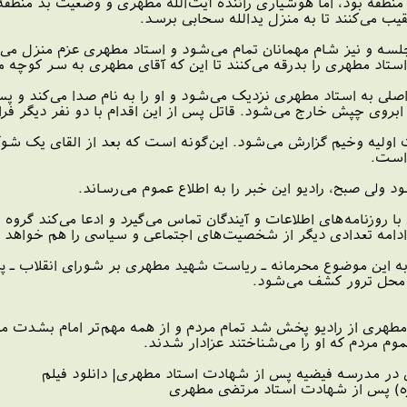
 منطقه بود، اما هوشیاری راننده آیت‌الله مطهری و وضعیت بد منطقه 
ب می‌کنند تا به منزل یدالله سحابی برسد.
د ۱۰:۴۰ شب جلسه و نیز شام مهمانان تمام می‌شود و استاد مطهری عزم منز
ستاد مطهری را بدرقه می‌کنند تا این که آقای مطهری به سر کوچه م
صلی به استاد مطهری نزدیک می‌‌شود و او را به نام صدا می‌کند و پ
بروی چپش خارج می‌شود. قاتل پس از این اقدام با دو نفر دیگر فرار
ولیه وخیم گزارش می‌شود. این‌گونه است که بعد از القای یک شوک 
‌است.
لی صبح، رادیو این خبر را به اطلاع عموم می‌رساند.
وزنامه‌های اطلاعات و آیندگان تماس می‌گیرد و ادعا می‌کند گروه 
دامه تعدادی دیگر از شخصیت‌های اجتماعی و سیاسی را هم خواهد
به این موضوع محرمانه ـ ریاست شهید مطهری بر شورای انقلاب ـ پی
در محل ترور کشف می‌شود.
مطهری از رادیو پخش شد تمام مردم و از همه مهم‌تر امام بشدت مت
مردم که او را می‌شناختند عزادار شدند.
در مدرسه فیضیه پس از شهادت استاد مطهری| دانلود فیلم
ره) پس از شهادت استاد مرتضی مطهری