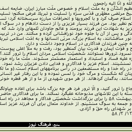
ّه و انّا اليه راجعون‏
عظيم الشّأن و به ملّت اسلام و خصوص ملّت مبارز ايران، ضايعه اسف 
شيخ مرتضى مطهّرى قدّس سرّه را تسليت و تبريك عرض مى‏كنم؛ تسل
 اسلام صرف كرد و با كجرويها و انحرافات مبارزه سرسختانه كرد؛ 
كم نظير بود. من فرزند بسيار عزيزى را از دست داده‏ام و در سوگ
ز به شهادت اين فرزند برومند و عالم جاودان ثلمه‏اى وارد شد كه 
دگى و پس از آن با جلوه خود نورافشانى كرده و مى‏كنند. من در تربيت
ور مى‏افشانند، به اسلام بزرگ، مربّى انسانها و به امّت اسلامى تبري
 چنين فرزندان فداكارى در اسلام وجود داشت و دارد.
 قوّت ايمان و قدرت بيان كم‏نظير بود، رفت و به ملأ اعلى پيوست
ى‏رود.ترورها نمى‏توانند شخصيّت اسلامى مردان اسلام را ترور كنند.آ
عليه فساد و استبداد و استعمار مصمّم‏تر مى‏شوند. ملّت ما راه خود 
مى‏نشينند. اسلام عزيز با فداكارى و فدايى دادن عزيزان رشد نمود.
 راه خدا و راه مستضعفين در رأس برنامه‏هاى اسلام است.(و ما لكم 
).اينان كه شكست و مرگ خود را لمس نموده و با اين رفتار غير انسانى 
سانند، بدگمان كرده‏اند. از هر موى شهيدى از ما و از هر قطره خونى 
ع را ترور كنيد، و الّا ترور فرد هر چه بزرگ باشد براى اعاده چپاولگ
سته با اين تلاشهاى مذبوحانه عقبگرد نمى‏كند. ما براى فداكارى حاضر
اينجانب روز پنجشنبه ۱۳ ارديبهشت ۵۸ را براى بزرگداشت شخصيّتى فداكار و مج
 جمعه به سوگ مى‏نشينم. از خداوند متعال براى آن فرزند عزيز اس
بر شهداى راه حقّ و آزادى.
فرهنگ نیوز
منبع: