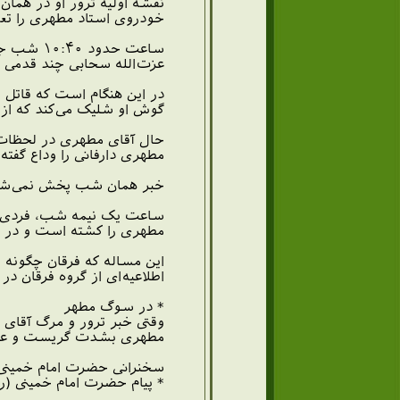
نقشه اولیه ترور او در همان
خودروی استاد مطهری را تعقی
ساعت حدو
عزت‌الله سحابی چند قدمی ا
در این هنگام است که قاتل ا
گوش او شلیک می‌کند که از ا
حال آقای مطهری در لحظات ا
مطهری دارفانی را وداع گفته‌
خبر همان شب پخش نمی‌شود و
ساعت یک نیمه شب، فردی با ر
مطهری را کشته است و در ا
این مساله که فرقان چگونه 
اطلاعیه‌ای از گروه فرقان 
* در سوگ مطهر
وقتی خبر ترور و مرگ آقای 
مطهری بشدت گریست و عموم 
سخنرانی حضرت امام خمینی 
* پیام حضرت امام خمینی (