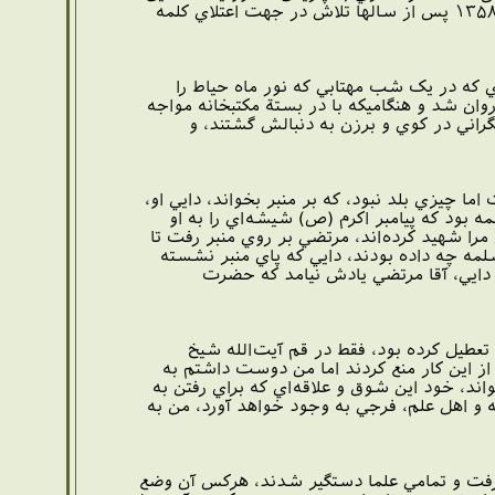
شوراي انقلاب از سوي امام (ره) به ايشان واگذار شد. او كه پاره تن امام بود در ارديبهشت ماه ۱۳۵۸ پس از سالها تلاش در جهت اعتلاي كلمه
 به طوري که در يک شب مهتابي که نور ماه حياط را
وان شد و هنگاميکه با در بستة مکتبخانه مواجه
راني در کوي و برزن به دنبالش گشتند، و
اشت اما چيزي بلد نبود، که بر منبر بخواند، دايي او،
ه بود که پيامبر اکرم (ص) شيشه‌اي را به او
 شهيد کرده‌اند، مرتضي بر روي منبر رفت تا
مه چه داده بودند، دايي که پاي منبر نشسته
 دايي، آقا مرتضي يادش نيامد که حضرت
 تعطيل کرده بود، فقط در قم آيت‌الله شيخ
از اين کار منع کردند اما من دوست داشتم به
اند، خود اين شوق و علاقه‌اي که براي رفتن به
و اهل علم، فرجي به وجود خواهد آورد، من به
رفت و تمامي علما دستگير شدند، هرکس آن وضع