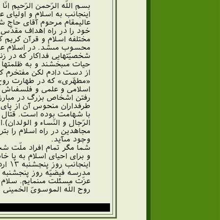
بسم اللّه الرّحمن الرّحيم انّا لل
اينجانب به اسلام و اولياى 
عاليمقام مرحوم آقاى حاج 
خود را در راه اهداف مقدّس
مختلفه اسلام و قرآن كريم 
محسوب مى‏شد. در اسلام عزي
شخصيّتهايى فداكار كه در زن
حيات مى‏بخشند و به ظلمتها ن
از دست دادم لكن مفتخرم كه
«مطهّرى» كه در طهارت روح و
اسلامى و علمى و فلسفى‏اش نم
رفتن اشخاص بزرگ در مبارزه 
طرفداران منحوس آن از پاى ن
با شهامت بوده است. قتال در
الرّجال و النّساء و الولدان
مجاهدين در راه اسلام را بتر
وجود مى‏آيد.
شما مگر تمام افراد ملّت شجا
و براى احياى اسلام به پا خا
مدرسه فيضيّه روز پنجشنبه و
عزّت مسئلت مى‏نمايم. سلام 
روح اللّه الموسوىّ الخمينى ۱۲/ ۲/ ۵۸