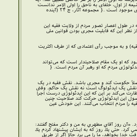
: «یا ایهَا الَّذینَ امَنوا اطیعُوا اللَّهَ وَ اطیعُوا الرَّسولَ وَ اولِی الْامْرِ مِنْکمْ (نساء/ ۵۹)» شیعه از اول، خلفای به ناحق را اولی الامر ندانست
یعنی ولایت امر آنها را انکار کرد و تشیع و روحانیت شیعه از اساس بر انکار حقانیت این حکومتهای موجود است .{ مجموعه آثار، ج ۲۴ (آینده
ه در طول اعصار تصور مردم از ولایت فقیه این
 نظر این که قابلیت مجری بودن قوانین ملی
ه) و به موجب رأی اعتمادی که از طرف اکثریت
د که او یک مقام صلاحیتدار است که می‌تواند
ولوژی مردم که او رهبر آن مردم است. {
ملاً حکومت کند و مجری باشد. نقش فقیه در یک
ست نقش یک ایدئولوگ است نه نقش یک حاکم. وقتی
ظارت می‌کند بر این که این ایدئولوژی درست اجرا
اصول این ایدئولوژی حرکت کند صلاحیت چنین
قیه را مردم انتخاب می‌کنند. این خودش عین
. «آن روز آقاي مطهري به من و دكتر مفتح گفتند:
مي كرد. حتي يك روز كه به ايشان پيشنهاد كردم يك
 خدا بخواهد، ما را مي برد حالا اگر از طريق