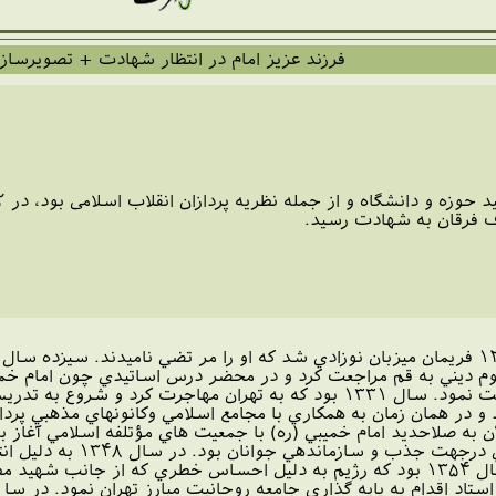
فرزند عزیز امام در انتظار شهادت + تصویرساز
شهید مرتضی مطهری که از ا
سيزدهم بهمن ماه سال ۱۲۹۸ فريمان ميزبان نوزادي شد كه او را مر تضي ناميدند.
ل علوم ديني به قم مراجعت كرد و در محضر درس اساتيدي چون امام خم
محمد حسين طباطبايي شركت نمود. سال ۱۳۳۱ بود كه به تهران مهاجرت
 به صلاحديد امام خميبي (ره) با جمعيت هاي مؤتلفه اسلامي آغاز ب
را تأسيس كرد كه گام مؤث
فلسطين راهي زندان شد. سال ۱۳۵۴ بود كه رژيم به دليل احساس خطري كه از ج