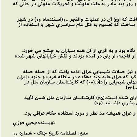
شد. زن باردار ديگري چند روز پس از تهاجم شيميايي رژيم عراق وضع حمل نمود كه در همان روز نوزاد و 12 روز بعد مادر به علت عفونت و تحريكات عفوني در حالي كه
در نيمه دوم سال 66 بخاطر تداوم عمليات نيروهاي خودي در شمال عراق استفاده از سلاح شيميايي ادامه يافت كه اوج آن در عمليات والفجر 10(اسفندماه 66) در شهر
اني ساخت كه تصميم به قتل عام سراسري شهر با استفاده از
گاه بود و به اثري از آن همه بمباران به چشم مي خورد.
 از فاجعه، از پاي در آمده بودند و نقش خيابانهاي شهر شده
در اين بمباران پنج هزار نفر به شهادت رسيدند و هفت هزار نفر مادام العمر معيوب و فلج شدند. در سال 67 نيز حملات شيميايي عراق ادامه يافت كه از جمله حمله
صرف فاو بود، همچنين در 17 و18 مه 1988 (27 و 28 ارديبهشت 67) ايران اعلام كرد كه عراق عليه چند دهكده در منطقه غرب و جنوب ايران
از اين سلاح استفاده كرده است.(22) در16 ژوئن (26 خرداد67) نيز مجدداً ايران خبر از استفاده عراق از سلاحهاي شيميايي را داد.(23) كه كارشناسان سازمان ملل در
2)
در 3 اوت 1988 (12 مرداد 67) نيز ايران اعلام كرد كه منطقه شيخ عثمان (مجاورشهر اشنويه) توسط عراق بمباران شده است.(25) كارشناسان سازمان ملل ضمن تأييد
بشري دانستند.(26)
 و عراق هميشه مد نظر و مورد استفاده حكام عراقي بود.
نويسنده:يحيي فوزي
منبع: فصلنامه تاريخ جنگ - شماره 16