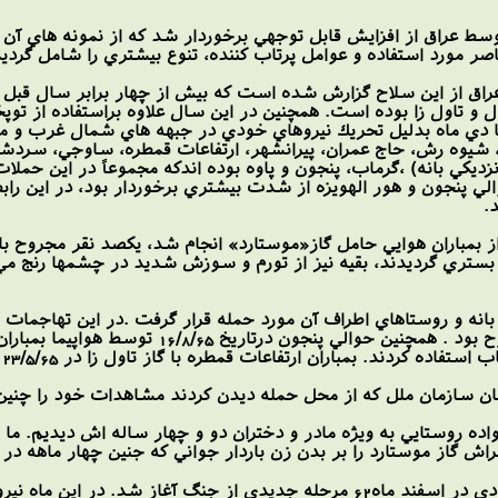
صر مورد استفاده و عوامل پرتاب كننده، تنوع بيشتري را شامل گرديد
اً 45 مورد استفاده عراق از اين سلاح گزارش شده است كه بيش از چهار برابر 
 و تاول زا بوده است. همچنين در اين سال علاوه براستفاده از توپخا
شيوه رش، حاج عمران، پيرانشهر، ارتفاعات قمطره، ساوجي، سردشت،
.
ن بستري گرديدند، بقيه نيز از تورم و سوزش شديد در چشمها رنج م
در تاريخ 8 و 5 آبان 1362 شهر بانه و روستاهاي اطراف آن مورد حمله قرار گرفت .در 
ن ارتفاعات قمطره با گاز تاول زا در 23/5/65 با200 زخمي نيز، در اين رابطه قابل توجه است. .(4)
 سازمان ملل كه از محل حمله ديدن كردند مشاهدات خود را چنين 
انواده روستايي به ويژه مادر و دختران دو و چهار ساله اش ديديم.
ش گاز موستارد را بر بدن زن باردار جواني كه جنين چهار ماهه در 
با آغاز عمليات خيبر توسط نيروهاي خودي در اسفند ماه62 مرحله جديدي از