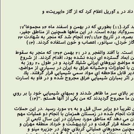
در اين حمله دكتر «مانوئل دومينگوئن» يكي از چهار كارشناس سازمان ملل كه مجروحين را مورد بازديد قرار داد در 8 آوريل اعلام كرد كه از گاز «ايپريت» و
با شروع عمليات والفجر 8 در منطقه فاو در تاريخ 20/11/64 عراق بار ديگر استفاده از سلاح شيميايي را تشديد كرد.(11) بطوري كه در بهمن و اسفند ماه 64 مجموعا ً17
سروآباد بوده است. در اين ماهها همچنين از مناطق جفير،
عين خوش، بانه و سردشت نيز بعنوان مناطق مورد حمله ياد شده است كه شديدترين حمله در جاده فاو – بصره، در تاريخ 24/11/64 انجام شد كه منجر به شهادت 23
بي ترديد وسعت تهاجمات شيميايي رژيم عراق در بهمن 1364 در تاريخ جنگهاي شيميايي در جهان بي سابقه است. با آفند والفجر 8 در 21 بهمن 1364 كه منجر به سقوط
ن ابعاد گسترده اي ديده نشده بود، اقدام كردند. از شروع
عمليات آفندي والفجر 8 تا اواسط اسفند 1364 متجاوز از 7.000 گلوله توپ و خمپاره حاوي مواد سمي بر عليه مواضع نيروهاي ايراني شليك گرديد و در طول 20 روز به
ب شيميايي در صحنه عمليات. والفجر 8 فرو ريختند كه همزمان با تجاوزات وحشيانه عراق به ايران در بسياري از مواضع،
دير قابل ملاحظه اي مواد سمي شيميايي قرار گرفتند. يك
 جنگي عراق به نام مهدي حبيب جمعي گردان 196 از گارد رياست جمهوري عراق كه در 25 بهمن 1364 در اثر بمباران شيميايي عراق مجروح شده و در فاو به اسارت
بر بالاي سر ما ظاهر شدند و بمبهاي شيميايي خود را بر روي
 ما مجروح گرديدند كه من يكي از آنها هستم .”(14)
حملات شيميايي عراق در سال 65 با افزايش حملات ايران در اين سال افزايش يافت بطوري كه موارد بمباران تقريباً دو برابر سال قبل و به 79 مورد رسيد .در اين حملات
ملات انجام شده در زمستان همزمان با انجام دو عمليات مهم
 مي دهد كه مناطق مورد بمباران در اين سال تابعي از
ن ماه همزمان با ادامه عمليات كربلاي 8 محور فاو عموماً مورد حمله قرار گرفت و در ارديبهشت و خرداد منطقه مهران و
چنين محورهاي عملياتي كربلاي چهار در جزيره مينو و