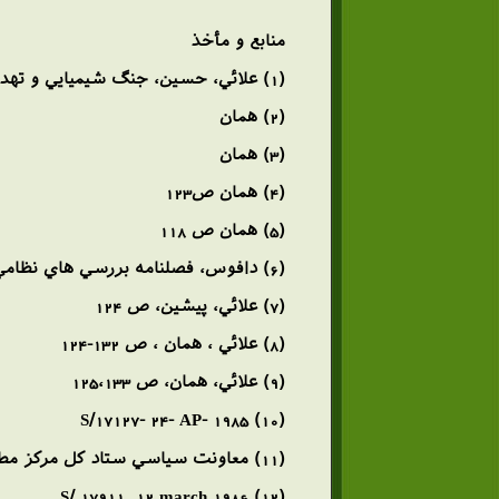
منابع و مأخذ
(1) علائي، حسين، جنگ شيميايي و تهديد فزاينده تهران (انتشارات اطلاعات ، 1367، ص 122)
(2) همان
(3) همان
(4) همان ص123
(5) همان ص 118
(6) دافوس، فصلنامه بررسي هاي نظامي، شماره 14، ص 221
(7) علائي، پيشين، ص 124
(8) علائي ، همان ، ص 132-124
(9) علائي، همان، ص 125،133
(10) S/17127- 24- AP- 1985
(11) معاونت سياسي ستاد كل مركز مطالعات و تحقيقات جنگ، از خرمشهر تا فاو ، تهران، نشر سپاه پاسداران ، 1367 ص 194
(12) S/ 17911. 12 march 1986