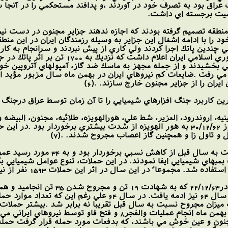
 عراق بود به تصرف خود در آوردند ،و پدافند مستحكمي را در آنجا 
هميت برجسته اي داشت.
منطقه تصميم گرفته بودند كه اجازه ندهند جزاير مجنون در دست نيروه
ود را با ادامه اشغال اين جزاير به وسيله رزمندگان ايران در اين من
لي چندين پاتك اجرا كردند ولي كاري از پيش نبردند و سرانجام به كا
كردند. با اجراي تك شيميايي عراق جمهوري 
مي بخشيدند و از جمله مجهز به ماسك ضد گاز، آمپولهاي آتروپين خو
تر مي رفت .ضايعات كم نيروهاي ايران در بهمن ماه سال مزبور مؤيد 
ران را از جزاير مجنون خارج سازند. .(6)
ن كاربرد جنگ افزارهاي شيميايي را تا آن زمان توسط عراق درجنگ ت
 و تاول زا و همچنين گاز اعصاب مجروح شدند. .(7)
در سال 63 ميزان حملات شيميايي 
 بمبهاي شيميايي ايفا نمودند. در اين حملات، تنوع عوامل شيميايي ب
 اين سال در اثر اين حملات 1593 نفر از نيروهاي خودي مجروح و 23 نفر شهيد شدند. .(8)
حملات متعدد به جزيره شمالي مجنو
شهيد شدند كه ميزان مجروح نسبت به سال قبل تقريبا نه برابر شد .بيشتر 