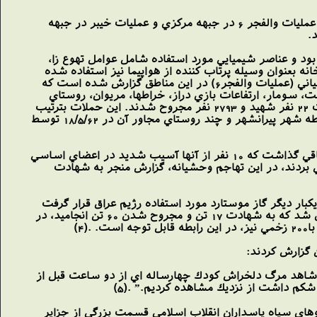
در سال 62 ميزان بكارگيري اين سلاح توسط عراق از افزايش قابل توجهي برخوردار شد كه از نمونه هاي آن عمليات والفجر 6 در جبهه مركزي و عمليات خيبر در جبهه
.
سال قبل بود و عناصر شيميايي مورد استفاده شامل عوامل تهوع زا،
نه بعنوان وسيله پرتاب كننده از هواپيما نيز استفاده شده
است .محل حملات انجام شده عمدتا ًتا دي ماه بدليل تحريك نيروهاي خودي در جبهه هاي شمال غرب و مياني (عمليات والفجر6) در اين مناطق گزارش شده است كه
 سومار، ارتفاعات بازي دراز، خراطها، مريوان، روستاي
سيدلو، سردوش، روستاي باينجان (در نزديكي بانه) ،گرماب، پنجون و پاوه بوده اندكه مجموعاً در اين حملات 22 نفر شهيد و 2793 نفر مجروح شدند. اين حملات بترتيب
در شهر پيرانشهر، ارتفاعات قمطره، حوالي پنجون و هور الهويزه از شدت بيشتري برخوردار بود، در اين رابطه شهر پيرانشهر و چند روستاي مجاور آن در 18/5/62 توسط
اين تهاجمات رژيم عراق كه با استفاده از بمباران هوايي حامل گاز«موستارد» انجام شد، يكصد نقر مجروح باقي گذاشت كه 10 نفر از آنها آسيب شديد در اعضاي اساسي
ي بردند، در اين تهاجم وحشيانه، گزارش منجر به شهادت
اين تهاجمات يكبار ديگر گاز موستارد مورد استفاده رژيم عراق قرار گرفت
كه نتيجه آن 9 نفر شهيد و 50 نفر مجروح بود . همچنين حوالي پنجون درتاريخ 16/8/65 توسط هواپيما بمباران شد كه به شهادت 17 تن و مجروح شدن 60 تن انجاميد، در
گزارش كردند:
 ما شاهد مرگ دلخراش كودك چهارساله اي از دو ساعت قبل از
شكم داشت از نزديك مشاهده كرديم.” .(5)
 جنگ آغاز شد. در اين ماه نيروهاي سپاه پاسداران انقلاب اسلامي قسمت بزرگي از جزاير