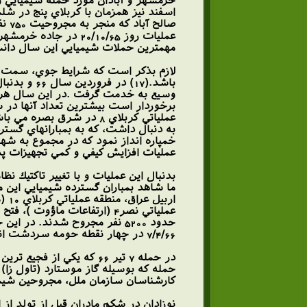
مهمترين حملات شيميايي اين سال دانست.(15) در اين حملات عمدتا ًاز گاز اعصاب و تاول زا استفاده 
لازم بذكر است كه شرايط جوي، سمت و 
باشد.(17)
وسيع به خدمت گرفت .در اين سال هر چ
عملياتي كربلاي 8 در شر
عمليات افزايش كيفي و كمي تجهيزات پداف
بدنبال اين عمليات و با تغيير تاكتيك ن
ارب
7/4/66 در چهار نقطه حومه سردشت انجام گرديد.
كارشناسان سازمان ملل، مجروحين شيميايي زن و مرد سالخورده 70 ساله تا اشخاص جوان