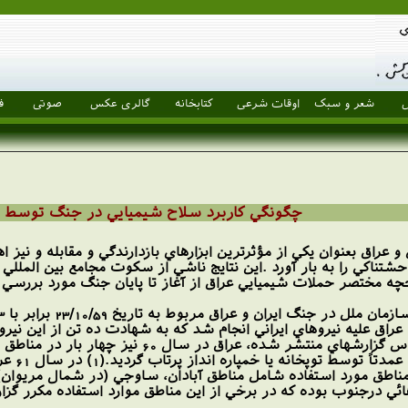
ل
شعر و سبک
اوقات شرعی
کتابخانه
گالری عکس
صوتی
ف
چگونگي كاربرد سلاح شيميايي در جنگ توسط ع
عراق بعنوان يكي از مؤثرترين ابزارهاي بازدارندگي و مقابله و نيز
وحشتناكي را به بار آورد .اين نتايج ناشي از سكوت مجامع بين المل
خچه مختصر حملات شيميايي عراق از آغاز تا پايان جنگ مورد بررسي قر
ام توسط عراق عليه نيروهاي ايراني انجام شد كه به شهادت ده تن از اين 
كننده اعصاب گزارش شده است. براساس گزارشهاي 
استفاده