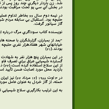
در بخش آي سي يو تحت مراقبت بودند ش
حلبچه بود. استقبال بي سابقه مردم شه
گاز سيانور گرفت.
نويسنده كتاب سوداگري مرگ درباره اي
“بعد از بمباران، گزارشگران با صحنه ه
خيابانهاي شهر هفتادهزار نفري حلبچه پ
بودند.(21)
بازديد محل مورد اصابت ضمن تأييد استف
حمله، از گاز خردل به عنوان عامل مورد ا
به اين ترتيب بكارگيري سلاح شيميايي ت