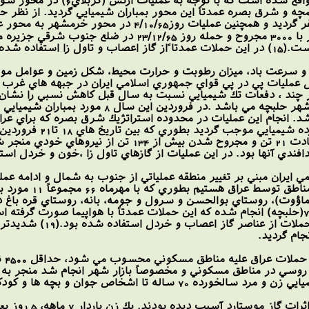
خرمشهر و آبادان مورد حمله شيميا
شده است .(16)
سرعت باد، ميزان رطوبت و حرارت محيط، شكل زمين و عوامل مورد ا
 در فروردين سال 66 و بدنبال عمليات پي در پي قواي جمهوري اسلامي ايران در جب
ند ، دفعات تك شيميايي نسبت به سال قبل كاهش نسبي را نشان مي
ق بصره مي باشد. انجام اين عمليات در محدوده استراتژيك شرق بصره كه بر
خمپاره انداز نمود كه در مجموع به شهادت 21 تن و مج
ندي آنها بود. در اين عمليات از گازهاي تاول زا ،خون و خردل استفاد
ظامي ايران مبني بر تغيير منطقه عملياتي از جنوب به شمال و ادامه 
ما شاهد بمباران گ
يل عراق، منطقه عملياتي كربلاي 10 (ماؤوت)، روستاي بوالحسن و سرول و جومه، بان
در 
 و بچه ها و كودكان را شامل مي گرديد .اين منبع افزود:
نوزادان در شكم م