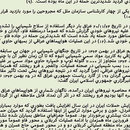
عليه نيروهاي خودي گزارش شده كه عموماً درمنطقه فاو، آبادان و خ
ي به كاربرد مواد سمي شيميايي انبوه كه تا آن زمان نظير آن با چني
طور مداوم هواپيماهاي عراقي بيش از 1000 بم
يروهاي عراقي، اجرا گرديد كه در نتيجه نيروهاي بعثي تحت تأثير مقا
اسير
 خبرگزاري جمهوري اسلامي ايران گفت:
 محاصره نيروهاي ايران درآمده، ناگهان شماري از هواپيماهاي عراق 
 آنها بوديم فرو ريختند كه در اثر آن تعداد قابل ملاحظه اي از گردان
خردل، خون و برخي موارد تركيبي از اينها استفاده گرديد كه ميزان ح
ت بيشتري برخوردار بود. عموماً جغرافياي مناطق بمباران شده نشان
مناطق عملياتي مي باشد، بطوري كه در فروردي
يور ماه منطقه عملياتي كربلاي دو و در محور عمومي حاج عمران و هم