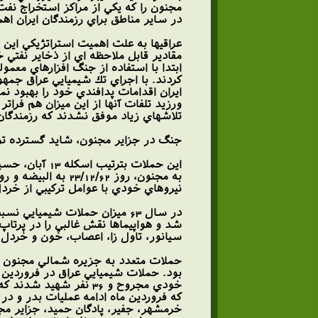
مجنون را كه يكي از مراكز استخراج نفت
در ساير مناطق براي رزمندگان ايران ا
عراقيها به علت اهميت استراتژيكي اين 
مقادير قابل ملاحظه اي از ذخاير نفتي خ
ابتدا با استفاده از جنگ افزارهاي معمو
ايران اقدامات پدافندي خود را بهبود ن
ورزيد تلفات آنها از اين ميزان هم فرا
تلاشهاي زياد موفق نشدند كه رزمندگان اي
جنگ در جزاير مجنون، شايد گسترده تري
نيروهاي خودي با عوامل تركيبي از خردل
شد و هواپيماها نقش غالبي را در پرتاپ
سيانور، تاول زا، اعصاب، خون و خردل استفاده شد. مجموعا ً در
خودي مجروح و 36 نفر 