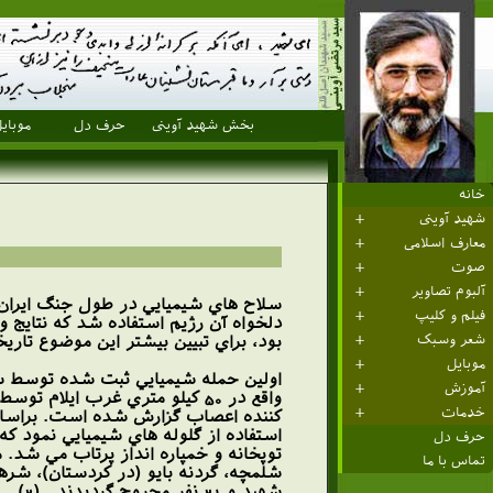
بخش شهید آوینی
حرف دل
موبای
خانه
شهید آوینی
معارف اسلامی
صوت
آلبوم تصاویر
سلاح هاي شيميايي در طول جنگ ايران و 
فیلم و کلیپ
دلخواه آن رژيم استفاده شد كه نتايج 
بود، براي تبيين بيشتر اين موضوع تاري
شعر وسبک
موبایل
آموزش
واقع در 50 كيلو متري غرب ايل
خدمات
حرف دل
تماس با ما
شهيد و 21 نفر مجروح گرديدند. .(2)