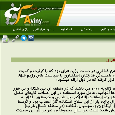
یلم و کلیپ
لینکستان
استخاره
دانلود نرم افزار
بازی آنلاین
راق
 اهرم فشاري در دست رژيم عراق بود كه با كيفيت و كميت
لي و همسوئي قدرتهاي استكباري با سياست هاي رژيم عراق
ار گرفته كه در ذيل ارائه ميشود:
اولين حمله شيميايي ثبت شده توسط سازمان ملل در جنگ ايران و عراق مربوط به تاريخ 23/10/59 برابر با 13 ژانويه 1981 مي باشد كه در منطقه اي بين هلاله و ني خزر
نيروها انجاميد. عامل مورد استفاده در اين حملات گازهاي مختل
منتشر شده، عراق در سال 60 نيز چهار بار در مناطق هويزه، ارتفاعات الله اكبر، پل نادري و خرمشهر اقدام به
 از گلوله هاي شيميايي نمود كه عمدتاً توسط توپخانه يا خمپاره انداز پرتاب گرديد.(1) در سال 61 عراق يازده بار از اين سلاح استفاده گاز اعصاب بود و توسط
توپخانه و خمپاره انداز پرتاب مي شد. مناطق مورد استفاده شامل مناطق آبادان، ساوجي (در شمال مريوان)، ارتفاع 175، موسيان، تنكاب (در منطقه شمال غرب)،
شلمچه، گردنه بايو (در كردستان)، شرهائي درجنوب بوده كه در برخي از اين مناطق موارد استفاده مكرر گزارش شده است .در سال مجموعاً 13 نفر در اثر اين حملات