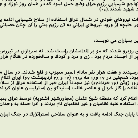
هيد شدند.(20)
ر حلبچه از ورود نيروهاي ايراني به آن رژيم بعثي را آن چنان عصب
ن بمباران مي نويسد:
اي روبرو شدند كه مو بر اندامشان راست شد. نه سربازي در تيررس ن
ر از اجساد مردم بود . زن و مرد و كودك و سالخورده در هنگام فرار
گسترده شيميايي عراق براي ت
اده را گاز خردل و عناصر غالب استيدكولين استرليسن عنوان كردند.(4
ستفاده عليه نظاميان و غير نظاميان نام بردند و آنرا حمله به وجدان 
ا پايان جنگ ادامه يافت و به عنوان سلاحي استراتژيك در جنگ ايران