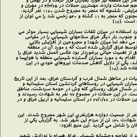
يي واقع شده است كه با توجه به عمليات ارتش (كربلاي6) در محور سومار اين منطقه نيز مورد بمباران قرار گرفت و در بهمن و
اسفند نيز همزمان با كربلاي پنج در شلمچه و شرق بصره عمدتاً اين محور بمباران شيميايي گرديد. از نظر حجم صدمات وارده، مهمترين حملات در 4/3/65 در مهران و
صالح آباد كه منجر به مجروحيت 750 نفر گرديد و همچنين عمليات روز4/10/65 در محور خرمشهر به محور عرايض– شلمچه كه منجر به مجروح شدن 1160 نفر گرديد.
عمليات روز 20/10/65 در جاده خرمشهر با 3000 مجروح و حمله روز 23/12/65 در ضلع جنوب شرقي جزيره مجنون كه منجر به 11 كشته و 540 زخمي شد را مي توان از
ستفاده در ميزان تلفات بمباران شيميايي بسيار موثر مي
هه هاي غرب و جنوب، بار ديگر عراق سلاحهاي شيميايي را در مقياس
 دهد اما ميزان شهدا و مجروحين از افزايش بالايي
برخوردار است بيشترين تعداد آنها در شهر حلبچه مي باشد .در فروردين اين سال 8 مورد بمباران شيميايي توسط عراق گزارش شده است كه 6 مورد آن در منطقه
اي عراق از اهميت حياتي برخوردار بود عكس العمل شديد عراق را
به دنبال داشت، كه به بمبارانهاي گسترده شيميايي موجب گرديد بطوري كه بين تاريخ هاي 18 تا21 فروردين اقدام به 6 مورد بمباران گسترده شيميايي منطقه با هواپيما و
روح شدن بيش از 134 تن از نيروهاي خودي منجر شد، يكي از دلايل كاهش صدمات نيروهاي خودي در اين
ه شد.(18)
عمليات در مناطق شمال غرب و كردستان عراق، بعد از اين تاريخ
سترده شيميايي اين مناطق توسط عراق هستيم بطوري كه با مهرماه 66 مجموعاً 11 مورد بمباران شيميايي در روستاهاي كردنشين استان سليمانيه و
ه، روستاي قره باغ در شمال عراق، روستاي كله وش در حومه سردشت، مناطق
عملياتي نصر4 (ارتفاعات ماؤوت )، فتح 7(حلبچه) انجام شده كه اين حملات عمدتاً با هواپيما صورت گرفته است. در اين حملات در مجموع 97 نفر به شهادت رسيدند و
حدود 5200 نفر مجروح شدند. در اين حملات از عناصر گاز اعصاب و خردل استفاده شده بود.(19) شديدترين حملات در 27/1/66 در استان سليمانيه و اربيل عراق و در
حمله 7 تير 66 كه يكي از فجيع ترين حملات عراق عليه مناطق مسكوني محسوب مي شود، حداقل 4500 نفر از جمعيت دوازده هزارنفري اين شهر مجروح شدند. اين
حمله كه بوسيله گاز موستارد (تاول زا) روسي در مناطق مسكوني و مخصوصاً بازار شهر انجام شد منجر به شهادت 130 تن از مردم اين شهر شد. به گزارش يكي از
ادران قبل از تولد از اثرات گاز موستارد آسيب ديده بودند. يك زن باردار 7 ماهه، 5 روز بعد از تهاجم وحشيانه شيميايي عراق همراه با نوزادش شهيد