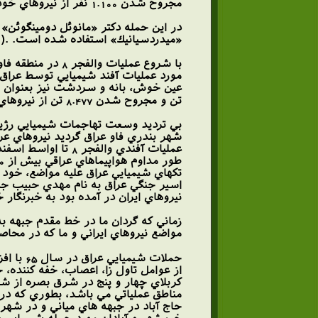
مجروح شدن 1.100 نفر از نيروهاي خودي گرديد شديدترين حمله در اين ماه بوده است. .(9)
«ميدردسيانيك» استفاده شده است. .(10)
مورد عمليات آفند شيميايي توسط عراق 
تن و مجروح شدن 8.477 تن از نيروهاي خودي شد.(12) در اين عمليات هواپيماهاي عراقي از بمبهاي حاوي گاز خردل، سيانور، اعصاب و خون استفاده كردند. (13)
شهر بندري فاو عراق گرديد نيروهاي عراق
تكهاي شيميايي عراق عليه مواضع، خود ن
نيروهاي ايران در آمده بود به خبرنگار
زماني كه گردان ما در خط مقدم جبهه به
مواضع نيروهاي ايراني و ما كه در محاصره
از عوامل تاول زا، اعصاب، خفه كننده، 
كربلاي چهار و پنج در شرق بصره از شد
حاج آباد در جبهه هاي مياني و در شهر