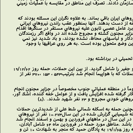
سازمان دادند. تصرف اين مناطق در مقايسه با عمليات زميني
اي ايران باقي بماند. به علاوه نگران اين مسئله بودند كه
طقه از دست بدهند. آنها بمنظور عقب راندن نيروهاي ايراني
ربرد عامل عصبي تابون عليه نيروهاي مستقر در سنگرها اقدام
اسلامي ايران اعلام داشت كه نزديك به 1700 تن بر اثر پاتك در جزاير مجنون كشته و مجروح شده اند در واقع اگر رزمندگان
دكار و لباسهاي محاظ، نشده بودند، و باد شديد نيز نمي
اين وضع متحول بوده است .به هر روي عراقيها با وجود
حميلي در برداشته بود.
اين حملات بترتيب اسكله 13 آبان، حسينيه، اروندرود، العزير، شط علي، هورالهويزه، طلائيه، مجنون، البيضه و جفير را شامل گرديد. از بين اين حملات، حمله روز 19/12/62
به مجنون، روز 23/12/62 به البيضه و روز 30/12/62 به هور الهويزه از شدت بيشتري برخوردار بود .در اين حملات كه با هواپيما انجام شد بترتيب543 ، 153 ،370 نفر از
نسبت به سال قبل از كاهش نسبي برخوردار بود و به 34 مورد رسيد عموماً در منطقه عملياتي جنوب مخصوصاُ در جزاير مجنون انجام
كار گرفته شده افزايش يافت و از عوامل خفه كننده، اشك آور،
ن در22/12/63 كه به شهادت 19 تن و مجروح شدن 35 تن انجاميد و همچنين حمله به اسكله شمالي شط علي از شديدترين حملات
بود. حملات شيميايي عراق در فروردين سال 64 نيز ادمه يافت. در سال 64 علي رغم اين كه تعداد موارد حمله شيميايي گزارش شده در اين سال10.273 نفر از نيروهاي
حملات در اين سال در ماههاي فروردين و بهمن و اسفند انجام شد
كه فروردين ماه ادامه عمليات بدر و در بهمن ماه انجام عمليات والفجر8 و فتح فاو توسط نيروهاي ايراني مي باشد .مناطق مورد حمله در فروردين ماه 64 شامل آبادان،
خرمشهر، جفير، پادگان حميد، جزاير مجنون و عين خوش مي باشند، كه بدفعات مورد حمله قرار گرفت حمله روز 19/1/65 به پادگان حميد كه منجر به شهادت 10 تن و