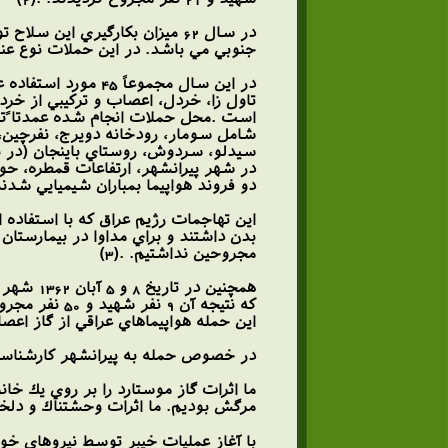
جنوبي مي باشد. در اين حملات نوع عنا
در اين سال مجموع
تاول زا، خردل، اعصاب و تركيبي از خردل
شامل سومار، رودخانه دويرج، نفرچين، 
دو فروند هواپيما بمباران شيميايي شدند
بدن داشتند و براي مداوا در بيمارستا
مجروحين نداشتيم. .(3)
همچنين 
اين حمله هواپيماهاي عراقي از گاز اعصاب استفاده كردند. بمبارا
در خصوص حمله به پيرانشهر كارشناسان
ما اثرات گاز موستارد را بر روي يك خ
مرگش بوديم. ما اثرات وحشتناك و دلخرا