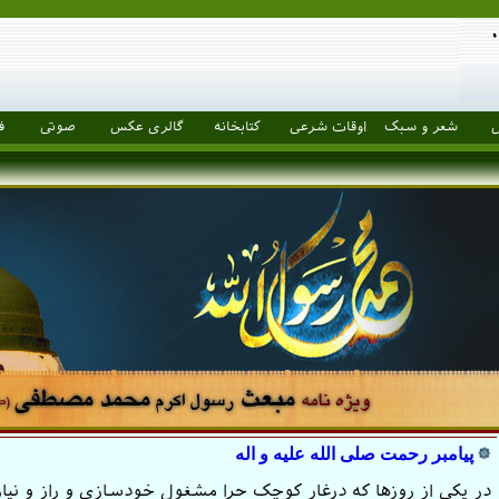
ل
شعر و سبک
اوقات شرعی
کتابخانه
گالری عکس
صوتی
ف
پیامبر رحمت صلی الله علیه و اله
در یکی از روزها که درغار کوچک حرا مشغول خودسازی و راز و نیاز 