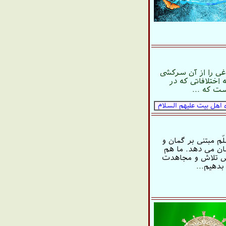
غی را از آن سرکشی
 اختلافاتی که در
ت که ...
ه اهل بیت علیهم السلام
م مبتنى بر گمان و
شان مى دهد. ما هم
هركس تلاش و مجاهدت
بدهيم
...