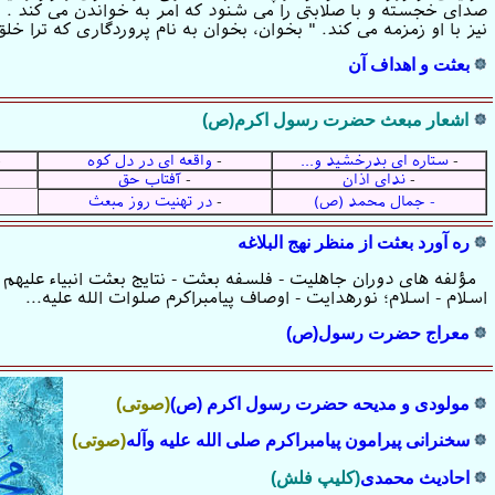
صدای خجسته و با صلابتی را می شنود که امر به خواندن می کند . پ
نیز با او زمزمه می کند. " بخوان، بخوان به نام پروردگاری که ترا خلق
بعثت و اهداف آن
اشعار مبعث حضرت رسول اکرم(ص)
-
ستاره ای بدرخشید و...
-
واقعه ای در دل كوه
-
-
ندای اذان
-
آفتاب حق
- جمال محمد (ص)
-
در تهنیت روز مبعث
ره آورد بعثت از منظر نهج البلاغه
مؤلفه های دوران جاهلیت - فلسفه بعثت - نتایج بعثت انبیاء علیهم 
اسلام - اسلام؛ نورهدایت - اوصاف پیامبراكرم صلوات الله علیه...
معراج حضرت رسول(ص)
مولودی و مدیحه حضرت رسول اکرم (ص)
(صوتی)
سخنرانی پیرامون پیامبراکرم صلی الله علیه وآله
(صوتی)
احادیث محمدی
(کلیپ فلش
)