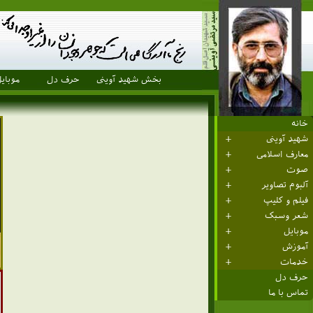
بخش شهید آوینی
حرف دل
موبای
خانه
شهید آوینی
معارف اسلامی
صوت
آلبوم تصاویر
فیلم و کلیپ
شعر وسبک
موبایل
آموزش
خدمات
حرف دل
تماس با ما