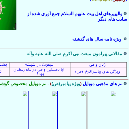
والپیپرهای اهل بیت علیهم السلام جمع آوری شده از
سایت های دیگر
ویژه نامه سال های گذشته
مقالاتی پیرامون مبعث نبی اکرم صلی الله علیه وآله
-
زبان وحى
-
مبعوث در شیشه
-
بعثت
-
آیا نخستین وحى در ماه رمضان
-
ویژگی های پیامبراکرم (ص)
-
ن
بود؟
تم های مذهبی موبایل
(
ویژه پیامبر(ص)
)
-
تم موبایل مخصوص گوشی 