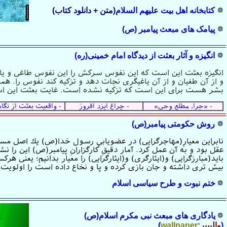
کتابخانه اهل بیت علیهم السلام
(متن + دانلود کتاب)
پیامک های مبعث پیامبر (ص)
انگیزه و آثار بعثت از دیدگاه امام خمینی(ره)
انگیزه بعثت این است که این نفوس سرکش را این نفوس طاغی و یا
و از آن طغیان و از آن یاغیگری نجات دهد و تزکیه کند نفوس را. همه
بشر هست برای این است که تزکیه نشده است. غایت بعثت این اس
-
«حِرا، مطلع وحی»
-
چراغ ایزد افروز
-
واقعیت ‏بعثت از نگا
روش حكومتى پيامبر(ص)
نابراين معيارِ(مهاجرگرايى) در عضويابيِ رسول خدا(ص) يك اصل مسلّ
عقل بود و به آن عمل كرد. آمار دقيقِ كارگزارانِ پيامبر(ص) اين را ن
بايد(مبارزگرايى) و(ايثارگرى) و(ايثارگرايى) را معيار بدانيم؛ يعنى 
بيش ترى داشته و جان بازى كرده و پا و نخاع داده است را اولويت 
ختم نبوت و طرح سياسى اسلام
یادگاری های مبعث نبی مکرم اسلام(ص)
(
والپیپر
:
wallpaper
)