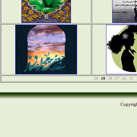
20
,
19
,
18
,
17
,
16
,
15
,