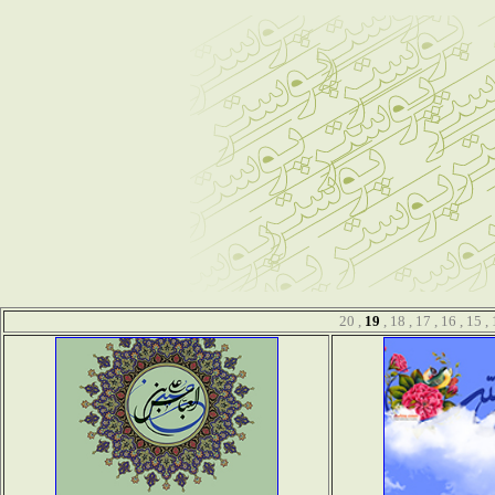
20
,
19
,
18
,
17
,
16
,
15
,