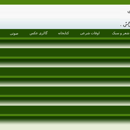
شعر و سبک
اوقات شرعی
کتابخانه
گالری عکس
صوتی