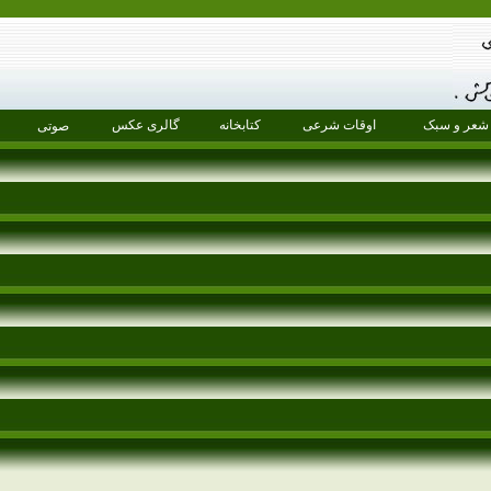
شعر و سبک
اوقات شرعی
کتابخانه
گالری عکس
صوتی