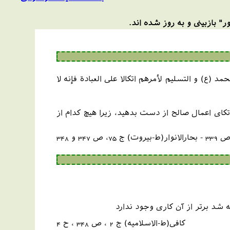
" بازبینی و به روز شده اند.
 (ع) و التسليم لأمرهم اتكالا على العبادة فإنه لا
تکاى اعمال صالح از دست بدهید، زیرا هیچ کدام از
7، ص 347 و 348
 شد برتر از آن کاری وجود ندارد
کافی(ط-الاسلامیه) ج 2 ، ص 348 ، ح 4