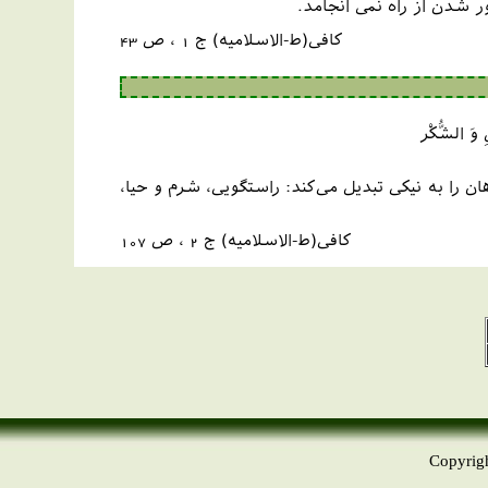
 شدن از راه نمی انجامد.
کافی(ط-الاسلامیه) ج 1 ، ص 43
قِ وَ الشُّكْر
 را به نيكى تبديل مى‌كند: راستگويى، شرم و حيا،
کافی(ط-الاسلامیه) ج 2 ، ص 107