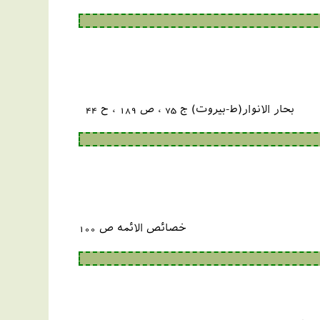
بحار الانوار(ط-بیروت) ج 75 ، ص 189 ، ح 44
خصائص الائمه ص 100