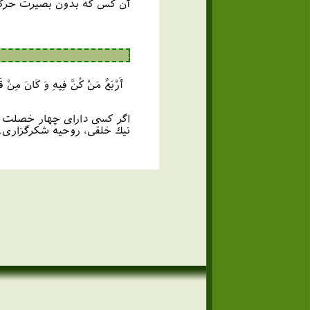
آن کس که بدون بصیرت حرکت 
أَرْبَعٌ مَنْ كُنَّ فِيهِ وَ كَانَ مِنْ قَر
اگر كسى داراى چهار خصلت باش
نيك خلقى، روحيه شكرگزارى.