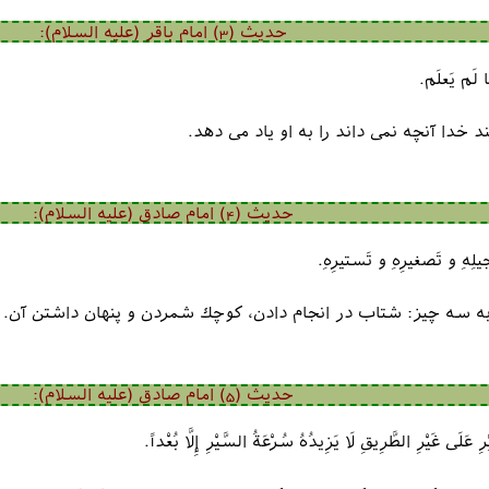
حدیث (3) امام باقر (علیه السلام):
ا لَم یَعلَم.
 خدا آنچه نمی داند را به او یاد می دهد.
حدیث (4) امام صادق (علیه السلام):
عجيلِهِ و تَصغيرِهِ و تَستيرِهِ.
به سه چيز: شتاب در انجام دادن، كوچك شمردن و پنهان داشتن آن.
حدیث (5) امام صادق (علیه السلام):
ِ عَلَى غَيْرِ الطَّرِيقِ لَا يَزِيدُهُ سُرْعَةُ السَّيْرِ إِلَّا بُعْداً.