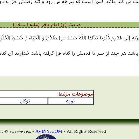
می کند مانند کسی است که بیراهه می رود و تند رفتنش جز به دور
حدیث (6) امام باقر (علیه السلام):
ْنِهِ إِلَى قَدَمِهِ ذُنُوباً بَدَّلَهَا اللَّهُ حَسَنَاتٍ الصِّدْقُ وَ الْحَيَاءُ وَ حُسْنُ الْخُلُ
د هر چند از سر تا قدمش را گناه فرا گرفته باشد خداوند آن گناهان
موضوعات مرتبط:
توبه
توکل
AVINY.COM
- All Rights Reserved
Copyright © 2003-2025 -