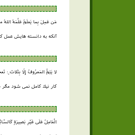
مَن عَمِلَ بِما یَعلَمُ عَلَّمَهُ اللهُ م
آنکه به دانسته هایش عمل کند
لا يَتِمُّ المَعرُوفُ إلّا بِثَلاث ٍ: تَ
كار نيك كامل نمى ‏شود مگر 
الْعَامِلُ عَلَى غَيْرِ بَصِيرَةٍ كَالسَّائِر