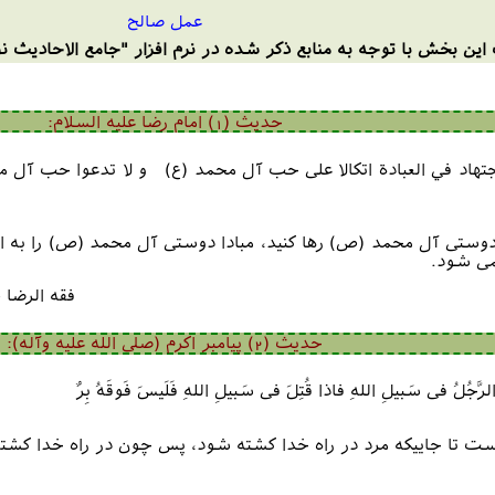
عمل صالح
این بخش با توجه به منابع ذکر شده در نرم افزار "جامع الاحادیث نور
حدیث (1) امام رضا علیه السلام:
جتهاد في العبادة اتكالا على حب آل محمد (ع) و لا تدعوا حب آل محمد
ى دوستى آل محمد (ص) رها کنید، مبادا دوستى آل محمد (ص) را به ا
نمى شود.
فقه الرضا ص 339 - بحارالانوار(ط-بیروت) ج 5
حدیث (2) پیامبر اکرم (صلی الله علیه وآله):
َ الرَّجُلُ فی سَبیلِ اللهِ فاذا قُتِلَ فی سَبیلِ اللهِ فَلَیسَ فَوقَهُ بِرٌ
هست تا جاییکه مرد در راه خدا کشته شود، پس چون در راه خدا کشته