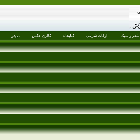
شعر و سبک
اوقات شرعی
کتابخانه
گالری عکس
صوتی