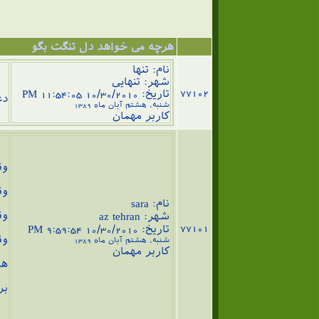
هرچه می خواهد دل تنگت بگو
نام: تنها
شهر: تنهایی
سل
77102
تاریخ: 10/30/2010 11:54:05 PM
دع
شنبه، هشتم آبان ماه 1389
کاربر مهمان
وق
وق
وق
نام: sara
وق
شهر: az tehran
77101
تاریخ: 10/30/2010 9:59:54 PM
وق
شنبه، هشتم آبان ماه 1389
کاربر مهمان
هم
بر