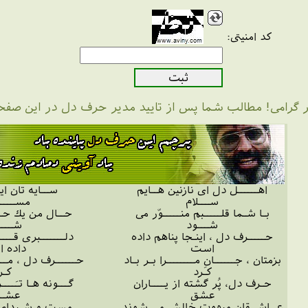
کد امنیتی:
ر گرامی! مطالب شما پس از تایید مدیر حرف دل در این صف
اهــــــل دل ای نازنین هــایم
ســایه تان ای
ســـلام
مســـــ
بـا شـما قلـــــبم منـــــوّر می
حــال من یك حــ
شـــود
شــــ
حـــــرف دل ، اینـجا پناهم داده
دلـــــــبری قــــ
است
داده 
بزمتان ، جــــــانِ مــــــــرا بـر بـاد
حــــــرف دل ، مــــ
كـرد
كـر
حـرف دل، پُر گشته از یــــاران
گـــونه هـا تـَـــ
عشق
عشــ
عــاشــقان مبهوت خالش می شوند
مست و شـیدای