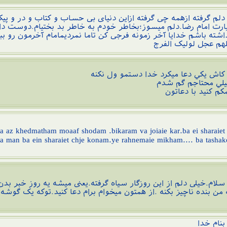
م گرفته ازهمه چی گرفته ازاین دنیای بی حساب و کتاب و در و پی
ارت امام رضا.دلم میسوز؛بخاطر خودم به خاطر بد بختیام.دوست دارم
اشته باشم خدایا آخر زمونه فرجی کن تاما نمردیمامام آخرمون رو ببین
لهم عجل لولیک الفرج
ش يكي دعا ميكرد خدا دستمو ول نكنه
لي محتاجم گم شدم
كم كنيد با دعاتون
 va az khedmatham moaaf shodam .bikaram va joiaie kar.ba ei sharaiet
 man ba ein sharaiet chje konam.ye rahnemaie mikham.... ba tashako
ام.خیلی دلم از این روزگار سیاه گرفته.یعنی میشه یه روز خبر بدن 
 من بنده ناچیز بکنه .از همتون میخوام برام دعا کنید.توکه یک گوش
ام خدا