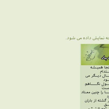
حه نمایش داده می شود.
نجا همیـشه
ـتدام
ـال دیــگر می
ـود
ــولِ نگـــــاهم
است
ـا را چنین معـتاد
د
ـر گشته از باران
ـق
 "وصالش" می