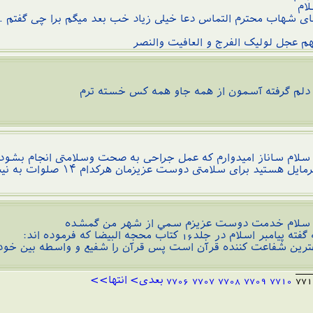
ام
ای شهاب محترم التماس دعا خیلی زیاد خب بعد میگم برا چی گفتم .
هم عجل لولیک الفرج و العافیت والنصر
م گرفته آسمون از همه جاو همه كس خسته ترم
ام ساناز امیدوارم که عمل جراحی به صحت وسلامتی انجام بشود بر
مایل هستید برای سلامتی دوست عزیزمان هرکدام ۱۴ صلوات به نیت ۱۴ معصوم پاک بفرستید .
ام خدمت دوست عزيزم سمي از شهر من گمشده
فته پيامبر اسلام در جلد16 كتاب محجه البيضا كه فرموده اند:
ترين شفاعت كننده قرآن است پس قرآن را شفيع و واسطه بين خود 
771
7710
7709
7708
7707
7706
بعدی>
انتها>>