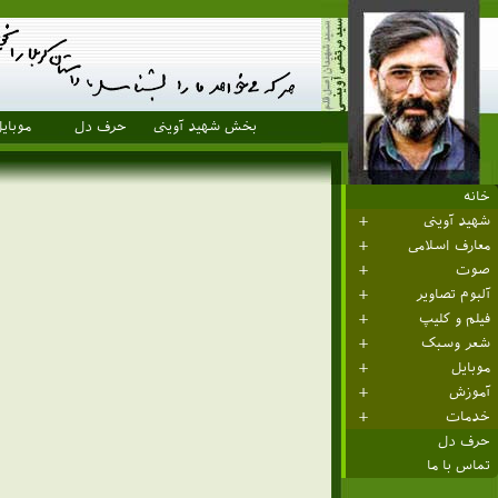
بخش شهید آوینی
حرف دل
موبای
خانه
شهید آوینی
معارف اسلامی
صوت
آلبوم تصاویر
فیلم و کلیپ
شعر وسبک
موبایل
آموزش
خدمات
حرف دل
تماس با ما