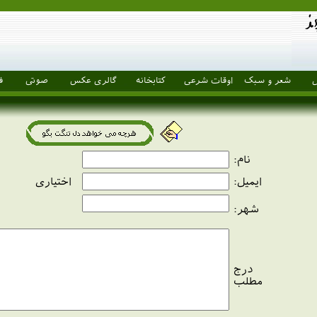
ل
شعر و سبک
اوقات شرعی
کتابخانه
گالری عکس
صوتی
ف
نام
:
ایمیل
:
اختیاری
شهر
:
درج
مطلب