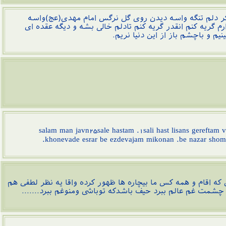
کر دلم تنگه واسه دیدن روی گل نرگس امام مهدی(عج)واسه
 گریه کنم انقدر گریه کنم تادلم خالی بشه و دیگه عقده ای
یم و باچشم باز از این دنیا نریم.
salam man javn25sale hastam .1sali hast lisans gereftam
khonevade esrar be ezdevajam mikonan .be nazar shoma
که اقام و همه کس ما بیچاره ها ظهور کرده واقا یه نظر لطفی هم
ه چشمت غم عالم ببرد حیف باشدکه توباشی ومنوغم ببرد.......