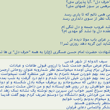
حرف دل" ،آیا پذیرای منی؟
رهمی بر سوز غمهای منی؟
ی همی نالم که تا یاری رسد
ک نظر از سوی دلداری رسد
د غروب جمعه و دل تنگی ام
قده دل وا نشد کو مهدی ام؟
ر عزای باب مولا دیده تر
اید این گریه دهد روزی ثمر!!
هادت حضرت امام حسن عسگری (ع)را به همه "حرف دل" ی ها ت
یف الدوله از شهر قدس
لام عرض میکنم خدمت شما با ارزوی قبولی طاعات و عبادات
والی برام پیش اومده میخواستم نظر شماروبه عنوان روحانی ارجمن
ن بعد بهم خوردن صیغه نامزدم به طور غیر منتظره گفت نمیخوامت 
ن بعد بهم خوردن خیلی ناراحت شدم و دلم درد گرفت یه شب بعده ن
ورد رو دعایی که سحروجادو رو برطرف میکنه بادل شکسته و او دوت
نو خواهرش رو در روی هم ایستاده ایم و من داخل مشت دستم نمک
فتم سراغ تعبیر خواب ابن سیرین دیم نوشته یک نشانه نمک زهد 
عد من فرداش رفتم دانشگاه برا دوستم تعریف کردم بهم گفت قدیما
و میخوام بدونم راجب خوابم
نتظر پاسختون هستم
شکر والتماس دعای فراوان