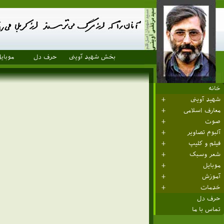
بخش شهید آوینی
حرف دل
موبای
خانه
شهید آوینی
معارف اسلامی
صوت
آلبوم تصاویر
فیلم و کلیپ
شعر وسبک
موبایل
آموزش
خدمات
حرف دل
تماس با ما