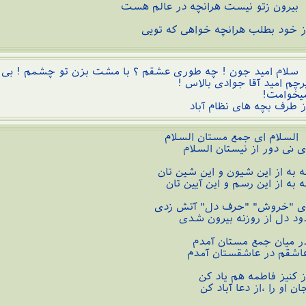
یرون زتو نیست هرانچه در عالم هست
ز خود بطلب هرانچه خواهی که تویی
لام امید جون ! چه طوری عشقم ؟ با مشت بزن تو چشمم ! بی ت
رچم امید آقا جوادی بالاس !
یخوامت!
ز طرف بچه های نظام آباد
لسلام ای جمع مستان السلام
ی نی دور از نیستان السلام
ه به از این شیون و این شین تان
ه به از این رسم و این آیین تان
ی "خروش" "حرف دل" آتش زدی
ود دل از روزنه بیرون شدی
ر میان جمع مستان آمدم
اشقم در عاشقستان آمدم
ز کنیز فاطمه هم یاد کن
ان او را ،از دعا آباد کن