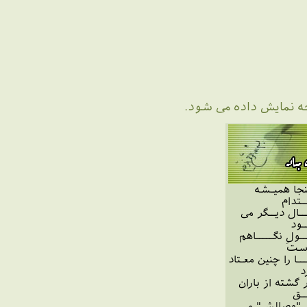
حه نمایش داده می شود.
نجا همیـشه
ـتدام
ـال دیــگر می
ـود
ــولِ نگـــــاهم
است
ـا را چنین معـتاد
د
ـر گشته از باران
ـق
 "وصالش" می