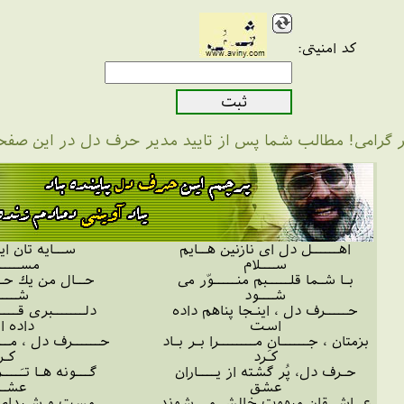
کد امنیتی:
ر گرامی! مطالب شما پس از تایید مدیر حرف دل در این صف
اهــــــل دل ای نازنین هــایم
ســایه تان ای
ســـلام
مســـــ
بـا شـما قلـــــبم منـــــوّر می
حــال من یك حــ
شـــود
شــــ
حـــــرف دل ، اینـجا پناهم داده
دلـــــــبری قــــ
است
داده 
بزمتان ، جــــــانِ مــــــــرا بـر بـاد
حــــــرف دل ، مــــ
كـرد
كـر
حـرف دل، پُر گشته از یــــاران
گـــونه هـا تـَـــ
عشق
عشــ
عــاشــقان مبهوت خالش می شوند
مست و شـیدای