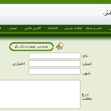
ل
شعر و سبک
اوقات شرعی
کتابخانه
گالری عکس
صوتی
ف
نام
:
ایمیل
:
اختیاری
شهر
:
درج
مطلب