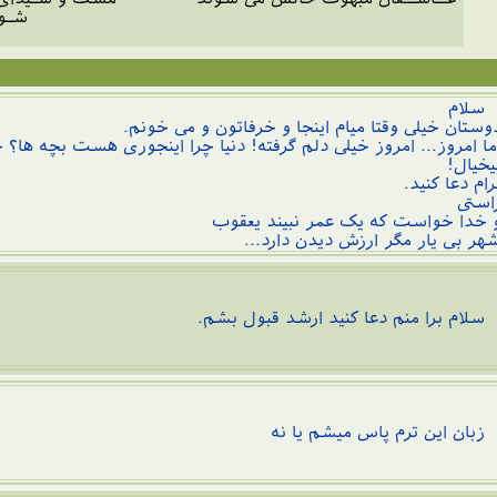
شـو
لام
وستان خیلی وقتا میام اینجا و خرفاتون و می خونم.
ما امروز... امروز خیلی دلم گرفته! دنیا چرا اینجوری هست بچه ها؟ چ
یخیال!
رام دعا کنید.
استی
 خدا خواست که یک عمر نبیند یعقوب
هر بی یار مگر ارزش دیدن دارد...
لام برا منم دعا کنید ارشد قبول بشم.
بان این ترم پاس میشم یا نه