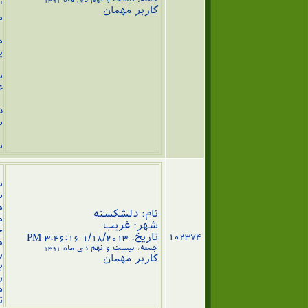
"
کاربر مهمان
م
م
ی
ش
ع
د
ش
ش
س
س
س
م
نام: دلشکسته
م
شهر: غریب
خ
102374
تاریخ: 1/18/2013 3:46:16 PM
م
جمعه، بیست و نهم دی ماه 1391
ر
کاربر مهمان
ب
ر
م
ت