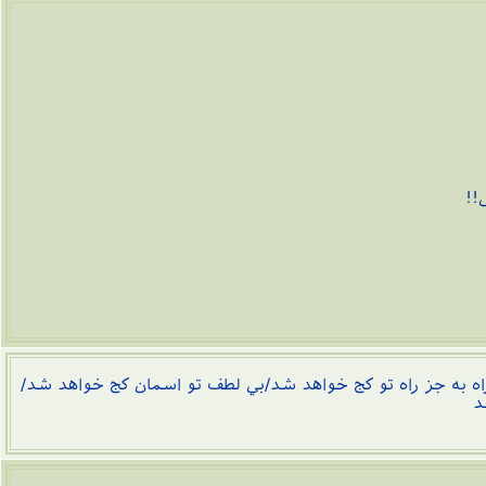
ه به جز راه تو كج خواهد شد/بي لطف تو اسمان كج خواهد شد/
د