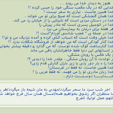
نوز به دیدار خدا می روند ...
دایی که در یک مکعب سنگی خود را حبس کرده !!
دا همین جاست ، نیازی به سفر نیست !
دا همان گنجشکی است که صبح برای تو می خواند ،
دا در دستان مردی است که نابینایی را از خیابان رد می کند،
دا در اتومبیل پسری است که مادر پیرش را
ر هفته برای درمان به بیمارستان می برد ،
دا در جمله ی " عجب شانسی آوردم"است !!
دا خیلی وقت است که اسباب کشی کرده و آمده نزدیک من و تو!!
دا کنار کودکی است که می خواهد از فروشگاه شکلات بدزد !!
دا کنارساعت کوک شده توست، که می گذارد 5 دقیقه بیشتر بخوابی!!
ز انسانهای این دنیا فقط خاطراتشان باقی می ماند
 یک عکس با روبان مشکی،
ز تولدت تا آن روبان مشکی ، چقدر خدا را دیدی ؟!
ا 7 بار دور زدی یا زیر باران کنارش قدم زدی؟
دا همین جاست، نه فقط در عربستان!
دا زبان مادری تو را می فهمد، نه فقط عربی را !
ــــدایـــــا دوسـتـــت دارم...
خر شب سرد ما سحر ميگردد/مهدي به مان شيعه باز ميگردد/هر را
ا منتظران اگر زشوق بخواهيم همه‌/امسال همان سال فرج خواهد ش
للهم عجل لوليك الفرج