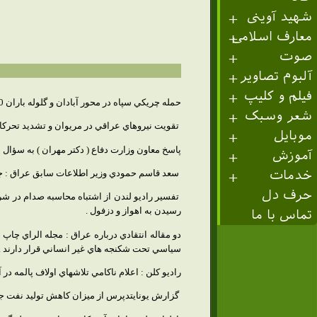
شهید آوینی
معارف اسلامی
صوت
آلبوم تصاویر
فیلم و کلیپ
حمله چريكي سپاه در محور آبادان و گلوله باران 20 نقطه شهر اهواز توسط دشمن و اعتراض نماينده اهواز به اوضاع جبهه اهواز در انتقاد تلويحي به فرمانده كل قوا ( بني صدر ) .
شعر وسبک
تقويت نيروهاي عراقي در مريوان و تشديد تحركات
موبایل
پاسخ معاون وزارت دفاع ( دكتر مهران ) به سؤال 
آموزش
سعد قاسم حمودي وزير اطلاعات سابق عراق : جنگ
خدمات
حرف دل
تفسير راديو لندن از اشتباه محاسبه صدام در شر
رسيدن به اهواز و دزفول .
تماس با ما
سياسي تحت شكنجه هاي غير انساني قرار دارند .
راديو كلن : اعلام ناكامي تلاشهاي اولاف پالمه در
گزارش يونايتدپرس از ميزان كاهش توليد نفت جهان