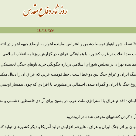
10/10/59
 ضد انقلاب در غرب كشور ، با هماهنگي عراق ، در گزارش روزنامه انقلاب اسلامي .
نماينده تهران در مجلس شوراي اسلامي درباره چگونگي خريد ناوهاي جنگي لجستيكي و ن
 ايران و عراق جنگ بين دو خط است : خط قوميت عربي كه عراق آن را دنبال ميكند 
وع جنگ با ايران و گمراه شدن احتمالي در مشورت با افرادي كه چون تيمسار اويسي و 
 آزاد كردن كشتيهاي متوقف شده در اروندرود .
 بر اثر جنگ ايران و عراق ، عليرغم افزايش توليد آمريكا و ديگر كشورهاي توليد كنن