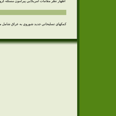
اظهار نظر مقامات آمريكايي پيرامون مسئله گروگانها
كمكهاي تسليحاتي جديد شوروي به عراق شامل موشكهاي زمين به زمين "اسكادبي" تانكهاي 7200 – ميگ