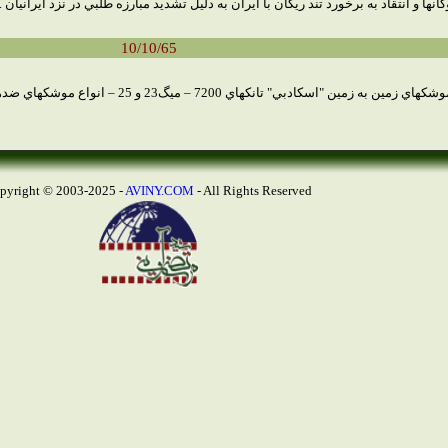
 و انتقاد به برخورد تند ريگان با ايران به دليل تشديد مبارزه طلبي در نزد ايرانيان .
10/10/65
23 و 25 – انواع موشكهاي ضدهوايي همراه با تكنسينهاي روسي و 72 توپولف سوخت رسان.
AVINY.COM
- All Rights Reserved
Copyright © 2003-2025 -