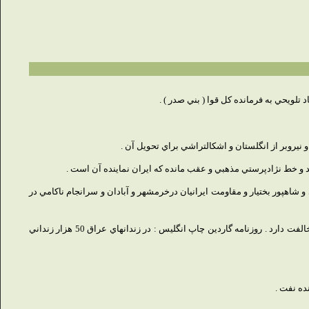
يروبر از انگلستان و اشكالتراشي براي تحويل آن .
و خط نژادپرستي مذهبي و عقب مانده كه ايران نماينده آن است .
شاهپور بختيار و مقاومت ايرانيان درخرمشهر و آبادان و سرانجام ناكامي در
دو مقاله انتقادي درباره عراق : مجله الراي چاپ لبنان : اقدام عراق با استراتژي ملت عرب در بسيج براي آزادي فلسطين دشمني و مخالفت دارد . روزنامه گاردين چاپ انگليس : در زندانهاي عراق 50 هزار زنداني
ده نفت .