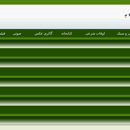
 و سبک
اوقات شرعی
کتابخانه
گالری عکس
صوتی
فیلم