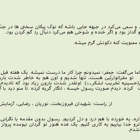
ود و سعی می‌کرد در جبهه جایی باشه که نوک پیکان سختی ها در 
از بود و اگر خنده و شوخی هم می‌کرد دنبال رد گم کردن بود.
 معنویت کنه دکونش گرم میشه.
، اما می‌گفت: جعفر؛ نمیدونم چرا کار ما درست نمیشه. یک هفته ق
حضور بچه های تخریب لشکر 10 تو مقرالوارثین هست، تنها شدیم و اون هم به خا
می‌رفتم به سمت حسینیه الوارثین(حسینیه تخریب لشکر10). اونق
رده. دیدم صورت رسول خیسه ، انگار گریه کرده .تا منو دید با 
از راست: شهیدان فیروزبخت، نوریان ، رضایی، آزمایش، 
، یه خورده با هم درد و دل کردیم. رسول بدون مقدمه با نگرانی 
ترو خدا بیاییم یه کاری کنیم. یک عده هنوز تو گردان نیومده پروا
شدم.