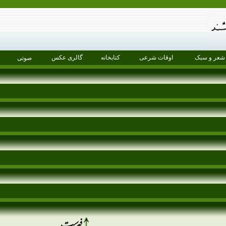
شعر و سبک
اوقات شرعی
کتابخانه
گالری عکس
صوتی