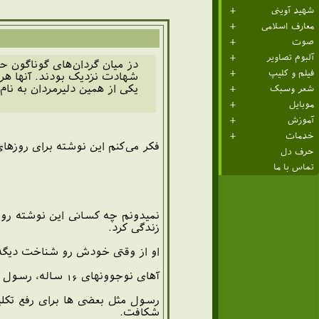
شهید آوینی
معارف اسلامی
صوت
آلبوم تصاویر
دز میان گردان‌های گوناگون ح
فیلم و کلیپ
شهادت نزدیک بودند. آنها هر 
یکی از همین دلیرمردان به ن
شعر وسبک
موبایل
آموزش
خدمات
فکر می‌کنم این نوشته برای روز
حرف دل
تماس با ما
زندگی کرد.
او از وقتی خودش رو شناخت دیگه
آهای نوجوونهای 16 ساله، رسول هم سن شما بود رفت جبهه و تو جبهه مونده‌گار شد.
رسول مثل بعضی ها برای رفع تکلی
شکافت.