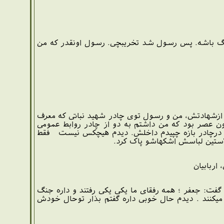
جنگ باشه. پس رسول شد تخریبچی. رسول اونقدر که من
بل ازشهادتش، من و رسول توی چادر شهید نباتی که معرف
طر شدت بارون عصر بود که من داشتم به دو از چادر روابط عمومی
در شدت بارون زیاد بود که تادیدم درچادر بازه چپیدم داخلش. دیدم هیچکس نیست فقط
آستین لباسش اشکهاشو پاک کرد.
اربابیان
گفت: جعفر ؛ همه رفقای ما یکی یکی رفتند و داره جنگ
ز میکنند . دیدم حال خوبی داره گفتم بذار توحال خودش