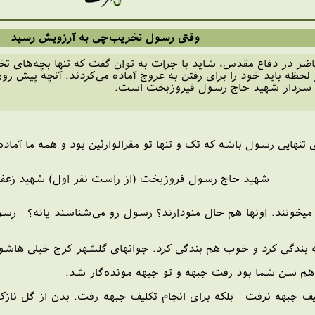
وقتی رسول تخریب‌چی به آرزویش رسید
اضر در دفاع مقدس، شاید با جرات به توان گفت که تنها بچه‌های تخ
لحظه باید خود را برای رفتن به عروج آماده می‌کردند. آنچه پیش ر
ام سردار شهید حاج رسول فیروزبخت است.
های تنهایی رسول باشه که تک و تنها تو مقرالوارثین بود و همه
شهید حاج رسول فروزبخت (از راست نفر اول) شهید زعف
 بندگی کرد و خوب هم بندگی کرد. جوانهای گلشهر کرج خیلی هاشو
ف جبهه نرفت بلکه برای انجام تکلیف جبهه رفت. بدن از گل نازک‌