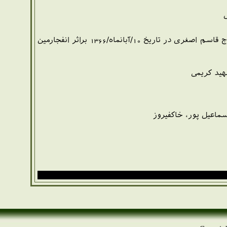
شهید حاج رسول فیروز بخت در پاک سازی میادین مین منطقه سردشت به همراه همرزم شهیدش حاج قاسم اصغری در تاریخ 10/آبانماه/1366 براثر انفجارمین
ید کریمی
سماعیل پور، خاکفیروز