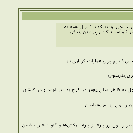
ریب‌چی بودند که بیشتر از همه به
وی شماست نکاتی پیرامون زندگی
 ما آماده می‌شدیم برای عملیات کربلای دو.
ری(نفرسوم)
نمیدونم چه کسانی این نوشته رو میخونند. اونها هم حال منودارند؟ رسول رو می‌شناسند یانه؟ رسول به ظاهر سال 1345 در کرج به دنیا اومد و در گلشهر
ن رسول رو نمی‌شناسن .
تر رسول رو بارها و بارها ترکش‌ها و گلوله های دشمن