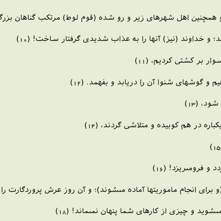
و همچنين اهل شهرهاى زير و رو شده (قوم لوط) مرتكب گناهان بزرگ 
؛ و خداوند (نيز) آنها را به عذاب شديدى گرفتار ساخت! (10)
ار بر كشتى كرديم، (11)
 و گوشهاى شنوا آن را دريابد و بفهمد. (12)
د، (13)
باره در هم كوبيده و متلاشى گردند، (14)
 فرومى‏ريزد! (16)
 براى انجام ماموريتها آماده مى‏شوند)؛ و آن روز عرش پروردگارت را ه
ويد و چيزى از كارهاى شما پنهان نمى‏ماند! (18)