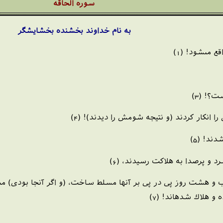
سوره الحاقه
به نام خداوند بخشنده بخشايشگر
 مى‏شود! (1)
؟! (3)
 انكار كردند (و نتيجه شومش را ديدند)! (4)
ند! (5)
رد و پرصدا به هلاكت رسيدند، (6)
شب و هشت روز پى در پى بر آنها مسلط ساخت، (و اگر آنجا بودى) مى
 و هلاك شده‏اند! (7)