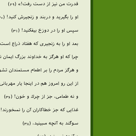
قدرت من نيز از دست رفت!» (29)
او را بگيريد و دربند و زنجيرش كنيد! (30)
سپس او را در دوزخ بيفكنيد! (31)
بعد او را به زنجيرى كه هفتاد ذراع است ببن
چرا كه او هرگز به خداوند بزرگ ايمان نمى‏آ
و هرگز مردم را بر اطعام مستمندان تشويق 
از اين رو امروز هم در اينجا يار مهربانى ند
و نه طعامى، جز از چرك و خون! (36)
غذايى كه جز خطاكاران آن را نمى‏خورند! (37
سوگند به آنچه مى‏بينيد، (38)