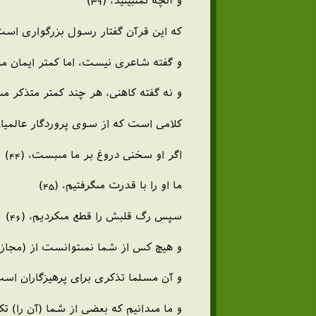
و آنچه نمى‏بينيد، (39)
كه اين قرآن گفتار رسول بزرگوارى است، (
و گفته شاعرى نيست، اما كمتر ايمان مى‏آور
و نه گفته كاهنى، هر چند كمتر متذكر مى‏شو
كلامى است كه از سوى پروردگار عالميان
اگر او سخنى دروغ بر ما مى‏بست، (44)
ما او را با قدرت مى‏گرفتيم، (45)
سپس رگ قلبش را قطع مى‏كرديم، (46)
و هيچ كس از شما نمى‏توانست از (مجازات)
و آن مسلما تذكرى براى پرهيزگاران است! 
و ما مى‏دانيم كه بعضى از شما (آن را) تكذي