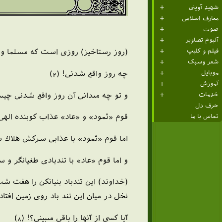
شهید آوینی
معارف اسلامی
صوت
آلبوم تصاویر
فیلم و کلیپ
(روز رستاخيز) روزى است كه مسلما واقع
شعر وسبک
چه روز واقع شدنى! (2)
موبایل
آموزش
و تو چه مى‏دانى آن روز واقع شدنى چيست
خدمات
حرف دل
قوم «ثمود» و «عاد» عذاب كوبنده الهى را
تماس با ما
اما قوم «ثمود» با عذابى سركش هلاك شد
و اما قوم «عاد» با تندبادى طغيانگر و س
(خداوند) اين تندباد بنيان‏كن را هفت 
نخل در ميان اين تند باد روى زمين افتاده
آيا كسى از آنها را باقى مى‏بينى؟! (8)