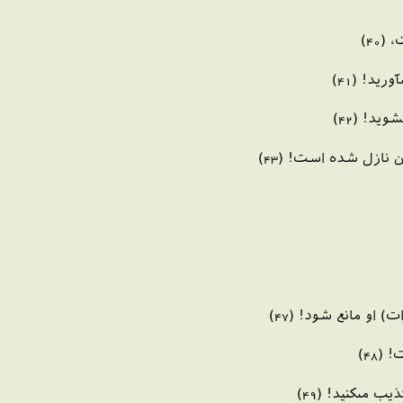
40)
يد! (41)
يد! (42)
 نازل شده است! (43)
 او مانع شود! (47)
(48)
ب مى‏كنيد! (49)