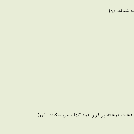
شدند، (9)
شت فرشته بر فراز همه آنها حمل مى‏كنند! (17)