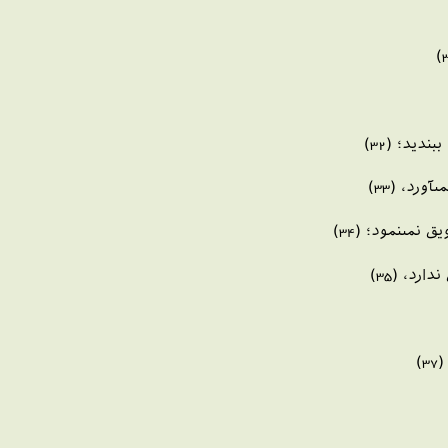
ديد؛ (32)
ورد، (33)
نمى‏نمود؛ (34)
ارد، (35)
)