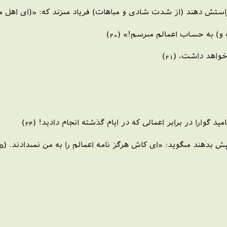
ش دهند (از شدت شادى و مباهات) فرياد مى‏زند كه: «(اى اهل محشر!)
) به حساب اعمالم مى‏رسم!» (20)
واهد داشت، (21)
يد گوارا در برابر اعمالى كه در ايام گذشته انجام داديد! (24)
دهند مى‏گويد: «اى كاش هرگز نامه اعمالم را به من نمى‏دادند. (25)