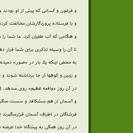
و فرعون و كسانى كه پيش از او بودند 
و با فرستاده پروردگارشان مخالفت كردند
و هنگامى كه آب طغيان كرد، ما شما را سو
تا آن را وسيله تذكرى براى شما قرار دهيم
به محض اينكه يك بار در «صور» دميده شو
و زمين و كوه‏ها از جا برداشته شوند و يك
در آن روز «واقعه عظيم‏» روى مى‏دهد، (15)
و آسمان از هم مى‏شكافد و سست مى‏گردد و
فرشتگان در اطراف آسمان قرارمى‏گيرند (و
در آن روز همگى به پيشگاه خدا عرضه مى‏ش