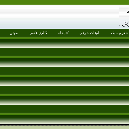
شعر و سبک
اوقات شرعی
کتابخانه
گالری عکس
صوتی