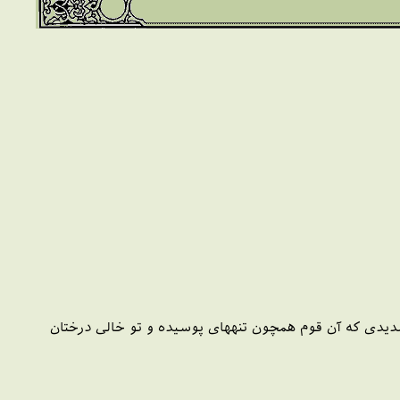
‏ديدى كه آن قوم همچون تنه‏هاى پوسيده و تو خالى درختان