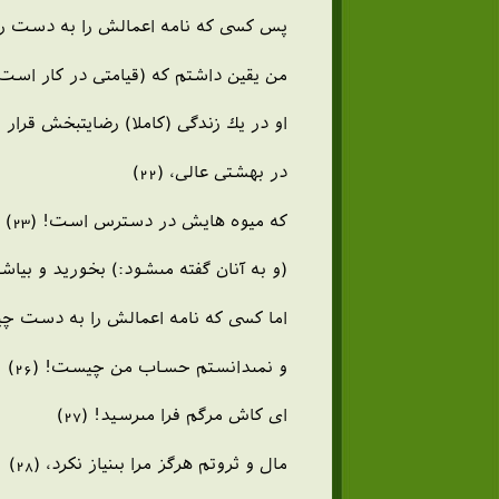
پس كسى كه نامه اعمالش را به دست راست
من يقين داشتم كه (قيامتى در كار است و
او در يك زندگى (كاملا) رضايتبخش قرار خ
در بهشتى عالى، (22)
كه ميوه هايش در دسترس است! (23)
(و به آنان گفته مى‏شود:) بخوريد و بياشام
اما كسى كه نامه اعمالش را به دست چپش ب
و نمى‏دانستم حساب من چيست! (26)
اى كاش مرگم فرا مى‏رسيد! (27)
مال و ثروتم هرگز مرا بى‏نياز نكرد، (28)