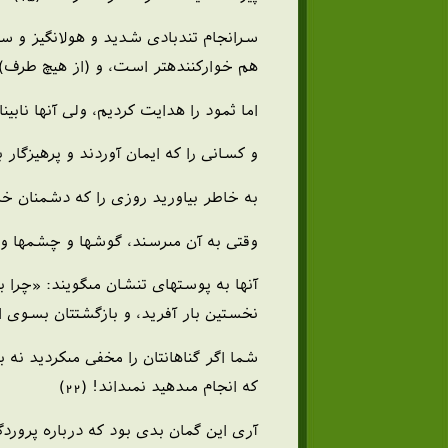
سرانجام تندبادى شديد و هول‏انگيز و سر
هم خواركننده‏تر است، و (از هيچ طرف) يا
اما ثمود را هدايت كرديم، ولى آنها نابي
و كسانى را كه ايمان آوردند و پرهيزگار ب
به خاطر بياوريد روزى را كه دشمنان خدا
وقتى به آن مى‏رسند، گوشها و چشمها و پو
آنها به پوستهاى تنشان مى‏گويند: «چرا 
نخستين بار آفريد، و بازگشتتان بسوى او
شما اگر گناهانتان را مخفى مى‏كرديد نه
كه انجام مى‏دهيد نمى‏داند! (22)
آرى اين گمان بدى بود كه درباره پروردگ