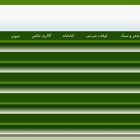
شعر و سبک
اوقات شرعی
کتابخانه
گالری عکس
صوتی