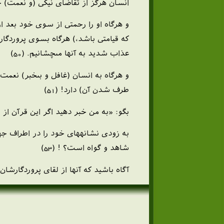
انسان هرگز از تقاضاى نيكى (و نعمت) خس
و هرگاه او را رحمتى از سوى خود بعد ا
كه قيامتى باشد،) هرگاه بسوى پروردگارم 
عذاب شديد به آنها مى‏چشانيم. (50)
و هرگاه به انسان (غافل و بى‏خبر) نعمت
طرف شدن آن) دارد! (51)
بگو: «به من خبر دهيد اگر اين قرآن از
به زودى نشانه‏هاى خود را در اطراف جه
شاهد و گواه است؟ ! (53)
آگاه باشيد كه آنها از لقاى پروردگارشان 