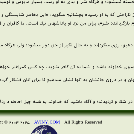
ته نمى‏شود؛ و هرگاه شر و بدى به او رسد، بسيار مايوس و نوميد مى‏گ
ز ناراحتى كه به او رسيده بچشانيم مى‏گويد: «اين بخاطر شايستگى و 
بازگردانده شوم، براى من نزد او پاداشهاى نيك است. ما كافران را از 
 دهيم، روى مى‏گرداند و به حال تكبر از حق دور مى‏شود؛ ولى هرگاه م
 سوى خداوند باشد و شما به آن كافر شويد، چه كسى گمراهتر خواهد ب
ان و در درون جانشان به آنها نشان مى‏دهيم تا براى آنان آشكار گر
در شك و ترديدند؛ و آگاه باشيد كه خداوند به همه چيز احاطه دارد! (54
AVINY.COM
- All Rights Reserved
Copyright © 2003-2025 -