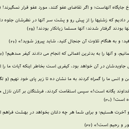
 جايگاه آنهاست؛ و اگر تقاضاى عفو كنند، مورد عفو قرار نمى‏گيرند! (24)
ار داديم كه زشتيها را از پيش رو و پشت سر آنها در نظرشان جلوه د
 بودند گرفتار شدند؛ آنها مسلما زيانكار بودند! (25)
د؛ و به هنگام تلاوت آن جنجال كنيد، شايد پيروز شويد!» (26)
، و آنها را به بدترين اعمالى كه انجام مى دادند كيفر مى‏دهيم! (27)
يدشان در آن خواهد بود، كيفرى است بخاطر اينكه آيات ما را انكار م
جن و انس ما را گمراه كردند به ما نشان ده تا زير پاى خود نهيم (و لگ
 خداوند يگانه است!» سپس استقامت كردند، فرشتگان بر آنان نازل م
است! (30)
ا و آخرت هستيم؛ و براى شما هر چه دلتان بخواهد در بهشت فراهم اس
ر و رحيم است!» (32)