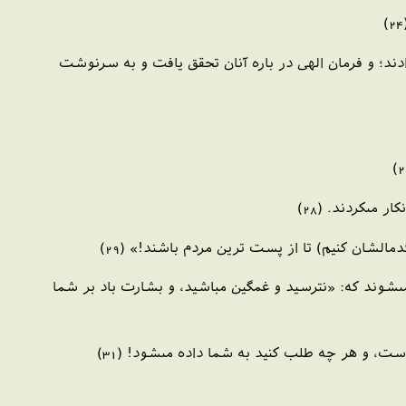
ادند؛ و فرمان الهى در باره آنان تحقق يافت و به سرنوشت
ى‏كردند. (28)
دمالشان كنيم) تا از پست ترين مردم باشند!» (29)
ى‏شوند كه: «نترسيد و غمگين مباشيد، و بشارت باد بر شما
ت، و هر چه طلب كنيد به شما داده مى‏شود! (31)