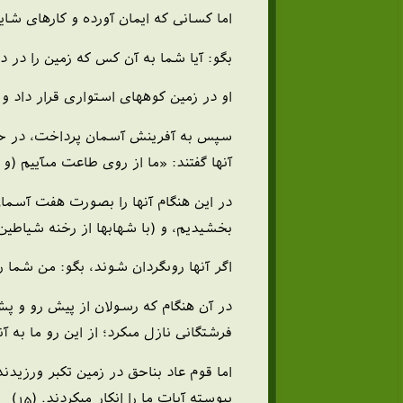
اما كسانى كه ايمان آورده و كارهاى شايست
بگو: آيا شما به آن كس كه زمين را در دو
او در زمين كوه‏هاى استوارى قرار داد و ب
سپس به آفرينش آسمان پرداخت، در حالى 
آنها گفتند: «ما از روى طاعت مى‏آييم (و ش
در اين هنگام آنها را بصورت هفت آسمان 
بخشيديم، و (با شهابها از رخنه شياطين) 
اگر آنها روى‏گردان شوند، بگو: من شما را 
در آن هنگام كه رسولان از پيش رو و پش
فرشتگانى نازل مى‏كرد؛ از اين رو ما به آ
اما قوم عاد بناحق در زمين تكبر ورزيدند
پيوسته آيات ما را انكار مى‏كردند. (15)