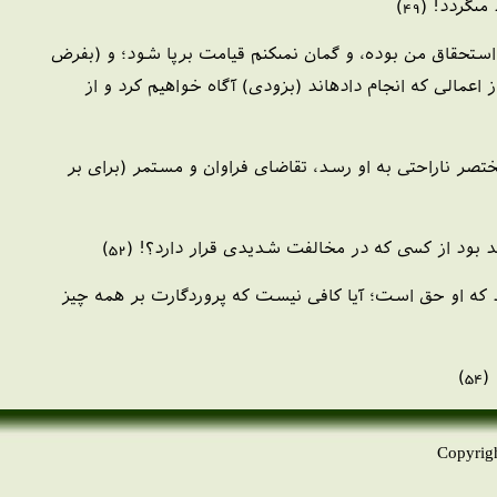
ردد! (49)
استحقاق من بوده، و گمان نمى‏كنم قيامت برپا شود؛ و (بفرض
اعمالى كه انجام داده‏اند (بزودى) آگاه خواهيم كرد و از
ختصر ناراحتى به او رسد، تقاضاى فراوان و مستمر (براى بر
ود از كسى كه در مخالفت شديدى قرار دارد؟! (52)
دد كه او حق است؛ آيا كافى نيست كه پروردگارت بر همه چيز
)