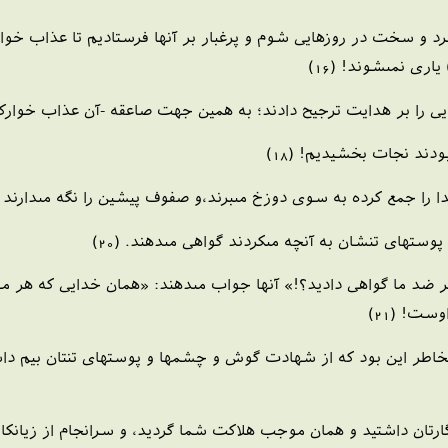
د و سخت در روزهايى شوم و پرغبار بر آنها فرستاديم تا عذاب خوارك
رى نمى‏شوند! (16)
نايى را بر هدايت ترجيح دادند؛ به همين جهت صاعقه -آن عذاب خواركننده
ودند نجات بخشيديم! (18)
 را جمع كرده به سوى دوزخ مى‏برند،و صفوف پيشين را نگه مى‏دارند (تا
ستهاى تنشان به آنچه مى‏كردند گواهى مى‏دهند. (20)
بر ضد ما گواهى داديد؟!» آنها جواب مى‏دهند: «همان خدايى كه هر موج
ست! (21)
 بخاطر اين بود كه از شهادت گوش و چشمها و پوستهاى تنتان بيم داشت
ارتان داشتيد و همان موجب هلاكت شما گرديد، و سرانجام از زيانكاران