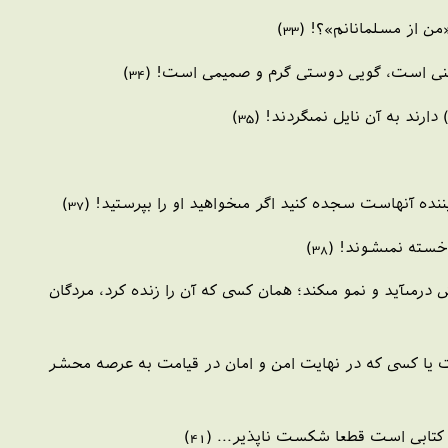
ز مسلمانانم‏»؟! (33)
نى است، گويى دوستى گرم و صميمى است! (34)
ند به آن نايل نمى‏گردند! (35)
 آنهاست سجده كنيد اگر مى‏خواهيد او را بپرستيد! (37)
ته نمى‏شوند! (38)
 درمى‏آيد و نمو مى‏كند؛ همان كسى كه آن را زنده كرد، مردگان
ست يا كسى كه در نهايت امن و امان در قيامت به عرصه محشر
تابى است قطعا شكست ناپذير... (41)