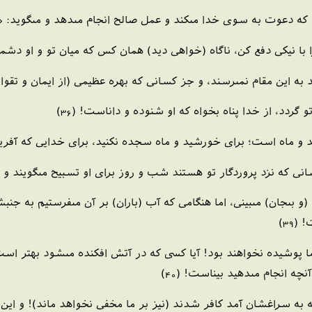
عوت به سوى خدا مى‏كند و عمل صالح انجام مى‏دهد و مى‏گويد: «من ا
با نيكى دفع كن، ناگاه (خواهى ديد) همان كس كه ميان تو و او دشم
ه اين مقام نمى‏رسند، و جز كسانى كه بهره عظيمى (از ايمان و تقوا) دار
ردد، از خدا پناه بخواه كه او شنوده و داناست! (36)
و ماه است؛ براى خورشيد و ماه سجده نكنيد، براى خدايى كه آفريننده
سانى كه نزد پروردگار تو هستند شب و روز براى او تسبيح مى‏گويند و خس
 بى‏جان) مى‏بينى، اما هنگامى كه آب (باران) بر آن مى‏فرستيم به جنبش
(39)
 ما پوشيده نخواهند بود! آيا كسى كه در آتش افكنده مى‏شود بهتر ا
نچه انجام مى‏دهيد بيناست! (40)
 به سراغشان آمد كافر شدند (نيز بر ما مخفى نخواهد ماند)! و اين ك