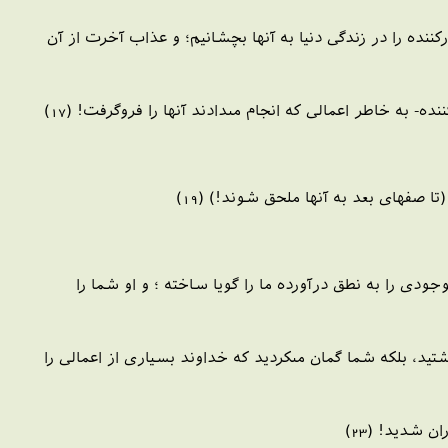
ننده را در زندگى دنيا به آنها بچشانيم؛ و عذاب آخرت از آن
- به خاطر اعمالى كه انجام مى‏دادند آنها را فروگرفت! (17)
 صفهاى بعد به آنها ملحق شوند!) (19)
ودى را به نطق درآورده ما را گويا ساخته ؛ و او شما را
يد، بلكه شما گمان مى‏كرديد كه خداوند بسيارى از اعمالى را
 شديد! (23)