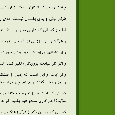
چه كسى خوش گفتارتر است از آن كس كه د
هرگز نيكى و بدى يكسان نيست؛ بدى را 
اما جز كسانى كه داراى صبر و استقامتند ب
و هرگاه وسوسه‏هايى از شيطان متوجه تو گ
و از نشانه‏هاى او، شب و روز و خورشيد 
و اگر (از عبادت پروردگار) تكبر كنند، ك
و از آيات او اين است كه زمين را خشك (و
را نيز زنده مى‏كند؛ او بر هر چيز تواناست! 
كسانى كه آيات ما را تحريف مى‏كنند بر
مى‏آيد؟! هر كارى مى‏خواهيد بكنيد، او به آ
كسانى كه به اين ذكر ( قرآن) هنگامى كه