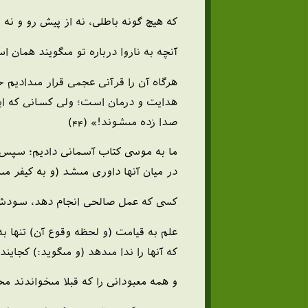
كه هيچ گونه باطلى، نه از پيش رو و نه
آنچه به ناروا درباره تو مى‏گويند همان 
هرگاه آن را قرآنى عجمى قرار مى‏داديم 
هدايت و درمان است؛ ولى كسانى كه ايما
صدا زده مى‏شوند!» (44)
ما به موسى كتاب آسمانى داديم؛ سپس در
در ميان آنها داورى مى‏شد (و به كيفر مى‏ر
كسى كه عمل صالحى انجام دهد، سودش بر
علم به قيامت (و لحظه وقوع آن) تنها به 
كه آنها را ندا مى‏دهد (و مى‏گويد:) كجاي
و همه معبودانى را كه قبلا مى‏خواندند محو