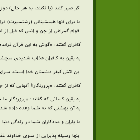
اگر صبر كنند (يا نكنند، به هر حال) دوزخ
ما براى آنها همنشينانى (زشت‏سيرت) قر
اقوام گمراهى از جن و انس كه قبل از آنها
كافران گفتند: «گوش به اين قرآن فراندهي
به يقين به كافران عذاب شديدى مى‏چشمانيم
اين آتش كيفر دشمنان خدا است، سراى جاو
كافران گفتند: «پروردگارا! آنهايى كه از 
به يقين كسانى كه گفتند: «پروردگار ما
به آن بهشتى كه به شما وعده داده شده 
ما ياران و مددكاران شما در زندگى دني
اينها وسيله پذيرايى از سوى خداوند غفو