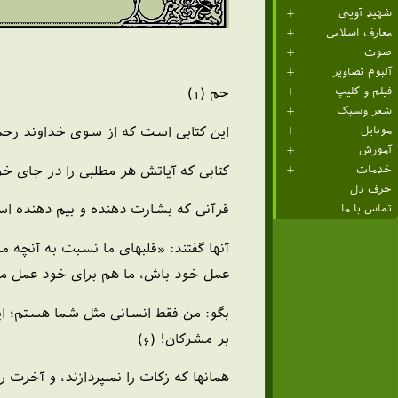
شهید آوینی
معارف اسلامی
صوت
آلبوم تصاویر
فیلم و کلیپ
حم (1)
شعر وسبک
اين كتابى است كه از سوى خداوند رحما
موبایل
آموزش
كتابى كه آياتش هر مطلبى را در جاى خود
خدمات
حرف دل
قرآنى كه بشارت دهنده و بيم دهنده است
تماس با ما
آنها گفتند: «قلبهاى ما نسبت به آنچه 
عمل خود باش، ما هم براى خود عمل مى‏كن
بگو: من فقط انسانى مثل شما هستم؛ اي
بر مشركان! (6)
همانها كه زكات را نمى‏پردازند، و آخرت را م