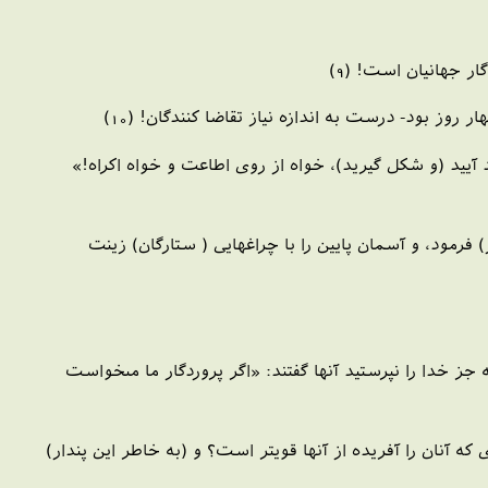
ار جهانيان است! (9)
 روز بود- درست به اندازه نياز تقاضا كنندگان! (10)
آييد (و شكل گيريد)، خواه از روى اطاعت و خواه اكراه!»
فرمود، و آسمان پايين را با چراغهايى ( ستارگان) زينت
 خدا را نپرستيد آنها گفتند: «اگر پروردگار ما مى‏خواست
كه آنان را آفريده از آنها قويتر است؟ و (به خاطر اين پندار)