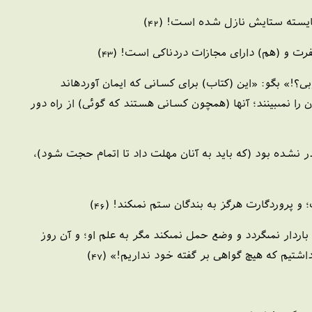
ايسته ستايش نازل شده است! (42)
غفرت و (هم) داراى مجازات دردناكى است! (43)
؟!» بگو: «اين (كتاب) براى كسانى كه ايمان آورده‏اند
ا نمى‏بينند؛ آنها (همچون كسانى هستند كه گوئى) از راه دور
ر نشده بود (كه بايد به آنان مهلت داد تا اتمام حجت شود)،
ردگارت هرگز به بندگان ستم نمى‏كند! (46)
اردار نمى‏گردد و وضع حمل نمى‏كند مگر به علم او؛ و آن روز
داشتيم كه هيچ گواهى بر گفته خود نداريم!» (47)