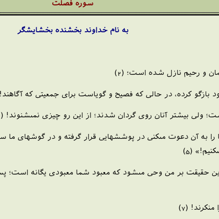
سوره فصلت
به نام خداوند بخشنده بخشايشگر
ن و رحيم نازل شده است؛ (2)
 بازگو كرده، در حالى كه فصيح و گوياست براى جمعيتى كه آگاهند! (3
؛ ولى بيشتر آنان روى گردان شدند؛ از اين رو چيزى نمى‏شنوند! (4)
ما را به آن دعوت مى‏كنى در پوششهايى قرار گرفته و در گوشهاى ما س
يم!» (5)
ن حقيقت بر من وحى مى‏شود كه معبود شما معبودى يگانه است؛ پس 
نكرند! (7)