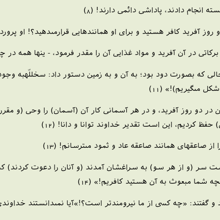
ه انجام دادند، پاداشى دائمى دارند! (8)
 روز آفريد كافر هستيد و براى او همانندهايى قرارمى‏دهيد؟! او پروردگ
ركاتى در آن آفريد و مواد غذايى آن را مقدر فرمود، - ينها همه در چهار
كه بصورت دود بود؛ به آن و به زمين دستور داد: س‏خ‏للّهبه وجود 
كل مى‏گيريم)!» (11)
در دو روز آفريد، و در هر آسمانى كار آن (آسمان) را وحى (و مقرر) 
حفظ كرديم، اين است تقدير خداوند توانا و دانا! (12)
از صاعقه‏اى همانند صاعقه عاد و ثمود مى‏ترسانم! (13)
ت سر (و از هر سو) به سراغشان آمدند (و آنان را دعوت كردند) كه جز
نچه شما مبعوث به آن هستيد كافريم!» (14)
 و گفتند: «چه كسى از ما نيرومندتر است؟!»آيا نمى‏دانستند خداوندى 