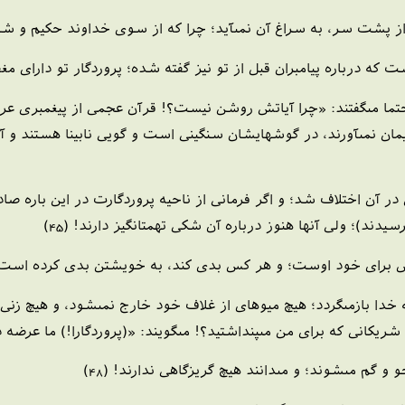
 از پشت سر، به سراغ آن نمى‏آيد؛ چرا كه از سوى خداوند حكيم و ش
است كه درباره پيامبران قبل از تو نيز گفته شده؛ پروردگار تو داراى م
حتما مى‏گفتند: «چرا آياتش روشن نيست؟! قرآن عجمى از پيغمبرى عربى
ن نمى‏آورند، در گوشهايشان سنگينى است و گويى نابينا هستند و آن ر
 آن اختلاف شد؛ و اگر فرمانى از ناحيه پروردگارت در اين باره صاد
سيدند)؛ ولى آنها هنوز درباره آن شكى تهمت‏انگيز دارند! (45)
اى خود اوست؛ و هر كس بدى كند، به خويشتن بدى كرده است؛ و پرو
خدا بازمى‏گردد؛ هيچ ميوه‏اى از غلاف خود خارج نمى‏شود، و هيچ زنى ب
ند شريكانى كه براى من مى‏پنداشتيد؟! مى‏گويند: «(پروردگارا!) ما عرضه 
 و گم مى‏شوند؛ و مى‏دانند هيچ گريزگاهى ندارند! (48)