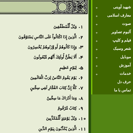
شهید آوینی
معارف اسلامی
صوت
وَيْلٌ لِّلْمُطَفِّفِينَ
آلبوم تصاویر
الَّذِينَ إِذَا اكْتَالُواْ عَلَى النَّاسِ يَسْتَوْفُونَ
فیلم و کلیپ
وَإِذَا كَالُوهُمْ أَو وَّزَنُوهُمْ يُخْسِرُونَ
شعر وسبک
موبایل
أَلَا يَظُنُّ أُولَئِكَ أَنَّهُم مَّبْعُوثُونَ
آموزش
لِيَوْمٍ عَظِيمٍ
خدمات
يَوْمَ يَقُومُ النَّاسُ لِرَبِّ الْعَالَمِينَ
حرف دل
كَلَّا إِنَّ كِتَابَ الفُجَّارِ لَفِي سِجِّينٍ
تماس با ما
وَمَا أَدْرَاكَ مَا سِجِّينٌ
كِتَابٌ مَّرْقُومٌ
وَيْلٌ يَوْمَئِذٍ لِّلْمُكَذِّبِينَ
الَّذِينَ يُكَذِّبُونَ بِيَوْمِ الدِّينِ