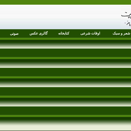
شعر و سبک
اوقات شرعی
کتابخانه
گالری عکس
صوتی