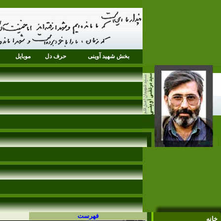
بخش شهید آوینی
حرف دل
موبایل
فهرست
خانه