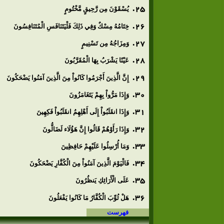
يُسْقَوْنَ مِن رَّحِيقٍ مَّخْتُومٍ
خِتَامُهُ مِسْكٌ وَفِي ذَلِكَ فَلْيَتَنَافَسِ الْمُتَنَافِسُونَ
وَمِزَاجُهُ مِن تَسْنِيمٍ
عَيْنًا يَشْرَبُ بِهَا الْمُقَرَّبُونَ
إِنَّ الَّذِينَ أَجْرَمُوا كَانُواْ مِنَ الَّذِينَ آمَنُوا يَضْحَكُونَ
وَإِذَا مَرُّواْ بِهِمْ يَتَغَامَزُونَ
وَإِذَا انقَلَبُواْ إِلَى أَهْلِهِمُ انقَلَبُواْ فَكِهِينَ
وَإِذَا رَأَوْهُمْ قَالُوا إِنَّ هَؤُلَاء لَضَالُّونَ
وَمَا أُرْسِلُوا عَلَيْهِمْ حَافِظِينَ
فَالْيَوْمَ الَّذِينَ آمَنُواْ مِنَ الْكُفَّارِ يَضْحَكُونَ
عَلَى الْأَرَائِكِ يَنظُرُونَ
هَلْ ثُوِّبَ الْكُفَّارُ مَا كَانُوا يَفْعَلُونَ
فهرست