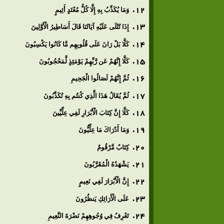
وَمَا يُكَذِّبُ بِهِ إِلَّا كُلُّ مُعْتَدٍ أَثِيمٍ
إِذَا تُتْلَى عَلَيْهِ آيَاتُنَا قَالَ أَسَاطِيرُ الْأَوَّلِينَ
كَلَّا بَلْ رَانَ عَلَى قُلُوبِهِم مَّا كَانُوا يَكْسِبُونَ
كَلَّا إِنَّهُمْ عَن رَّبِّهِمْ يَوْمَئِذٍ لَّمَحْجُوبُونَ
ثُمَّ إِنَّهُمْ لَصَالُوا الْجَحِيمِ
ثُمَّ يُقَالُ هَذَا الَّذِي كُنتُم بِهِ تُكَذِّبُونَ
كَلَّا إِنَّ كِتَابَ الْأَبْرَارِ لَفِي عِلِّيِّينَ
وَمَا أَدْرَاكَ مَا عِلِّيُّونَ
كِتَابٌ مَّرْقُومٌ
يَشْهَدُهُ الْمُقَرَّبُونَ
إِنَّ الْأَبْرَارَ لَفِي نَعِيمٍ
عَلَى الْأَرَائِكِ يَنظُرُونَ
تَعْرِفُ فِي وُجُوهِهِمْ نَضْرَةَ النَّعِيمِ