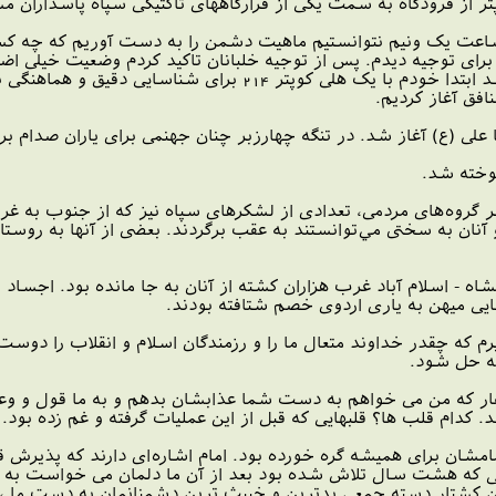
تر از فرودگاه به سمت یکی از قرارگاههای تاکتیکی سپاه پاسداران 
یا برای توجیه دیدم. پس از توجیه خلبانان تاکید کردم وضعیت خیلی ا
آماده باشند. یک تیم آتش آماده شد ابتدا خودم با یک هلی 
افق آغاز کردیم.
 علی (ع) آغاز شد. در تنگه چهارزبر چنان جهنمی برای یاران صدام بر
وخته شد.
بر گروه‌های مردمی، تعدادی از لشکرهای سپاه نیز که از جنوب به غر
 آنان به سختی مي‌توانستند به عقب برگردند. بعضی از آنها به روست
اه - اسلام آباد غرب هزاران کشته از آنان به جا مانده بود. اجساد 
هایی میهن به یاری اردوی خصم شتافته بودند.
یرم که چقدر خداوند متعال ما را و رزمندگان اسلام و انقلاب را دوس
نه حل شود.
کفار که من می خواهم به دست شما عذابشان بدهم و به ما قول و وعده
 کدام قلب ها؟ قلبهایی که قبل از این عملیات گرفته و غم زده بود.
امشان برای همیشه گره خورده بود. امام اشاره‌ای دارند که پذیرش ق
لی که هشت سال تلاش شده بود بعد از آن ما دلمان می خواست به صو
این کشتار دسته جمعی بدترین و خبیث ترین دشمنانمان به دست ما ،