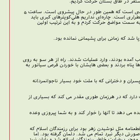
مستقر در طاق بستان حرکت کردیم.
نیمه شب چهارم تیر ماه بود و تا ساعت یک ونیم نتوانستیم ماهیت دشمن را به دست آوریم که چه کسی است که همین طور در حال پیشروی است. ساعت 5
ضطراری است. چاره‌ای نداریم هلي‌کوپترهای کبری باید
کوپتر 214 برای شناسایی دقیق و هماهنگی به سمت مواضع حرکت کردم و به این ترتیب اولین
پا شد که زمانی برای پشیمانی نمانده بود.
ب آمده بودند، وارد عملیات شدند. راه از هر سو به روی
اها پناه بردند و بعضی هایشان با خوردن قرص سیانور به
پسران و دخترانی که با ملت خود بسیار ناجوانمردانه
ت دارد که در هرزمان طوری مقدر می کند که بسیاری از
 می دهد تا آنها را خوار کند و به شما پیروزی وعده
طعنامه مثل نوشیدن زهر بود برای رزمندگان اسلام که
رتی دیگر نبرد تمام می شد. دلمان گرفته بود. اما
 موجب رضایت خاطر رزمندگان اسلام شد و پایان نبرد