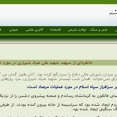
ل
شعر و سبک
اوقات شرعی
کتابخانه
گالری عکس
صوتی
ف
خاطره‌اي از سپهبد شهيد علي صياد شيرازي در مورد ع
 مردان شورای عالی دفاع را سردرگم کرده بود. آنان هنوز گمان می کرد
ش عراق نمي‌خواند. همان شب تیمسار شهید صیاد شیرازی، مرد روزها
ر سرافراز سپاه اسلام در مورد عملیات مرصاد است:
یمای فالکون به کرمانشاه رساندم و صحنه پیشروی دشمن را از نزد
م ایجاد شده بود که سراسیمه از خانه بیرون آمده بودند. از طرفی ج
یک سنگینی ایجاد شده بود.