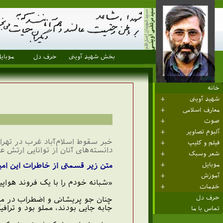
بخش شهید آوینی
حرف دل
موبای
خانه
شهید آوینی
معارف اسلامی
صوت
آلبوم تصاویر
خبر سقوط اسلام‌آباد غرب در تهران
فیلم و کلیپ
دانسته‌های آنان از توانایی ارت
شعر وسبک
موبایل
متن زیر قسمتی از خاطرات این امی
آموزش
«شبانه خودم را با یک فروند هواپ
خدمات
حرف دل
چنان جو پریشانی و اضطراب در مرد
جابه جایی بودند، مملو بود و تراف
تماس با ما