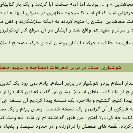
« مجاهدین » و ... بودند اما امام سخت ابا کردند و یک بار کتابها
حرفهای شما کدام است؟ مرحوم مطهری در معرفی اینها به ام
وقت مجاهدین ایشان را متهم کردند به اینکه سازشکارند و اهل مب
 موثر و مفید هم واقع شد و ایشان در آن موقع کار ایدئولوژیک
هوشیاری استاد در برابر انحرافات (مصاحبه با شهید حجت 
اسدار اسلام بودو هوشیار در برابر اسلام. یادم نمی رود یک کتا
ویج از یک کتاب باطل است) ایشان می گفت که این کتاب را از 
ه فتوکپی از آن گرفتم و یک نسخه خدمت ایشان بردم و یک نس
اب چه کردی؟ گفتم : من هنوز گذاشته ام ان شاء الله وقت کنم 
رده، نقطه های ضعفش را درآورده و در حدود سیصد و پنجاه مور