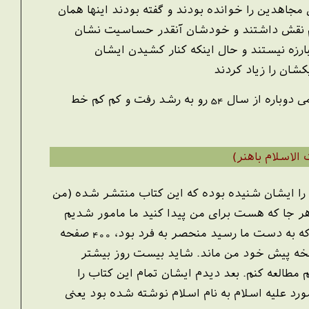
ی مجاهدین را خوانده بودند و گفته بودند اینها همان
ام نقش داشتند و خودشان آنقدر حساسیت نشان
ارزه نیستند و حال اینکه کنار کشیدن ایشان
شان را زیاد کردند
و اثرش این بود که در سه چهار سال بعد حقانیت حرکت ایشان روشن شد و حرکت صحیح اسلامی دوباره از سال 54 رو به رشد رفت و کم کم خط
الاسلام باهنر)
بی را ایشان شنیده بوده که این کتاب منتشر شده (من
هر جا که هست برای من پیدا کنید ما مامور شدیم
برای اینکه بگردیم و این کتاب را پیدا کنیم. گشتیم و بالاخره یک نسخه پیدا کردیم آن نسخه ای که به دست ما رسید منحصر به فرد بود، 400 صفحه
خه پیش خود من ماند. شاید بیست روز بیشتر
مطالعه کنم. بعد دیدم ایشان تمام این کتاب را
د علیه اسلام به نام اسلام نوشته شده بود یعنی