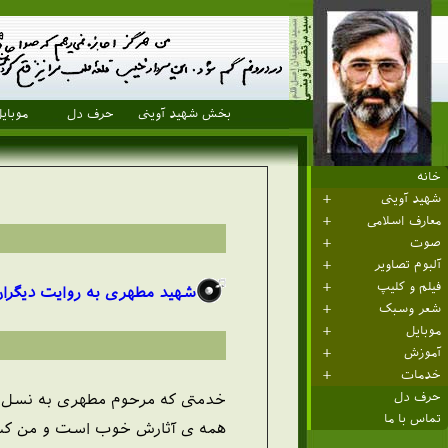
بخش شهید آوینی
حرف دل
موبای
خانه
شهید آوینی
معارف اسلامی
صوت
آلبوم تصاویر
فیلم و کلیپ
شهید مطهری به روایت دیگرا
شعر وسبک
موبایل
آموزش
خدمات
حرف دل
خدمتی که مرحوم مطهری به نسل جو
تماس با ما
همه ی آثارش خوب است و من کس دی