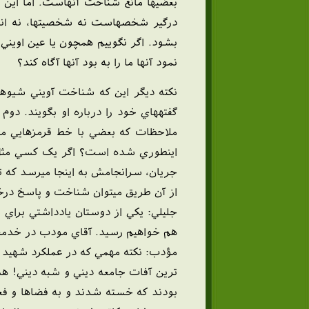
بعضيها مانع شناخت آنهاست. اما اين 
درگير شخصهاست نه شخصيتها، نه اند
بشود. اگر نگوييم همچون يا عين اويني ک
نمود آنها ما را به بود آنها آگاه کند؟
نکته ديگر اين که شناخت آويني شيوها
گفتههاي خود را درباره او بگويند. دوم
ملاحظات که بعضي با خط قرمزهايي مان
اينطوري شده است؟ اگر يک کسي مثل شه
جريان، سرانجامش به اينجا ميرسد که ت
از آن طريق ميتوان شناخت و پاسخ درخو
جليلي: يکي از دوستان يادداشتي براي 
هم خواهيم رسيد. آقاي مودب در خدم
مؤدب: نکته مهمي که در عملکرد شهيد م
ترين آفات جامعه ديني و شبه ديني! ه
بودند که خسته شدند و به فضاها و فعا