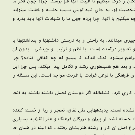
 را درک ميکنيم تا غيبت آنها فرا برسد. چرا؟ چون فکر ما
صيت او، به جاي تنبه آويني سبب خلسه و غفلت ميتواند
ميکنيم با آنها. چرا پرده جهل ما را شهادت آنها بايد بدرد و
ي ميدانند، به راحتي و به درستي داشتهها و پنداشتهها يا
ته و تصوير درآمده است. با نظم و ترتيب و چينشي ـ بدون آن
 ميشود اندک اندک. تا ببينيم که چه اتفاقي افتاده؟ چرا
و بعد هم همينطوري رشد و تکامل پيدا ميکند، پس چرا اين
ي فرهنگي با نوعي غرابت يا غربت مواجه است. اين مسئله را
اري کرد. انشاءالله اگر دوستان تحمل داشته باشند به آنجا
نشده است. پديدههايي مثل نفاق، تحجر و ريا از خسته کننده
سته نشد از پيران و بزرگان فرهنگ و هنر انقلاب، بسياري
غ اصل آن کار و رشته هنريشان رفتند ـ که البته در همان جا