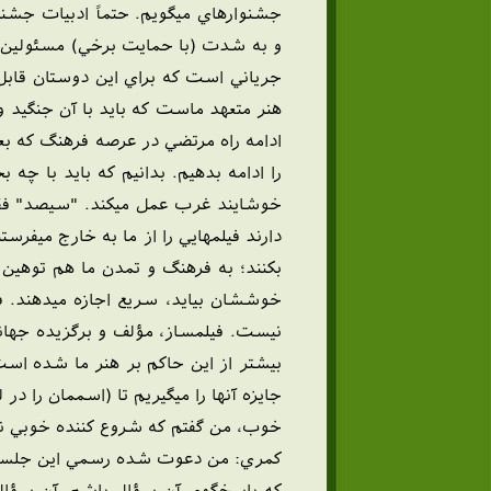
جشنوارهاي ميگويم. حتماً ادبيات جشن
و به شدت (با حمايت برخي) مسئولين اين
جرياني است که براي اين دوستان قابل
هنر متعهد ماست که بايد با آن جنگيد و
ادامه راه مرتضي در عرصه فرهنگ که بع
را ادامه بدهيم. بدانيم که بايد با چه 
خوشايند غرب عمل ميکند. "سيصد" فق
دارند فيلمهايي را از ما به خارج ميفر
بکنند؛ به فرهنگ و تمدن ما هم توهين 
خوششان بيايد، سريع اجازه ميدهند. في
نيست. فيلمساز، مؤلف و برگزيده جهاني
بيشتر از اين حاکم بر هنر ما شده اس
جايزه آنها را ميگيريم تا (اسممان را در
خوب، من گفتم که شروع کننده خوبي ن
كمري: من دعوت شده رسمي اين جلسه ني
که پاسخگوي آن سؤال باشم. آن سؤال اي