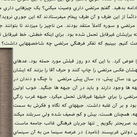
 ادامه بدهيد. گفتم مرتضي داري وصيت ميکني؟ يک چيزهايي داري 
ائماً از اين طرف و آن طرف پيغام ميفرستادند که اين جوري نرويد! 
تضي و سوره کاملاً منتقد بودند. من ناچيز را ميزدند تا بتوانند ج
ود که برايشان غيرقابل تحمل شده بود. براي اينکه خطش، خط غيرقاب
حث کنيم. ببينيم که تفکر فرهنگي مرتضي چه شاخصههايي داشت؟ ا
 عوض کرد. با اين که دو روز قبلش مورد حمله بود، عدهاي
ان عکس مرتضي را چاپ کنند و حرف آقا را بزنند که ايشان
را "سيد شهيدان اهل قلم" ناميد. مرتضي 15 سال پيش، 17 سال پيش مرتضي با چنگ و دندان در
ه ها وجود دارند و بايد در آن جبهه ها جنگيد. خوب اولين
رتضي را براي خيليها غيرقابل تحمل ميکرد، جبهه غرب زدگي
 بود و بر آن غلبه داشت. جبههاي که نگاه و فکرش به سمت
بهه، همچنان هست، بيش و کم ضعيف شده ولي سربلند ميکند
ريد صريحتر بگويم _ تنها جريان فرهنگي غالب جامعه ماست.
شي دولتي غربپسند (ناميد). در عرصه سينما من به آن سينماي