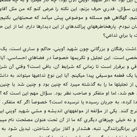
مون سؤال، قدري حرف بزنم، اين نکته را عرض کنم که من مثل آقا
يم، گهگاهي هم مسئله و موضوعي پيش ميآمد که صحبتهايي بکنيم و يا
نبودم. پارهخاطرههاي پراکندهاي از اين ديدارها دارم. اما از اين
يا براي تداعي؟
ميداشت رفتگان و بزرگاني چون شهيد آويني، حاکم و ساري است، يک
ً شخصي است. اين تجليل و تکريمها خصوصاً در فضاهاي احساسي، آيا 
قي و برقرار است تا زماني که شرايط آن، باقي است؟ وقتي آن ش
 يک قطعه موسيقي پيدا ميکينم. آيا اين نوع تداعيها ميتواند به 
ي از تجليلها ما را به گذشته ميبرد که چنين بود و چنين شد يا چن
د هم شد، اما او متفکر و صاحب نظر بود. سؤال مهم اين است که 
يدا کرده، به جريان رسيده يا نرسيده است؟ خصوصاً اگر که متفکر، ک
رح کنند. يکي از مؤلفه از مولفههاي انديشه و مشي شهيد آويني اين 
را و نه خيلي چيزهاي ديگري که ما از آن تحت عنوان مصلحت نام ميب
ي برانگيزانندگي، تنبه، هشدار و آغاز براي شناختن، تبديل شود ب