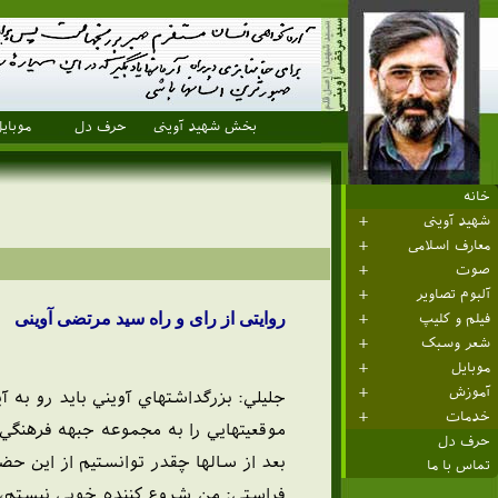
بخش شهید آوینی
حرف دل
موبای
خانه
شهید آوینی
معارف اسلامی
صوت
آلبوم تصاویر
روایتی از رای و راه سید مرتضی آوینی
فیلم و کلیپ
شعر وسبک
موبایل
آموزش
جليلي: بزرگداشتهاي آويني بايد رو به
خدمات
موقعيتهايي را به مجموعه جبهه فرهنگي 
حرف دل
بعد از سالها چقدر توانستيم از اين حض
تماس با ما
فراستي: من شروع کننده خوبي نيستم، 