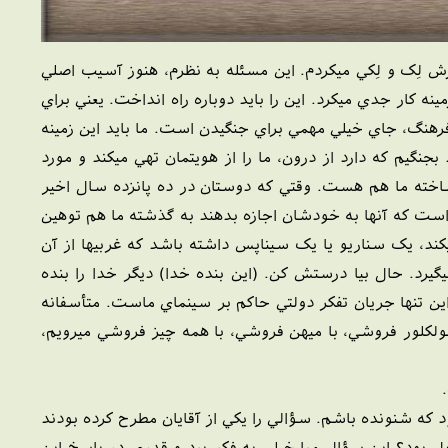
 لِک و لِکي ميکردم. اين مسئله به نظرم، هنوز آسيب اصلي
 کار جدي ميکرد. اين را بايد دوباره راه انداخت. يعني براي
فرهنگ، جاي خيلي مهمي براي جنگيدن است. ما بايد اين زمينه
بجنگيم که دارد از درون، ما را از هويتمان تهي ميکند و مورد
ته ما هم هست. وقتي که دوستان در ده پانزده سال اخير
 است که آنها به خودشان اجازه بدهند به گذشته ما هم توهين
کند، يک سناريو يا يک سيناپس داشته باشد که غربيها از آن
گيرد. حال بيا درستش کن. (اين بنده خدا) ديگر خدا را بنده
ين تنها جريان تفکر دولتي حاکم بر سينماي ماست. متأسفانه
لکلور فروشي، با ميهن فروشي، با همه چيز فروشي ميرويم،
م.
ه شنونده باشم. سؤالي را يکي از آقايان مطرح کرده بودند
ل بود؟ اين سؤال مرا خيلي به فکر برد و قدري در پاسخ اين