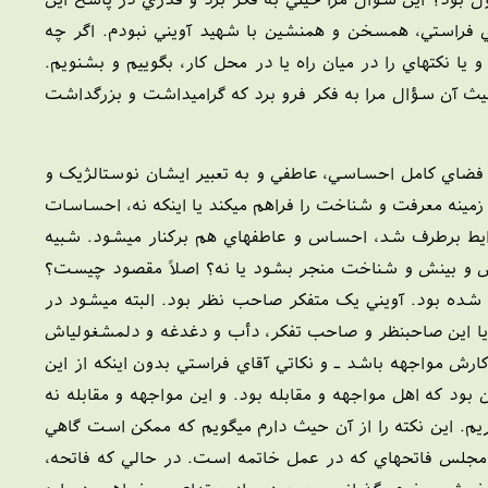
ي فراستي، همسخن و همنشين با شهيد آويني نبودم. اگر چه
 نکتهاي را در ميان راه يا در محل کار، بگوييم و بشنويم.
 حيث آن سؤال مرا به فکر فرو برد که گراميداشت و بزرگداشت
 فضاي کامل احساسي، عاطفي و به تعبير ايشان نوستالژيک و
زمينه معرفت و شناخت را فراهم ميکند يا اينکه نه، احساسات
رايط برطرف شد، احساس و عاطفهاي هم برکنار ميشود. شبيه
دانش و بينش و شناخت منجر بشود يا نه؟ اصلاً مقصود چيست؟
ين شده بود. آويني يک متفکر صاحب نظر بود. البته ميشود در
آيا اين صاحبنظر و صاحب تفکر، دأب و دغدغه و دلمشغولياش
ارش مواجهه باشد ـ و نکاتي آقاي فراستي بدون اينکه از اين
بود که اهل مواجهه و مقابله بود. و اين مواجهه و مقابله نه
ريم. اين نکته را از آن حيث دارم ميگويم که ممکن است گاهي
ه مجلس فاتحهاي که در عمل خاتمه است. در حالي که فاتحه،