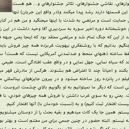
وارهاي، نقاشي جشنوارهاي، تئاتر جشنوارهاي و... هم هست
 قسمتها دارند رشد پيدا ميکنند و(در واقع اين جريان) تنها
 حمايت است و مرتضي به شدت با اينها ميجنگيد و من هم در کنارش
 خوشبختانه دوره اخير سوره به سردبيري آقا وحيد داشت در اين زمينه
د از اين که جنگ تمام شد و مرتضي معتقد بود که اينجا يعني جبهه 
بجنگيم. بدانيم که با روشنفکري بيهويت غربزده همه چيز فروش بايد 
ط ساخته ذهنهاي منحط و ضدتمدني آمريکايي نيست که هست! ساخ
ستند که سياه نمايي، جهل نمايي و در واقع عقب افتادگي است، طبيعي
بکنند و احياناً چند تا اعتراض هم بشنوند. هرکس از مادرش قهر مي
لم در پانزده روز ساخته ميشود و در بيرون جايزههاي بينالمللي مي
 است که ديگر ما نميتوانيم به او بگوييم بالاي چشمت ابروست. ا
ت. يعني رو به سوي غرب داشتن با فروش همه چيزهاي خودي، با فو
 ليست افتخار ثبت کنيم) و به (نسبت خودمان با) آنها افتخار کنيم.
يستم. همين جا يک کات ميدهيم و بقيه بحث را از دوستان ميشنوي
ستم. البته حضور در چنين جمعي براي من مغتنم است و بهتر بود ک
ن بود که اگر شهيد آويني الآن بود، چه کار ميکرد و به چه مشغو