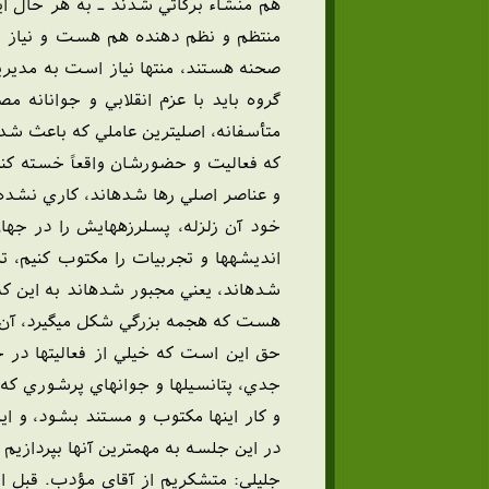
هم منشاء برکاتي شدند ـ به هر حال ا
منتظم و نظم دهنده هم هست و نياز اس
صحنه هستند، منتها نياز است به مديريت 
گروه بايد با عزم انقلابي و جوانانه م
متأسفانه، اصليترين عاملي که باعث شده
که فعاليت و حضورشان واقعاً خسته کنند
و عناصر اصلي رها شدهاند، کاري نشده ا
خود آن زلزله، پسلرزههايش را در جهان
انديشهها و تجربيات را مکتوب کنيم، تر
شدهاند، يعني مجبور شدهاند به اين که
هست که هجمه بزرگي شکل ميگيرد، آن وق
حق اين است که خيلي از فعاليتها در ج
جدي، پتانسيلها و جوانهاي پرشوري که 
و کار اينها مکتوب و مستند بشود، و ا
در اين جلسه به مهمترين آنها بپردازيم
جليلي: متشکريم از آقاي مؤدب. قبل از