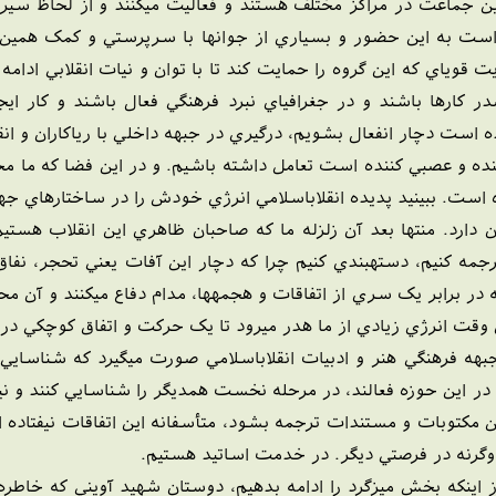
ين جماعت در مراکز مختلف هستند و فعاليت ميکنند و از لحاظ سي
ت به اين حضور و بسياري از جوانها با سرپرستي و کمک همين گروه
قوياي که اين گروه را حمايت کند تا با توان و نيات انقلابي ادامه
صدر کارها باشند و در جغرافياي نبرد فرهنگي فعال باشند و کار اي
 است دچار انفعال بشويم، درگيري در جبهه داخلي با رياکاران و انق
ه و عصبي کننده است تعامل داشته باشيم. و در اين فضا که ما مجبور
ست. ببينيد پديده انقلاباسلامي انرژي خودش را در ساختارهاي جهاني
 دارد. منتها بعد آن زلزله ما که صاحبان ظاهري اين انقلاب هستي
جمه کنيم، دستهبندي کنيم چرا که دچار اين آفات يعني تحجر، نفاق 
 در برابر يک سري از اتفاقات و هجمهها، مدام دفاع ميکنند و آن م
ت انرژي زيادي از ما هدر ميرود تا يک حرکت و اتفاق کوچکي در ب
بهه فرهنگي هنر و ادبيات انقلاباسلامي صورت ميگيرد که شناسايي
در اين حوزه فعالند، در مرحله نخست همديگر را شناسايي کنند و ن
ين مکتوبات و مستندات ترجمه بشود، متأسفانه اين اتفاقات نيفتاده
 وگرنه در فرصتي ديگر. در خدمت اساتيد هستيم.
 اينکه بخش ميزگرد را ادامه بدهيم، دوستان شهيد آويني که خاطر