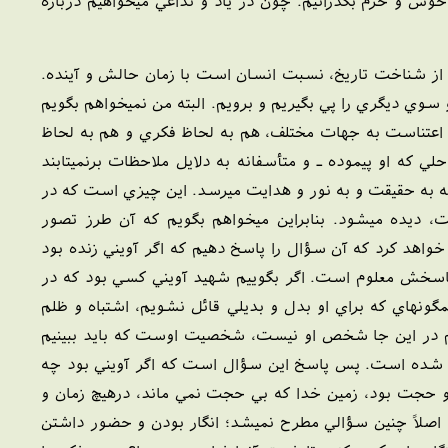
خوش و خرم بگذرانيم. چون در ياد و تداعي ميخواهيم درباره
 از شناخت تاريخ، نسبت انسان است با زمان حالش و آينده.
وي ديگري را پي بگيريم و برويم. البته من نميخواهم بگويم
 اعتناست به جهات مختلف، هم به لحاظ فکري و هم به لحاظ
 که او پيموده ـ و متأسفانه به دلايل ملاحظات برنميتابند
له به حقيقت و به نور و هدايت ميرسد. اين چيزي است که در
ديده ميشود. بنابراين ميخواهم بگويم که آن طرز تصور
خواهد کرد که آن سؤال را پاسخ دهيم که اگر آويني زنده بود
 پاسخش معلوم است. اگر بگوييم شهيد آويني کسي بود که در
هاي که براي او بدل و بديلي قائل نشويم، اشتباه و ظلم
هم در اين جا شخص او نيست، شخصيت اوست که بايد ببينيم
م شده است. پس پاسخ اين سؤال است که اگر آويني بود چه
 او حجت بود، زمين خدا که بي حجت نمي ماند، درهيچ زمان و
 اصلاً چنين سؤالي مطرح نميشد؛ انگار بودن و حضور داشتن