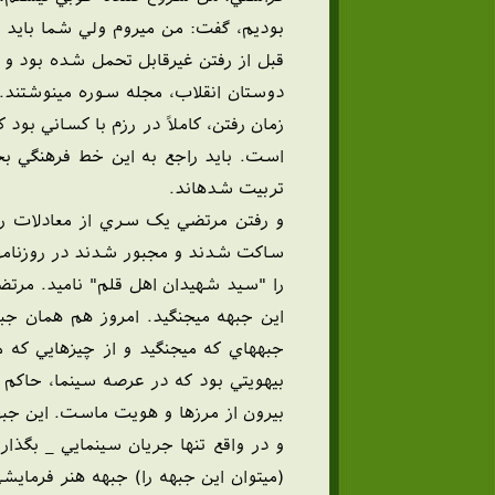
بوديم، گفت: من ميروم ولي شما بايد
قبل از رفتن غيرقابل تحمل شده بود و د
دوستان انقلاب، مجله سوره مينوشتند. مر
زمان رفتن، کاملاً در رزم با کساني ب
است. بايد راجع به اين خط فرهنگي ب
تربيت شدهاند.
و رفتن مرتضي يک سري از معادلات را
ساکت شدند و مجبور شدند در روزنامهش
اين جبهه ميجنگيد. امروز هم همان جبه
جبههاي که ميجنگيد و از چيزهايي که م
بيهويتي بود که در عرصه سينما، حاکم
بيرون از مرزها و هويت ماست. اين ج
و در واقع تنها جريان سينمايي _ بگذا
(ميتوان اين جبهه را) جبهه هنر فرماي