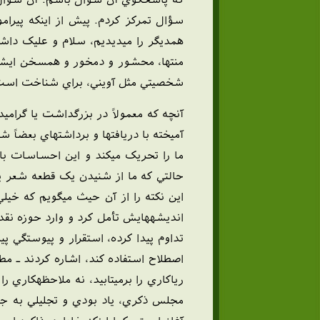
سؤال تمرکز کردم. پيش از اينکه پيرا
همديگر را ميديديم، سلام و عليک داشت
منتها، محشور و دمخور و همسخن ايشان 
شخصيتي مثل آويني، براي شناخت است 
آنچه که معمولاً در بزرگداشت يا گرا
آميخته با دريافتها و برداشتهاي بعضا
ما را تحريک ميکند و اين احساسات با
حالتي که ما از شنيدن يک قطعه شعر يا
اين نکته را از آن حيث ميگويم که خيل
انديشههايش تأمل کرد و وارد حوزه نق
تداوم پيدا کرده، استقرار و پيوستگي پ
اصطلاح استفاده کند، اشاره کردند ـ مط
رياکاري را برميتابيد، نه ملاحظهکاري 
مجلس ذکري، ياد بودي و تجليلي به جا