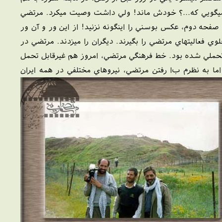
ميگويي که...؟ خودش ماند! ولي داشت وصيت ميکرد. مرتضي
صفحه دوم، عکس بوسني را اينگونه نزنيد! از اين ور و آن ور
لوي فعاليتهاي مرتضي را بگيرند. ديگران را ميزدند. مرتضي در
ل تحملي شده بود. خط فرهنگي مرتضي، امروز هم غيرقابل تحمل
ما به نظرم ب
ا رفتن مرتضي، نيروهاي مختلفي در همه ايران