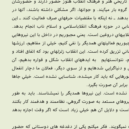
ر تاريخي هنر و فرهنگ انقلاب هنوز حضور دارند و حضورشان
 بار ميآيند. و جوانها، اگر مشکلي داشته باشند، آنها در
 بدهند ـ نه اينکه با مقتضيات حرفهاي صرف فعاليت کنند ـ اين
جابي در حوزه فرهنگ انقلاباسلامي و اسلام ناب انجام بدهد.
لابيهاي دروغين است. يعني مجبوريم در داخل با اين نيروهايي
يم فعاليتهاي همديگر را نفي کنيم، خيلي از مفاهيم، ارزشها
 تزريق کرده است. اين انقلاب زلزلهاي بود که اتفاق افتاد و
م، نتوانستهايم به ايدههاي انقلاب شکل و قواره بدهيم، آن
و دنياگرايي شدهايم و از سوي ديگر، فعالان ما دچار انفعال
حورهايي که بايد کار ميشده، شناسايي نشده است. خيلي جاها
رابر آن صورت بگيرد.
 نشده است. اين نيروها همديگر را نميشناسند. بايد به طور
يروهاي مستعد به صورت گروهي، نظاممند و هدفمند کار بکنند
 است و دلايل آن هم خيلي زياد است که اگر وقت اجازه بدهد
ه نميگويند. فکر ميکنم يکي از دغدغه هاي دوستاني که حضور