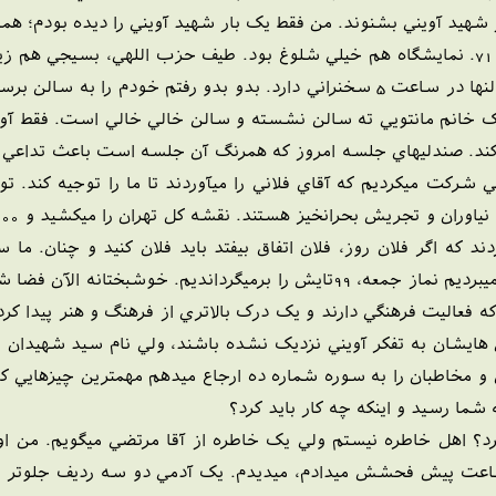
 شهيد آويني بشنوند. من فقط يک بار شهيد آويني را ديده بودم؛ همان
ايام نمايشگاه کتاب تهران بود در سال 71. نمايشگاه هم خيلي شلوغ بود. طيف حزب الل
کرد که سيدمرتضي آويني در يکي از سالنها در ساعت 5 سخنراني دارد. بدو بد
نم مانتويي ته سالن نشسته و سالن خالي خالي است. فقط آويني ب
ع کند. صندليهاي جلسه امروز که همرنگ آن جلسه است باعث تداعي ا
رکت ميکرديم که آقاي فلاني را ميآوردند تا ما را توجيه كند. تو
د که اگر فلان روز، فلان اتفاق بيفتد بايد فلان کنيد و چنان. ما 
گفتهاند كه در آن دوره سوره را 100 تا ميبرديم نماز جمعه، 99تايش را
 فعاليت فرهنگي دارند و يک درک بالاتري از فرهنگ و هنر پيدا 
ايشان به تفکر آويني نزديک نشده باشند، ولي نام سيد شهيدان اه
 و مخاطبان را به سوره شماره ده ارجاع ميدهم مهمترين چيزهايي ک
شما رسيد و اينکه چه کار بايد کرد؟
 کرد؟ اهل خاطره نيستم ولي يک خاطره از آقا مرتضي ميگويم. من ا
م ساعت پيش فحشش ميدادم، ميديدم. يک آدمي دو سه رديف جلوتر ا