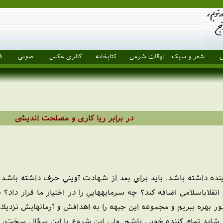
ل
شعر و سبک
اوقات شرعی
کتابخانه
گالری عکس
صوتی
ف
در برابر ریا کاری و مصلحت اندیشی
 آينده داشته باشد. بايد براي بعد از شهادت آويني حرف داشته ب
انقلاباسلامي اضافه کند؟ چه سرمايههايي را در اختيار ما قرار داد
ور بهره ببريم و مجموعه اين جبهه را به اهدافش و آرمانهايش نزديك 
شايد تمام کننده خوبي باشم. ولي اين شروع با اين سؤال سخت، س