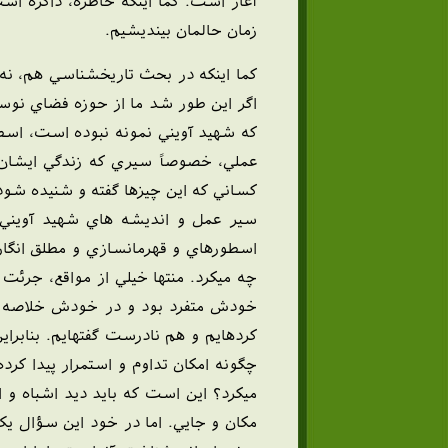
آغاز است. کما اينکه خاطره، ذاکره اس
زمان حالمان بينديشيم.
کما اينکه در بحث تاريخشناسي هم، نه
اگر اين طور شد ما از حوزه فضاي نوست
که شهيد آويني نمونه نبوده است، اسط
عملي، خصوصاً سيري که زندگي ايشان دا
کساني که اين چيزها گفته و شنيده شود
سير عمل و انديشه هاي شهيد آويني 
اسطورهاي و قهرمانسازي و مطلق انگاري
چه ميکرد. منتها خيلي از مواقع، جرئ
خودش متفرد بود و در خودش خلاصه شد
کردهايم و هم نادرست گفتهايم. بناب
چگونه امکان تداوم و استمرار پيدا 
ميکرد؟ اين است که بايد ديد اشباه و 
مکان و جايي. اما در خود اين سؤال ي