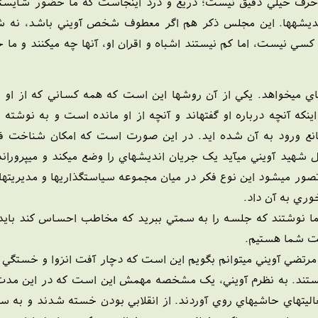
حرف خيلي دقيق نيست؛ دريغ و درد اينجاست که ما حضور شايستگان
يشهها. اين مجلس ذکر هم اگر معطوف شخص آويني باشد، نه شخ
سي نيست، اما کم نيستند اشباه و اقران او، آنها چه ميکنند و ما چه 
ي ميخواهد. يکي از آن روشها اين است که همه کساني که از او چيز
 اينکه آنچه درباره او گفتهاند و آنچه از او مانده است و به نوش
ع ورود به آن شده ايد. در اين صورت است که امکان شناخت فراهم
يد آويني ميآيد يک جريان انديشهاي را وضع ميکند و ميپروراند 
صور ميشود اين نوع فکر در ميان مجموعه سياستگذاريها و مديريتها
ري به آن داد.
ما نوشتند که جلسه را به سمتي ببريد که مخاطب احساس کند بايد ک
ت شما هستيم.
رتضي آويني ميتوانم بگويم اين است که دچار آفت انزوا و خستگي 
ستند. به نظرم آويني، يک مشخصه مهمش اين است که در اين مدت خ
ليتهاي حاشيهاي روي آوردند. از انقلابي بودن خسته شدند و به سرا