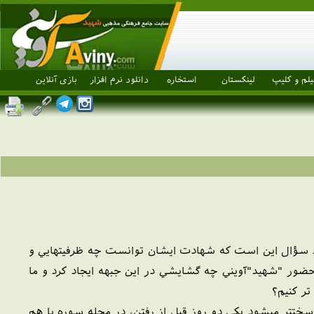
یلم و کلیپ
لینکستان
استخاره
دانلود نرم افزار
بازی آنلاین
اشد. سؤال اين است که شهادت ايشان توانست چه ظرفيتهايي و
؟ حضور "شهيد"آويني چه گشايشي در اين جبهه ايجاد كرد و ما
تر كنيم؟
ختتر ميشود يکي دو روز قبل از رفتن، در مجله سوره با هم