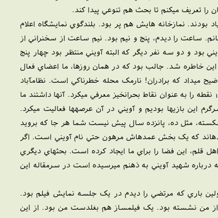
 را تعريف ميکنم تا بحث هم تنوعي پيدا کند.
هي، بسيجي هم زياد بودند. نمازخانه هايش هم پر بود. بلندگوي نمايشگاه اعلام
و رفتم خودم را به سالن برسانم. ساعت را ديدم، پنج و نيم بود. نيم ساعت از سخنراني از
ود و دو سه نفر ديگر که البته آويني منتظر بود چهار پنج
ين خاطره شد. جالب بود که در همان روزها، ما اعضاي فعال
ضيح ميداد که برادران! نارمک محله خطرناکي است. نظامآباد
خطرناک است. نازيآباد خطرناک است. نياوران و تجريش بحرانخيز هستند. نقشه کل تهران را ميکشيد و 100 نقطه را به عنوان نقاط بحرانخيز معرفي ميکرد. آنها داشتند ما
سرگرم اين بازيها بوديم و آويني در آن عرصهها فعاليت ميکرد.
 برميگردانديم. خوشبختانه الآن فضا شکسته، مثل ده، پانزده سال پيش نيست شما هر جا که برويد
کردهاند که يک بخش عمدهاش مرهون حتي نام آويني است. اگر
ل قلم، اين فضا را براي ما ايجاد کرده است. بحثهاي ديگري
ه درباره شهيد آويني به ذهنم ميرسيده است در سرمقاله اين
ولين باري که مرتضي را ديدم در يک جلسه نمايش فيلم بود.
ز من نشسته بود. يک فيلمساز هم بغلدست من بود. از اين