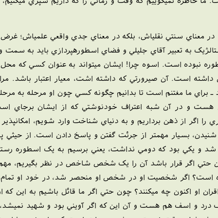
ت. ما خاطره نميگوييم که وقت و زماني را که داريم سپري ميکنيم، 
 در معناي سنتي نقلياش، بلکه در معناي جدي واقعي علمياش؛ غرض
الژيک به تعبير آقاي جليلي و فضاي اسطورهپردازي بايد به سمت و س
وره نبوده است. اسوه چرا! ايشان ميتواند به عنوان کسي که محل
شته است. آن صيرورتي که داشته اشت، معيار اعتبار باشد. مراحلي
 ـ براي ما مغتنم است تا بدانيم چگونه کسي چون او مرحله به مرح
هست و در آن شبه اعتراف خودنوشتي که از ايشان برجاي است، 
 را اگر از ذهن برداريم و به دنياي شناخت وارد شويم، امکانپذير 
ت شنيدن، بسيار مهمتر از جرئت گفتن و پاسخ دادن است. از حيثي
 و يکي بود که دومي نداشت، يعني برسيم به يک اسطوره رستمگون
راين حتي اگر قرار باشد آن را يک شخص شاخص در نظر بگيريم، م
کرده است؟ اگر شخصيت او در شخص او منحصر شد، در خود او تما
اقران او اکنون چه ميکنند؟ چون حتي اگر ما قائل باشيم به اين که
ک درد و اسف هم هست و آن اين که اگر آويني بود و شهيد نميشد،