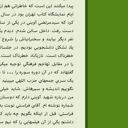
پيدا ميکنند اين است که خاطراتي هم از
دست رفت. داخل سالن شدم. ديدم يک خا
نفر ديگر بيايند و سخنرانياش را شرو
يك تشكل دانشجويي بوديم. در جلساتي ش
را در مقابل تهاجم فرهنگي توجيه ميکردن
يک سري جمعهاي حزب اللهي ميبينيد که
نگوييم انديشه و سيرهاش. شايد خيلي ه
من درباره شهيد آويني دارم که دوستان
شماره نوشته ام. آقاي فراستي نوبت به 
فراستي: قبل از اينکه بگويم چه بايد
داشتم يکي از آن فيلمهايي را که ني