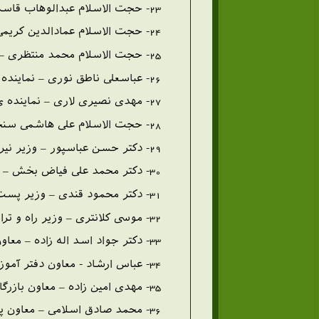
23- حجت الاسلام عبدالوهاب قاسمی – نماینده مردم ساری
24- حجت الاسلام عمادالدین کریمی – نماینده ی مردم نوشهر
25- حجت الاسلام محمد منتظری – نماینده ی مردم نجف آباد
26- عباسعلی ناطق نوری – نماینده ی مردم نور
27- مهدی نصیری لاری – نماینده ی مردم لارستان
28- حجت الاسلام علی هاشمی سنجانی – نماینده ی مردم اراک
29- دکتر حسن عباسپور – وزیر نیرو
30- دکتر محمد علی فیاض بخش – وزیر مشاور و سرپرست سازمان بهزیستی کشور
31- دکتر محمود قندی – وزیر پست و تلگراف و تلفن
32- موسی کلانتری – وزیر راه و ترابری
33- دکتر جواد اسد اله زاده – معاون بازرگانی خارجی وزارت بازرگانی
34- عباس ارشاد - معاون دفتر آموزش سازمان بهزیستی
35- مهدی امین زاده – معاون بازرگانی داخلی وزارت بازرگانی
36- محمد صادق اسلامی – معاون پارلمانی و هماهنگی وزارت بارزگانی