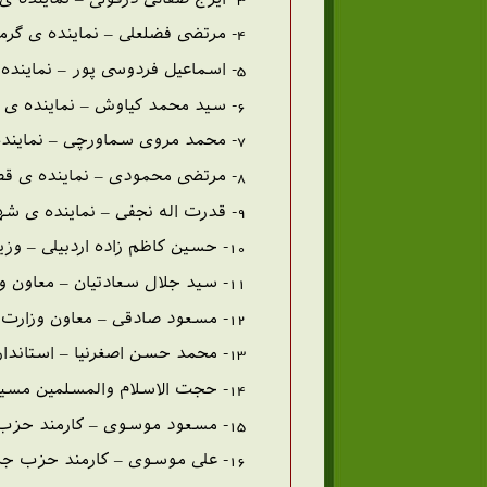
4- مرتضی فضلعلی – نماینده ی گرمسار
5- اسماعیل فردوسی پور – نماینده ی فردوس و طبس
6- سید محمد کیاوش – نماینده ی اهواز
7- محمد مروی سماورچی – نماینده ی طرقبه و چناران
8- مرتضی محمودی – نماینده ی قصر شیرین
9- قدرت اله نجفی – نماینده ی شهرضا
10- حسین کاظم زاده اردبیلی – وزیر بازرگانی
11- سید جلال سعادتیان – معاون وزارت بهداری
12- مسعود صادقی – معاون وزارت بهریستی
13- محمد حسن اصغرنیا – استاندار سمنان
14- حجت الاسلام والمسلمین مسیح مهاجری – (سردبیر روزنامه جمهوری)
15- مسعود موسوی – کارمند حزب جمهوری
16- علی موسوی – کارمند حزب جمهوری