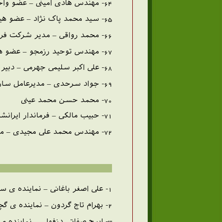
64- مهندس هادی امینی – عضو واحد مهندسین حزب مهندسین اسلامی
65- سید محمد پاک نژاد – عضو هیأت مدیره ی چوب و کاغذ
66- محمد رواقی – مدیر شرکت فرش ایران
67- مهندس توحید رزمجو – عضو هیأت مدیره ی گروه صنعتی ملی
68- علی اکبر سلیمی جهرمی – دبیر کل سازمان امور اداری و استخدامی
69- جواد سرحدی – مدیرعامل سازمان تعاون مصرف شهر و روستا
70- محمد حسن محمد عینی
71- حبیب مالکی – فرماندار ایرانشهر
72- مهندس محمد علی مجیدی – مشاور عمرانی وزارت کشور
1- علی اصغر باغانی – نماینده ی سبزوار
2- بهرام تاج گردون – نماینده ی گچساران و کهکیلویه
3- ایرج صفاتی دزفولی – نماینده ی آبادان