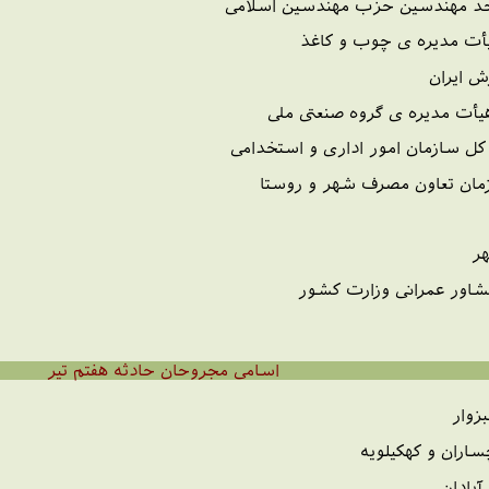
اسامی مجروحان حادثه هفتم تیر