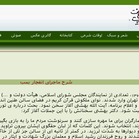
ل
شعر و سبک
اوقات شرعی
کتابخانه
گالری عکس
صوتی
ف
شرح ماجرای انفجار بمب
ساعت 30 : 20 روز یکشنبه 7 تیر 1360، تعدادی از نمایندگان مجلس شورای اسلامی
هران وارد شدند. نوای ملکوتی قرآن کریم در فضای سالن طنین اند
 و اعلام برنامه، آیت الله بهشتی آغاز سخن نمود. بحث درباره ی تورم
 شود. دکتر بهشتی سخنانش را با این جملات آغاز کرد:
تعمارگران برای ما مهره سازی کنند و سرنوشت مردم ما را به بازی بگی
د، انتخاب شوند. این کلمات که از لبان حقگوی ایشان بیرون تراوید.
وارها به شدّت لرزید. در کمتر از ثانیه ای از سالن جز تلی از خاک
دند و روح فرزندان رشید اسلام و معلمان بزرگ شهادت و ایثار در م