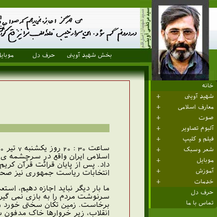
بخش شهید آوینی
حرف دل
موبای
خانه
شهید آوینی
معارف اسلامی
صوت
آلبوم تصاویر
فیلم و کلیپ
شعر وسبک
اسلامی ایران واقع در سرچشمه ی ت
موبایل
داد. پس از پایان قرائت قرآن کریم
آموزش
انتخابات ریاست جمهوری نیز صحبت
خدمات
ما بار دیگر نباید اجازه دهیم، اس
حرف دل
سرنوشت مردم را به بازی نمی گیرن
تماس با ما
برخاست. زمین تکان سختی خورد و دی
انقلاب، زیر خروارها خاک مدفون ش