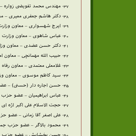
37- مهندس محمد تفویضی زواره – معاون وزارت راه و ترابری
38- دکتر هاشم جعفری معیری – معاون امور مالی وزارت بهداری
39- ایرج شهسواری – معاون وزارت آموزش و پرورش
40- عباس شاهوی – معاون وزارت بازرگانی
41- دکتر حسن عضدی – معاون وزارت فرهنگ و آموزش عالی
42- حبیب الله مهمانچی – معاون امور پارلمانی و هماهنگی وزارت کار
43- غلامعلی معتمدی – معاون رفاه تعاون وزارت آموزش و پروش
44- سید کاظم موسوی – معاون وزارت آموزش و پرورش
45- حسن اجاره دار (حسنی) – عضو شورای مرکزی حزب جمهوری اسلامی و سردبیر نشریه ی عروة الوثقی
46- عباس ابراهیمیان – عضو حزب جمهوری اسلامی
47- حجت الاسلام علی اکبر اژه ای – عضو دفتر سیاسی حزب جمهوری اسلامی
48- علی اصغر آقا زمانی – عضو حزب جمهوری اسلامی
49- محمود بالاگر – عضو حزب جمهوری اسلامی
50- حسن بخشایش – عضو حزب جمهوری اسلامی