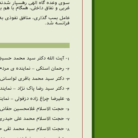
سوی وعده گاه الهی رهسپار شدند 
غربی و نفاق داخلی، همگام با هم
عامل بمب گذاری، منافق نفوذی به 
فرانسه شد.
1- آیت الله دکتر سید محمد حسینی بهشتی – رییس دیوان عالی کشور
2- رحمان استکی – نماینده ی مردم شهرکرد
3- دکتر سید محمد باقری لواسانی – نماینده ی مردم تهران
4- دکتر سید رضا پاک نژاد – نماینده ی مردم یزد
5- علیرضا چراغ زاده دزفولی – نماینده ی مردم رامهرمز
6- حجت الاسلام غلامحسین حقانی – نماینده ی مردم بندرعباس
7- حجت الاسلام محمد علی حیدری – نماینده ی مردم نهاوند
8- حجت الاسلام سید محمد تقی حسینی طباطبایی – نماینده ی مردم زابل