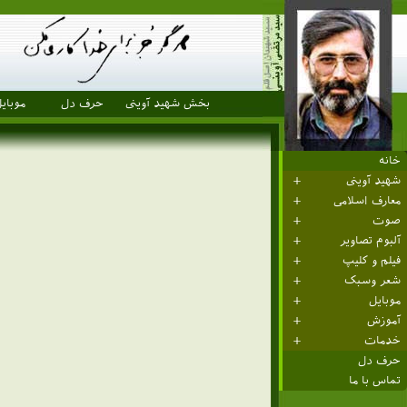
بخش شهید آوینی
حرف دل
موبای
خانه
شهید آوینی
معارف اسلامی
صوت
آلبوم تصاویر
فیلم و کلیپ
شعر وسبک
موبایل
آموزش
خدمات
حرف دل
تماس با ما