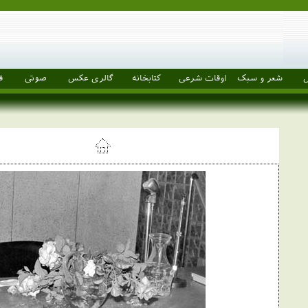
ل
شعر و سبک
اوقات شرعی
کتابخانه
گالری عکس
صوتی
ف