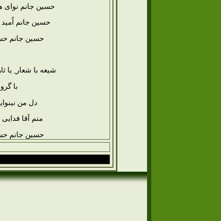
حسین جانم نوای 
حسین جانم اُمید 
حسین جانم حسین
شیعه با شعار ِ یا ث
با گرو
دل من نینوای
منم آقا فدایی 
حسین جانم حسین