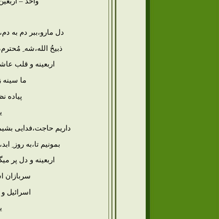
واحد – اربعین
دل مارو،ببر دم به دم
ذبیحُ الله،شه ِ مُحترم
اربعینه و قلب عاش
ما سینه ز
پیاده نظ
ی
داریم حاجت،فدایی بشیم
بمونیم تا،به روز ِ ا
اربعینه و دل پر میگ
سربازان ا
اسرائیل و
ی