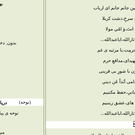
به
 جانم جانم ای ارباب
 سرخِ،دشت کربلا
ی انتَ،وَ امّي مولا
رالله،اباعبدالله...
بدون ِ دخ
حرمِت،با مرثیه ی غم
هیدای،مدافعِ حرم
ن با شورِ بی قرینی
حامی اَبَداً عَن دیني
بانیِ،حفظ مکتبیم
(
نوحه
)
 های،عشق زینبیم
دریا
نوحه ی پیا
رالله،اباعبدالله...
می 