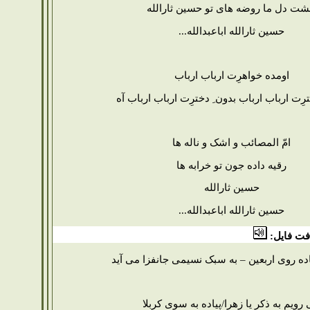
شت دل ما روضه های تو حسین ثارالله
حسین ثارالله اباعبدالله...
اومده خواهرِت ارباب ارباب
ترِت ارباب ارباب بدون ِ دخترِت ارباب ارباب آه
امّ المصائب و اشک و ناله ها
رقیه داده جون تو خرابه ها
حسین ثارالله
حسین ثارالله اباعبدالله...
فت فایل:
ده روی اربعین – به سبک نسیمی جانفزا می آید
رویم به ذکر یا زهرا/پیاده به سوی کربلا