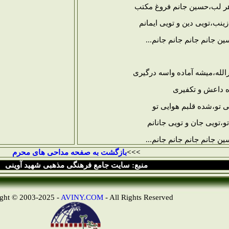
هر لب،حسین جانم فروغ مکتب
زینب،تویی دین و تویی ایمانم
 جانم جانم جانم جانم...
ارالله،میشه آماده واسه درگیری
ه داعش و تکفیری
ی تو،شده قلبم هوایی تو
تو،تویی جان و تویی جانانم
 جانم جانم جانم جانم...
>>>
بازگشت به صفحه مداحی های محرم
منبع: سایت جامع فرهنگی مذهبی شهید آوینی
AVINY.COM
- All Rights Reserved
Copyright © 2003-2025 -