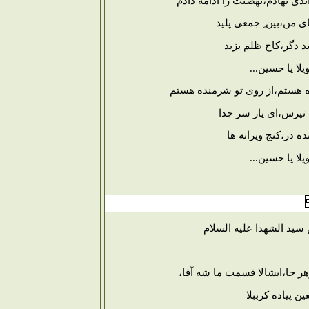
ی نهادم،نهضتت را ادامه دادم
ی من،بین ِ جمعی پلید
د دگر،کاخ ظلم یزید
یلا یا حسین...
ده هستم،از روی تو شرمنده هستم
نپرس،ای یار سر جدا
ده در،کنج ویرانه ها
یلا یا حسین...
 سید الشهدا علیه السلام
ر جا،ایشالا قسمت ما شه آقا،
عین پیاده کرببلا