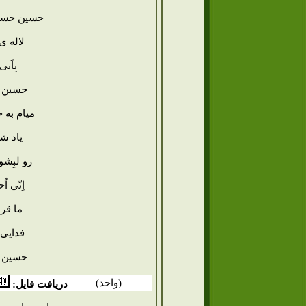
حسین حسین
لاله ی
بِاَب
حسین ثا
میام به 
یاد ش
رو لبِشو
اِنّي اُ
ما قر
فدایی
حسین ثا
(
واحد
)
دریافت فایل: