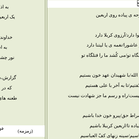
به اذ
حه ی پیاده روی اربعین
یک اربع
ا دارد/آرزوی کربلا دارد
خداوند
اشورا/نغمه ی یا لیتنا دارد
به ا
اه تو/می کُشد ما را قتلگاه تو
نور چشم
لله/با شهیدان عهد خون بستیم
گزارش،ده
فتیم/تا به آخر با علی هستیم
که در 
نیست/راه و رسم ما جز شهادت نیست
طعنه های
راط حق/پیرو خون خدا باشیم
اده تا/اربعین کرببلا باشیم
در
(
زمزمه
)
 یاسیم/سینه زنهای کفّ العباسیم