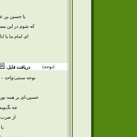
یا حسین بن علی
که شوم در این مس
ای امام ما یا اب
(نوحه)
دریافت فایل:
نوحه سنتی/واحد – ا
حسین،ای بر همه نور 
چه بگویم ب
از ضرب س
یا 