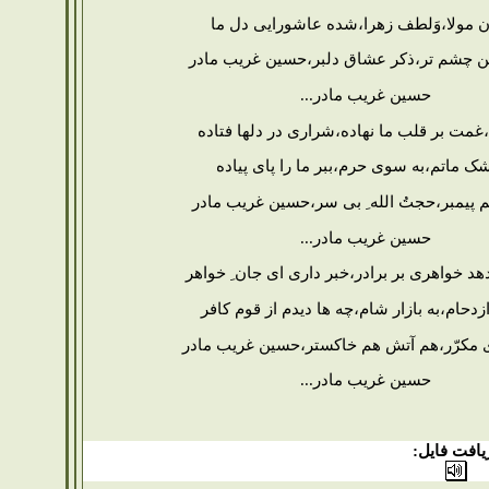
ن مولا،وَلطف زهرا،شده عاشورایی دل ما
ین چشم تر،ذکر عشاق دلبر،حسین غریب مادر
حسین غریب مادر...
،غمت بر قلب ما نهاده،شراری در دلها فتاده
شک ماتم،به سوی حرم،ببر ما را پای پیاده
 پیمبر،حجتُ الله ِ بی سر،حسین غریب مادر
حسین غریب مادر...
د خواهری بر برادر،خبر داری ای جان ِ خواهر
ازدحام،به بازار شام،چه ها دیدم از قوم کافر
 مکرّر،هم آتش هم خاکستر،حسین غریب مادر
حسین غریب مادر...
یافت فایل: