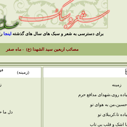
برای دسترسی به شعر و سبک های سال های گذشته
اینجا
را
مصائب اربعین سید الشهدا (ع) - ماه صفر
در
(
زمینه
)
ز
زمینه
یاده روی،شهدای مدافع حرم
ا حسین،من به هوای تو
دل ما ح
اده تا،کرببلای تو
ا اشک و قلب بی تاب