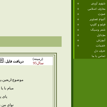
شهید آوینی
معارف اسلامی
صوت
آلبوم تصاویر
فیلم و کلیپ
شعر وسبک
موبایل
آموزش
خدمات
حرف دل
تماس با ما
(زمینه)
دریافت فایل:
سال95
موضوع:اربعین،پ
میام با ی
پای پی
نوای من ب