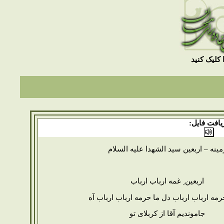
 کلیک کنید
یافت فایل:
مینه – اربعین سید الشهدا علیه السلام
اربعین ِ غمه ارباب ارباب
رمه ارباب ارباب دل ما حرمه ارباب ارباب آه
جاموندیم آقا از کربلای تو