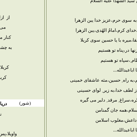
 سید الشهدا علیه السلام
از از
،به سوی حرم،عزیز خدا یبن الزهرا
می 
،خدای کرم،امامُ الهُدی،یبن الزهرا
کنار م
قا،میره با یا حسین سوی کربلا
به چشم
نها در،پناه تو هستیم
ام ِ،سپاه تو هستیم
کربلا
ا اباعبدالله...
کرب
،به راه ِ حسین،مثه عاشقای خمینی
بد،ز لطف خدا،به زیر ِ لوای حسینی
ره،سراغ ِ مرقد ِ دلبر می گیره
(
شور
)
دریا
سلام،همه جان گمنامن
ن
 داعش،مغلوب اسلامن
ا اباعبدالله...
واویلا،پس