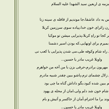
زمه ی اربعین سید الشهدا علیه السلام
 به داد عاشقا،جا موندیم از قافله ی سینه زنا
ن زائرای خون خدا،پیاده سوی سرزمین کربلا
ر کجا تو راهِ کربلا،پذیرایی میشن تو موکبا
میرم برای اونهایی،که بودن اسیر دشمنا
راه شام وکوفه طی،می شدن پذیرایی با کعب نی
واویلا غریب مادر یا حسین...
مهربون برادرم،حرفی بزن با من آخه من خواهرم
ن زلال چشمای ترم،پاشو ببین چقدر شبیه مادرم
م ببین شده کبود،بگو داداش گناه ما چی بود
شام خون شد دلم ولی،امان از محله ی یهود
موند برا ما احترام،أمان از خاکسر و آتیش و بام
واویلا غریب مادر یا حسین...