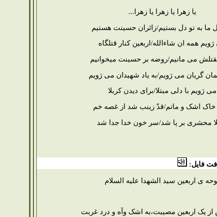
یا زهرا یا زهرا یا زهرا...
ل ما به تو دل بستیم/زائران حسینت هستیم
رَویم همه ان شاءالله/اربعین کنار قتلگاه
قتلش می مانیم/روضه بر حسینت میخوانیم
ان گریان می رَویم/به یاد شهیدان می رَویم
می رَویم با دلی مبتلا/برای دیدن کربلا
 خاک اشک و ماتم/قدّ زینب شد از غصه خم
لا محشری بر پا شد/سر خون خدا جدا شد
فت فایل:
وحه ی اربعین سید الشهدا علیه السلام
 از یک اربعین مصیبت،به اشک وآه و درد غربت