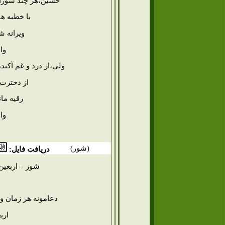
حسین،هر چند سوزاند
با خطبه ها
ویرانه ش
واو
ولی،از درد و غم آکن
از دخترت 
رقیه مان
واو
(
شور
)
دریافت فایل:
شور – اربعین
دعامونه هر زمان وه
ارب