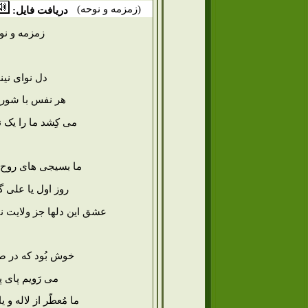
(
زمزمه و نوحه
)
دریافت فایل:
زمزمه و نو
دل نوای نینو
هر نفس با شور ع
می کِشد ما را یک نگ
ما بسیجی های روح ا
روز اول یا علی گ
عشق این دلها جز ولایت 
خوش بُود که در ص
می رَویم پای پی
ما مُعطّر از لاله و