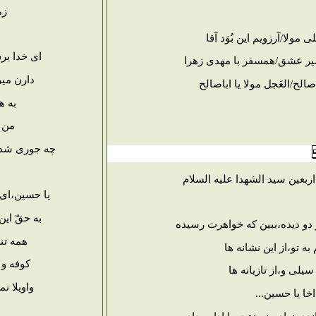
زم
 مولا/آرزویم این بُوَد آقا
ای خدا برس
یر عشق/همسفر با مهدی زهرا
دارن میر
اصالح/العَجل مولا یا اباصالح
به ه
من ب
چه جوری شد 
ربعین سید الشهدا علیه السلام
یا حسین،ای 
به حقّ ای
دو دیده،ببین که خواهرت رسیده
همه تن
ه تو،از این نشانه ها
کوفه و 
یلی و،از تازیانه ها
واویلا ن
اخا یا حسین...