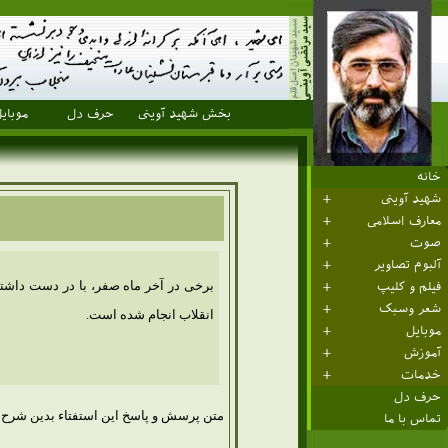
بخش شهید آوینی
حرف دل
موبای
خانه
شهید آوینی
معارف اسلامی
صوت
آلبوم تصاویر
برخی در آخر ماه صفر، با در دست داشتن
فیلم و کلیپ
شعر وسبک
انقلاب انجام شده است.
موبایل
آموزش
خدمات
حرف دل
متن پرسش و پاسخ این استفتاء بدین شرح
تماس با ما