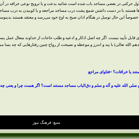
ل حركتى در بعضى مساجد باب شده است شائبه بدعت و يا ترويج نوعى خرافه در آن مى‌ر
نم‌ها هستند با در دست داشتن شمع پشت درب مساجد مراجعه و با كوبيدن به درب مساجد
صوصاً اين حال توسل در هنگام اذان صبح به اوج خود مى‌رسد و معتقد هستند بدينوسيله
ى قابل تأييد نيست. اگر چه اصل اذكار و ادعيه و طلب حاجات از خداوند متعال عمل پ
دهم الله تعالى) با پند و اندرز و موعظه و نصيحت از رواج چنين رفتارهايى كه چه بسا 
تند یا خرافات؟ +فتاوای مراجع
 صلی الله علیه و آله و سلم و دق‌الباب مساجد مستند است؟ اگر هست چرا و یعنی چه
منبع: فرهنگ نیوز