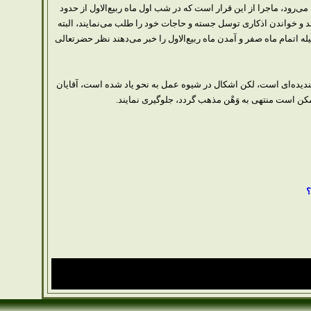
ود، ماجرا از اين قرار است كه در شب اول ماه ربيع‌الاول از حدود
 و خواندن اذكارى توسل جسته و حاجات خود را طلب مى‌نمايند، البته
 اتمام ماه صفر و آمدن ماه ربيع‌الاول را خبر مى‌دهند نظر حضرتعالى
سنديده‌اى است، لكن اشكال در شيوه عمل به نحو ياد شده است، آقايان
ممكن است منتهى به وَهْن مذهب گردد، جلوگيرى نمايند.
؟