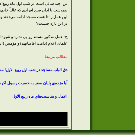
س: چند سالى است در شب اول ماه ربيع‌الاو
نيمه‌شب تا اذان صبح افرادى كه غالباً خا
اين عمل را تا هفت مسجد ادامه مى‌دهند و خ
در اين باره چيست؟
ج: عمل مذكور مستند روايى ندارد و شيوه‌ا
علماى اعلام (دامت افاضاتهم) و مؤمنين (اي
مطالب مرتبط :
دق الباب مساجد در شب اول ربیع الاول؛ مس
آیا مژده‌ی پایان صفر به حضرت رسول اکرم
اعمال و مناسبت‌هاي ماه ربيع ‎الاول