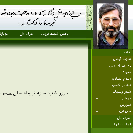
بخش شهید آوینی
حرف دل
موبای
خانه
شهید آوینی
معارف اسلامی
صوت
آلبوم تصاویر
فیلم و کلیپ
شعر وسبک
موبایل
آموزش
خدمات
حرف دل
تماس با ما