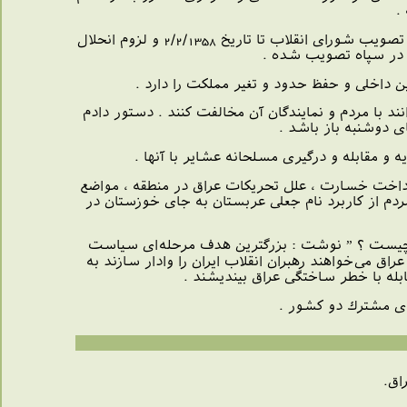
.
اطلاعیه روابط عمومی سپاه پاسداران انقلاب اسلامی در تأكید بر تشكیل رسمی سپاه به دستور امام و تصویب شورای انقلاب تا تاریخ 2/2/1358 و لزوم انحلال
نها در سپاه تصویب شده .
داخلی و حفظ حدود و تغیر مملكت را دارد .
ند با مردم و نمایندگان آن مخالفت كنند . دستور دادم
ای دوشنبه باز باشد .
و مقابله و درگیری مسلحانه عشایر با آنها .
پرداخت خسارت ، علل تحریكات عراق در منطقه ، مواضع
دم از كاربرد نام جعلی عربستان به جای خوزستان در
ان چیست ؟ ” نوشت : بزرگترین هدف مرحله‌ای سیاست
راق می‌خواهند رهبران انقلاب ایران را وادار سازند به
ه با خطر ساختگی عراق بیندیشند .
ای مشترك دو كشور .
اق.