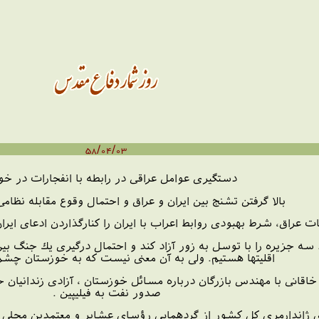
58/04/03
دستگیری عوامل عراقی در رابطه با انفجارات در خو
بالا گرفتن تشنج بین ایران و عراق و احتمال وقوع مقابله نظام
 عراق، شرط بهبودی روابط اعراب با ایران را كنارگذاردن ادعای ایر
ه جزیره را با توسل به زور آزاد كند و احتمال درگیری یك جنگ بین
اقلیتها هستیم. ولی به آن معنی نیست كه به خوزستان چشم
خاقانی با مهندس بازرگان درباره مسائل خوزستان ، آزادی زندانیا
صدور نفت به فیلیپین .
 ژاندارمری كل كشور از گردهمایی رؤسای عشایر و معتمدین محلی س