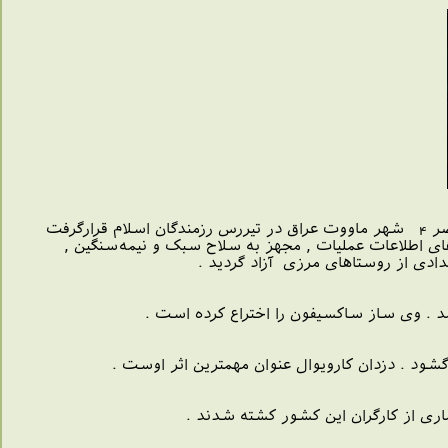
در چنین روزی در سال 1366 ه ش عملیات نصر 5 در منطقه قلعه دیزه عراق آغاز شد . پس از عملیات نصر 4 شهر ماووت عراق در تیررس رزمندگان اسلام قرارگرفت
ط نیروهای اطلاعات عملیات , مجهز به سلاح سبک و نیمه‌سنگین ,
ادی از روستاهای مرزی آزاد گردید .