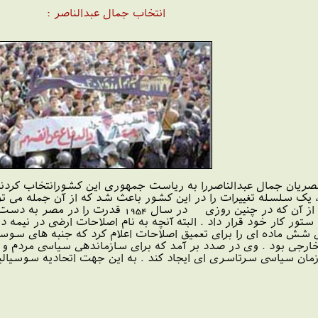
انتخاب جمال عبدالناصر :
در سال 1956 میلادی مصریان جمال عبدالناصررا به ریاست جمهوری این کشورانت
ت ، یک سلسله تغییرات را در این کشور باعث شد که از آن جمله می 
جمال عبدالناصر اشاره کرد . ناصر پس از آن که 
ز سال 1962 بر نامه ای شش ماده ای را برای تعمیق اصلاحات اعلام کرد که ج
جی بود . وی در صدد بر آمد که برای سازماندهی سیاسی مردم و بس
مان سیاسی سرتاسری ای ایجاد کند . به این جهت اتحادیه سوسیال