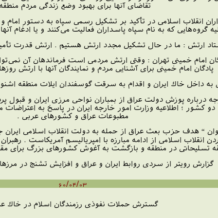
تقاضای آنها برای بهبود وضع زندگی مردم منطقه 
یه گروه‌هایی كه به نام سپاه پاسداران فعالیت می‌كنند و یا ادغام آ
د ارتش : ما در حال تشكیل مجدد ارتش هستیم . ارتش قدرت تأمین 
ن امام خمینی تهران : وقتی ارتش مردمی است فرماندهان آن نمی‌توان
پادگان امام خمینی برای آشنایی مردم و نمایندگان آنها با ارتش روزه
به داخل خاك ایران و اقدام به سرقت گوسفندان ایلات منطقه اشنویه 
ه درباره پوزش دولت عراق از بمباران نواحی مرزی ایران و قبول 
شور ؛ اطلاعیه وزارت امور خارجه ایران در پاسخ به اعتراضات مر
مطبوعات عراق و كشورهای عربی .
ا عنوان “ هدف حزب بعث عراق از حمله به دولت انقلاب اسلامی ایر
ن انقلاب اسلامی از ادامه مبارزه با امپریالیسم آمریكاست . رهبران ع
تسلیحاتی در منطقه و بازگشت به آغوش كشورهای بزرگ برای مقابل
گزارش رویتر از سردی روابط ایران و عراق و افزایش تشنج در مرزه
60/04/03
گسترش حملات نفوذی رزمندگان اسلام در خاك عر