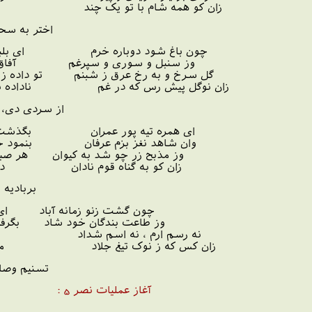
ان کو همه شام با تو یک چند در آرزو
اختر به سحر شمرده یا
چون باغ شود دوباره خرم ای بلبل مست
وز سنبل و سوری و سپرغم آفاق نگارخ
گل سرخ و به رخ عرق ز شبنم تو داده ز کف ق
زان نوگل پیش رس که در غم ناداده به نار
از سردی دی، فسرده یا
ای همره تیه پور عمران بگذشت چو این
وان شاهد نغز بزم عرفان بنمود چو وعد
وز مذبح زر چو شد به کیوان هر صبح شمیم
ن کو به گناه قوم نادان در حسرت ر
بربادیه جان سپرده ، 
چون گشت زنو زمانه آباد ای کودک د
وز طاعت بندگان خود شاد بگرفت ز سر 
ه رسم ارم ، نه اسم شداد گل بست ز
زان کس که ز نوک تیغ جلاد ماخوذ بجر
تسنیم وصال خورده ، 
آغاز عملیات نصر 5 :