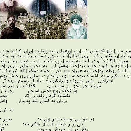
درسال 1287 هجری شمسی میرزا جهانگیرخان شیرازی اززعمای مشروطیت ایران ک
 شیرازمتولد ودرتهران مقتول شد . وی ازخانواده ای تهی دست برخاسته ب
 چهانگیر در 5 سالگی به شیراز بازگشت و در آنجا به تحصیل پرداخت . او در همی
یل علوم و فنون جدید پرداخت وهمزمان به انجمن های سری راه یاف
 با مشروطه پرداخت به همراه چند تن از جمله دهخدا که شرح آن گذ
مجلس جهانگیر خان به وس
اصرافیل شعر معروف و برانگیزنده " یاد آر زشمع مرده آر
مرغ سحر، چو این شب تار، بگذاشت ز سر سیا
وز تحفه روح بخش اسحار رفت از سر خف
بگشود گره ز زلف زر تار محبوبه نیل
یزدان به کمال شد پدیدار واهریمن ز
یاد آر ز شمع مرده، ی
ی مونس یوسف اندر این بند تعبیر عیان چو 
ل پر ز شعف، لب از شکر خند محسود عدو 
رفتی بر یار خویش و پیوند آزاد تر از ن