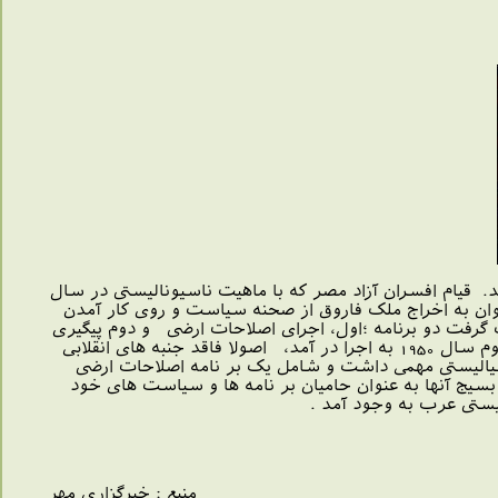
خاب کردند. قیام افسران آزاد مصر که با ماهیت ناسیونالیستی در سال
توان به اخراج ملک فاروق از صحنه سیاست و روی کار آمدن
در چنین روزی در سال 1954 قدرت را در مصر به دست گرفت دو برنامه ؛اول، اجرای اصلاحات ارضی و دوم پیگیری
بر نامه صنعتی شدن این کشور را درد ستور کار خود قرار داد . البته آنچه به نام اصلاحات ارضی در نیمه دوم سال 1950 به اجرا در آمد، اصولا فاقد جنبه های انقلابی
نبه های سوسیالیستی مهمی داشت و شامل یک بر نامه اصلاحات ارضی
یج آنها به عنوان حامیان بر نامه ها و سیاست های خود
یستی عرب به وجود آمد .
منبع : خبرگزاری مهر