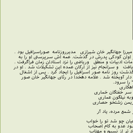
شته شد. میرزا جهانگیر خان شیرازی مدیرروزنامه صوراسرافیل بود .
ود و در اوان کودکی پدرش در گذشت. عمه اش سرپرستی او را به
ن زمان مقدمات ادبیات و منطق وریاضی را نزد استادان زمان فراگرفت .
ت و سرانجام نیز از ارکان عمده این تشکیلات شد . او در
شت روز نامه صور اسرافیل را ایجاد کرد . پس از اشغال
یله قزاقان دستگیر و به باغشاه برده شد و سرانجام در سال 1287 ه ش بهم دار آویخته شد . علامه دهخدا در رثای جهانگیر خان صور
 " را سرود.
هکاری
تگان خماری
گون عماری
شتخو حصاری
اد آر
شد تو را خواب
به کام اصحاب
سیم و مهتاب