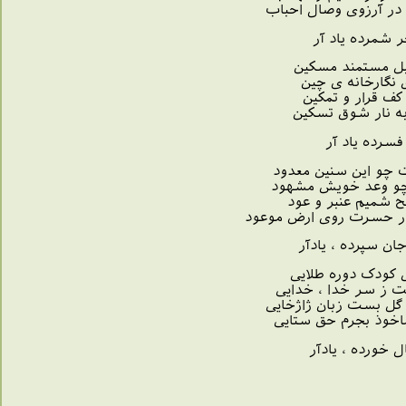
ی وصال احباب
د آر
مند مسکین
انه ی چین
رار و تمکین
 شوق تسکین
د آر
 سنین معدود
 خویش مشهود
 عنبر و عود
وی ارض موعود
یادآر
وره طلایی
خدا ، خدایی
بان ژاژخایی
م حق ستایی
یادآر