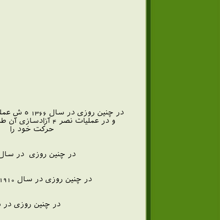
و در عملیات نصر 4
حرکت خود را به
در چنین روزی در سال 1846 میلادی جرج ساکس مخترع و موسیقیدان انگلیسی به دنیا آمد . وی ساز ساکسیفون را اختراع کرده
در چنین روزی در سال 1910 میلادی ژان آنویی نمایشنامه نویس برجسته انگلیسی دیده به جهان گشود . دزدان کارویوال عنوان مهمترین اثر اوست .
در چنین روزی در سال 1848 میلادی کارگران بر اثر یک تظاهرات گسترده در پاریس شماری از کارگ