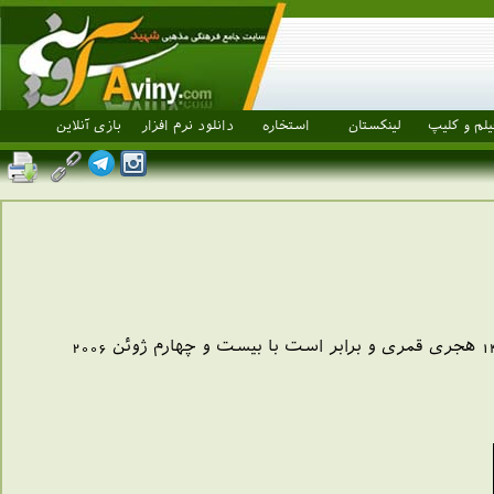
یلم و کلیپ
لینکستان
استخاره
دانلود نرم افزار
بازی آنلاین
امروز شنبه سوم تیرماه سال 1385 هجری شمسی ، مقارن است با بیست و هفتم جمادی الاول سال 1427 هجری قمری و برابر است با بیست و چهارم ژوئن 2006