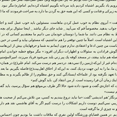
ویم یاد بگیریم. اشتباه کردیم باید مردانه بگوییم اشتباه کرده‌ایم. امام(ره) مگر نبود. 
گفت:« آبروی نظام به خوب عمل کردن ماهاست. مسئولین باید خوب عمل کنند و اجازه
 جواب بدهید. مخصوصاً قم که می‌آیید _ شاید جای دیگر نباشد _ اینجا سئوال برای بچه
ط به نظام می دانند. ما شما را دوستان خودمان می دانیم ما معتقدیم کسانی که در
ین اشتباه است. اصلاً ما چنین توقعی را هم نداشتیم، که مسئولی بیاید و کسی در حین 
ت من چنین ادعا و اعتقادی ندارم چون ایمانم به شما و حرفهایتان بیش از این‌هاست. 
 گوش فرادادن به سئوالات و اظهارات دیگران افزود:« مگر موقع خطبه خواندن اما
ه هم نبايد بيفتد، در مسجد كوفه يك پير زني بلند مي‌شود فرياد مي‌زند، اميرالمؤمنين ف
م غير از اين‌كه (زمین را) نمي‌دهد. دردسر هم درست مي‌كند. امام علي(ع) در همان‌ج
 تعهد نگرفته بود از علماء‌كه ايستادگي كنند و حق مظلوم را از ظالم بگيرند و به 
ينك زمان آن فرا رسيده است. از من انتقاد کن. بايد گوش كنم»
ت كه اجازه‌ي گفت و شنود داده شود حالا اگر طرف بي‌موقع هم سؤال پرسيد، بايد گفت
هم نيست»
خبرنگار"هم اندیشی"گفت:«
ما نبايد دروغ ببنديم به كسي، من تلاش مي‌كنم از صحبت ه
نمي‌كنيم. دوست داريم اشکالات را درست كنيم اگر به آقاي هاشمي نقد هم داري
 نه چيزي از ما گرفته است.
 ایم. در همين قضاياي ورزشگاه اولين نفري كه ملاقات داشت ما بوديم چون احساس 