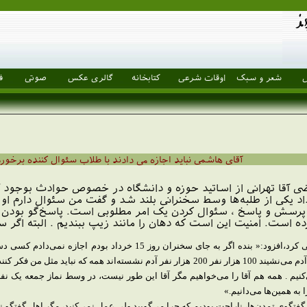
ل
شعر و سبک
اوقات شرعی
کتابخانه
گالری عکس
صوتی
ف
آقای هاشمی نباید اجازه می دادند با طلاب سئوال کننده برخو
وده که شنیدم در قم روز 15 خرداد یکی از طلبه‌ها وسط سخنرانی بلند شد و گفت من س
م. پرسش و پاسخ ، سئوال کردن یک امر مطلوبی است. پاسخ‌گو بودن ه
زده است. امنیت این است که دهان را مانند زیپ ببندیم . البته اگر 
وی که در موسسه امام خمینی (ره) سخنرانی می کرد،افزود:« بنده اگر به جای سخنران روز 15 خرداد
سوال کننده را فشار بدهد. گاهی در یک جلسه که آدم می‌نشیند 100 هزار نفر 200 هزار نفر آدم نشسته‌اند همه که نبا
نیم . همه هم آقا را می‌خواهیم مگر آقا این طور نیست، در وسط نماز جمعه یک نفر 
 به همین‌ها می‌دانیم.»
 گفتگوی تمدن‌ها، ناراحت بودیم که چرا می‌گویید ولی عمل نمی‌کنید، مگر اهل گفتگو 