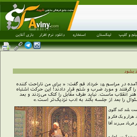
یلم و کلیپ
لینکستان
استخاره
دانلود نرم افزار
بازی آنلاین
رد بشود
حجت الاسلام و المسلین دکتر مرتضی آقا تهرانی از اساتید حوزه و دانشگاه در خصوص حوادث بوجود آمده در مراسم 15 خرداد قم گفت: « برای من ناراحت کننده
ئوال دارم او را گرفتند و مورد ضرب و شتم قرار دادند! این حرکت اشتباه
نر انقلاب ماست. نباید طرف مقابل را کتک می‌زدند و بعد
سئوال را بعد از جلسه بکند به ادب نزدیک‌تر است.»
 بودم اجازه نمی‌دادم کسی دست بلند کند گلوی
ید مثل من فکر کنند. هزار و یک فکر و
فریاد می‌زند آقا
نیستند؟ پس اجازه