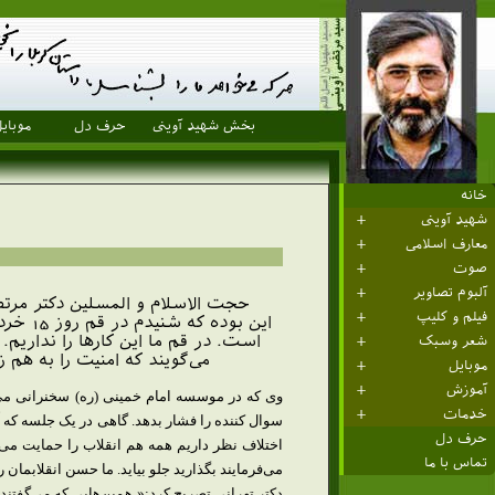
بخش شهید آوینی
حرف دل
موبای
خانه
شهید آوینی
معارف اسلامی
صوت
آلبوم تصاویر
فیلم و کلیپ
این ب
است. در قم ما این کارها را نداری
شعر وسبک
می‌گویند که امنيت را به هم 
موبایل
آموزش
خدمات
حرف دل
اختلاف نظر داریم همه هم انقلاب را حمایت می‌ک
تماس با ما
می‌فرمایند بگذارید جلو بیاید. ما حسن انقلابمان را
دکتر تهرانی تصریح کرد:« همین‌هایی که می‌گفتند