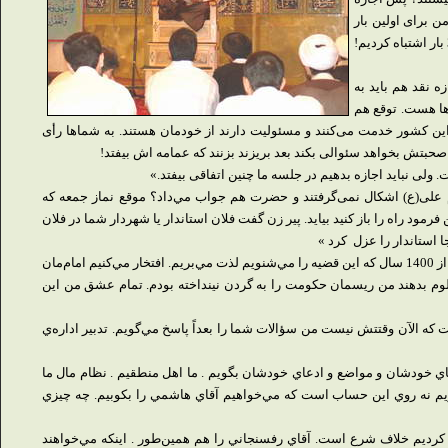
من برای اولین بار
بود می‌دیدم یک آدمی با این علم و سواد با این همه زیرکی و فتانت و کسی که این همه حق به گردن ما دارد،به صراحت فرمودند که ما 3 بار اشتباه کردیم!
 نقد هم باید به
‌ها هست. توقع هم
 این کشور خدمت می‌کنند و مسئولیت دارند از خودمان هستند. به شماها رأی
صحبتش بخواهد سئوالی بکند بعد بریزند بزنند که عمامه اش بیفتد!
ولی نباید اجازه بدهیم در جلسه ما چنین اتفاقی بیفتد.»
م علی(ع) اشکال نمی‌گرفتند و حضرت هم جواب مي‌داد؟ موقع نماز جمعه كه
رمود راه را باز كنيد بيايد. پير زن گفت فلان استاندار يا شهردار شما در فلان
ا استاندار را عزل
کرد »
وی تاکید کرد:« ما توقع داريم مسئولين ما، دوستان ما، ما را به اين جهت نزديك كنند، نه اين‌كه از اخلاق اهل‌بيت(ع) فاصله بگيريم. ما بعد از 1400 سال كه اين قضيه را مي‌شنويم لذت مي‌بريم. افتخار مي‌كنيم امام‌مان
مظلوم بدهند من ريسمان حكومت را به گردن نينداخته بودم. تمام عشق من اين
 كه الآن وقتتش نيست من سؤالات شما را بعداً پاسخ مي‌گويم. تدبير اداره‌ي
اي خودشان و مواضع و ادعاي خودشان بگويم . ما اهل منطقيم . نظام مال ما
م نه روي اين حساب است كه مي‌خواهيم آقاي هاشمي را بكوبيم. چه چيزي
كرديم خلاف شرع است. آقاي رفسنجاني را هم همين‌طور . اينکه مي‌خواهند