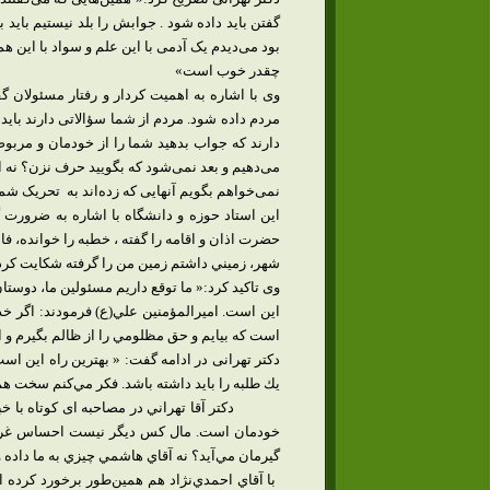
گفتن باید داده شود . جوابش را بلد نیستیم باید بر
چقدر خوب است»
وی با اشاره به اهمیت کردار و رفتار مسئولان 
مردم داده شود. مردم از شما سؤالاتی دارند باید
دارند که جواب بدهید شما را از خودمان و مربو
می‌دهیم و بعد نمی‌شود که بگویید حرف نزن؟ نه ا
نمی‌خواهم بگویم آنهایی که زده‌اند به
تحریک شماس
این استاد حوزه و دانشگاه با اشاره به ضرورت
حضرت اذان و اقامه را گفته ، خطبه را خوانده، فاصل
شهر، زميني داشتم زمين من را گرفته شكايت كرده‌ا
اين است. اميرالمؤمنين علي(ع) فرمودند: اگر خدا
است كه بيايم و حق مظلومي را از ظالم بگيرم و ا
دکتر تهرانی در ادامه گفت: « بهترين راه اين اس
يك طلبه را بايد داشته باشد. فكر مي‌كنم سخت 
دکتر آقا تهراني در مصاحبه ای کوتاه با 
خودمان است. مال كس ديگر نيست احساس غريبي 
گيرمان مي‌آيد؟ نه آقاي هاشمي چيزي به ما داده و
با آقاي احمدي‌نژاد هم همين‌طور برخورد کرده