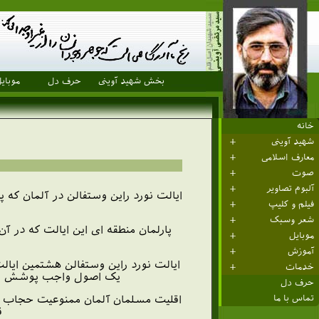
بخش شهید آوینی
حرف دل
موبای
خانه
شهید آوینی
معارف اسلامی
صوت
آلبوم تصاویر
ایالت نورد راین وستفالن در آلمان ک
فیلم و کلیپ
شعر وسبک
پارلمان منطقه ای این ایالت که در 
موبایل
آموزش
خدمات
یک اصول واجب پوشش برای 
حرف دل
اقلیت مسلمان آلمان ممنوعیت حجاب در 
تماس با ما
ق