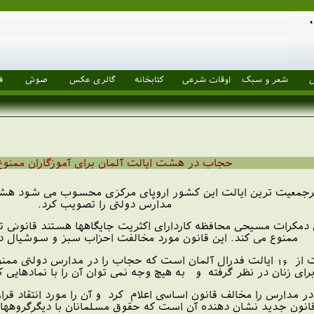
ل
شعر و سبک
اوقات شرعی
کتابخانه
گالری عکس
صوتی
ف
حجاب در هشت ایالت آلمان برای آموزگاران ممنو
ه پرجمعیت ترین ایالت این کشور اروپای مرکزی محسوب می شود هشتم
مدارس دولتی را تصویب کرد.
آن دمکرات مسیحی محافظه کاردارای اکثریت جایگاهها هستند قانونی
ممنوع می کند. این قانون مورد مخالفت احزاب سبز و سوشیال دم
ایالت نورد راین وستفالن هشتمین ایالت از 16 ایالت فدرال آلمان است که حجاب ر
زنان در نظر گرفته و به هیچ وجه نمی توان آن را با نمادهایی ک
مدارس را مخالف قانون اساسی اعلام کرد و آن را مورد انتقاد قرا
انون جدید نشان دهنده آن است که حقوق مسلمانان با دیگرگروهه