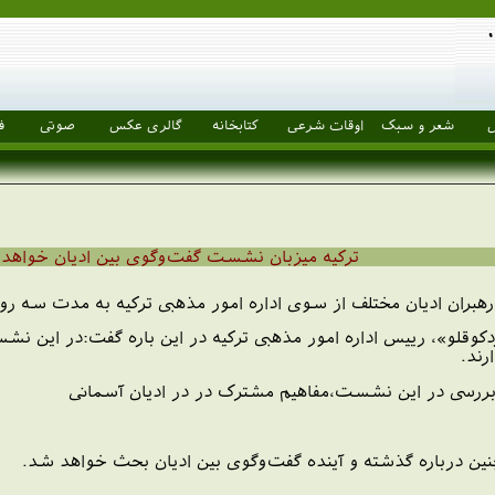
ل
شعر و سبک
اوقات شرعی
کتابخانه
گالری عکس
صوتی
ف
تركيه ميزبان نشست گفت‌وگوی بين اديان خواهد 
بران اديان مختلف از سوی اداره امور مذهبی تركيه به مدت سه روز
 بردكوقلو»، رييس اداره امور مذهبی تركيه در اين باره گفت:در اين
رند.
 بررسی در اين نشست،مفاهیم مشترک در در اديان آسمانی
ن درباره گذشته و آينده گفت‌وگوی بين اديان بحث خواهد شد.