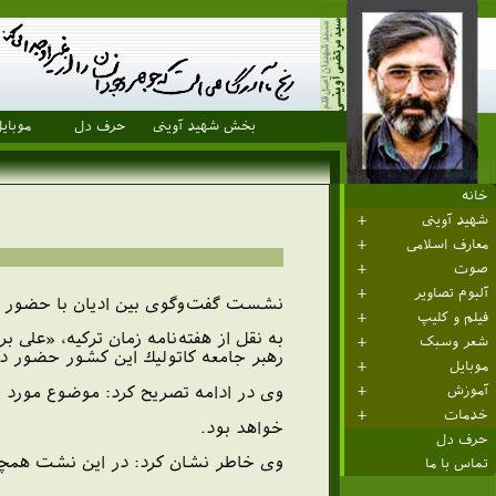
بخش شهید آوینی
حرف دل
موبای
خانه
شهید آوینی
معارف اسلامی
صوت
آلبوم تصاویر
نشست گفت‌و‌گوی بين اديان با حضور ره
فیلم و کلیپ
به نقل از هفته‌نامه زمان تركيه، «علی
شعر وسبک
رهبر جامعه كاتوليك این کشور حضور دا
موبایل
وی در ادامه تصريح كرد: موضوع‌ مورد
آموزش
خدمات
خواهد بود.
حرف دل
وی خاطر نشان كرد: در اين نشت همچني
تماس با ما