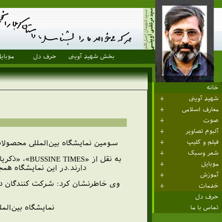
بخش شهید آوینی
حرف دل
موبای
خانه
شهید آوینی
معارف اسلامی
صوت
آلبوم تصاویر
فیلم و کلیپ
سومين نمايشگاه بین‌المللی محصولات حلال با حضور 200 توزيع‌كننده بين‌المللی و 300 توليد كننده‌ی محصولا
شعر وسبک
به نقل از 
موبایل
دارند.در اين نمايشگاه هم
آموزش
وی خاطرنشان كرد: شركت كنندگان در س
خدمات
حرف دل
نمايشگاه بين‌المللی محصولات حلال 20 ارديبهشت ماه ب
تماس با ما