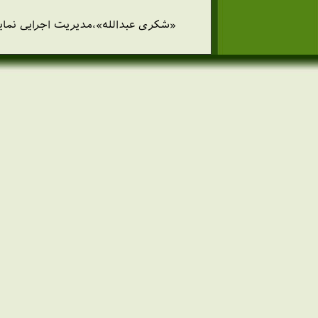
ا
«شكری عبدالله»،مديريت اجرايی نمايشگ