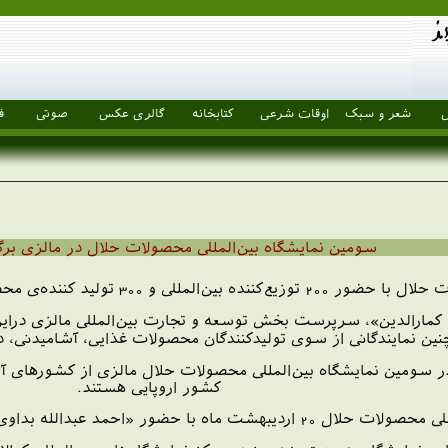
ل
شعر و سبک
اوقات شرعی
کتابخانه
گالری عکس
صوتی
ف
سومين نمايشگاه بين‌المللی محصولات حلال در مالزی برگ
ت حلال از كشور مالزی در كوالالامپور برگزار می‌شود.
«BUSSINE TIMES»، «ذكريا كمارالدين»، سرپرست بخش توسعه و تجارت بين‌المللی م
چنين نمايندگانی از سوی توليدكنندگان محصولات غذايی، آشاميدنی، د
ومين نمايشگاه بين‌المللی محصولات حلال مالزی از كشورهای آمريكا
کشور اروپایی هستند.
ا حضور «احمد عبدالله بداوی»،نخست وزير مالزی آغاز خواهد شد.