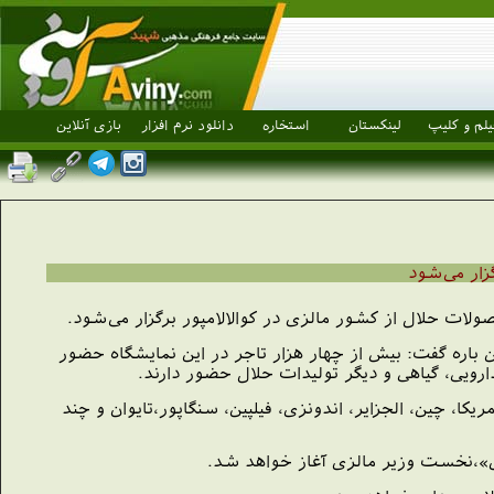
یلم و کلیپ
لینکستان
استخاره
دانلود نرم افزار
بازی آنلاین
زار می‌شود
الزی دراين باره گفت: بيش از چهار هزار تاجر در اين نمايشگاه حضور
ارویی، گياهی و دیگر توليدات حلال حضور دارند.
، چين، الجزاير، اندونزی، فيلپين، سنگاپور،تايوان و چند