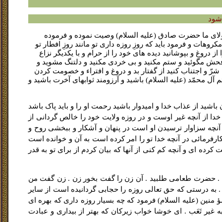
 شود
 مولاى ما حضرت صادق (علیه السلام) وصیت نموده و فرموده
وهات و فرمود باید که روزِ روزه داری تو مانند روزِ افطار تو
ز دروغ و بپوشانید دیده هاى خود را از حرام و با یکدیگر نزاع
 فحش مگوئید و ستم مکنید و بى خردى مکنید و دلتنگ مشوید و
 شرّ و اجتناب کنید از گفتار بد و دروغ و افتراء و خصومت کردن
 آل محمّد (علیه السلام) باشید و آرزومند ثوابهاى آخرت باشید و
اشید از عذاب خدا و امیدوار باشید رحمت او را و باید پاک باشد
ى خدا از آنچه غیر اوست و در روزه ولایت خود را خالص گردانى از
 آنچه سزاوار ترسیدن او است در پنهان و آشکار و ببخشى روح و
ه کارفرمائى در آنچه خدا تو را امر کرده است به آن و خوانده است
رده اى و آنچه کم کنى از آنها که بیان کردم از براى تو به قدر
ام داد . حضرت طعامى طلبید . آن زن را گفت بخور زن . زن گفت من
 . به درستى که حق تعالى روزه را حجابى گردانیده است از سایر
ؤ منین (علیه السلام) فرمود که چه بسیار روزه دارى که بهره اى
 غیر تَعَب . اى خوشا خواب زیرکان که بهتر از بیدارى و عبادت