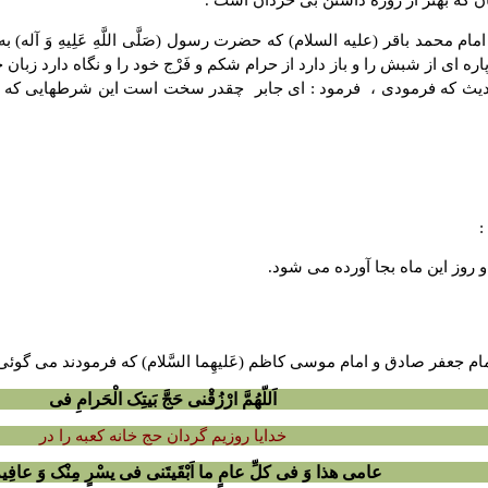
 که بهتر از روزه داشتن بى خردان است .
م محمد باقر (علیه السلام) که حضرت رسول (صَلَّى اللَّهِ عَلِیهِ وَ آله)
اره اى از شبش را و باز دارد از حرام شکم و فَرْج خود را و نگاه دارد زبان خ
حدیث که فرمودى ، فرمود : اى جابر چقدر سخت است این شرطهایى که نم
:
وز این ماه بجا آورده مى شود.
فر صادق و امام موسى کاظم (عَلیهِما السَّلام) که فرمودند مى گوئى در م
اَللّهُمَّ ارْزُقْنى حَجَّ بَیتِک الْحَرامِ فى
خدایا روزیم گردان حج خانه کعبه را در
عامى هذا وَ فى کلِّ عامٍ ما اَبْقَیتَنى فى یسْرٍ مِنْک وَ عافِیةٍ 