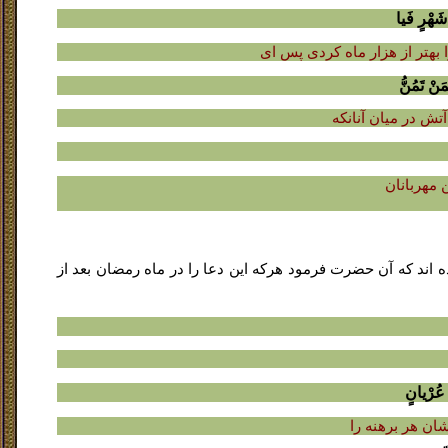
 شَهْرٍ فَیا
 بهتر از هزار ماه کردى پس اى
َنْ تَمُنُّ
تش در میان آنانکه
 مهربانان
رده اند که آن حضرت فرمود هرکه این دعا را در ماه رمضان بعد از
َ عُرْیانٍ
شان هر برهنه را