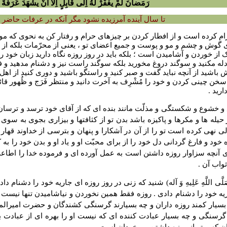
رَمَضانَ لَمْ یغْفَرْ لَهُ اِلى قابِلٍ اِلاّ اَنْ یشْهَدَ عَرَفَةَ
تا سال آینده آمرزیده نشود مگر آنکه در عرفات حاضر
 حرام کرده است و از افطار کردن بر چیزهاى حرام و رفتار کن به نحوى که
 گوش و چشم و مو و پوست و جمیع اعضاى تو ، یعنى از محرّمات بلکه از مکر
از خوردن و آشامیدن است ؛ بلکه باید در روز روزه نگاه دارید زبان خود را ا
جادله مکنید و سوگند دروغ مخورید بلکه سوگند راست نیز و دشنام مدهید و
ش باشید از آنچه نباید گفت و صبر کنید و راستگو باشید و دورى کنید از اهل
خن چینى کردن و خود را مُشْرِف به آخرت دانید و منتظر فَرَج و ظُهور قائم
رید .
ع و خشوع و شکستگى و مذلّت مانند بنده اى که از آقاى خود ترسد و ترسان ب
ز حیله ها و مکرها و پاکیزه باشد بدن تو از کثافتها و بیزارى بجوى به سو
ى نهى کرده است تو را از آن در آشکارا و پنهان و بترسى از خداوند قهار
ه خود و فارغ گردانى دل خود را از براى محبّت او و یاد او و بدن خود را ب
ى آنچه سزاوار روزه داشتن است به عمل آورده اى و فرموده خدا را اطاعت ک
واب آن .
ى اللَّهِ عَلِیهِ وَ آله) شنید که زنى در روز روزه اى جاریه خود را دشن
اریه خود را دشنام دادى . روزه فقط همین نخوردن و نیاشامیدن تنها نیست
 چه بسیار کمند روزه داران و چه بسیارند گرسنگى کشندگان و حضرت امیرالم
 گرسنگى و چه بسیار عبادت کننده اى که نیست او را بهره اى از عبادت به