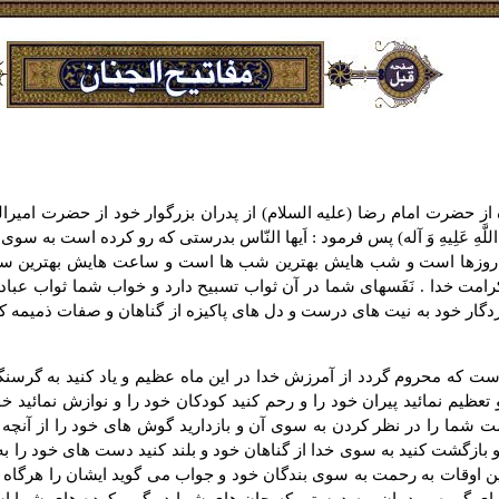
 حضرت امام رضا (علیه السلام) از پدران بزرگوار خود از حضرت امیرالمؤ
َّهِ عَلِیهِ وَ آله) پس فرمود : اَیها النّاس بدرستى که رو کرده است به
ن روزها است و شب هایش بهترین شب ها است و ساعت هایش بهترین ساع
کرامت خدا . نَفَسهاى شما در آن ثواب تسبیح دارد و خواب شما ثواب عب
ار خود به نیت هاى درست و دل هاى پاکیزه از گناهان و صفات ذمیمه که 
 که محروم گردد از آمرزش خدا در این ماه عظیم و یاد کنید به گرسنگ
تعظیم نمائید پیران خود را و رحم کنید کودکان خود را و نوازش نمائید خو
ست شما را در نظر کردن به سوى آن و بازدارید گوش هاى خود را از آنچه ح
 و بازگشت کنید به سوى خدا از گناهان خود و بلند کنید دست هاى خود را ب
اوقات به رحمت به سوى بندگان خود و جواب مى گوید ایشان را هرگاه او را
د اى گروه مردمان . به درستى که جان هاى شما در گروِ کرده هاى شما ا