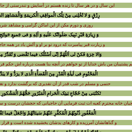
این سال و در هر سال تا زنده هستم در آسایش و تندرستى از ج
رِزْقٍ وَ لا تُخْلِنى مِنْ تِلْک الْمواقِفِ الْکریمَةِ وَالْمَشاهِدِ الش
روزى و دورم مکن از این اماکن گرامى و مشاهد شری
وَ زِیارَةِ قَبْرِ نَبِیک صَلَواتُک عَلَیهِ وَ آلِهِ وَ فى جَمیعِ حَوائِجِ ا
و زیارت قبر پیامبرت که درود تو بر او و آلش باد در همه حاج
وَالا خِرَةِ فَکنْ لى اَللّهُمَّ اِنّى اَسْئَلُک فیما تَقْضى وَ تُقَدِّرُ مِن
م پشتیبان من باش خدایا از تو خواهم در آنچه بنا هست درباره اش حکم فر
الْمَحْتُومِ فى لَیلَةِ الْقَدْرِ مِنَ الْقَضاَّءِ الَّذى لا یرَدُّ وَ لا یبَدَّ
حتمى و مسلم در شب قدر از آن تقدیرى که برگشت ندارد و تغیی
تَکتُبَنى مِنْ حُجّاجِ بَیتِک الْحَرامِ الْمَبْرُورِ حَجُّهُمُ الْمَشْکورِ 
اجیان خانه محترم کعبه ات ثبت فرمایى آن حاجیانى که حجشان درست و 
الْمَغْفُورِ ذُنُوبُهُمُ الْمُکفَّرِ عَنْهُمْ سَیئاتُهُمْ وَاجْعَلْ فیما 
و گناهانشان آمرزیده و کارهاى بدشان بخشیده شده است و قرار 