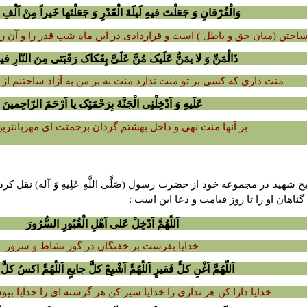
وَالْفُرْقانِ وَ جَعَلْتَ فیهِ لَیلَةَ الْقَدْرِ وَ جَعَلْتَها خَیراً مِنْ اَلْفِ
ساختن (میان حق و باطل ) است و قراردادى در این ماه شب قدر را و آن را
ذَالْمَنِّ وَ لا یمَنُّ عَلَیک مُنَّ عَلَىَّ بِفَکاک رَقَبَتى مِنَ النّارِ فیم
منت دارى که کسى بر تو منت ندارد منت نه بر من به آزاد ساختنم از آ
عَلَیهِ وَ اَدْخِلْنِى الْجَنَّةَ بِرَحْمَتِک یا اَرْحَمَ الرّاحِمینَ
بر آنها منت نهى و داخل بهشتم گردان برحمتت اى مهربانترین
هید در مجموعه خود از حضرت رسول (صَلَّى اللَّهِ عَلِیهِ وَ آله) نقل ک
ناهان او را تا روز قیامت و دعا این است :
اَللّهُمَّ اَدْخِلْ عَلى اَهْلِ الْقُبُورِ السُّرُورَ
خدایا بفرست بر خفتگان در گور نشاط و سرور
اَللّهُمَّ اَغْنِ کلَّ فَقیرٍ اَللّهُمَّ اَشْبِعْ کلَّ جایعٍ اَللّهُمَّ اکسُ کلّ
خدایا دارا کن هر ندارى را خدایا سیر کن هر گرسنه اى را خدایا بپو