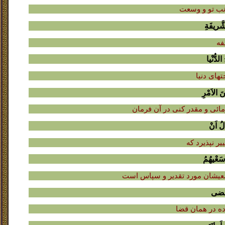
انب تو و وسعت
َّریفَةِ
فه
لدُّنْیا
تهاى دنیا
َ الاَمْرِ
مائى و مقدر کنى در آن فرمان
لُ اَنْ
ر نپذیرد که
سَعْیهُمُ
سعیشان مورد تقدیر و سپاس است
تَقْضى
ده در همان قضا