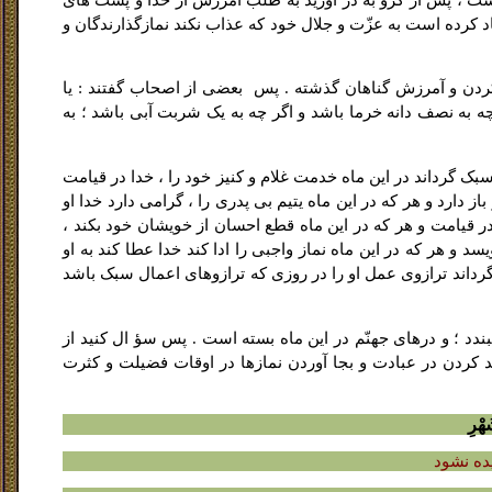
د کرده است به عزّت و جلال خود که عذاب نکند نمازگذارندگان و
د کردن و آمرزش گناهان گذشته . پس ‍ بعضى از اصحاب گفتند : یا
ه به نصف دانه خرما باشد و اگر چه به یک شربت آبى باشد ؛ به
ه سبک گرداند در این ماه خدمت غلام و کنیز خود را ، خدا در قیامت
ز دارد و هر که در این ماه یتیم بى پدرى را ، گرامى دارد خدا او
در قیامت و هر که در این ماه قطع احسان از خویشان خود بکند ،
د و هر که در این ماه نماز واجبى را ادا کند خدا عطا کند به او
رداند ترازوى عمل او را در روزى که ترازوهاى اعمال سبک باشد
ندد ؛ و درهاى جهنّم در این ماه بسته است . پس سؤ ال کنید از
َهد کردن در عبادت و بجا آوردن نمازها در اوقات فضیلت و کثرت
هْرِ
ده نشود