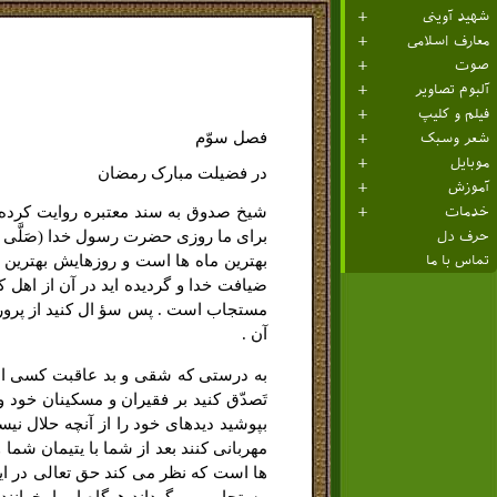
شهید آوینی
معارف اسلامی
صوت
آلبوم تصاویر
فیلم و کلیپ
فصل سوّم
شعر وسبک
موبایل
در فضیلت مبارک رمضان
آموزش
شیخ صدوق به سند معتبره روایت کرده از
خدمات
براى ما روزى حضرت رسول خدا (صَلَّى الل
حرف دل
بهترین ماه ها است و روزهایش بهتری
تماس با ما
ضیافت خدا و گردیده اید در آن از اهل 
مستجاب است . پس سؤ ال کنید از پروردگ
آن .
به درستى که شقى و بد عاقبت کسى است
تَصدّق کنید بر فقیران و مسکینان خود و 
بپوشید دیدهاى خود را از آنچه حلال نی
مهربانى کنند بعد از شما با یتیمان شما
ها است که نظر مى کند حق تعالى در این 
مستجاب مى گرداند هرگاه او را بخوانن