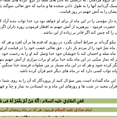
ک گردانید آنها را به طول دادن سجده ها و بدانید که حق تعالى سوگند یا
یشان را به آتش جهنم در روز قیامت .
زه دار مؤمنى را در این ماه از براى او خواهد بود نزد خدا ثواب بنده آزا
 حضرت فرمود : بپرهیزید از آتش جهنم به افطار فرمودن روزه داران اگرچ
 که چنین کند اگر قادر بر زیاده از این نباشد .
 ماه نیکو گرداند بر صراط آسان بگذرد در روزى که قدم ها بر آن لغزد و هر ک
ماه شرّ خود را از مردم باز دارد ، حق تعالى غضب خود را در قیامت از او با
ن ماه صله و احسان کند با خویشان خود خدا وَصل کند او را به رحمت خود 
ه نماز سنّتى در این ماه بکند خدا براى او برات بیزارى از آتش جهنم بنویس
یگر کرده شود و هر که در این ماه بسیار بر من صلوات فرستد خدا سنگین گ
واند ثواب کسى دارد که در ماه هاى دیگر ختم قرآن کرده باشد .
 این ماه گشاده است پس سؤ ال کنید از پروردگار که آن را به روى شما نب
قرآن مجید در شب ها و روزهاى این ماه و به ایستادن به نماز و جِدّ و ج
فَعَنِ الصّادِقِ علیه السلام : اَنَّهُ مَنْ لَمْ یغْفَرْ لَهُ فى شَ
امام صادق علیه السلام فرمود: هر که در ماه رمضان آمرزی