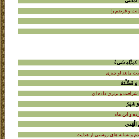
ى اَمانَتى
انت و قرضم را
 کمِثْلِهِ شَىءٌ
ست مانند او چیزى
َ فَضَّلْتَهُ
ا شرافت و برترى داده اى
َ شَهْرُ
ده و این ماه
َ الْهُدى
م و نشانه هاى روشنى از هدایت