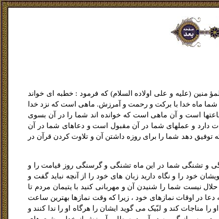
 منین (علیه و على اولاده السلام) که فرمود : خطبه اى خواند
 سوى شما ماه خدا با برکت و رحمت و آمرزش. ماهى است که نزد خدا
تها است و آن ماهی است که خوانده اند شما را در آن بسوى
ادت دارد و عملهاى شما در آن مقبول است و دعاهاى شما در آن
توفیق دهد شما را براى روزه داشتن آن و تلاوت کردن قرآن در
ى و تشنگى شما در این ماه تشنگى و گرسنگى روز قیامت را و
یشان خود را و نگاه دارید زبان هاى خود را از آنچه نباید گفت و
لال نیست شما را شنیدن آن و مهربانى کنید با یتیمان مردم تا
ه دعا در اوقات نمازهاى خود ، زیرا که وقت نمازها بهترین ساعت
 مناجات کند و لبّیک مى گوید ایشان را هرگاه او را ندا کنند و
ست ، پس از گرو به در آورید به طلب آمرزش از خدا و پشت هاى