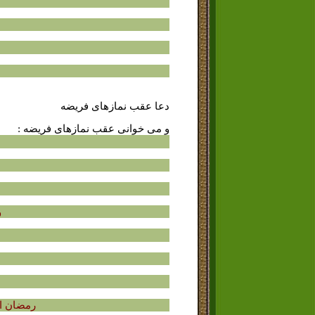
دعا عقب نمازهاى فریضه
و مى خوانى عقب نمازهاى فریضه :
و
رمضان اس