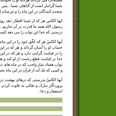
شما گرانبار است از گناهان شما ، پس سب
سجده کنندگان در این ماه را و نترساند ا
ایها النّاس هر که از شما افطار دهد رو
رسول الله همه ما قدرت بر آن نداریم .
درستى که خدا این ثواب را مى دهد کسى را
اَیها النّاسُ هر که خُلْق خود را در این
حساب او را آسان گرداند و هر که در این 
را در قیامت گرامى دارد و هر که در ای
خدا در قیامت قطع رحمت از او کند و هر ک
ثواب هفتاد نماز واجب که در ماه هاى د
و کسى که یک آیه از قرآن در این ماه بخ
اَیها النّاسُ بدرستى که درهاى بهشت در
پروردگار تبارک و تعالى به تلاوت کردن 
استغفار و دعا .