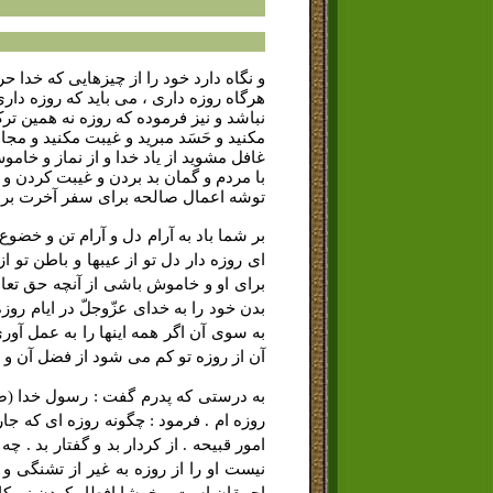
و نگاه دارد خود را از چیزهایى که خدا
هرگاه روزه دارى ، مى باید که روزه داری
نباشد و نیز فرموده که روزه نه همین ترک 
مکنید و حَسَد مبرید و غیبت مکنید و م
غافل مشوید از یاد خدا و از نماز و خامو
با مردم و گمان بد بردن و غیبت کردن و س
توشه اعمال صالحه براى سفر آخرت بردا
بر شما باد به آرام دل و آرام تن و خضو
اى روزه دار دل تو از عیبها و باطن تو ا
براى او و خاموش باشى از آنچه حق تعال
بدن خود را به خداى عزّوجلّ در ایام روز
به سوى آن اگر همه اینها را به عمل آور
آن از روزه تو کم مى شود از فضل آن و ث
به درستى که پدرم گفت : رسول خدا (صَلَّ
روزه ام . فرمود : چگونه روزه اى که ج
امور قبیحه . از کردار بد و گفتار بد .
نیست او را از روزه به غیر از تشنگى و