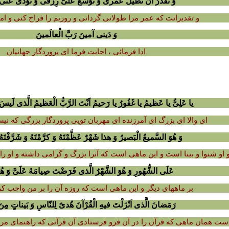
وَ تُقَدِّرُ اَنْ تُطیلَ عُمْرى وَ تُوَسِّعَ عَلَىَّ رِزْقى وَ تُؤدِّى عَنّ
و تقدیراتت که عمر مرا طولانى گردانى و روزیم را فراخ کنى و ام
وَ دَینى آمینَ رَبَّ الْعالَمینَ
ادا فرمائى ، اجابت فرما اى پروردگار جهانیان
یا عَلِىُّ یا عَظیمُ یا غَفُورُ یا رَحیمُ اَنْتَ الرَّبُّ الْعَظیمُ الَّذى لَیسَ
اى والا اى بزرگ اى آمرزنده اى مهربان تویى پروردگار بزرگى که نی
وَ هُوَ السَّمیعُ الْبَصیرُ وَ هذا شَهْرٌ عَظَّمْتَهُ وَ کرَّمْتَهُ وَ شَرَّفْتَهُ و
 او شنوا و بینا است و این ماهى است که آنرا بزرگ و گرامى داشته و او ر
عَلَى الشُّهُورِ وَ هُوَ الشَّهْرُ الَّذى فَرَضْتَ صِیامَهُ عَلَىَّ وَ هُو
بر ماههاى دیگر و این ماهى است که روزه آن را بر من واجب کر
رَمَضانَ الَّذى اَنْزَلْتَ فیهِ الْقُرْآنَ هُدىً لِلنّاسِ وَ بَیناتٍ مِن
ت همان ماهى که قرآن را در آن فرو فرستادى آن قرآنى که راهنماى مرد