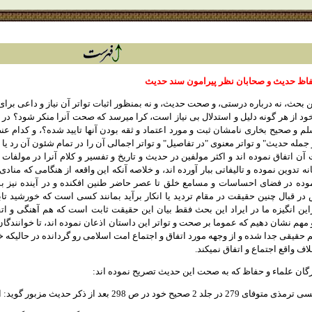
فاظ حديث و صحابان نظر پيرامون سند حديث
ن بحث، نه درباره درستى، و صحت حديث، و نه بمنظور اثبات تواتر آن نياز و داعى برا
خود از هر گونه دليل و استدلال بى نياز است، كرا ميرسد كه صحت آنرا منكر شود؟ در 
م و صحيح بخارى نامشان ثبت و مورد اعتماد و ثقه بودن آنها تاييد شده؟، و كدام ع
جمله حديث" و تواتر معنوى "در تفاصيل" و تواتر اجمالى آن را در تمام شئون آن رد يا ان
 آن اتفاق نموده اند و اكثر مولفين در حديث و تاريخ و تفسير و كلام آنرا در مولفات
نه تدوين نموده و تاليفاتى ببار آورده اند، و خلاصه آنكه اين واقعه از هنگامى كه م
موده در فضاى احساسات و مسامع خلق تا عصر حاضر طنين افكنده و در آينده نيز بم
ر قبال چنين حقيقت در مقام ترديد يا انكار برآيد بمانند كسى است كه خورشيد تابان
ابراين انگيزه ما در ايراد اين بحث فقط بيان اين حقيقت ثابت است كه هم آهنگى و 
مهم نشان دهيم كه عموما بر صحت و تواتر اين داستان اذعان نموده اند، تا خوانندگا
 حقيقى جدا شده و از وجهه مورد اتفاق و اجتماع امت اسلامى رو گردانده در حاليكه
اف واقع اجتماع و اتفاق نميكند.
زرگان علماء و حفاظ كه به صحت اين حديث تصريح نموده اند: