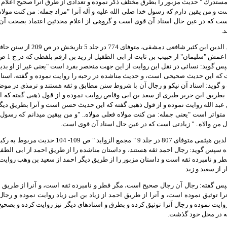
مستدرك " حديث مزبور را بطرق مختلف ذكر نموده و تعدادى از طرق آنرا صحيح اعلام كر
 و من يقين دارم كه رسول خدا صلى الله عليه و آله آنرا "مراد جمله: من كنت مولاه.
 است كه در عين حال اسناد آن قوى است و گروهى از اعلام محدثين اعتماد بصحت آن نم
.
15- حافظ، عماد الدين ابن كث
 گويد: نسائى در نقل اين روايت از اين جهت منحصر بفرد است "يعنى غير از او بدين ل
كه اين حديث صحيحى است، و حديث مناشده در رحبه را روايت نموده و گفته، اسناد
 و گويد: اسناد آن نيكو و رجال آن با شروط سنن مطابق و ثقه هستند و ترمذى در مو
بطريق ابن جرير طبرى از سعد بن ابى وقاص روايت نموده و از قول ذهبى گفته كه
ن عبد الله روايت نموده و از قول ذهبى گفته كه اين حديث حسن است و آنرا بطريق دي
واتر است "يعنى جمله: من كنت مولاه فعلى مولاه.. "و من بيقين ميدانم كه رسول خدا
ال من والاه.. " زيادتى است كه در عين حال اسناد آن قوى است.
16- حافظ، نور الدين هيثمى متوفاى 807 در جلد
ده سپس گويد: رجال احمد ثقه هستند، و داستان مناشده را از طريق احمد از ابى الطف
ر و نامبرده ثقه است و داستان مزبور را از طريق ديگر احمد از سعيد بن وهب روايت 
ر از سعيد و زيد
س گفته: رجال آن رجال صحيح است، مگر فطر و نامبرده ثقه است، و آنرا از طريق اب
را توثيق نموده است، و آنرا از طريق احمد از زياد بن ابى زياد روايت نموده و رجال 
يت نموده و رجال آنرا توثيق كرده و بطرق و اسنادهاى ديگر نيز روايت كرده و بصحيح
ه در محل خود گذشت.