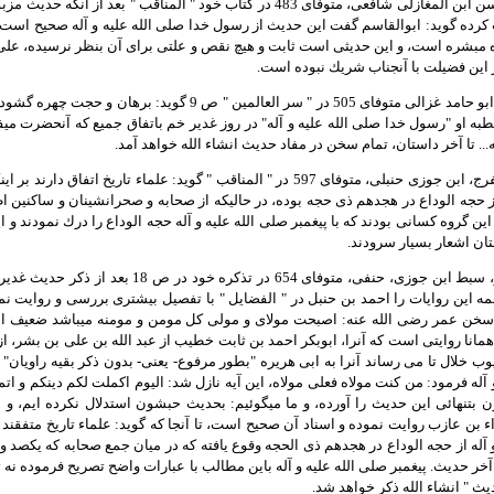
7- فقيه، ابوالحسن ابن المغازلى شافعى، متوفاى 483 در كتاب خود " المناق
كرده گويد: ابوالقاسم گفت اين حديث از رسول خدا صلى الله عليه و آله صحيح است و 
 مبشره است، و اين حديثى است ثابت و هيچ نقص و علتى براى آن بنظر نرسيده، عل
اين فضيلت با آنجناب شريك نبوده است.
8- حجه الاسلام ابو حامد غزالى متوفاى 505 در " سر العالمي
به او "رسول خدا صلى الله عليه و آله" در روز غدير خم باتفاق جميع كه آنحضرت مي
... تا آخر داستان، تمام سخن در مفاد حديث انشاء الله خواهد آمد.
9- حافظ، ابو الفرج، ابن جوزى حنبلى، متوفاى 597 در " المناقب " گويد: علماء 
 از حجه الوداع در هجدهم ذى حجه بوده، در حاليكه از صحابه و صحرانشينان و ساكنين 
 اين گروه كسانى بودند كه با پيغمبر صلى الله عليه و آله حجه الوداع را درك نمودند و 
تان اشعار بسيار سرودند.
10- ابو المظفر، سبط ابن جوزى، حنفى، متوفاى 54
مه اين روايات را احمد بن حنبل در " الفضايل " با تفصيل بيشترى بررسى و روايت نمود
سخن عمر رضى الله عنه: اصبحت مولاى و مولى كل مومن و مومنه ميباشد ضعيف ا
انا روايتى است كه آنرا، ابوبكر احمد بن ثابت خطيب از عبد الله بن على بن بشر، 
 خلال تا مى رساند آنرا به ابى هريره "بطور مرفوع- يعنى- بدون ذكر بقيه راويان" ر
 آله فرمود: من كنت مولاه فعلى مولاه، اين آيه نازل شد: اليوم اكملت لكم دينكم و ا
ن بتنهائى اين حديث را آورده، و ما ميگوئيم: بحديث حبشون استدلال نكرده ايم، و 
اء بن عازب روايت نموده و اسناد آن صحيح است، تا آنجا كه گويد: علماء تاريخ متفقند 
 آله از حجه الوداع در هجدهم ذى الحجه وقوع يافته كه در ميان جمع صحابه كه يكصد 
ا آخر حديث. پيغمبر صلى الله عليه و آله باين مطالب با عبارات واضح تصريح فرموده نه
ث " انشاء الله ذكر خواهد شد.