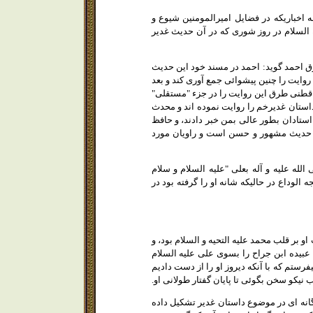
2 شرح نهج البلاغه ص 449 حديث تهنيت را از جمله اخباريكه در فضايل اميرالمومنين شيوع و
رالمومنين عليه السلام در روز شورى كه در آن حديث غدير
 در " كفايه الطالب " ص 15 بعد از ذكر حديث از طرق احمد گويد: احمد در مسند خود اين حديث
 روايت را چنين پيشوائى جمع آورى كند و بعد
 قطنى طرق اين روايت را در جزء "مستقلى"
داستان غديرخم را روايت نموده اند و محدث
استادان بطور عالى بمن خبر دادند، و حافظ
 سپس خود گويد اين حديث مشهور و حسن است و راويان مورد
 " گويد: و رسول خدا صلى الله عليه و آله بعلى "عليه السلام و سلام
الوداع در حاليكه شانه او را گرفته بود در
و بر قلب محمد عليه التحيه و السلام بود، و
ى عبيده ابن جراح را بسوى على عليه السلام
ستم كه با آنكه ديروز او را از دست داديم
ب نيكو سخن بگوئى تا پايان گفتار طولانى او.
 مقدمه ج 1 ص 146 گذشت نامبرده كتاب جداگانه اى در موضوع داستان غدير تشكيل داده