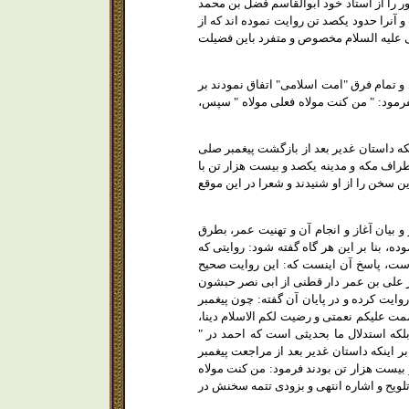
ب " بعد از آنكه حديث مزبور را از استاد خود ابوالقاسم فضل بن محمد
آنرا حدود يكصد تن روايت نموده اند كه از
ى عليه السلام مخصوص و متفرد باين فضيلت
ن " ص 9 گويد: برهان و حجت چهره گشود و تمام فرق "امت اسلامى" اتفاق نمودند بر
فرمود: " من كنت مولاه فعلى مولاه " سپس،
تاريخ اتفاق دارند بر اينكه داستان غدير بعد از بازگشت پيغمبر صلى
اطراف مكه و مدينه يكصد و بيست هزار تن با
اين سخن را از او شنيدند و شعرا در اين موقع
6 در تذكره خود در ص 18 بعد از ذكر حديث غدير و بيان آغاز و انجام آن و تهنيت عمر، بطرق
ه، بنا بر اين هر گاه گفته شود: روايتى كه
ست، پاسخ آن اينست كه: اين روايت صحيح
از على بن عمر دار قطنى از ابى نصر حبشون
وايت كرده و در پايان آن گفته: چون پيغمبر
تممت عليكم نعمتى و رضيت لكم الاسلام دينا،
بلكه استدلال ما بحديثى است كه احمد در "
بر اينكه داستان غدير بعد از مراجعت پيغمبر
و بيست هزار تن بودند فرمود: من كنت مولاه
 تلويح و اشاره انتهى و بزودى تتمه سخنش در