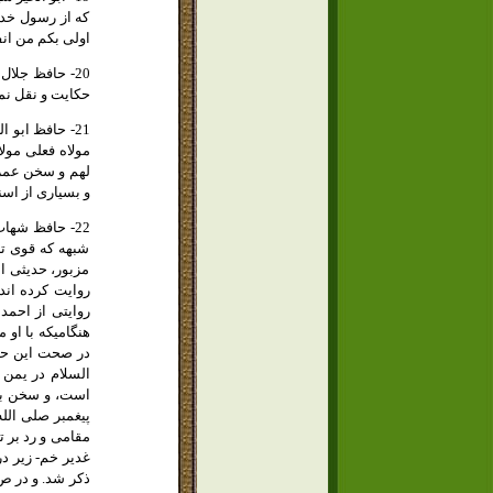
كه از رسول خدا
اولى بكم من انف
حكايت و نقل نمو
مولاه فعلى مولا
لهم و سخن عمر:
و بسيارى از اسن
شبهه كه قوى ت
مزبور، حديثى ا
روايت كرده اند،
روايتى از احمد
هنگاميكه با او 
در صحت اين حدي
السلام در يمن ب
است، و سخن بعض
پيغمبر صلى الل
مقامى و رد بر ت