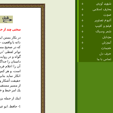
شهید آوینی
معارف اسلامی
صوت
آلبوم تصاویر
فیلم و کلیپ
سخنى چند از ح
شعر وسبک
موبایل
در بكار بستن اي
ذاته با واقعيت 
آموزش
كه در صحيح مسل
خدمات
تواتر لفظى "در 
حرف دل
گواه و در روايت
تماس با ما
داستان را جداگا
آن را اعلام فر
است، و هر كس د
انكار نمايد بن
حقيقت آشكار و 
از مسير مستقيم
يك امر خبط و خل
اينك از جمله ب
1- حافظ، ابو عيسى ترمذى متوفاى 279 در جلد 2 صحيح خود در ص 298 بعد از ذكر حديث مزبور گويد: اين حديث، حسن و صحيح است.