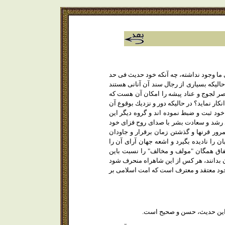
ى ما وجود نداشته، چه آنكه خود حديث فى حد
حاليكه بسيارى از رجال سند آن آنانى هستند
نصر لجوج و عناد پيشه را امكان آن هست كه
كار نمايد؟ در حاليكه دور و نزديك بوقوع آن
 خود ثبت و ضبط نموده اند و گروه ديگر اين
نادى رشد و سعادت بشر با صداى روح فزاى خود
رور قرنها و گذشتن زمان برقرار و جاودان
 را ناديده بگيرد و اشعه جهان آراى آن را
اتفاق همگان "مولف و مخالف" را نسبت باين
ن بدانند، هر كس از اين شاهراه منحرف شود
 خود معتقد و معترف است كه امت اسلامى بر