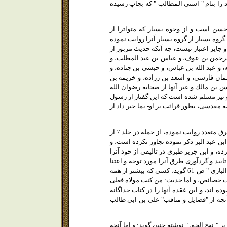
موده و رساله خود را بنام " اسنى المطالب " كه بچاپ رسيده
 حسن است و از وجوه بسيار كه متواترا از
گروه بسيار از گروه بسيار آنرا روايت نموده
 جايز اعتبار نيست، چه آنكه حديث مزبور از
 الرحمن بن عوف، و عباس بن عبد المطلب، و
ه، و عبد الله بن عباس، و حبشى بن جناده، و
لمان فارسى، و اسعد بن زراده، و خزيمه بن
 بن مالك و غير آنها از صحابه رضوان الله
 نيز مسلم شده است كه اين گفتار از رسول
ه مقدسى، بطور قرائت بر او- بما خبر داد از
18- حافظ ابن حجر عسقلانى، متوفاى 852 حديث مزبور را در " تهذيب التهذيب " در موارد متعدد و بطرق متعدد روايت نموده، از جمله در جلد 7 از
خود نامبرده گويد: مولف "ابو الحجاج مزى متوفاى 742 "از آنچه كه ابن عبد البر ذكر نموده تجاوز نكرده است، و
ده، و ابن جرير طبرى در تاليفى از خود آنرا
ييد و گردآورى طرق آنرا مورد توجه و اعتنا
قرار داده و از هفتاد صحابى يا بيشتر با دقت در اسناد حديث مزبور را روايت نموده، و در جلد 7 " فتح البارى " ص 61 گويد، كسى كه بيشتر از همه
ب خصائص، و اما حديث: من كنت مولاه فعلى
 اند، و ابن عقده آنها را در كتاب جداگانه
نچه از "فضايل و مناقب" على بن ابى طالب
 ابطال الباطل " كه در رد بر " نهج الحق " نوشته چنين گويد: و اما آنچه