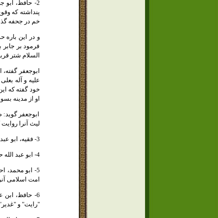
پنداشته كه وقوع
خم در جحفه گذش
و در اين باره 
فرمود بر جابر 
السلام شتر قربا
ابوجعفر گفته، 
عليه و آله بعلى
خود گفته كه اي
او از مدينه بسو
ابوجعفر گويد: 
ليث آنرا روايت
3- فقيه، ابو عبد الله محاملى بغدادى، متوفاى 330 صحت اين حديث را در امالى خود بطوريكه در ج 1 ص 103 گذشت تاييد نموده.
4- ابو عبد الله حاكم متوفاى 405 روايت مزبور را بطرق متعدد آورده و در " المستدرك " صحت آنرا تاييد كرده چنانكه در محل خود گذشت.
5- ابو محمد، ا
امت اسلامى آنر
"رايت" و "غدير"