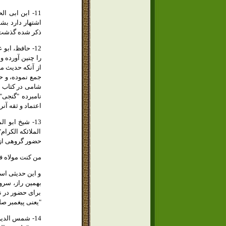
ذكر شده گذشت
را چنين آورده و
از آنكه حديث م
جمع نموده، و حا
شامى در كتاب خو
اعتماد و ثقه آن
الملائكه الكرام
حضور گروهى از 
من كنت مولاه فع
و اين حديثى است
بهمين راز، سرور
براى حضور در نز
"يعنى پيغمبر صل