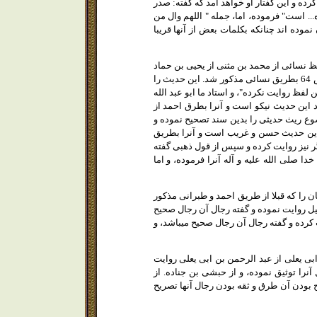
ده و اين گفتار او خواهد آمد كه گفته: صدر
.. است" فرموده، اما، جمله " اللهم وال من
وده اند چنانكه بكلمات بعض از آنها قريبا
ير شافعى دمشقى، متوفاى 774 در جلد 5 تاريخش در ص 209 از سنن حافظ نسائى از محمد بن مثنى از يحيى بن حماد
از ابى عوانه از اعمش "سليمان" از حبيب بن ثابت از ابى الطفيل از زيد بن ارقم بلفظى كه در ج 1 ص 64 بطريق نسائى مذكور شد. اين حديث را
فظ روايت نكرده"، و استاد ما ابو عبد الله
 اين حديث نيكو است و آنرا بطرق احمد از
ضوع ريث حديثى را بدين سند تصحيح نموده و
 اين حديث حسن و غريب است و آنرا بطريق
گر نيز روايت كرده و سپس از قول ذهبى گفته
 صلى الله عليه و آله آنرا فرموده، و اما
 9 " مجمع الزوايد " ص 109- 104 حديث مربوط به ركبان را كه قبلا از طريق احمد و طبرانى مذكور
يل روايت نموده و گفته رجال آن رجال صحيح
كرده و گفته رجال آن رجال صحيح ميباشد، و
ى يعلى از عبد الرحمن بن ابى يعلى روايت
آنرا توثيق نموده، و از حبشى بن جناده. از
 بودن آن طرق و ثقه بودن رجال آنها تصريح