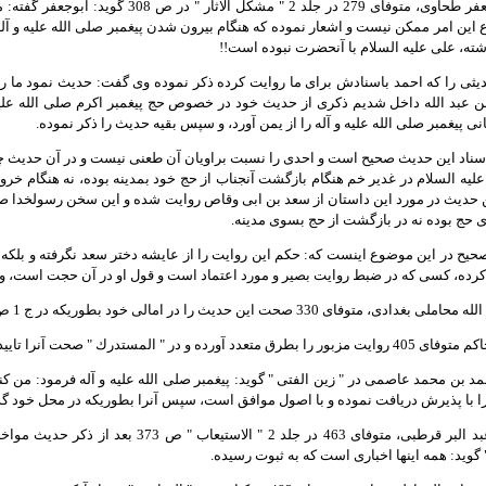
2- حافظ، ابو جعفر طحاوى، متوفاى 279 در جلد 2
 اين امر ممكن نيست و اشعار نموده كه هنگام بيرون شدن پيغمبر صلى الله عليه و آله 
ته، على عليه السلام با آنحضرت نبوده است!!
حديثى را كه احمد باسنادش براى ما روايت كرده ذكر نموده وى گفت: حديث نمود ما ر
بن عبد الله داخل شديم ذكرى از حديث خود در خصوص حج پيغمبر اكرم صلى الله علي
نى پيغمبر صلى الله عليه و آله را از يمن آورد، و سپس بقيه حديث را ذكر نموده.
اسناد اين حديث صحيح است و احدى را نسبت براويان آن طعنى نيست و در آن حديث 
 عليه السلام در غدير خم هنگام بازگشت آنجناب از حج خود بمدينه بوده، نه هنگام خروج 
ن حديث در مورد اين داستان از سعد بن ابى وقاص روايت شده و اين سخن رسولخدا صلى
ى حج بوده نه در بازگشت از حج بسوى مدينه.
صحيح در اين موضوع اينست كه: حكم اين روايت را از عايشه دختر سعد نگرفته و بلكه 
 كرده، كسى كه در ضبط روايت بصير و مورد اعتماد است و قول او در آن حجت است، و
حمد بن محمد عاصمى در " زين الفتى " گويد: پيغمبر صلى الله عليه و آله فرمود: من ك
ا با پذيرش دريافت نموده و با اصول موافق است، سپس آنرا بطوريكه در محل خود 
6- حافظ، ابن عبد البر قرطبى، متوفاى 463 در جلد
 گويد: همه اينها اخبارى است كه به ثبوت رسيده.