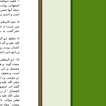
اصفهانى روايت 
جمله آنها عشره
است و احدى در 
متن حديث از خط
عمر گفت: به. به
الله عليه و آله
آنجناب بودند، و
و راجع باين داس
متعدد گويد: و ه
مشتمل بر اين 
است، و ضعيف هم
بن موسى بن ايوب
صلى الله عليه و
گفته اند، حبشو
الفضايل " از بر
صلى الله عليه و
فعلى مولاه،.. ت
مبحث " مفاد حدي