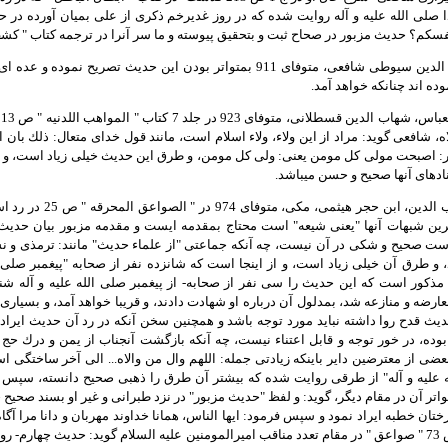
 صلى الله عليه و آله روايت شده كه در روز غديرخم ذكرى از على بميان آورده در ح
سكم؟ حديث مزبور در صحاح ثبت و بتحقيق پيوسته و ما سر آنرا در ترجمه كتاب " كشف 
20- حافظ جلال الدين سيوطى شافعى، متوفاى 911 بمتواتر بودن اين حديث ت
ده اند چنانكه خواهد آمد.
1
ه، شافعى گويد: مراد از اين ولاء، ولاء اسلام است، مانند قول خداى متعال: ذلك بان ال
 اصبحت مولى كل مومن يعنى: ولى كل مومن، و طرق اين حديث خيلى زياد است، و هم
ادهاى آنها صحيح و حسن ميباشد.
22- حافظ شهاب الدين، 
رين شبهات آنها "يعنى شيعه" است محتاج بمقدمه ايست و مقدمه مزبور بيان حديث
ست صحيح و شكى در آن نيست، چه آنكه جماعتى "از علماء حديث" مانند: ترمذى و نسا
 و طرق آن خيلى زياد است، و از اينجا است كه شانزده نفر از صحابه "پيغمبر صلى الل
 مذكور است كه اين حديث را سى نفر از صحابه- از پيغمبر صلى الله عليه و آله شني
معارضه و منازعه شد، بمدلول آن درباره او شهادت دادند، و قريبا خواهد آمد، و بسيا
ث قدح روا داشته نبايد مورد توجه باشد و همچنين سخن آنكه در رد آن حديث ايراد كر
وده، در خور توجه و قابل اعتناء نيست، چه آنكه بازگشت آنجناب از يمن و درك حج با
ى از معترضين داير باينكه زيادتى جمله: اللهم وال من والاه... الى آخر ساختگى ا
ه عليه و آله" از طرقى روايت شده كه بيشتر آن طرق را ذهبى صحيح دانسته، سپس 
واتر آن در مقام ديگر، گويد: و لفظ "حديث مزبور" در نزد طبرانى و غير او بسند صحيح چ
ذكر شد. و در ص 73 " صواعق " در مقام تعدد مناقب اميرالمومنين عليه السلام گويد: حديث چهار