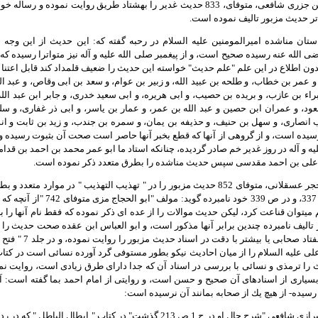
17- شمس الدين جزرى شافعى، متوفاى، 833 حديث غدير را بهشتاد طريق روايت ن
واتر حديث مزبور تاليف نموده است.
استان مناشده اميرالمومنين عليه السلام در رحبه گفته كه: اين حديث از اين وجه
ى الله عنه رسيده صحيح است، و از پيغمبر صلى الله عليه و آله نيز متواترا رسيده كه 
ون اطلاع در اين علم "علم حديث" خواسته اين حديث را ضعيف قلمداد كند قابل اعتنا و
و عمر بن خطاب، و طلحه بن عبيد الله، و زبير بن عوام، و سعد بن ابى وقاص، و عبد
براء بن عازب، و بريده بن حصيب، و ابى هريره، و ابى سعيد خدرى، و جابر ابن عبد الل
عود، و عمران ابن حصين و عبد الله بن عمر، و عمار بن ياسر، و ابى ذر غفارى، و س
ب انصارى، و سهل بن حنيف، و حذيفه بن يمان، و سمره بن جندب، و زيد بن ثابت و انس
سيده است، و از گروهى از آنها كه قطع بخبر آنها حاصر است صحت آن بثبوت رسيده و
يه و آله در روز غدير خم صادر گرديده، چنانكه استاد ما ابو عمر محمد بن احمد بن قدام
ن على بن احمد مقدسى سپس حديث مناشده را بطرق متعدد ذكر نموده است.
كتاب مزبور ص 337، و در ص 339 
ميتوان قناعت كرد، ليكن حديث موالات را از عده اى ذكر نموده كه فقط نام آنها را بر
تاليف نامبرده چندين برابر آنها مذكور است، و ابو العباس ابن عقده صحت حديث را تا
 عليه السلام را از ميان احاديث نيكو بطور مستوفى گرد آورده نسائى است در كتا
 را ترمذى و نسائى با بررسى در اسناد آن كه جدا داراى طرق زيادى است، روايت نموده
 بسيارى از اسنادهاى آن صحيح و حسن است، و روايتى از امام احمد بما گفته است: آ
 رسيده- از هيچ يك از صحابه بمانند آن نرسيده است:
19- ابو الخير شيرازى شافعى "شرح حال او در ج 1 ص 213 گذشت" در كتاب "