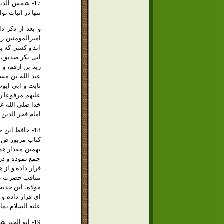
تنها در اثبات ت
و بعد از ذكر د
اميرالمومنين رض
اند و كسى كه بد
ابى بكر صديق، 
زيد بن ارقم، و 
عبد الله بن مس
ثابت و ابى ايو
عليهم مرفوعا ر
خدا صلى الله عل
امام فخر الدي
بهمين مقدار هم 
جمع نموده و در 
مناقب حضرت على
مولاه، اين حديث
اى قرار داده و
عليه السلام بما