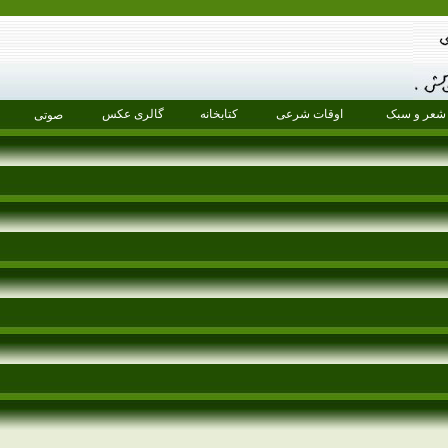
شعر و سبک
اوقات شرعی
کتابخانه
گالری عکس
صوتی