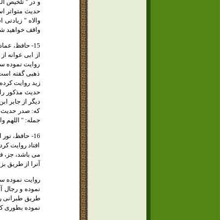
و در " تلخيص ال
حديث متواتر است
والاه " زيادتى
واقف خواهيد شد
روايت نموده سپس
ذهبى گفته است 
زيد روايت كرده
حديث مذكور را 
ديگر از جابر اب
كه: صدر حديث مت
جمله: " اللهم و
افتاد روايت كر
مى باشد، جز، فط
آنرا از طريق بزا
روايت نموده سپ
نموده و رجال آن
طريق طبرانى روا
نموده بطورى ك