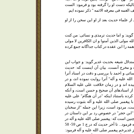
اليكه دست او را گرفته بود و فرمود: الست
الغمه فى معرفه الائمه " ذكر نموده ايم.
صريح نموده و عده اى از علماء حديث بعد از او اين سخن را از او
2- حافظ ابو العباس، شهاب الدين قسطلانى، متوفاى 923 در جلد 7 كتاب " المواهب اللدنيه " ص 13 گويد: و اما حديث ترمذى و نسائى: من كنت
له مولى الذين آمنوا و ان الكافرين لا مولى
ه را ابن عقده در كتاب جداگانه جمع كرده
ابن حجر هيثمى، مكى، متوفاى 974 در " الصواعق المحرقه " ص 25 در رد استدلال شيعه بحديث غدير گويد: و جواب اين
 و مخرج آنست، بيان آن اينست كه: حديث
ئى و احمد با بررسى و دقت در اسناد آنرا
ه عليه و آله" آنرا روايت نموده اند، و در
ده اند و در زمان خلافت على عليه السلام
رى از اسنادهاى آن صحيح و حسن است، و آنكه
ده باستناد اينكه "در آن هنگام" على عليه
 پيغمبر صلى الله عليه و آله بثبوت رسيده
ست، مردود است، زيرا اين جمله "از سخنان
"ابن حجر" در خصوص رد بر اين داستان در
نين است كه: پيغمبر صلى الله عليه و آله در
غدير خم- زير درختان خطبه ايراد نمود و سپس فرمود: ايها الناس، همانا خداوند مهربان و دانا مرا آگاه فرمود... تا آخر حديث كه در ج 1 ص 59- 58
م- روز غديرخم پيغمبر صلى الله عليه و آله فرمود: