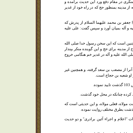
 " مشكل الاثار " در ص 308 گويد: ابوجعفر گفته: منكرى در مقام دفع ورد اين حديث برآمده و
از مدينه بمنظور حج كه در راه خود از غدير
ا جعفر بن محمد عليهما السلام از پدرش كه
ه و آله بميان آورد و سپس گفت: على عليه
چنين است كه اين سخن رسول خدا صلى الله
از مدينه براى حج و اين گوينده منكر بپندار
 الله عليه و آله در غدير خم هنگامى خروج
آنرا از مصعب بن سعد گرفته، و همچنين غير
 او شعبه بن حجاج است.
نت مولاه، فعلى مولاه، و اين حديثى است كه
گذشت بطرق مختلف روايت نموده.
 2 " الاستيعاب " ص 373 بعد از ذكر حديث مواخات "اعلام و اجراء آئين برادرى" و دو حديث