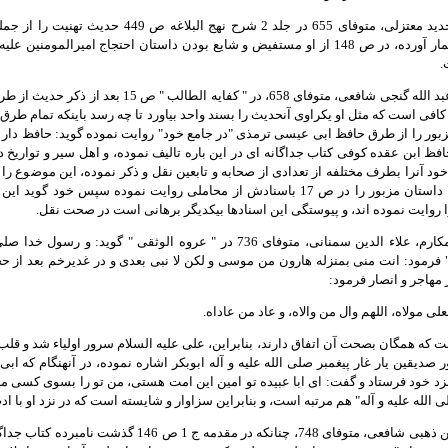
11- ابن ابى الحديد معتزلى، متوفاى 655 در جلد 
اشتهار دارد بشمار آورده، در ص 148 از او مستفيض و شايع بودن داستان احتجاج امي
.
12- حافظ، ابو عبد الله گنجى شافعى، متوفاى 658،
 كافى است كه مثل او يكراوى آنحديث را بسند واحد بياورد تا چه رسد باينكه تمام طرق
زبور را از طرق حافظ ابى عيسى ترمذى "در جامع خود" روايت نموده گويد: حافظ دار
فظ ابن عقده كوفى كتاب جداگانه اى در اين باره تاليف نموده، و اهل سير و تواريخ 
د آنرا بطرف مختلفه از تعدادى از صحابه و تابعين نقل و ذكر نموده، اين موضوع را 
نامبرده "گنجى" داستان مزبور را در ص 17 باسنادش از محاملى روايت نموده
را روايت نموده اند، و پيوستگى اين اسنادها بيكديگر برهانى است در صحت نقل.
13- شيخ ابو المكارم، علاء الدين سمنانى، متوفاى 736 در " عروه الوثقى
" فرمود: انت منى بمنزله هارون من موسى و لكن لا نبى بعدى و در غديرخم بعد از حجه 
مهاجر و انصار فرمود:
لى مولاه، اللهم وال من والاه، و عاد من عاداه.
 كه همگان بصحت آن اتفاق دارند، بنابراين، على عليه السلام سرور اولياء شد و قلب ا
 صديقين يار غار پيغمبر صلى الله عليه و آله ابوبكر اشاره نموده، در آنهنگام كه اب
د خود فرستاد و گفت: اى ابا عبيده تو امين اين امت هستى، من تو را بسوى كسى ميفر
ى الله عليه و آله" هم مرتبه است، و بنابراين سزاوار و شايسته است كه در نزد او با اد
14- شمس الدين ذهبى شافعى، متوفاى 748، چنانكه در