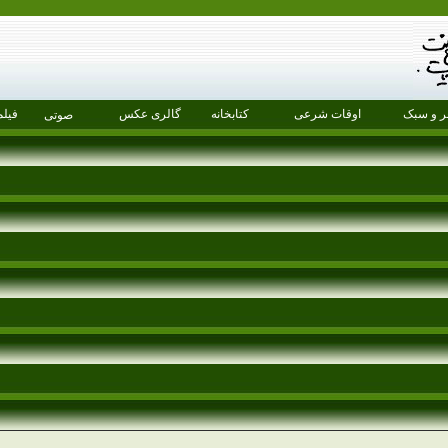
 و سبک
اوقات شرعی
کتابخانه
گالری عکس
فیلم
صوتی