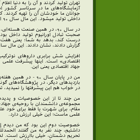
تهران توليد كردند و آن را به دنيا اعلا
آزمايشگاه‌هاى ما در سرتاسر كشور است
جوانان ما خودشان آن را تهيه كردند. كا
داخلى توليد ميشود. اين مال سال 90 است.
در سال 90، در همين صنعت هس
درست كند، بدهد به شما؛ يعنى هفت خ
گزارش دادند، نشان دادند. اين مال سال 90 اس
اقتصادى» است. اينها پيشرفت علمى ا
جهاد اقتصادى يعنى اين.
من در پايان سال 90
بازديدهاى ديگر، در پژوهشگاه‌هاى گون
در خواب هم اين پيشرفتها را نميديد، 
من چند تا از اين خصوصيات و پديده‌
مجموعه‌ى دانشمندان با روحيه‌ى جهادى ك
مقام، براى شهرت يا فقط براى خود علم 
علمى ماست؛ اين خيلى ارزش دارد.
خصوصيت دوم اين بود كه من ديدم اين 
داشتيم، چند نفر به من گفتند الحمدلل
تحريم دشمنان، خيلى باارزش است. لذا 