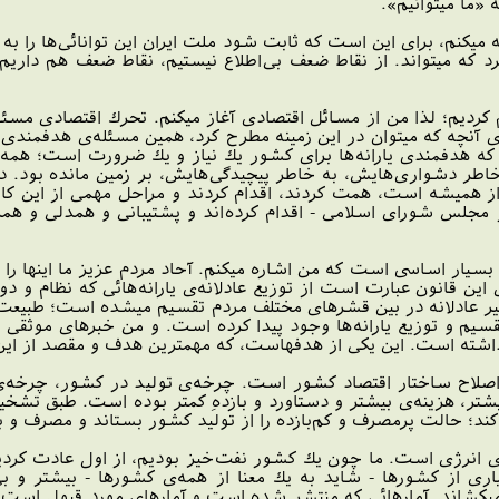
«ما ميتوانيم».
 ميكنم، براى اين است كه ثابت شود ملت ايران اين توانائى‌ها را به
رد كه ميتواند. از نقاط ضعف بى‌اطلاع نيستيم، نقاط ضعف هم داريم؛
اعلام كرديم؛ لذا من از مسائل اقتصادى آغاز ميكنم. تحرك اقتصادى مس
از جمله‌ى آنچه كه ميتوان در اين زمينه مطرح كرد، همين مسئله‌ى هدفم
كه هدفمندى يارانه‌ها براى كشور يك نياز و يك ضرورت است؛ همه اين 
ز هميشه است، همت كردند، اقدام كردند و مراحل مهمى از اين كار 
جلس شوراى اسلامى - اقدام كرده‌اند و پشتيبانى و همدلى و همرا
ار اساسى است كه من اشاره ميكنم. آحاد مردم عزيز ما اينها را شنيد
ن قانون عبارت است از توزيع عادلانه‌ى يارانه‌هائى كه نظام و د
غير عادلانه در بين قشرهاى مختلف مردم تقسيم ميشده است؛ طبيعت ك
تقسيم و توزيع يارانه‌ها وجود پيدا كرده است. و من خبرهاى موثقى
اشته است. اين يكى از هدفهاست، كه مهمترين هدف و مقصد از اي
اصلاح ساختار اقتصاد كشور است. چرخه‌ى توليد در كشور، چرخه‌ى 
ر، هزينه‌ى بيشتر و دستاورد و بازدهِ كمتر بوده است. طبق تشخيص
 كند؛ حالت پرمصرف و كم‌بازده را از توليد كشور بستاند و مصرف و باز
رژى است. ما چون يك كشور نفت‌خيز بوديم، از اول عادت كرديم بن
از كشورها - شايد به يك معنا از همه‌ى كشورها - بيشتر و بى‌رو
كشاند. آمارهائى كه منتشر شده است و آمارهاى مورد قبول است، ب