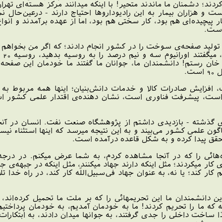
م كردند؛ دشمنان ما ماندند متحير! با اينكه ميدانند مركز هسته‌اى ت
 و هزاران بيمار به اين راديوداروها احتياج دارند - درعين‌حال ن
ر پيچيده‌اى هم بود، كار سختى هم بود، اما از عهده برآمدند و انوا
ته‌اى، توليد صفحه‌ى سوخت را در كشور انجام دادند؛ كه اگر من بخواه
صحب
ان رستم! دانشمندان ما، جوانان ما گفتند ما خودمان اين صفح
ت.
ست، پيشرفت فناورى است، نشان دهنده‌ى اقتدار علمى كشور است
 - در همين هفته‌ى گذشته - بازديدى داشتم از پژوهشگاه صنعت نفت. انسان 
اگون علمى كشور مى‌بيند و به اين نتيجه ميرسد كه اينها استثناء 
تحقق پيدا كرده و به شكل قاعده درآمده است.
هائى را كه در آنجا مشاهده كردم، به شما عرض ميكنم. در درجه‌
ار ميكردند؛ مثل اينكه دارند جهاد ميكنند، مثل اينكه در جبهه‌ى جهاد
كار كند؛ يا نه، به عنوان جهاد فى‌سبيل‌اللّه كار كند، در راه خدا
دانشمندان ما اين تحريمهائى را كه بر ملت ما تحميل كرده‌اند، ف
َّه كه ما را تحريم كردند! ما به خودمان آمديم، به خودمان پرد
ساخت داخلى را جدى گرفتند، به جوانها ميدان دادند، به ابتكارات 