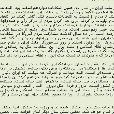
يك قلم بزرگ از حركتهاى تحسين‌برانگيز ملت ايران در سال 90، همين انت
اءاللّه همين شكوه و زيبائى را نشان بدهند. اين انتخابات خيلى ا
د تا مردم را نسبت به انتخابات دلسرد كنند. گاهى گفتند در انتخابا
 تبليغات را كردند براى جدا كردن مردم از مراكز رأى و صندوقهاى
د داشتند مردم را بترسانند، مردم را دلسرد و نااميد كنند. در يك
تى! اين مشاركتِ بالاتر از 64 درصد، خيلى رقم مهمى است. من به شما عرض بكنم؛ از 
 ايران - اين نشاط را، اين حضور را، اين اظهار وجود را - آنگاه اهم
ن ترورها، روز دوازده اسفند را روز سرخوردگى ملت ايران و نظام جم
ندى نظام اسلامى و ملت ايران. اين انتخابات مثل يك رسانه‌ى صا
ه ميكنند، خبرهاى راست را مكتوم نگه ميدارند، اما اين انتخابات 
ه‌ى بزرگ و قدرتمند توانست ملت ايران و نظام اسلامى را به دنيا نش
ويدادهاى سال 90 بود؛ سالى كه اينقدر دشمنان سرمايه‌گذارى كردند تا در اين 
ست. چرا اين دشمنى‌ها را ميكنند؟ من اين نكته را عرض بكنم؛ بهانه‌ى دشم
هسته‌اى است. البته ميدانند و اعتراف هم ميكنند كه ايران دنبا
سته‌اى نيستيم؛ نه توليد كرديم و نه توليد خواهيم كرد؛ اين را ميد
ن مسئله‌ى داخلى بهانه است؛ اما همه‌ى اينها بهانه است. مسئله
 كشور است. امروز و فردا - مثل ديروز - اقتدار اقتصادى و سياسى و
اج نفت و گاز است؛ اين يك مطلبِ مسلّم است. استكبار و قدرتهاى
را به دست بياورند، آن روز كه مجبور باشند براى تهيه‌ى نفت و گاز ا
منابع نفتى دچار مشكل شده‌اند و روزبه‌روز مشكل آنها بيشتر 
تمام خواهد شد، بعضى شش سال ديگر تمام خواهد شد، بعضى نُه س