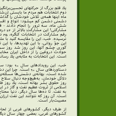
دوم انتخابات هم مردم ما بايستى ان‌ش
ماه اينها همه‌ى تلاش خودشان را گذاشتن
دشمنىِ دشمن كم ميشود؛ انواع و اقسام
شش ماه، سه ترور را انجام دادند - قص
مشارك
نرسيده. خب، اين را مقايسه كنيد با ملت
اين جوّ روانى، با اين تهديدها، با اي
كورى چشم آنها، اين روز شد روز سربل
حوادث دروغين را از داخل ايران مخابر
است. اين انتخابات به مثابه‌ى يك رسان
خب، اين ر
دستاوردهاى سال 90 ا
شده است، بهانه‌ى دشمنى‌ها مسئله‌ى 
دلائل خودمان، به‌هيچ‌وجه دنبال سلاح ه
روز حقوق بشر بهانه است، يك روز فلا
اسلامى از ثروت عظيم نفت و گاز در اين
به نفت. تا ده‌ها سال ديگر، دنيا محت
است. آن روز كه نتوانند اين نفت ارزان 
مصيبت‌بار است.
از طرف ديگر، كشورهاى غربى از لحاظ 
كشورهاى غربى، بعضى چهار سال ديگر 