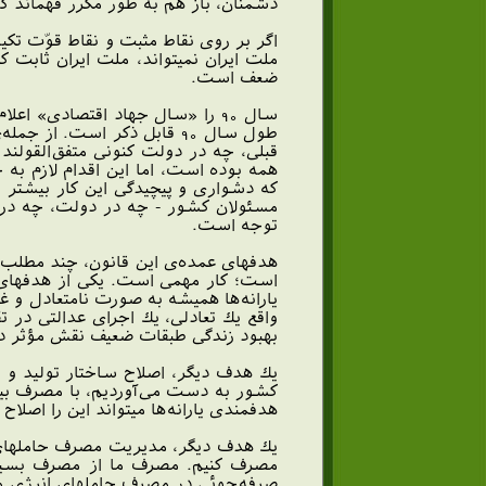
دشمنان، باز هم به طور مكرر فهماند كه 
اگر بر روى نقاط مثبت و نقاط قوّت تكيه
ملت ايران نميتواند، ملت ايران ثابت ك
ضعف است.
سال 90 را «سال جهاد اقتصادى» 
طول سال 90 قابل ذكر است. 
قبلى، چه در دولت كنونى متفق‌القولند 
كه دشوارى و پيچيدگى اين كار بيشتر ا
مسئولان كشور - چه در دولت، چه در م
توجه است.
هدفهاى عمده‌ى اين قانون، چند مطلب بسي
است؛ كار مهمى است. يكى از هدفهاى اي
يارانه‌ها هميشه به صورت نامتعادل و 
واقع يك تعادلى، يك اجراى عدالتى در 
بهبود زندگى طبقات ضعيف نقش مؤثر د
يك هدف ديگر، اصلاح ساختار توليد و 
كشور به دست مى‌آورديم، با مصرف بيشت
هدفمندى يارانه‌ها ميتواند اين را اصلاح
يك هدف ديگر، مديريت مصرف حاملهاى ان
مصرف كنيم. مصرف ما از مصرف بسيارى 
صرفه‌جوئى در مصرف حاملهاى انرژى مي