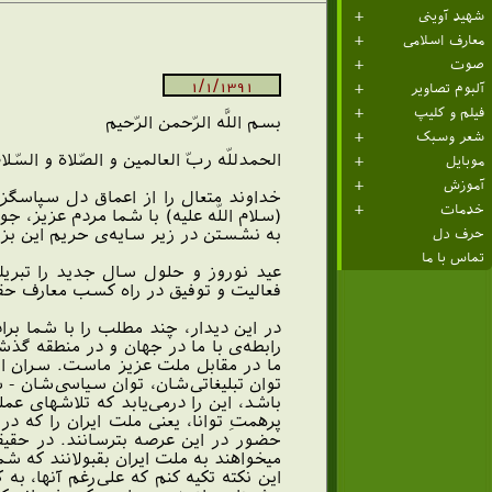
شهید آوینی
معارف اسلامی
صوت
1/1/1391
آلبوم تصاویر
فیلم و کلیپ
بسم ‏اللَّه الرّحمن الرّحيم‏‌
شعر وسبک
الحمدللّه ربّ العالمين و الصّلاة و السّل
موبایل
آموزش
خداوند متعال را از اعماق دل سپاسگزا
خدمات
(سلام اللّه عليه) با شما مردم عزيز، ج
به نشستن در زير سايه‌ى حريم اين بزرگ
حرف دل
تماس با ما
عيد نوروز و حلول سال جديد را تبري
فعاليت و توفيق در راه كسب معارف حقه
در اين ديدار، چند مطلب را با شما بر
ما در مقابل ملت عزيز ماست. سران استك
توان تبليغاتى‌شان، توان سياسى‌شان - 
باشد، اين را درمى‌يابد كه تلاشهاى ع
پرهمتِ توانا، يعنى ملت ايران را كه د
حضور در اين عرصه بترسانند. در حقيقت 