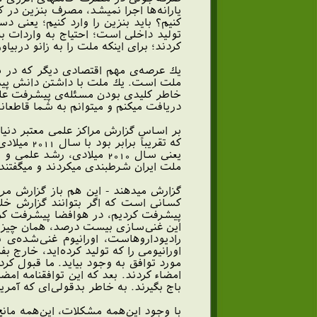
يارانه‌ها اجرا نميشد، مصرف بنزين در 
كنيم؟ بايد بنزين را وارد كنيم؛ يعنى 
كردند؛ براى اينكه ملت را به زانو دربيا
ملت است. يك ملت با داشتن دانش پيش
خاطر كليدى بودن مسئله‌ى پيشرفت علم 
دريافت ميكنم و ميتوانم به شما قاطع
يعنى سال 2010 ميلادى،
ملت ايران شرطبندى ميكردند و ميگفتند 
گزارش ميدهند - اين هم باز گزارش مر
راديوداروهاست، اورانيوم غنى‌شده‌ى
اورانيومى را كه توليد كرده‌ايد، خارج ب
مورد توافق به وجود بيايد. ما قبول كر
امضاء كردند. بعد كه اين توافقنامه امضا
باج بگيرند. به خاطر بدقولى‌اى كه آم