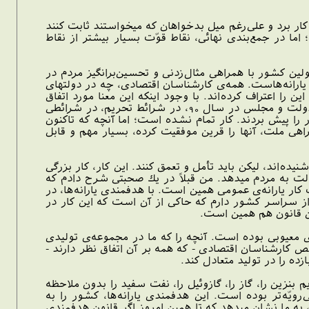
 كار برد و على‌رغم ميل بدخواهان كه ميخواستند ثابت كنند
 اما در جمع‌بندى نهائى، نقاط قوّت بسيار بيشتر از نقاط
ئولين كشور با همراهى مثال‌زدنى و تحسين‌برانگيز مردم در
ندى يارانه‌هاست. همه‌ى كارشناسان اقتصادى، چه در دولتهاى
را اعتراف كرده‌اند. با وجود اينكه اين معنا مورد اتفاق
همه بوده است، اما اين اقدام لازم به خاطر دشوارى‌هايش، به خاطر پيچيدگى‌هايش، بر زمين مانده بود. دولت و مجلس در سال 90، در شرائط تحريم، در شرائطى
را پيش بردند. كار تمام نشده است؛ اما آنچه كه تاكنون
هى ملت، آنها را قرين موفقيت كرده، بسيار مهم و قابل
ه‌اند، ليكن بايد تأمل و تعمق كنند. اين كار، كار بزرگى
ولت به مردم ميدهد. من قبلاً در يك صحبتى شرح دادم كه
ار يارانه‌ى عمومى همين است. با هدفمندى يارانه‌ها، در
 از سراسر كشور دارم كه حاكى از آن است كه اين كار در
ن قانون هم همين است.
معيوبى بوده است. آنچه را كه ما در مجموعه‌ى توليدى
 كارشناسان اقتصادى - كه همه بر آن اتفاق نظر دارند -
ده را در توليد متعادل كند.
زين را، گاز را، گازوئيل را، نفت سفيد را بدون ملاحظه
يّه‌تر بوده است. اين هدفمندى يارانه‌ها، كشور را به
ه ما نشان ميدهد كه تا همين امروز اگر قانون هدفمندى