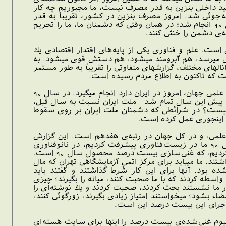
توليد داخلى بنزين به قدر مصرف نيست، ما مجبوريم چه كار
فه‌جوئى شد. امروز مصرف بنزين در كشور، تقريباً به قدر
توليد داخلى است؛ احتياج به واردات بنزين نداريم؛ اين براى كشور يك امتياز بزرگ است. اين كار در سال 90 انجام شد؛ در همان وقتى كه دشمنان ما، ما را تحريم
ئه‌ى دشمن را خنثى كنند.
رصه‌ى علم و فناورى است. علم و فناورى يكى از پايه‌هاى اقتدار اقتصادى يك
ى ميرسد، هم آبرومند ميشود، هم دستش قوى ميشود. به
هاى مختلف، گزارشهاى متفاوتى را تقريباً به طور مستمر
 كه تاكنون به اطلاع مردم رسيده است.
بر اساس گزارش مراكز علمى معتبر دنيا - اين گزارش مربوط به مراكز علمى خود ما نيست - سريع‌ترين رشد علمى جهان، امروز در ايران دارد انجام ميگيرد. در سال 90
2011 ميلادى، گزارش مراكز علمى معتبر اين است كه در سال 2011 - كه سه ماه پيش اين سال تمام شد - ملت ايران نسبت به سال قبل،
ينها چيست؟ در شرائطى كه دشمنان ملت ايران بر روى سقوط
ان اينجورى عمل كرده است.
 علمى، و در كل جهان در رتبه‌ى هفدهم است. اين گزارش
كسانى است كه اگر بتوانند گزارش خلاف عليه ما بدهند، امتناع نميكنند؛ اين را اينجور اعتراف ميكنند. سال 90 ما در زيست‌فناورى پيشرفت كرديم، در نانوفناورى
پيشرفت كرديم، در هوافضا پيشرفت كرديم - كه ماهواره‌ى نويد پرتاب شد - در صنعت هسته‌اى پيشرفت كرديم، كه غنى‌سازى بيست درصد محصول سال 90 است.
ديگران براى توليد آن شرط گذاشتند. ما ميبايد براى مركز اتمىِ آزمايشگاهى تهران كه مال
بود. آنها براى اين كار شرط گذاشتند و گفتند بايد
ا واسطه كردند كه با ما صحبت كنند، ميانه را بگيرند؛ چيزى
هور ما نشستند بحث كردند، صحبت كردند و يك نوشته‌اى را
مضاء بشود؛ ميخواستند امتياز زيادى بگيرند، زورگوئى كنند،
ماجراى اين بيست درصد اين است.
همه مشكلات، اين‌همه مانع‌تراشى‌ها، جوانان ما گفتند خودمان درست ميكنيم. در سال 90 اورانيوم غنى‌شده‌ى بيست درصد را اينها براى سايت هسته‌اى