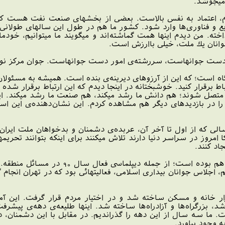
ميجوشد.
 اعتماد به نفس بالاست. بعضى از بخشهاى صنعت نفت هست كه ص
و فناورى‌ها وارد شود. كشور ما هم در طول اين سالهاى طولانى، در
رداخته. من ديدم اينها همت گماشته‌اند و ميگويند ما ميتوانيم، خود
وانان يك ملت، خيلى باارزش است.
دست جوانهاست، سررشته‌ى امور دست جوانهاست. جوان مركز نوآو
ه است؛ كه اين از آرزوهاى ديرينه‌ى بنده است. هميشه به مسئولا
 برقرار كنيد. خوشبختانه در اينجا ديدم كه اين ارتباط برقرار شده ا
ها متصل شوند؛ هم دانش ما رشد ميكند، هم صنعت ما رشد ميكند. ا
را در بازديدهاى ديگر هم مشاهده كردم. اين نشان‌دهنده‌ى اين 
 اقتصادى در سال 90 بود؛ سالى كه از اول تا آخر آن، عربده‌ى دشمنان و بدخواها
مروز در سراسر دنيا دارند تلاش ميكنند براى اينكه بتوانند تحريمها
اد كنند.
در سال 90 دستاوردهاى بزرگ ديگرى هم
اجلاس جوانان بيدارى اسلامى، فعاليتهائى بود كه در تهران انجا
زار خانه و مسكن ساخته شد و در اختيار مردم قرار گرفت. اين آ
، بزرگراه‌ها و آزادراه‌ها ساخته شد. اينها طليعه‌ى دهه‌ى پيش
 ما سه سال از اين دهه را گذرانديم. در مقابل با اين دشمنان، د
ه وجود بياورد.