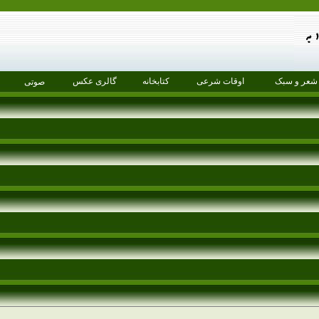
شعر و سبک
اوقات شرعی
کتابخانه
گالری عکس
صوتی