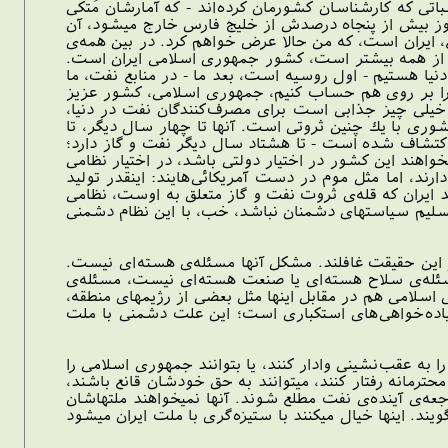
اتى كه كارشناسان كشورمان كرده‌اند - كه آمارشان متكى
واهد شد. نفت دنيا كه امروز بيش از پنجاه درصدش از خليج فارس خارج ميشود، آن
ع، ايران است، كه من حالا عرض خواهم كرد. در بين همه‌ى
 از همه بيشتر است، كشور جمهورى اسلامى ايران است.
يا هستيم - اول روسيه است، بعد ما - در منابع نفت، ما
ز را بر روى هم حساب كنيم، جمهورى اسلامى، كشور عزيز
خيلى چيز جذابى است براى مصرف‌كنندگان نفت در دنيا،
شورى با يك چنين ثروتى است. آنها تا چهار سال ديگر، تا
 اكتشاف شده است - تا هشتاد سال ديگر نفت و گاز دارد؛
اهند اين كشور در اختيار دولتى باشد، در اختيار نظامى
ند، اما مثل موم در دست آمريكائى‌هايند: اينقدر توليد
ند ايران كه قله‌ى ثروت نفت و گاز متعلق به اوست، نظامى
 تسليم سياستهاى دشمنان نباشد، خب، با اين نظام دشمنى
ز اين حقيقت غافلند. مشكل آنها مسئله‌ى هسته‌اى نيست.
سئله‌ى سلاح هسته‌اى يا صنعت هسته‌اى نيست، مسئله‌ى
لامى هم در مقابل اينها مثل بعضى از رژيمهاى منطقه،
زياده‌خواهى‌هاى استكبارى است؛ اين علت دشمنى با ملت
را به عقب‌نشينى وادار كنند، يا بتوانند جمهورى اسلامى را
حترمانه رفتار كنند، ميتوانند به حق خودشان قانع باشند،
جعه‌ى آينده‌ى نفت مطلع شوند. آنها نميخواهند ملتهاشان
ند. اينها خيال ميكنند با ستيزه‌گرى با ملت ايران ميشود