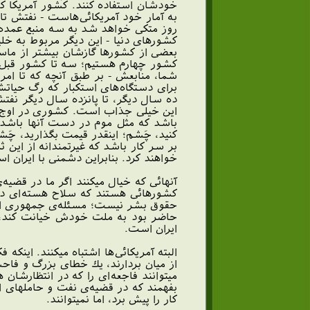
خودشان استفاده كنند. كشور آمريكا كه
روز متكى خواهد شد به سه منبع عمده‌ى
كشورهاى دنيا - اين ديگر مربوط به 
بعضى از كشورها گازشان بيشتر از ماست
كشور چهارم هستيم؛ سه تا كشور قبل ا
شما، منابعش - بر طبق آنچه كه تا ام
براى دستگاه‌هاى استكبار كه رگ حياتشا
ده سال ديگر، تا پانزده سال ديگر نفت
اين خيلى جذاب است. كشورى در اوج قله
باشد كه مثل موم در دست آنها باشد؛ م
كنيد، چَشم؛ اينقدر قيمت بگذاريد، چَش
بر سر كار باشد كه غيرتمندانه از اين
خواهند كرد. بنابراين دشمنى با ايران 
آنهائى كه خيال ميكنند اگر ما در قضي
كشورهائى هستند كه سلاح هسته‌اى دار
حقوق بشر نيست؛ مسئله‌ى جمهورى اسلا
حاضر بود به ملت خودش خيانت كند، در
ايران است.
البته آمريكائى‌ها اشتباه ميكنند. اينكه
از ميان بردارند، يك خطاى بزرگ و فاحش
ميتوانند فاجعه‌اى را كه در انتظارشا
بفهمند كه در قضيه‌ى نفت و حاملهاى ان
كار را پيش برد، اما نميتوانند.