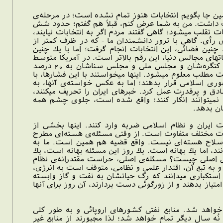
خابات دوازدهم اسفند بود. البته همين جا بگويم انتخابات هنوز تمام نشده است؛ در مرحله‌ى
هميت داشت. من به شما عرض كنم، قبلاً هم گفتم؛ حدود شش
ت تقلب ميشود؛ گاهى گفتند مردم اگر به انتخابات نيايند،
 رأى. گاهى با ترور دانشمندان ما - كه در ظرف كمتر از
 چنين فضائى، اين انتخابات انجام گرفت؛ اما با يك چنين
متوسط انتخاباتهاى مجالس دنيا، اين رقم بالاتر است. در آمريكا متوسط
رقم مشاركت در انتخابات كنگره، 35 درصد است. در ده سال گذشته مشاركت مردم آمريكا در انتخابات كنگره‌شان و مجلس ملى و مجلس سناشان به 40 درصد
يت مطلب معلوم ميشود. اينها ميخواستند با اين فشارها، با
هورى اسلامى قرار بدهند؛ اما به عكس خواسته‌ى آنها، به
دق و پرقدرت عمل كرد. خبرهاى ايران را تحريف ميكنند،
را نميتوانند انكار كنند؛ واقع شده است، جلوى چشم همه
ان بدهد.
سال به ملت ايران و نظام اسلامى ضربه وارد كنند. اينها بخشى از
نى در اوقات مختلف متفاوت است. از وقتى مسئله‌ى هسته‌اى مطرح
ل سلاح هسته‌اى نيست. واقع قضيه هم همين است. ما به
انند، اما يك بهانه است. يك روز اين مسئله بهانه است، يك
‌ى اصلى چيست؟ مسئله‌ى اصلى، حراست مقتدرانه‌ى نظام
 به تبع آن، اقتدار علمى و نظامى، متوقف است به انرژى،
 استكبارى ميدانند كه رگ حياتشان به نفت و گاز وابسته
متياز بدهند و از زورگوئى دست بردارند، آن روز براى آنها
خواهد شد. منابع نفتى كشورهاى اروپائى و به طور كلى
ال ديگر تمام خواهد شد؛ لذا مجبورند از منابعِ غير