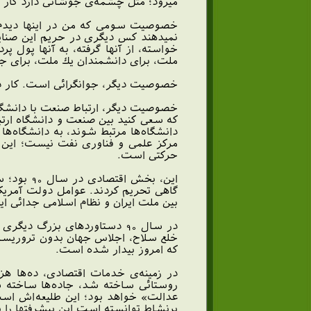
ميرود؛ مثل چشمه‌ى جوشانى دارد كار 
خصوصيت سومى كه من در اينها ديدم،
نميدهند كس ديگرى در حريم اين صنايع 
خواسته، از آنها گرفته، به آنها پول پ
ملت، براى دانشمندان يك ملت، براى ج
خصوصيت ديگر، جوانگرائى است. كار 
خصوصيت ديگر، ارتباط صنعت با دانشگا
كه سعى كنيد بين صنعت و دانشگاه ارتباط
دانشگاه‌ها مرتبط شوند، به دانشگاه‌
مركز علمى و فناورى نفت نيست؛ اين 
حركتى است.
اين، بخش
گاهى تحريم كردند. عوامل دولت آمريكا ا
بين ملت ايران و نظام اسلامى جدائى ايج
خلع سلاح، اجلاس جهان بدون تروريسم، 
كه امروز بيدار شده است.
در زمينه‌ى خدمات اقتصادى، ده‌ها ه
روستائى ساخته شد، جاده‌ها ساخته شد
عدالت» خواهد بود؛ اين طليعه‌اش است.
پرنشاط توانسته است اين پيشرفتها را ب