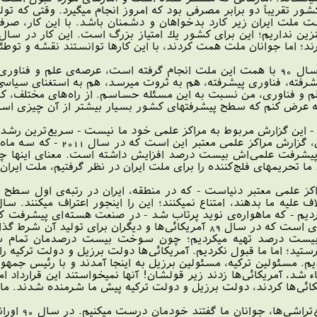
كشور تقريباً دو برابر مصرفى بود كه امروز انجام ميگيرد. وقتى كه 
دست ملت ايران زير كارد بدخواهان و دشمنان باشد. با اين كار، صر
ورند؛ اما جوانان ملت همت كردند، با اين كارها توانستند نقشه و توط
يك عرصه‌ى مهم اقتصادى ديگر كه در سال 90 با همت اين ملت انجام گرفته است، ع
رفته، فناورى پيشرفته، هم به ثروت ميرسد، هم به استغناى سياس
و فناورى، من نسبت به اين مسئله حساسم. از راه‌هاى مختلف، كانال
انه عرض كنم كه سطح پيشرفتهاى كشور بسيار بيشتر از آن چيزى است
كه تقريباً برابر بود با سال 
 رشد علمى و پيشرفت علمى‌اش بيست درصد افزايش داشته است. معناى ا
ما تحريمهاى فلج‌كننده را براى ملت ايران در نظر گرفتيم، ملت اير
اكز علمى معتبر دنياست - كه در منطقه، ايران در رتبه‌ى اول سطح
اين غنى‌سازى بيست درصد، همان چيزى است كه در سال 89 آمريكائى‌ها و 
 بيست درصد تهيه ميكرديم؛ چون سوخت بيست درصدمان تمام شده 
فرستيد؛ اما ما قبول نكرديم. آمريكائى‌ها دولت برزيل و دولت تركيه ر
ديم. مسئولين تركيه، مسئولين برزيل به اينجا آمدند و با رئيس جم
ء شد، آمريكائى‌ها زدند زير قولشان! آنها نميخواستند اين قرارداد ا
ريكائى‌ها كردند، دولت برزيل و دولت تركيه پيش ما شرمنده شدند. 
با وجود اين‌