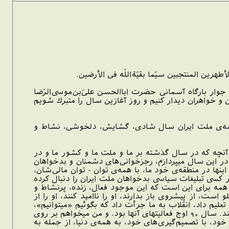
لأطهرين المنتجبين سيّما بقيّةاللّه فى الأرضين.
جوار بارگاه آسمانى حضرت اباالحسن علىّ‌بن‌موسى‌الرّضا
ان و خواهران ديدار كنيم و روز آغازين سال را متبرك شويم
 همه‌ى ملت ايران سال شادى، گشايش، دلخوشى، نشاط و
 آنچه كه در سال گذشته بر ما و ملت ما و كشور ما و در
ئل سال 90 و عمدتاً به موفقيتهاى ملت ايران در اين سال ميپردازم، رجزخوانى‌هاى دشمنان و بدخواهان
ها در منطقه‌ى خود ما، با همه‌ى توان - توان مالى‌شان،
ر كسى تبليغات سياسى بدخواهان ملت ايران را دنبال كرده
 همه براى اين است كه اين موجود فعال، زنده، پرنشاط و
ت، از پيشروى باز بدارند، او را نااميد كنند، او را از
عليم داد، انقلاب به ما جرأت داد كه بگوئيم «ميتوانيم»،
ميخواهند به ملت ايران بقبولانند كه شما نميتوانيد؛ با همه‌ى توان در پى اين هستند كه اين هدف را دنبال كنند. سال 90 اوج فعاليتهاى آنها بود. و من ميخواهم بر روى
ها، ملت ايران در سال 90 با حركات خود، با پيشرفت خود، با تصميم‌گيرى‌هاى خود، به همه‌ى دنيا، از جمله به