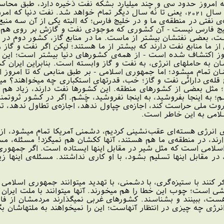
 امروز حدود سى و چند ميليارد بشكه نفت ذخيره دارد، طبق محاسب
به آمار خود آمريكائى‌هاست - نفتش تا سال 2021، يعنى تا نُه سال ديگر تمام خ
 نفتى در منطقه‌ى ما و در خليج فارس؛ كه البته يكى از آن سه منب
خليج فارس نيست - آن كشورى كه موجودى نفت و گازش بر روى هم
، بعضى نفتشان بيشتر از ماست. ما در منابع گاز، كشور دوم در دن
ز ما منابع نفت دارند كه بيشتر از ما هستند؛ ليكن اگر نفت و گا
روز اكتشاف شده است - از همه‌ى كشورهاى دنيا بيشتر است؛ اين 
ن به حاملهاى انرژى، به نفت و گاز وابسته است. بنابراين ايران ك
شان تمام ميشود؛ اما جمهورى اسلامى - بر طبق منابعى كه تا امروز
‌ى دارائى نفت و گاز؛ خب، قدرتهاى استكبارى چه ميخواهند؟ ميخو
ثل بعضى از كشورهاى منطقه. اين كشورها نفت دارند، زياد هم دار
م؛ به اينجا بفروشيد، به اينجا نفروشيد، چَشم. اگر در كشور ثروتم
 ثروت ملى حراست كند، اجازه‌ى چپاول ندهد، اجازه‌ى تطاول ندهد،
اسلامى به اين خاطر است.
ه‌ى انرژى هسته‌اى عقب‌نشينى كرديم، دشمنى آمريكا تمام ميشود، ا
ند، در منطقه‌ى ما هم هستند، آنها ككشان هم نميگزد! مسئله، م
مى است كه مثل شير در مقابل اينها ايستاده است. اگر جمهورى اس
 مقابل اينها تسليم بشود، با او كارى نداشتند. مسئله‌ى اينها 
 فكر كنند با ستيزه‌گرى، با دشمنى، با تهديد ميتوانند جمهورى اسلامى 
ى است؛ چوب اين خطا را هم ميخورند. آنها ميتوانند با ملت ايران م
ن هست، ببينند و بشناسند. كشورهاى غربى نميگذارند مردمشان از فا
رژى چه چيزى در انتظار آنهاست؛ اين را نميخواهند به ملتهاشان بگوي