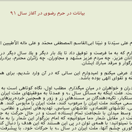
بیانات در حرم رضوی در آغاز سال ۹۱
ام على سيّدنا و نبيّنا ابى‌القاسم المصطفى محمّد و على ءاله‌ الأطيبين ا
رم كه به ما فرصت و توفيق داد تا يك بار ديگر و يك سال ديگر در 
وانان عزيز، چه مردم عزيز مشهد و مجاوران، چه زائران محترم، برادر
وار و مرقد مبارك ايشان.
ك عرض ميكنم و اميدوارم اين سالى كه در آن وارد شديم، براى
 و تقواى الهى بوده باشد.
ادران و خواهران در ميان ميگذارم. مطلب اول، نگاه كوتاهى است به
رابطه‌ى با ما در جهان و در منطقه گذشت. علت اينكه به مسا
بار، تكيه‌دهندگان بر مسندهاى زر و زور و همچنين خرده‌ريزهاى اين
سعى ميكنند ملت ايران را مرعوب كنند، ملت ايران را مأيوس كنند. ه
ملى، تلاشهاى اقتصادى، تلاشهاى سياسى، تهديدهاى امنيتى و نظامى،
ر وسط ميدان با شجاعتِ تمام ايستاده است و در حال حركت به جلو اس
در مقابل شعار «ما ميتوانيم» كه امام بزرگوار اين شعار را به ما ت
اين نكته تكيه كنم كه على‌رغم آنها، به كورى چشم آن