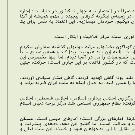
رفاً در انحصار سه چهار تا كشور در دنياست؛ اجازه
 زمينه‌ى اينگونه كارهاى پيچيده و مهم، هميشه از آنها
مان ميكنيم، خودمان ميسازيم. اين اعتماد به نفس براى يك
رى است، مركز خلاقيت و ابتكار است.
ن گوناگونِ بخشهاى مرتبط دولتهاى گذشته سفارش ميكردم
ست. البته اين بايد عموميت پيدا كند و همه‌ى صنايع ما با
ين خصوصيات را من در آنجا ديدم، اما اينها مخصوص اين
است كه در كشور قاعده بر اين جارى است؛ حركت، چنين
ن ملت ايران بلند بود؛ گاهى تهديد كردند، گاهى فشار سياسى آوردند،
 را عملى كنند، به خيال اينكه به ملت ايران ضربه بزنند و
 بوده است؛ از جمله ديپلماسى فعال سال 90 در مسائل منطقه. برگزارى اجلاس بيدارى اسلامى، اجلاس فلسطين، اجلاس
م گرفت؛ نظام جمهورى اسلامى شد مركز توجه دنياى اسلام
مارها، آمارهاى بزرگى است؛ آمارهاى مهمى است. مسكن
رفت و عدالت است. ما گفتيم اين دهه، «دهه‌ى پيشرفت و
ر مقابل با اين بدخواهان عنود و خبيث، اين ملت فعال و