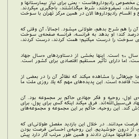
هران مخصوص راديوداروهاست - يعنى براى نياز بيمارستانها و
ميدادند، نميفروختند، شرط ميگذاشتند، باجگيرى ميكردند.
ع و اقسام راديوداروها الان در همين مركز تهران با سوخت
م آن را هم شرح بدهم، طولانى ميشود. اجمالاً، آن وقتى كه
ت تبادل اورانيوم توليد داخل بود، ميگفتند اورانيوم سه و نیم درصد را به روسيه بدهيد، روسيه 20 درصد كند؛ او بدهد به فرانسه، فرانسه صفحه‌ى سوخت
ه‌ى سوخت را درست ميكنيم؛ همت كردند، درست كردند،
افزايش شش برابرى داروهاى نوتركيب، افزايش صادرات كالا و خدمات دانش‌بنيان؛ اينها همه مربوط به سال 90 است. اينها بخشى از دستاوردهاى «سال جهاد
، اما داراى تأثير مستقيم اقتصادى براى كشور است.
در آنجا چيزهائى را مشاهده ميكند كه نظائر آن را در بعضى از
نيست؛ قاعده است. اين پديده‌هاى مهم كه يك روزى ملت ما
ى اول، روحيه و فكر جهادىِ حاكم بر مجموعه بود. آن
 فى‌سبيل‌اللّه‌اند. فرق ميكند اينكه كسى براى پول، براى
 تلاش كند. اين روحيه، حاكم بر اين مجموعه و مجموعه‌هاى
رصت ميدانند. در خلال اين بازديد مفصلِ طولانى‌اى كه
اختيم، از درون جوشيديم. اين روحيه‌ى احساس فرصت بودن
و خلاقيتها ميدان دادند و همين طور مرتب كار دارد پيش