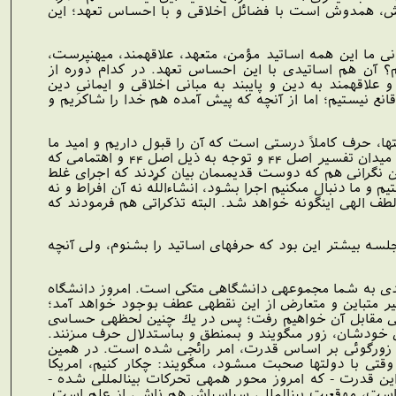
دانش، همدوش است با فضائل اخلاقى و با احساس تعهد؛ اين
ما اين همه اساتيد مؤمن، متعهد، علاقه‏مند، ميهن‏پرست،
يم؟ آن هم اساتيدى با اين احساس تعهد. در كدام دوره از
قه‏مند به دين و پايبند به مبانى اخلاقى و ايمانىِ دين
قانع نيستيم؛ اما از آنچه كه پيش آمده هم خدا را شاكريم و
ا، حرف كاملاً درستى است كه آن را قبول داريم و اميد ما
اين است كه با اجراى سياستهاى اصل 44 - كه سال گذشته ابلاغ شد - اين گره باز بشود. اساساً ورود در ميدان تفسير اصل 44 و توجه به ذيل اصل 44 و اهتمامى كه
ين نگرانى هم كه دوست قديمى‏مان بيان كردند كه اجراى غلط
 ما دنبال مى‏كنيم اجرا بشود، ان‏شاءاللَّه نه آن افراط و نه
ه لطف الهى اينگونه خواهد شد. البته تذكراتى هم فرمودند كه
سه بيشتر اين بود كه حرفهاى اساتيد را بشنوم، ولى آنچه
دى به شما مجموعه‏ى دانشگاهى متكى است. امروز دانشگاه
ر متباين و متعارض از اين نقطه‏ى عطف بوجود خواهد آمد؛
‏ى مقابل آن خواهيم رفت؛ پس در يك چنين لحظه‏ى حساسى
ى خودشان، زور مى‏گويند و بى‏منطق و بى‏استدلال حرف مى‏زنند.
لذا زورگوئى بر اساس قدرت، امر رائجى شده است. در همين
تى با دولتها صحبت مى‏شود، مى‏گويند: چكار كنيم، امريكا
 قدرت - كه امروز محور همه‏ى تحركات بين‏المللى شده -
است، موقعيت بين‏المللىِ سياسى‏اش هم ناشى از علم است.