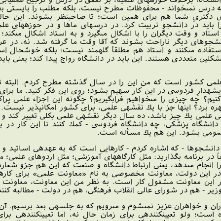
ه درس نمى‏خواند - محفوظات مطرح نيست، بلكه مطلب را بايستى بفه
ى دكترىِ شما هم براى همين است؛ تا صاحب‏نظر بشوند. اين ح
را بايد در دانشجو تربيت كرد. در درسهاى ماها و در حوزه‏هاى عل
ستاد و وقت ديگران را با اشكال مى‏گيرد و به استاد اشكال مى‏كند
نشجوهاى ديگر ناراحت بشوند كه آقا وقت ما گرفته شد. نه، در عر
استفاده مى‏كنند و استاد هم مطلقاً گله‏مند نيست؛ بلكه خوشحال 
ين متعددى هستند. اين بايد در دانشگاه رواج پيدا كند؛ يعنى بايد
ى كشور است كه من اين را در سال گذشته مطرح كردم. البته توقع 
 ريشه‏دارِ فردوسى در اين كار سهيم بشود؛ روى اين فكر كنيد. ما بر
نيم؟ چه چيزى را مى‏خواهيم فرابگيريم؟ چگونه اين اجزاء علمى پراك
 برد؟ اينها جز با يك نقشه‏ى علمى، براى كشور امكانپذير نيست. ال
علمى يك چيز باشد، ده سال ديگر نقشه‏ى علمى بكلى تغيير كند و چ
ه دانشگاه پزشكى، چه دانشگاه فردوسى - كمك كنند تا اين كار در ب
 عمومى بشود. اين هم يك مسأله است.
انشجوها - كه اشاره كردم - كارهايى است كه به عهده‏ى اساتيد و ب
عاً در برنامه بگذاريد: مثل كارگاه‏هاى آموزشى؛ مثل اردوهاى علمى؛ 
را انجام مى‏دهد، يعنى ارتباط دانشگاه و صنعت كه اين هم جزو شعا
در اين دولت، معاونت مخصوصى به نام «معاونت علمى» براى كار
ر اين معاونت مشغول كار است. به نظر من اين معاونت، معاونت مب
وزير - هم در شوراى عالى انقلاب فرهنگى، هم در دولت - مطالبه كنند، 
ن و خواهران عزيز نمى‏شوم و مى‏رويم كه به جلسه‏ى بعد برسيم. آن ت
 است؛ ولو تعيين‏كننده‏ى براى زمان حال نه، اما تعيين‏كننده‏ى