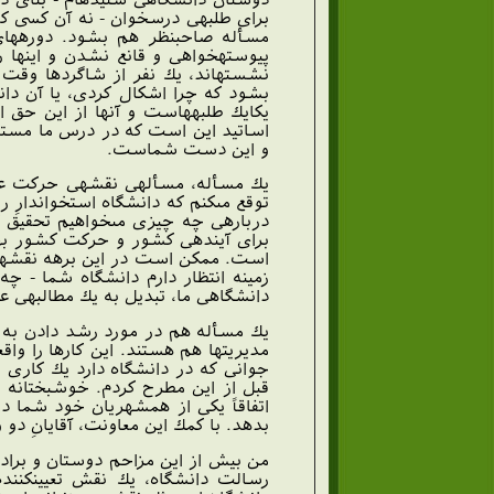
براى طلبه‏ى درسخوان - نه آن كسى ك
مسأله صاحب‏نظر هم بشود. دوره‏ها
پيوسته‏خواهى و قانع نشدن و اينها 
نشسته‏اند، يك نفر از شاگردها وقت ا
بشود كه چرا اشكال كردى، يا آن دا
يكايك طلبه‏هاست و آنها از اين حق 
اساتيد اين است كه در درس ما مستشكل
و اين دست شماست.
يك مسأله، مسأله‏ى نقشه‏ى حركت علم
توقع مى‏كنم كه دانشگاه استخوان‏دارِ
درباره‏ى چه چيزى مى‏خواهيم تحقيق ك
براى آينده‏ى كشور و حركت كشور بهره
است. ممكن است در اين برهه نقشه‏ى 
زمينه انتظار دارم دانشگاه شما - چ
دانشگاهى ما، تبديل به يك مطالبه‏ى
يك مسأله هم در مورد رشد دادن به د
مديريت‏ها هم هستند. اين كارها را واق
جوانى كه در دانشگاه دارد يك كارى 
قبل از اين مطرح كردم. خوشبختانه 
اتفاقاً يكى از همشهريان خود شما د
بدهد. با كمك اين معاونت، آقايانِ دو 
من بيش از اين مزاحم دوستان و برادرا
رسالت دانشگاه، يك نقش تعيين‏كننده