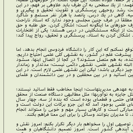
مد؛ از يك سطحى به آن طرف بايد علاوه‏ى بر فهم، در اين
الت رشد روحيه‏ى پرسشگرى و تقويت تحقيق و پيگيرى و
ميه، گاهى در يك درس، پانصد يا هزار نفر مستمع و شاگرد
؛ مطلقاً در عرف چنين مجلسى وجود ندارد كه استاد ناراحت
ف حوزه‏اى ما اينگونه است؛ اشكال كردن، حقِ طلبه و حق
است از اينكه مستشكلينى در درس هستند؛ يكى از افتخارات
 اشكال كردن به استاد، پرسشگرى و تحقيق، رواج پيدا كند؛
نمى‏كنم كه اين كار را دانشگاه فردوسى انجام بدهد، اما
اى پيشرفت علم در كشور، به نقشه‏ى كلى علمى احتياج داريم.
نده، به هم متصل مى‏شوند؟ در كجا از اتصال اينها، مى‏شود
بته نقشه‏ى علمى، نقشه‏ى دائمى نيست؛ مدت‏دار و زمان‏دار
يز ديگرى باشد؛ ليكن اين نقشه‏ى علمى لازم است. در اين
ين اساتيد و در بين محققين و در بين دانشمندان و علماى
ه عهده‏ى مديريت‏هاست؛ اينجا مخاطب فقط اساتيد نيستند؛
مثل جايزه به نوآورى‏ها؛ مثل مطالبه‏ى دستگاه صنعت از محقق
رهاى حتمى و قطعى‏اى بوده است كه بنده از سه، چهار سال
هاى علمى بوجود آمد كه اين جزو بركات اين دولت است و
اركى است و كارهاى بسيار مهم و خوبى را مى‏تواند انجام
تا مديران بتوانند وسائل را براى اين معنا فراهم بكنند.
وصيه‏ى اول را مى‏خواهم بار ديگر تكرار بكنم: امروز نقش و
 براى آينده‏ى كشور است. امروز تصميم دانشگاهيان و همت