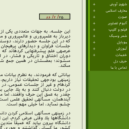
شهید آوینی
معارف اسلامی
/ 2/ 86
25
صوت
آلبوم تصاویر
فیلم و کلیپ
اين جلسه، به جهات متعددى يكى از ش
ديرباز به علم‏پرورى و عالم‏پرورى و 
شعر وسبک
كه در اين جلسه حضور دارند، دوستى‏ها
موبایل
جلسات فراوان و ديدارهاى پرهيجان در
آموزش
عرصه‏ى علم پيشرفت‏هايى كرده‏اند كه 
خدمات
دوران اختناق و تاريكى و فشار، در 
مى‏شوند؛ بعضى‏شان در همين جمع شم
حرف دل
مى‏كند.
تماس با ما
بياناتى كه فرمودند، به نظرم بيانات
زمينه‏ى بودجه‏ى تحقيقات نياز داريم
كرده‏ام و غير از جلسات عمومى، در دي
در دولت دنبال كنند و به يك جايى بر
چقدر به عمق اين حرف واقفند، اما من
آينده‏مان، مسأله‏ى تحقيق علمى است؛
چشم نمى‏آيد، اما خيلى مهم است.
در زمينه‏ى مسأله‏ى اسلامى كردن دانش
دانشگاه‏ها يك وقتى عرض كردم، اين ا
دانشگاه بيرون بيايد كه عميقاً متدين
كشور ما كسانى گذاشتند و جورى گذا