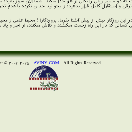
 دو مسير ريلى را بكلى از هم جدا مى‏كند. شما الان سوزن‏بانيد؛ مى‏ت
قى و استقلال كامل قرار بدهيد؛ و مى‏توانيد خداى نكرده با عدم تحرك
ان در اين روزگار بيش از پيش آشنا بفرما. پروردگارا ! محيط علمى
‏ى كسانى كه در اين راه زحمت مى‏كشند و تلاش مى‏كنند، از اجر و پاد
AVINY.COM
- All Rights Reserved
Copyright © 2003-2025 -