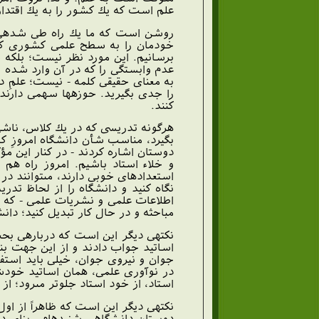
علم است كه يك كشور را به يك اقتدار
روشن است كه ما يك راه طى شده‏ى 
خودمان را به سطح علمى كشورى كه
برسانيم. اين مورد نظر نيست؛ بلكه م
عدم وابستگى را كه در آن وارد شده اد
به معناى حقيقى كلمه - نيست؛ علمِ د
را جدى بگيريد. حوزه‏ها سهمى دارند 
كنند.
هرگونه تدريسى كه در يك كلاس، ناشى از
بگيرد، مناسب شأن دانشگاه امروزِ كشو
دوستان اشاره كردند - در كنار اين مؤ
و خلاء استاد باشيم. امروز راه هم ب
استعدادهاى خوبى دارند، مى‏توانند در
نگاه كنيد و دانشگاه را از لحاظ تدر
اطلاعات علمى و نشريات علمى - كه ام
مباحثه و در حال كار تبديل كنيد؛ دان
نكته‏ى ديگر اين است كه درباره‏ى بح
اساتيد جواب دادند و از اين جهت بند
جوان و نيروى جوان، خيلى بايد استفاد
در نوآورى علمى، همان اساتيد خودشان
استاد، از خود استاد جلوتر مى‏رود؛ از
نكته‏ى ديگر اين است كه ظاهراً از او
دوستان دانشگاهى شنيده‏ام - بناى د