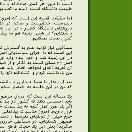
است با دين؛ هر كسى صادقانه با دان
طبيعتِ دانشگاه است. البته ما تصديق 
اما حقيقت قضيه اين است كه امروز چ
دين‏پرست، خداپرست و صادق در دانشگ
دوره‏هاى دانشگاه كشور - در اين شص
داشته‏ايم؟ در همين زمينه هم ما پيش 
كفران نعمت نمى‏كنيم.
مسأله‏ى نياز توليد علم به گسترش تح
در اين زمينه شد و خود بنده وارد اي
اصل 44 ممكن است به تكاثر و از 
آن تفريط اتفاق نخواهد افتاد. بايد ه
من يادداشت كردم و ان‏شاءاللَّه آنها را 
بعد از ديدار با شما، ديدارى با دا
كه من در اين جلسه به اختصار مى‏خو
يك مسأله اين است كه امروز، موضوع
بايد احساس بكند كه كشور در يك نقط
اگر يك طور عمل كنيم به يك سمت خو
قرار داريم. امروز مناسبات بين‏المللى
جُرم خيلى از دولتهاى متوسط و دست 
قضيه‏ى هسته‏اى، در مسأله‏ى خاورميا
مى‏گويد! يعنى اين يك حجت قاطع است
متوقف است به علم؛ و لذا ثروت امري