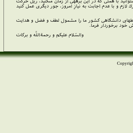
وانيد با همتى كه در اين برهه‏ى از زمان مى‏كنيد، ريل حركت
 لازم و با عدم اجابت به نيازِ امروز، جور ديگرى عمل كنيد
 و محيطهاى دانشگاهى كشور ما را مشمول لطف و فضل و هدايت
اش خود برخوردار فرما.
والسّلام عليكم و رحمةاللَّه و بركات