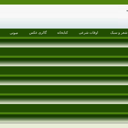
شعر و سبک
اوقات شرعی
کتابخانه
گالری عکس
صوتی