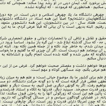
ش برخورد كند، ايمان دينى در او رشد پيدا مى‏كند؛ همچنانى كه 
مى‏كنيم - همان‏طورى كه فرمودند - كه اينگونه نشده.
هره‏ى دانشگاه ما، يك چهره‏ى اسلامى و دينى است. در چه دورانى 
اه‏هايمان داشته‏ايم؟ اصلاً اين همه استاد در دانشگاه داشته‏ا
ت، هفتاد سال - در بين دانشجويان، اين همه دانشجوى متعهد و علا
رفتيم. البته بديهى است با آن بيانى كه قبلاً عرض كردم، ما به اين 
قيق و تقابل و تنافى آن با انحصارات دولتى و حقوق انحصارى شركته
ن ميدان شدم، به خاطر چند نكته و از جمله همين نكته بود. البته ا
قبيل آن بينجامد هم درست است. اگر آن چيزى كه ما گفتيم و ما خواستيم و
مان‏گونه كه مقرر شده و گفته شده است انجام بگيرد و ان‏شاءاللَّه ب
دنبال مى‏كنم.
نشجوها خواهم داشت و مفصلتر صحبت خواهم كرد. غرض من از اين جل
اهم عرض بكنم، چند مسأله‏ى كوتاه و مهم است.
 علم براى كشور ما يك موضوع حياتى است؛ و علم هم به ميزان زيا
ه‏ى عطفى قرار گرفته است كه با دو گونه حركتِ دانشگاه، دو مسي
اهيم رفت، اگر به گونه‏ى ديگرى عمل كنيم، به سمت ديگر و نقطه
 روى قدرت مى‏چرخد. مى‏بينيد ديگر، قدرتها به اتكاء و استناد قدرتمند
پائين هم اين است كه زورگوئى آنها را به راحتى قبول مى‏كنند؛ 
نه، در قضاياى گوناگون سياسى و در مسائل گوناگونى كه داريم، وق
 كه چون امريكا داراى قدرت و زور است، ديگر چاره‏اى نيست. اين
كا هم ناشى از علم است، توانائيهاى تبليغاتى‏اش هم ناشى از علم 