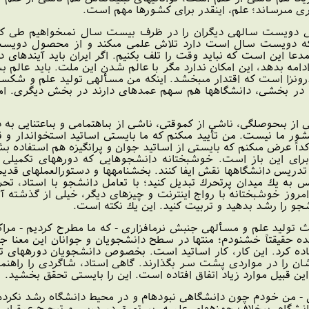
ى مى‏رساند؛ علم، اين‏قدر براى كشورها مهم است.
دويست ساله‏ى ديگران را در ظرف بيست سال نمى‏خواهيم طى كني
 دويست سال است دارد تلاش علمى مى‏كند و از محصول دويست س
دعا اين است كه نبايد وقت را تلف بكنيم. اگر ايران بايد آينده‏اى 
امه بدهد، اين امكان ندارد مگر با عالم شدن اين ملت. بايد عالم بشو
رون‏زا است كه اقتدار مى‏بخشد. اين‏كه من مسأله‏ى توليد علم و شك
در بخشى، دانشگاه‏ها هم سهم عمده‏اى دارند در بخش ديگرى. امروز
 بى‏حوصلگى، ناشى از كم‏وقتى، ناشى از بى‏اهتمامى و بى‏اعتنايى به د
ر ما نيست. من تأييد مى‏كنم كه ما بايستى اساتيد استخوان‏دار و ق
كداً عرض مى‏كنم كه بايستى از اساتيد جوان و پرانگيزه هم استفاده ب
راى اين باز است. خوشبختانه دانشجوهايى كه دوره‏هاى تكميلى را مى
 تدريس دانشگاه‏ها نقش ايفا كنند. بخشنامه‏ها و دستورالعمل‏هاى قدي
يس به يك ميدان پرتحرك تبديل كنيد؛ با تعامل دانشجو با استاد، تح
روز خوشبختانه با رواج اينترنت و چيزهاى ديگر، خيلى از گذشته آس
شجو را رشد بدهيد و تربيت كنيد. اين يك نكته است.
ث توليد علم و مسأله‏ى جنبش نرم‏افزارى - كه ما مطرح كرديم - مر
ه حقيقتاً خشنودم؛ منتها در سطح دانشجويان و جوانان اين معنا جد
ه كرد. اين كار، كار اساتيد است. بخصوص دانشجويان دوره‏هاى تكميل
 را در مواردى پشت سر بگذارند. گاهى استاد، شاگردى را راهنمايى 
 اين قبيل موارد زياد اتفاق افتاده است. اين را بايستى تحقق بخشيد.
ل - من خودم چون دانشگاهى نبوده‏ام و در محيط دانشگاه رشد نكرده‏ام
انشگاه، برخلاف حوزه‏هاى علميه، بر تعمق در درس و ترجيح عمق‏ياب