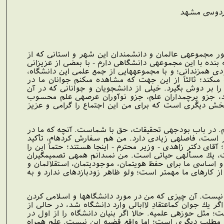
فردوسى مشهد‏
ر مجموعه‏ى عالمان و دانشمندان اين شهر و استانى كه از
بنده با اين مجموعه‏ى دانشگاهى دارم - با بعضى از عزيزانى
دى هم‏زندانى؛ و با مجموعه‏هايى از جمع علمى اين دانشگاه،
ى‏كند؛ ثالثاً از اين جهت كه مشاهده مى‏كنم جوانان ما در
ر را بر دوش بگيرد. خيلى از دانشجويان و جوانانى كه در آن
تيد، جزو پرچمداران علم، جزو نوآوران عرصه‏ى علم محسوب
خش ديگرى است كه براى من اين اجتماع را گرامى و عزيز
نم. در باب بودجه‏ى تحقيقات، حق با شماست. آنچه كه ما در
ر است، فاصله‏ى زيادى دارد. من هم سفارش كرده‏ام، تأكيد
قاى دكتر زاهدى - وزير محترم - اينجا هستند؛ حتماً اين را
، يك مسأله‏ى حياتى است. من نمى‏دانم همه‏ى تصميم‏گيران
 و اساسى ما براى حفظ هويتمان، موجوديتمان، استقلالمان و
ز كارهاى ما مهمتر است؛ ولو ظاهر زودبازده‏اى ندارد و به
اد نيست. آن چيزى كه من در مورد دانشگاه‏ها و اسلامى كردن
يك جوان كم‏اعتقادِ لاابالى وارد دانشگاه شد، در حالى از
؛ مثل حوزه‏ى علميه. حالا اگر بنيان دانشگاه را از اول در
ن مطلب ديگرى است؛ اما واقع قضيه اين نيست. علم همراه