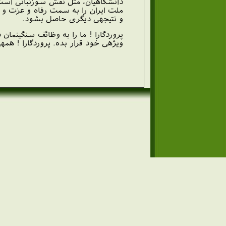
دانشگاهيان، مثل نقش سوزن‏بانى است كه
ملت ايران را به سمت رفاه و عزت و تر
و نتيجه‏ى ديگرى حاصل بشود.
پروردگارا ! ما را به وظائف سنگين‏م
ويژه‏ى خود قرار بده. پروردگارا ! همه