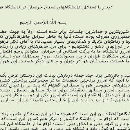
ديدار با استادان دانشگاههاى استان خراسان‏ در دانشگاه 
بسم ‏اللَّه الرّحمن الرّحيم‏‏
يرين‏ترين و جذاب‏ترين جلسات براى بنده است. اولاً به جهت حضو
محقق‏پرورى معروف بوده است؛ ثانياً به خاطر سوابق خاطره‏انگيزى كه 
 و رفاقتهاى نزديك و همكارى‏هاى بسيار صميمانه؛ با آقاى دكتر فرهو
 دوران‏هاى دشوار داشته‏ايم - براى من خاطره‏هاى زيادى را زنده م
امروز دانشگاه ما به بركت استادىِ آن جوانان، مى‏تواند پرچم افتخا
لابلاى مشكلات فراوان درس مى‏خواندند، امروز بحمداللَّه جزو اسا
ا هستند، بعضى‏شان هم در تهران و جاهاى ديگر هستند. اين هم ب
 مفيد و باارزشى بود. چند جمله درباره‏ى بيانات اين دوستان عرض بك
، با آنچه كه امروز بودجه‏ى تحقيقات ما در مجموعه‏ى بودجه‏ى كشو
دارهاى خصوصى هم به مسئولين گفته‏ام كه بايد اين را دنبال كنند؛ آ
سانند. امروز مسأله‏ى تحقيقات براى ما يك مسأله‏ى تجملاتى نيست
 از بُن دندان اعتقادم اين است كه امروز يكى از دو، سه كار اصلى
 بدون شك و ترديد. بايد اين را خيلى جدى بگيرند؛ اين از بسيارى ا
گاه‏ها اعتقاد من اين است كه هرچه ما در اين زمينه كار بكنيم، زي
ست كه توقع ما از دانشگاه كشور و مركز علم كشور اين است كه اگر 
 و داراى تعهد دينى و اخلاق دينى است؛ توقع ما از دانشگاه اين است
شتند كه گوئى بايد دانشگاه غير دينى يا حتى ضد دينى باشد، اي