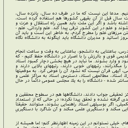
م. مدعا اين نيست كه ما در ظرف ده سال، پانزده سال،
ال قبل از آنِ بقيه‏ى كشورها هم استفاده كرده است،
داشته باشد و اگر اين ملت بايد همين راه استقلال و عزت و
ند و علم در اين كشور ترقى پيدا كند. علمِ وارداتى، علم -
ستن مرزهاى علم را مطرح كردم، به خاطر اين است و بايد آن
 اساتيد و مديران دانشگاه بايد اينگونه به دانشگاه نگاه
رس، بى‏اعتنايى به دانشجو، بى‏اعتنايى به وقت و ساعت انجام
ديمىِ قوى و باارزش را با اصرار در دانشگاه حفظ كنيم - كه
شود و وارد بشوند. ما نبايد در هيچ بخشى دچار كمبود استاد
‏گذرانند، رتبه‏هاى خوبى دارند، رتبه‏هاى بالايى دارند و
مى، آيه‏ى قرآن نيست كه نشود آن را عوض كرد. به موقعيت‏ها
رك استاد، مطالعه‏ى استاد، دسترسى استاد به مراكز علمى و
انتر شده - دانشگاه را به يك مجلس عمومىِ دائماً در حال
اكز تحقيقى جواب دادند، دانشگاه‏ها هم در سطوح محققين و
ى گرفته نشده و تحقق پيدا نكرده؛ در حالى كه از استعداد
ى، اگر بوسيله‏ى استاد راهنمايى بشوند، مى‏توانند حقيقتاً
مى‏كند و دست‏گيرىِ علمى مى‏كند و آن شاگرد با دست‏گيرىِ
، خيلى نمى‏توانم در اين زمينه اظهارنظر كنم؛ اما هميشه از
ى بر حفظ، نبوده است؛ اين عيب است. در حوزه‏هاى علميه،