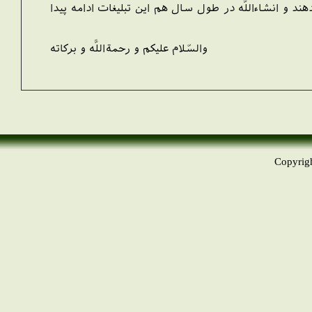
ند و ان‏شاءاللَّه در طول سال هم اين تبليغات ادامه پيدا
والسّلام عليكم و رحمةاللَّه و بركاته