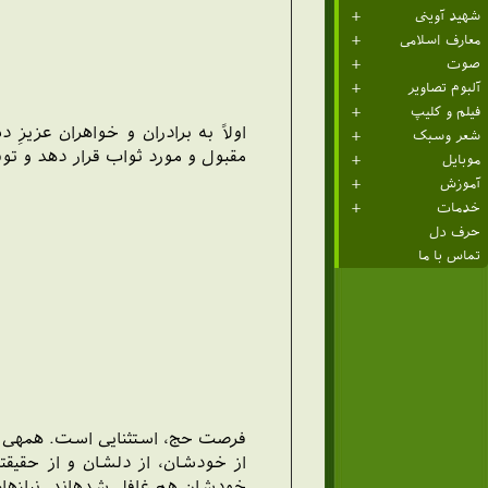
شهید آوینی
معارف اسلامی
صوت
آلبوم تصاویر
فیلم و کلیپ
اولاً به برادران و خواهران عزيز
شعر وسبک
مقبول و مورد ثواب قرار دهد و توف
موبایل
آموزش
خدمات
حرف دل
تماس با ما
فرصت حج، استثنايى است. همه‏ى ع
از خودشان، از دلشان و از حقيقت
خودشان هم غافل شده‏اند. نيازهاى