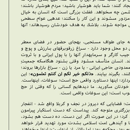
جاد كنند؛ شما بايد هوشيار باشيد؛ مردم هوشيار باشند؛
دشمن چه مى‏خواهد. غفلت بزرگى است كه انسان به خيال
زدور مى‏شوند و اين كار را مى‏كنند؛ عده‏يى عوامِ سطحىِ
لى مواجه شوند، بلاشك به هدف خودشان رسيده‏اند؛ آنها
 به جاى طواف مستحبى، به‏جاى حضور در فضاى معطر
و محل وجود دارد - سراغ زرق‏وبرق‏هاى بى‏ارزش و پوچ و
جيب كارگر و سرمايه‏دارِ آنها را با پول ايرانى و با ثروت
نند. انسان متأسف مى‏شود وقتى بشنود هنگامى‏كه جمعيتِ
ودى حاجىِ ايرانى - يا مرد يا زن - سراغ بازارها بروند؛
ند، بگيرند بيايند.
«ذلكم خير لكم ان كنتم تعلمون»
؛ اين
ردازد؛ اينها دستاورد واقعى حج است؛ سوغات، اينهاست.
دتان مى‏آوريد. ما ديده‏ايم كسانى را كه وقتى از حج
 اين خوب است؛ اين سوغات واقعى است.
 قضايايى كه ديروز در نجف و كربلا واقع شد - انفجار
بزرگترى متوجه كند. پيداست كه دست استكبار پيرامون
هد كرد؛ در اين صورت اگر اين دست، ده دست هم بشود،
ا و آينده‏ى امت اسلامى بشدت مورد تهديد قرار خواهد
د، محكوم بود؛ اما بالاتر از اينهاست؛ اينها مى‏خواهند