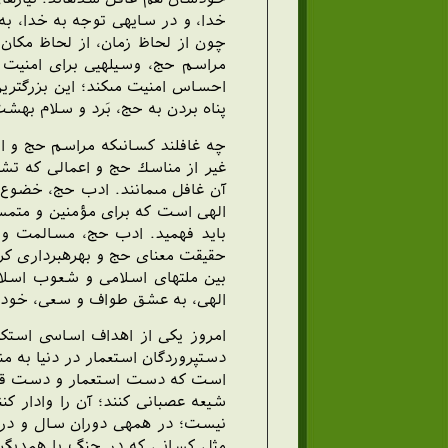
خدا، و در سايه‏ى توجه به خدا، ب
چون از لحاظ زمان، از لحاظ مكان
مراسم حج، وسيله‏يى براى امنيت 
احساس امنيت مى‏كند؛ اين بزرگتري
پناه بردن به حج، بَرد و سلام بهشت
چه غافلند كسانى‏كه مراسم حج و ايا
غير از مناسك حج و اعمالى كه تش
آن غافل مى‏مانند. ادب حج، خضوع
الهى است كه براى مؤمنين و متمسك
بايد فهميد. ادب حج، مسالمت و 
حقيقت معناى حج و بهره‏بردارى ك
بين ملتهاى اسلامى و شعوب اسلام
الهى، به عشق طواف و سعى، خود را 
امروز يكى از اهداف اساسى استكبا
دستپروردگان استعمار در دنيا به م
است كه دست استعمار و دست قدرت‏ط
شيعه عصبانى كنند؛ آن را وادار ك
نيست؛ در همه‏ى دوران سال و در 
مثل كسانى كه در جنگ با همديگر رو