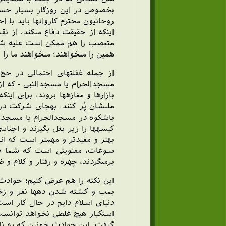
بخصوص در اين روزگارِ بسيار حساس
روحانيون محترم كاروانها بايد ب
اين‏كه از حقيقت دفاع مى‏كند، از ن
متعصب را هم ممكن است عليه شما، 
همين را مى‏خواهند؛ مى‏خواهند ما را
از جمله غفلتهاى احتمالى در ح
مسجدالحرام يا مسجدالنبى - كه از 
بازارها و مغازه‏ها بروند، براى اين
ملى‏شان پُر كنند. به‏جاى شركت د
باشكوه در مسجدالحرام يا مسجدالنبى
كيسه‏ها را زير بغل بگيرند و اجناسى
بهتر و مفيدتر و مهمتر است كه ان
سوغات، معنويتى است كه شما در خ
برمى‏گردند، چهره و رفتار و كلام و
اين نكته را هم عرض كنيم؛ حوادث
بمب و كشته شدن ده‏ها نفر و زخم
دنياى اسلام دايم در حال كار اس
استكبار هيچ غلطى نخواهد توانست
گرفت. اين حوادث خونين كه به نابو