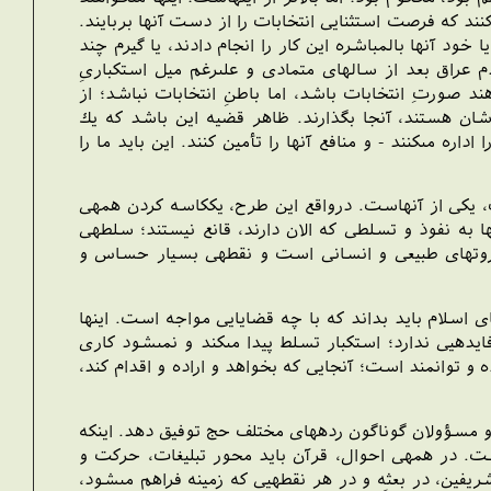
كنند كه فرصت استثنايى انتخابات را از دست آنها بربايند.
 آنها بالمباشره اين كار را انجام دادند، يا گيرم چند
م عراق بعد از سالهاى متمادى و على‏رغم ميل استكبارىِ
د صورتِ انتخابات باشد، اما باطنِ انتخابات نباشد؛ از
شان هستند، آن‏جا بگذارند. ظاهر قضيه اين باشد كه يك
مى‏كنند - و منافع آنها را تأمين كنند. اين بايد ما را
، يكى از آنهاست. درواقع اين طرح، يك‏كاسه كردن همه‏ى
 به نفوذ و تسلطى كه الان دارند، قانع نيستند؛ سلطه‏ى
 ثروتهاى طبيعى و انسانى است و نقطه‏ى بسيار حساس و
ى اسلام بايد بداند كه با چه قضايايى مواجه است. اينها
يده‏يى ندارد؛ استكبار تسلط پيدا مى‏كند و نمى‏شود كارى
وانمند است؛ آن‏جايى كه بخواهد و اراده و اقدام كند،
ن و مسؤولان گوناگون رده‏هاى مختلف حج توفيق دهد. اين‏كه
ت. در همه‏ى احوال، قرآن بايد محور تبليغات، حركت و
يفين، در بعثه و در هر نقطه‏يى كه زمينه فراهم مى‏شود،