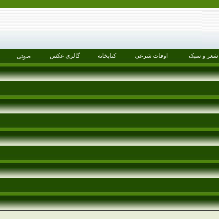
شعر و سبک
اوقات شرعی
کتابخانه
گالری عکس
صوتی