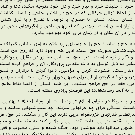
ه خود و حقيقت خود و نياز خود و دل خود متوجه مى‏كند، دعا و ع
، از لحاظ توالى حركاتى كه در حج در اختيار حاجى و ناسك گذاش
انسان است. انسان، با خضوع، با توجه، با تضرع و با غرق شدن 
ن نياز انسان است. جهنمى كه قدرتهاى مادى و انگيزه‏هاى مادى در ح
 را در آن مكان و آن زمان براى خود به‏وجود بياورد.
م حج و مناسك حج را به وسيله‏ى پرداختن به امور دنيايى كمرنگ مى‏كن
كيل‏دهنده‏ى صورت حج است، ادبى هم وجود دارد كه روح حج است. بع
 و ذكر و توجه است. ادب حج، احساس حضور در مقابل پروردگار در
ين به ذيل توسل به ذات مقدس پروردگار، آن را فراهم كرده است. 
مداراست. خشونت كردن با مؤمنين، دعوا كردن با برادران و فس
ردن و توشه گرفتن از آن براى همه‏ى دوران زندگى است. ادب حج،
ى، فقط در حج فراهم مى‏شود. اين همه انسان از اقصا نقاط عالم
به آن‏جا رسانده‏اند؛ اين فرصتِ برادرى مغتنم است.
ر و امريكا در دنياى اسلام عبارت است از ايجاد اختلاف؛ بهترين 
ناسبت مسائل عراق چه حرفهايى مى‏زنند، چه سمپاشى‏هايى مى‏كنند و ب
لبِ قدرتهاى فزونخواه غربى دارند اين كار را مى‏كنند. در حج، فر
نند به مقدساتِ اين اهانت كند، اين را وادار كنند به مقدسات و م
همه‏ى ميدانها بايد هوشيار بود. جنگ شيعه و سنى، محبوب واقعى 
به‏رو مى‏شوند - با دلهاى پُركينه نسبت به يكديگر حرف بزنند؛ اين