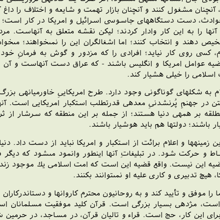
، آن‏چنان مشغول كنند و آن‏چنان بازار تهمت و شايعه و اختلاف را داغ 
ادث، دست دستگاه‏هاى جاسوسى اسرائيل و امريكا در كار است؛ يا خود
آنها را به اين كار وادار كردند؛ ليكن نقشه متعلق به آنهاست. مرد
 دهند و انتخاب كنند؛ اما اشغالگران اين را نمى‏خواهند؛ مى‏خواهن
م، كسى روى كار نيايد؛ افرادى را كه مزدور و گوش به فرمانِ خود
وامل امريكا و انگليس باشند - كه عراق دست آنهاست و آن را اداره 
اسلامى را خيلى هشيار كند.
م به شكلهاى گوناگونى وجود دارد. طرح امريكايىِ خاورميانه‏ى بزرگ
 در جهنمِ پُرنشدنىِ معده‏ى قدرت‏طلب استكبار امريكايى است. آنها
مطلقه بر همه‏ى دنيا هستند؛ از جمله بر اين منطقه كه سرشار از
 باشند؛ دولتها هم بايد هوشيار باشند.
مينه‏ها و اعلام برائت از استكبار و امريكا نبايد از دست داد. دنيا
ط و حركت شود. در تبليغاتِ آنها اين‏طور وانمود مى‏شود كه ديگر فا
اين نيست. واقع قضيه اين است كه امت اسلامى يك موجود زنده و ت
ا، هيچ تدبيرى و كارى عليه او نمى‏توانند بكنند.
ا را موفق و تأييد كند و به روحانيون محترم كاروانها و دست‏اندركارا
 است، مژده‏ى بسيار بزرگى است. قرآن كليد موفقيت مسلمانان اس
براى اين كار، حج است. قراء و تاليان قرآن، در مساجد، در حرمين شر