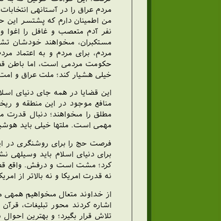
مردم عراق را در آستانه‏ى انتخابات
من اطمينان دارم كه پشت‏سر اين حو
نفر آدم متعصب و غافل را اغوا و 
مستكبران، مى‏خواهند خودشان تشخيص
مردم، براى مردم و به اعتماد مرد
حكومت مردمى است، اما باطن قضيه ع
خيلى هشيار كند؛ ملت عراق و امت 
اين قضايا در همه جاى دنياى اسلا
منافع موجود در اين منطقه و ريختن
مطلق را مى‏خواهند؛ دنبال قدرت 
مهمى است. ملتها خيلى بايد هوشيار
فرصت حج را براى روشنگرى در اين ز
براى دنياى اسلام بايد وسيله‏ى نشا
كرد؛ مشت است و درفش. واقع قضيه 
نه قدرت امريكا و نه بالاتر از امريك
از خداوند متعال مى‏خواهيم همه‏ى م
اشاره كردند محور تبليغات، قرآن
تلاش قرار بگيرد؛ و بهترين احوال 