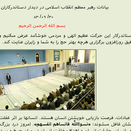
بيانات رهبر معظم انقلاب اسلامى‏ در ديدار دست‏اندركاران مراس
30/ 09/ 83
بسم الله الرحمن الرحيم
ِ دست‏اندركار اين حركت عظيم الهى و مردمى خوش‏آمد عرض مى‏كنيم 
يق روزافزون برگزارى هرچه بهتر حج را به شما و زايران عنايت كند.
بادات، فرصت بازيابى خويشتنِ انسان هستند. انسانها بر اثر غف
شان غافل مى‏شوند؛
«نسوااللَّه فانساهم انفسهم»
. امروز درد بزرگ
 انسان، حقيقت انسان و اهداف خلقت انسان در ميان چرخ و پر دستگ