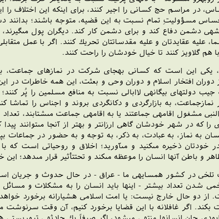
، در مراسم حج كسانى را اجير كنند، براى اين‏كه اين اختلاف را اي
ا احساس مسؤوليتِ تمام نسبت به اين قضيه، متوجه باشند؛ بدانند 
قشه‏ى دشمن دفاع كند و براى دشمن كار كند. ديگران پول مى‏گيرند، م
عليه عقايدتان و عليه مقدساتتان تحريك كنند. اگر با عمل متقاب
 با هم گلاويز كنند تا خيال خودشان را راحت كنند.
ج، يكى اين است كه كسانى به‏جاى شركت در نمازهاى جماعت،
دوران افتخار اسلام و دوران وحى و بعثت، اين همه خاطرات در اين د
‏كه جيب دولتهاى بيگانه‏ى لاابالى نسبت به منافع مسلمين را پُر كنند؛ 
ر نمازجماعت، به بازارگردى و دكان‏گردى بروند و اجناس را تماشا ك
 مشغول اقامه‏ى جماعتند يا به اقامه‏ى جماعت مى‏شتابند، تعداد معد
 را كه در شهر خودشان گاهى ارزان‏تر و بهتر از آن‏جا مى‏توانند پيدا كن
سان به نماز، به عبادت، به ذكر، به توجه و به حضور در جماعات بپ
ودتان ذخيره مى‏كنيد و مى‏آوريد؛ اخلاق و روحياتى است كه با خو
 ظاهر و باطن آنها انسان را موعظه مى‏كند و تحت‏تأثير قرار مى‏دهد؛
 تلخى در كشور همسايه‏ى ما - عراق - در حال حدوث و جريان است؛
ى شدن تعداد بيشتر - اينها بايد انسان را به مشكلات و مسائل 
ت. از دو حال خارج نيست: يا امت اسلامى هشيارانه برخورد خوا
 بكند. اگر غافلانه با اين قضايا برخورد كنيم، آن وقت سرنوشت م
دى جان انسانها منتهى مى‏شود، اگر صرفاً يك حادثه‏ى تروريستى هم بو