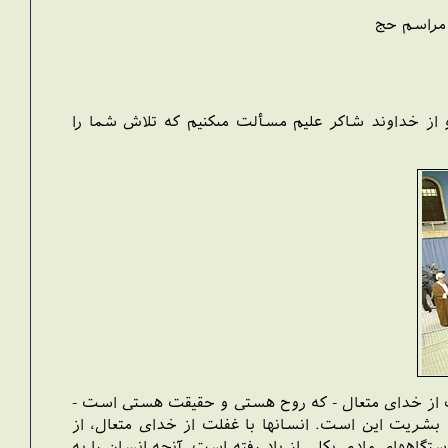
م حج‏‏‏‏‏‏‏
و از خداوند شاكر عليم مسألت مى‏كنيم كه تلاش شما را
لت از خداى متعال - كه روح هستى و حقيقت هستى است -
 بشريت اين است. انسانها با غفلت از خداى متعال، از
اه‏هاى مادى بكلى از ياد رفته است. آنچه انسان را به