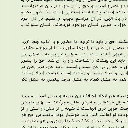
بادت و تضرع است. و حج از اين جهت برترين عبادتهاست؛
ته شده است، يك عبادت استثنايى است. لذا شهر مكه و
در ياد الهى، در آن مراسمِ عجيب و عظيم، در دل خود
ول و حوش انسان به‏وجود آورده‏اند. انسان مى‏تواند با
ند. حج را بايد با توجه، با حضور و با آداب به‏جا آورد.
ضى اين صورت را به‏جا مى‏آورند، اما از روح و حقيقت
 همه‏ى آنات است. ادب حج، پناه بردن به ساحه‏ى امن
بايد اين بهشت را شناخت و وارد آن شد؛ حج را اين‏طور
وق و جدال در حج ممنوع است. ادب حج، فرو رفتن در
 برادرى و ايجاد محبت و وحدت است. فرصت ايجاد وحدت
، همه به عشق كعبه، به عشق مرقد پيغمبر، به عشق ذكر
وسيله هم ايجاد اختلاف بين شيعه و سنى است. مى‏بينيد
ه خيال خودشان چه بذر نفاقى مى‏پراكنند. سالهاى متمادى
صت خوبى براى آنهاست تا شيعه را از سنى، و سنى را از
حبوباتِ او اهانت كند. بايد هوشيار بود؛ مخصوص حج هم
امريكاست. بعد از گذشت قرنها روبه‏روى هم بنشينند -
 او را سب كند، او اين را سب كند. هيچ بُعدى ندارد كه