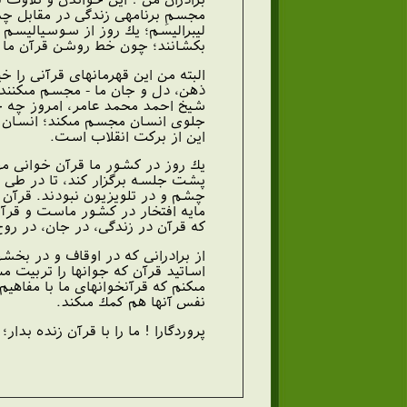
مجسمِ برنامه‏ى زندگى در مقابل چ
ليبراليسم؛ يك روز از سوسياليسم بگ
بكشانند؛ چون خط روشن قرآن ما را 
البته من اين قهرمانهاى قرآنى را خ
ذهن، دل و جان ما - مجسم مى‏كنند.
شيخ احمد محمد عامر، امروز چه خو
جلوى انسان مجسم مى‏كند؛ انسان را 
اين از بركت انقلاب است.
يك روز در كشور ما قرآن‏ خوانى م
پشت جلسه برگزار كند، تا در طى سا
چشم و در تلويزيون نبودند. قرآن 
مايه‏ افتخار در كشور ماست و قرآن‏
كه قرآن در زندگى، در جان، در روح
از برادرانى كه در اوقاف و در بخشه
اساتيد قرآن كه جوانها را تربيت م
مى‏كنم كه قرآن‏خوانهاى ما با مفاهي
نفس آنها هم كمك مى‏كند.
پروردگارا ! ما را با قرآن زنده بدا