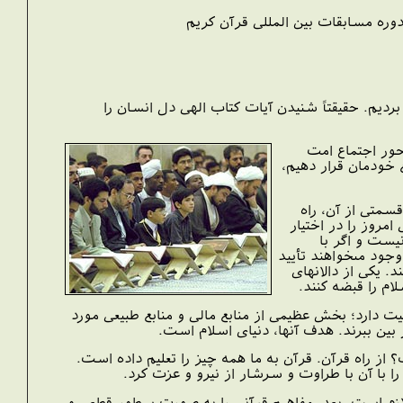
وره مسابقات بين ‏المللى قرآن كريم
ديم. حقيقتاً شنيدن آيات كتاب الهى دل انسان را
حور اجتماع امت
 خودمان قرار دهيم،
قسمتى از آن، راه
امروز را در اختيار
يست و اگر با
جود مى‏خواهند تأييد
. يكى از دالانهاى
ام را قبضه كنند.
عيت دارد؛ بخش عظيمى از منابع مالى و منابع طبيعى مورد
 بين ببرند. هدف آنها، دنياى اسلام است.
ز راه قرآن. قرآن به ما همه چيز را تعليم داده است.
را با آن با طراوت و سرشار از نيرو و عزت كرد.
ازم است. بعد، مفاهيم قرآنى را به صورت سطورِ قطعى و