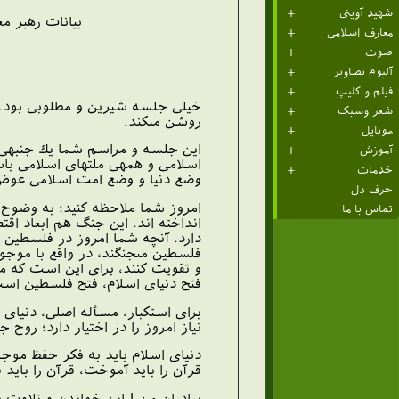
شهید آوینی
بيانات رهبر م
معارف اسلامی
صوت
آلبوم تصاویر
فیلم و کلیپ
خيلى جلسه‏ شيرين و مطلوبى بود. 
شعر وسبک
روشن مى‏كند.
موبایل
اين جلسه و مراسم شما يك جنبه‏ى 
آموزش
اسلامى و همه‏ى ملتهاى اسلامى باش
خدمات
وضع دنيا و وضع امت اسلامى عو
حرف دل
امروز شما ملاحظه كنيد؛ به ‏وضوح م
تماس با ما
انداخته‏ اند. اين جنگ هم ابعاد اقت
دارد. آنچه شما امروز در فلسطين ي
فلسطين مى‏جنگند، در واقع با موجود
و تقويت كنند، براى اين است كه مى‏
فتح دنياى اسلام، فتح فلسطين است 
براى استكبار، مسأله‏ اصلى، دنياى 
نياز امروز را در اختيار دارد؛ روح
دنياى اسلام بايد به فكر حفظ موج
قرآن را بايد آموخت، قرآن را بايد 
برادران من ! اين خواندن و تلاوت