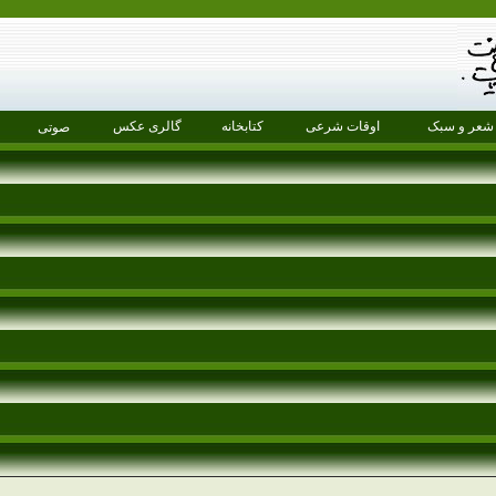
شعر و سبک
اوقات شرعی
کتابخانه
گالری عکس
صوتی