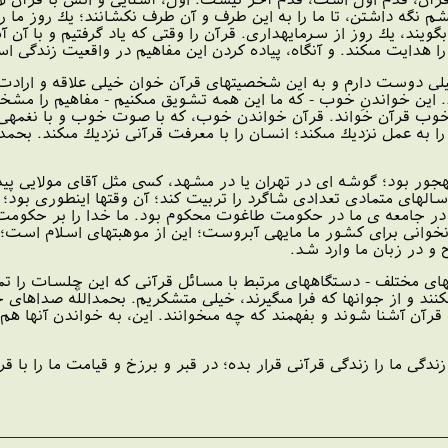
شم نگه داشتن، تا ما را به اين طرف و آن طرف نكشانند؛ يك روز ما
ويند، يك روز از سرمايه‏دارى. قرآن را وقتى كه ياد گرفتيم و با آن آ
هدايت مى‏كند. و آن‏گاه، پياده كردن اين مفاهيم در واقعيت زندگى ا
يلى دوست دارم و به اين شخصيتهاى قرآن‏ خوان خيلى علاقه و ارادت د
 اين خواندنِ خوب - كه ما اين همه تشويق مى‏كنيم - مفاهيم را مشخص
ب قرآن خواند. قرآن خواندن خوب، كه با صوت خوب و با نغمه‏ى خوب
به عمل نزديك مى‏كند؛ انسان را با معرفت قرآنى نزديك مى‏كند. بحمدا
هجور بود؛ گوشه‏ ای در تهران يا در مشهد، كسى مثل آقاى مولايى
لهاى متمادى تعدادى شاگرد را تربيت كند؛ آن وقتها اين‏طورى بود؛ 
در جامعه‏ ى ما در حكومت طاغوت محكوم بود. ما خدا را بر حكومت 
خوانى براى كشور ما مايه‏ى آبروست؛ اين از موهبتهاى اسلام است؛ اين
 و در زبان ما وارد شد.
اى مختلف - دستگاههاى مرتبط با مسائل قرآنى كه اين جلسات را تمهيد 
ى‏كنند و از جوانها كه فرا مى‏گيرند، خيلى متشكريم. بحمداللَّه صدا
م قرآن آشنا شوند و بفهمند كه چه مى‏خوانند. اين، به خواندن آنها هم ك
ر؛ زندگى ما را زندگى قرآنى قرار بده؛ در قبر و برزخ و قيامت ما را با