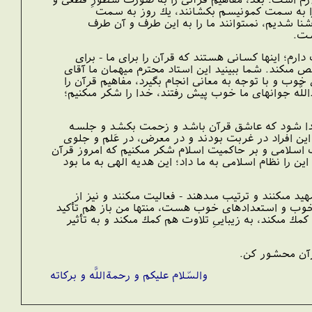
 را به سمت كمونيسم بكشانند، يك روز به سمت
شنا شديم، نمى‏توانند ما را به اين طرف و آن طرف
ست.
ارم؛ اينها كسانى هستند كه قرآن را براى ما - براى
 مى‏كند. شما ببينيد اين استاد محترم ميهمان ما آقاى
 و با توجه به معانى انجام بگيرد، مفاهيم قرآن را
للَّه جوانهاى ما خوب پيش رفتند، خدا را شكر مى‏كنيم؛
 پيدا شود كه عاشق قرآن باشد و زحمت بكشد و جلسه
اين افراد در غربت بودند و در معرض، در عَلم و جلوى
اسلامى و بر حاكميت اسلام شكر مى‏كنيم كه امروز قرآن
 را نظام اسلامى به ما داد؛ اين هديه الهى به ما بود
مى‏كنند و ترتيب مى‏دهند - فعاليت مى‏كنند و نيز از
هاى خوب و استعدادهاى خوب هست، منتها من باز هم تأكيد
مك مى‏كند، به زيبايىِ تلاوت هم كمك مى‏كند و به تأثير
 قرآن محشور كن.
والسّلام عليكم و رحمةاللَّه و بركاته‏