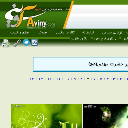
اوقات شرعی
کتابخانه
گالری عکس
صوتی
فیلم و کلیپ
ره
دانلود نرم افزار
بازی آنلاین
ویر حضرت مهدی(عج)
14
،
13
،
12
،
11
،
10
،
9
،
8
، 7 ،
6
،
5
،
4
،
3
،
2
،