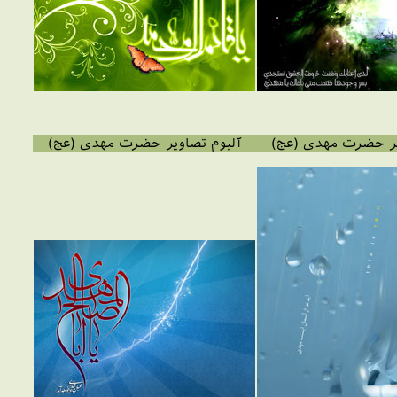
یر حضرت مهدی (عج)
آلبوم تصاویر حضرت مهدی (عج)