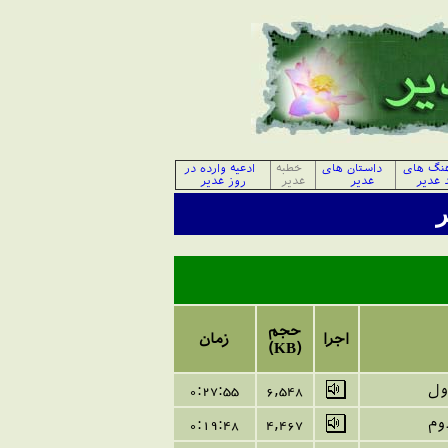
هنگ های
داستان های
خطبه
ادعیه وارده در
 غدیر
غدیر
غدیر
روز غدیر
ر
حجم
اجرا
زمان
(KB)
ول
6,548
55
:
27
0:
وم
4,467
48
:
19
0: