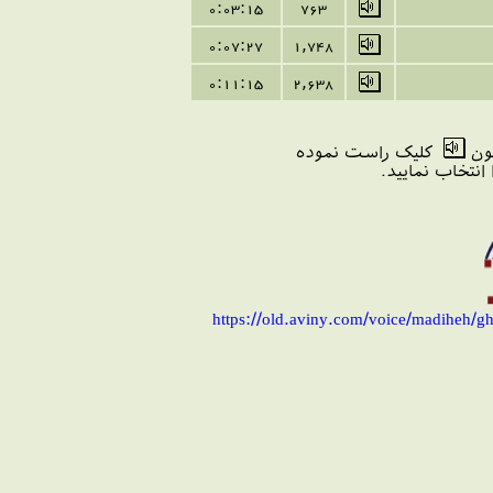
0:03:
15
763
0:0
7
:
27
1,748
0:
11
:
15
2,638
کون
کلیک راست نموده
https://old.aviny.com/voice/madiheh/