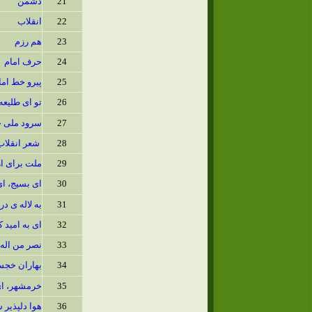
21
دشمن
22
انقلاب
23
هم رزم
24
حرف امام
25
پیرو خط اما
26
تو ای طلیع
27
سرود ملی ج
28
شعر انقلاب
29
ملت برای ا
30
ای بسیج، ای
31
به لاله ی 
32
ای به امید 
33
نصر من اله،
34
بهاران خجست
35
خرمشهر، ا
36
هوا دلپذیر 