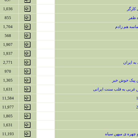
 کارگر
1,036
ه ظفر
855
حماسه هم زادم
1,704
568
1,907
1,937
ه ایران
2,771
970
ین پیک خوش خبر
1,305
 غربی به قلب سنت ایرانی
1,631
11,584
11,977
1,805
1,631
چهره ی میهن سیاه
11,193