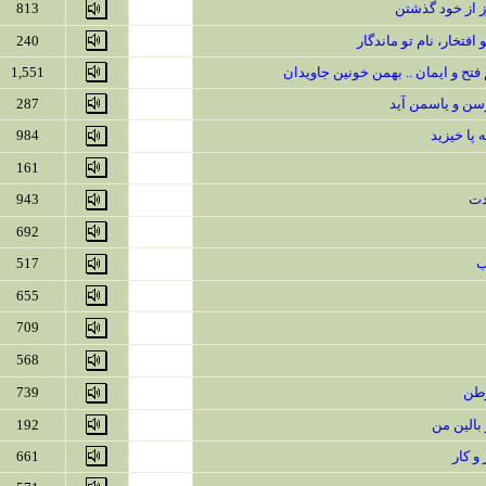
813
 افتخار، نام تو ماندگار
240
تح و ایمان .. بهمن خونین جاویدان
1,551
ن و یاسمن آید
287
 پا خیزید
984
161
دت
943
692
ب
517
655
709
568
وطن
739
بالین من
192
 و کار
661