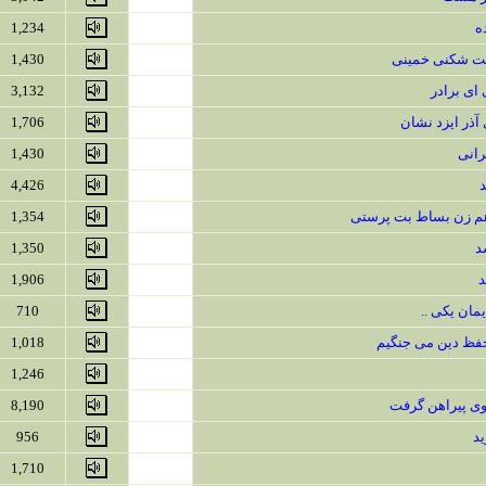
ه
1,234
ت شکنی خمینی
1,430
ای برادر
3,132
 آذر ایزد نشان
1,706
رانی
1,430
4,426
 هم زن بساط بت پرستی
1,354
د
1,350
د
1,906
یمان یکی ..
710
 حفظ دین می جنگیم
1,018
1,246
 بوی پیراهن گرفت
8,190
ید
956
1,710