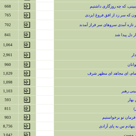
 ببینی، که چه روزگاری داشتیم
668
 که سر زد از افق فروغ ایزدی
765
ار تازه آمدی سروهای سر فراز آمدند
702
ار دل پیدا شد
841
1,064
ار
2,961
وانان
960
مام، ای مجاهد ای مظهر شرف
1,029
1,098
ینی رهبر
1,103
 بهار
593
)
811
 فرمان تو برخواستیم
903
بنهادم س به پای آزادی
8,756
ر مست
3,042