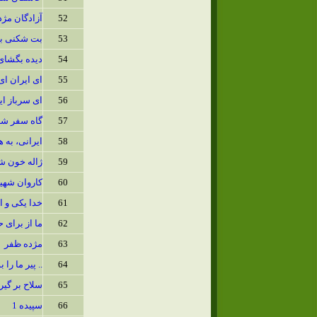
52
آزادگان مژد
53
بت شکنی ب
54
دیده بگشای 
55
ای ایران ای
56
ای سرباز ای
57
گاه سفر شد
58
ایرانی، به
59
ژاله خون ش
60
کاروان شهی
61
خدا یکی و ا
62
ما از برای
63
مژده ظفر
64
.. پیر ما را
65
سلاح بر گیر
66
سپیده 1