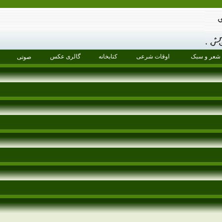
شعر و سبک
اوقات شرعی
کتابخانه
گالری عکس
صوتی