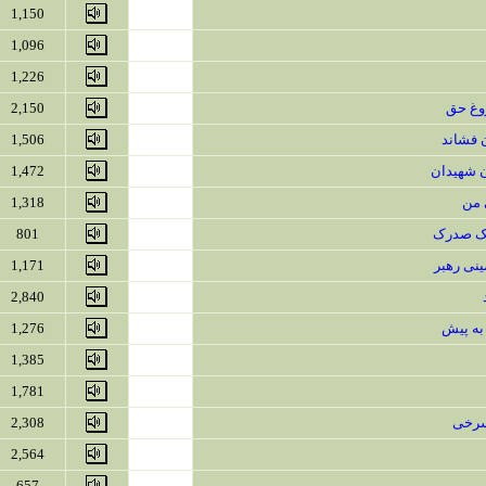
1,150
1,096
1,226
وغ حق
2,150
ن فشاند
1,506
ن شهیدان
1,472
 من
1,318
لک صدرک
801
ینی رهبر
1,171
2,840
به پیش
1,276
1,385
1,781
سرخی
2,308
2,564
657