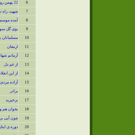
6
22 بهمن روز از خود گذشتن
7
شهید، راه تو
8
آمده موسم ف
9
بوی گل سوس
10
مسلمانان به
11
ارمغان
12
آرمانم شها
13
از غم دل
14
از این انقلا
15
آزاده مردی
16
برادر
17
برخیزید
18
بخوان هم 
19
چون آیی بر 
20
دوره ی ایثار