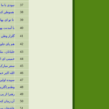
37
نبودی با ما
38
هموطن کنون
39
تا تو ای به
40
با آمدنت به
41
گلزار وطن
42
هم پای جلود
43
خلبانان ، مل
44
خمینی ای ا
45
سفر مبارک
46
الله اکبر خم
47
سپیده اولین
48
وطنم (گلریز
49
رهبرا از پی
50
آن زمان که 
51
عاشقان س