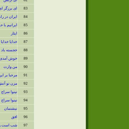
83
ای برزگر ای
84
ایران در را
85
ایرانیم با 
86
ایثار
87
خدایا خدایا
88
خجسته باد
89
خوش آمدی ب
90
من وارث
91
مرحبا بر ا
92
مزن تو آتش
93
نینوا سراج 1
94
نینوا سراج 2
95
نیشتمان
96
افق
97
شب است و 