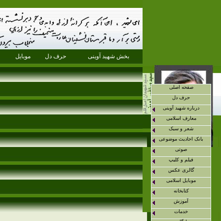
بخش شهید آوینی
حرف دل
موبایل
صفحه اصلی
حرف دل
درباره شهید آوینی
معارف اسلامی
شعر و سبک
بانک احادیث موضوعی
صوتی
فیلم و کلیپ
گالری عکس
موبایل اسلامی
کتابخانه
آموزش
خدمات