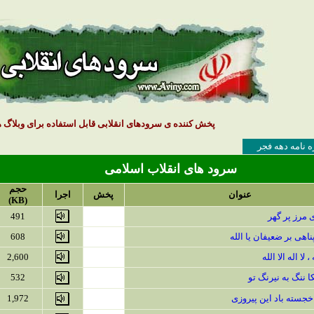
پخش کننده ی سرودهای انقلابی قابل استفاده برای وبلاگ ه
 نامه دهه فجر
سرود های انقلاب اسلامی
حجم
عنوان
پخش
اجرا
(KB)
ی مرز پر گهر
491
 پناهی بر ضعیفان یا الله
608
، لا اله الا الله
2,600
ا ننگ به نیرنگ تو
532
خجسته باد این پیروزی
1,972