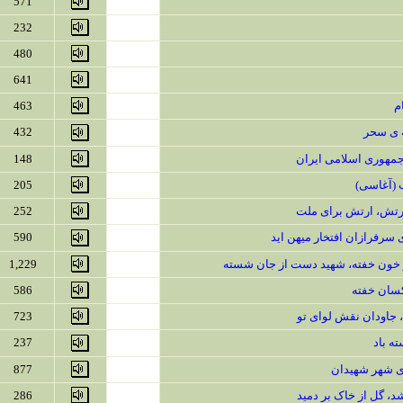
571
232
480
641
م
463
ه ی سحر
432
مهوری اسلامی ایران
148
 (آغاسی)
205
رتش، ارتش برای ملت
252
 سرفرازان افتخار میهن اید
590
در خون خفته، شهید دست از جان شسته
1,229
کسان خفته
586
 جاودان نقش لوای تو
723
ه باد
237
ی شهر شهیدان
877
شد، گل از خاک بر دمید
286