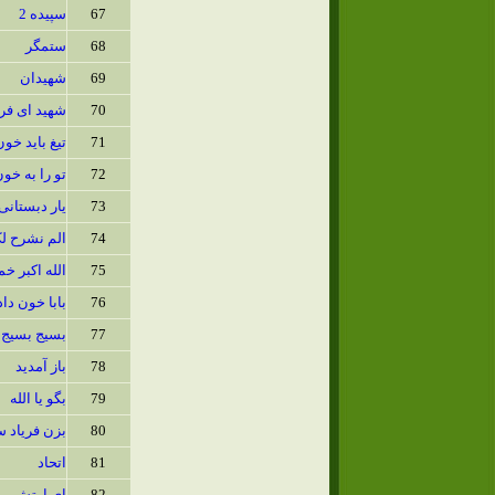
67
سپیده 2
68
ستمگر
69
شهیدان
70
شهید ای فر
71
تیغ باید خو
72
تو را به خو
73
یار دبستانی
74
الم نشرح 
75
الله اکبر خم
76
بابا خون داد
77
بسیج بسیج 
78
باز آمدید
79
بگو یا الله
80
بزن فریاد 
81
اتحاد
82
ای ارتش