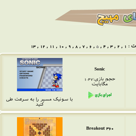
 :
1
,
2
,
3
,
4
,
5
,
6
,
7
,
8
,
9
,
10
,
11
,
12
,
13
Sonic
حجم بازی:1.47
مگا
بایت
با سونیک مسیر را به سرعت طی
کنید
Breakout 360