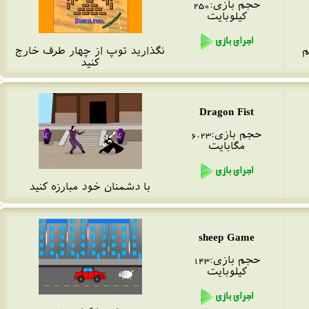
حجم بازی:
250
کیلوبایت
نگذارید توپ از چهار طرف خارج
کنید
Dragon Fist
حجم بازی:
6.23
مگا
بایت
با دشمنان خود مبارزه کنید
sheep Game
حجم بازی:143
کیلوبایت