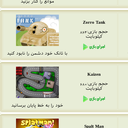
موانع را کنار بزنید
Zorro Tank
حجم بازی:864
کیلو
بایت
با تانک خود دشمن را نابود کنید
Kaizen
حجم بازی:680
کیلوبایت
خود را به خط پایان برسانید
Spalt Man