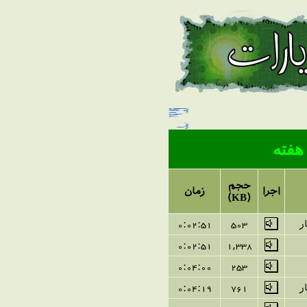
هفته
حجم
اجرا
زمان
(KB)
ر
503
0:02:51
0:02:51
1
,
338
0:04:00
253
ر
761
0:04:19