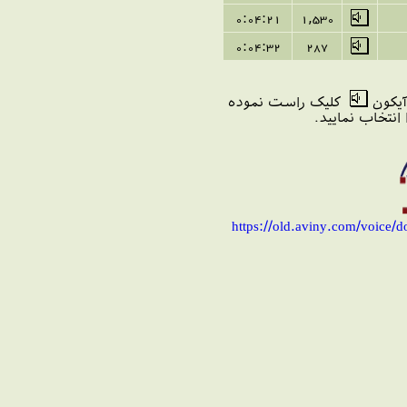
0:04:21
1
,
530
0:04:32
287
آیکون
کلیک راست نموده
https://old.aviny.com/voice