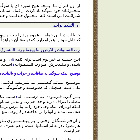
از اول قـرآن تـا ايـنـجـا هـيچ سوره اى با س
مـخـلوقـات خود سوگند ياد كرده، از قبيل آسمان،
شـرافـت ايـن اسـت كـه: مـخـلوق خـدايـنـد و خ
ان الاهكم لواحد
خـطـاب در ايـن جمله به عموم مردم است. و سوگ
كه دليل خود را همراه دارد، كه توضيح آن خواهد آم
رب
السموات و الارض و ما بينهما و رب المشارق
ايـن جـمـله يـا خبر دوم است براى كلمه
ان
و مع
)
(
شـده، و تـقـديـرش
هـو رب السـمـوات
اسـت، و 
)
(
توضيح اينكه سوگند به صافات، زاجرات و تاليات، 
تـوضـيـح ايـنـكـه گـفـتـيـم آيـه شـريـفـه كـلامـ
يكى است، همچنان كه خصوصيت و چـگـونـگـى سوگند
پـس گـويـا فـرمـوده: بـه درسـتـى
اله
شـمـا يـك
)
(
مطلب اعتراف داريد و خدا هم رب و مدبر آسمانها
اينكه او براى اينكه وحى خود را به پيامبرش برس
صف مى بندند و آنها را از مداخله در كار وحى من
و آن فـرشـتـگـان، وحـى را بـر پـيـغـمـبـر وى تـل
هم تصرف در عالم آسمانها است، و هم تصرف در زم
هم اوست.
و
مـنـظـور
از كـلمـه
مـشـارق
نـقـطـه هـايـى از
)
(