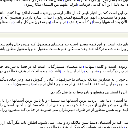
)
(
د، بـه دليل اين آيه كه مى فرمايد:
لنزلنا عليهم من السماء ملكا رسولا
.
)
(
لى اين است كه: بر اخبار غيبى كه از عالم ارضـى پوشيده است اطلاع پيدا كنند، مان
غى لهم و ما يسطيعون انهم عن السمع لمـعـزولون
بـدان اشاره دارد، و همچنين آيه
و 
(
)
الان يجد له شهابا رصدا
و كـلمـه
قـذف
در جـمـله
و يـقذفون من كل جانب
به معناى
)
(
)
(
)
عناى دفع است، و اين كلمه مصدر است بـه مـعـنـاى مـفـعـول كـه چـون حال واقع 
ر و رانـده شـده درگـاه خـدايـنـد مـمـكـن هـم هـسـت مفعول له و يا مفعول مطلق باشد
 ربودن است. و كلمه
شهاب
به مـعـنـاى سـتـارگـانى است كه در فضا به سرعت حر
)
(
در چيز ديگراست. و
شـهـاب
را از ايـن بابت
ثاقب
ناميده اند كه از هدف خطا نمى رو
)
(
)
(
د را به صدارس ملائكه برساند تـا حـرفـهـاى آنـان را گـوش دهـد. و در جـاى ديـگـر 
مـبـيـن
و ايـن اسـتـثـنـاء اسـتـثـنـاى از ضـمـيـر فاعل در جمله
لا يسمعون
است.
)
(
)
آن را استثنايى منقطع، و نامربوط به ما قبل بگيريم.
 آسمان دنيا يعنى نزديك ترين آسمانها بـه شـمـا - و يا پايين ترين آسمانها - را با ز
طانى خبيث و عارى از خير حفظ كـرديـم، و حـتـى از ايـنكه سخنان ساكنين آسمان را ب
ابند، و به همين منظور از هر طـرف تـيـربـاران مـى شـونـد در حـالى كـه مـطرود و را
بـى كـه در آسـمـان دنـيـا بـيـن ملائكه رد و بـدل مـى شـود، اطـلاع يابد مگر آنكه از
ب
واقع مى شود، تير شهابى كه هرگز از هدف خطا نمى رود.
)