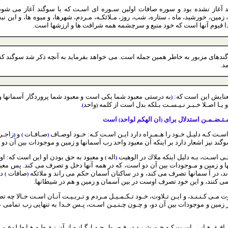
وگند آغاز نشده بود و سوره صافات اولين سـوره اى اسـت كه با سوگند آغاز مى ش
 زمين، خورشيد، ماه ، ستاره، شب، روز، مـلائكـه، مـردم، شهرها، و ميوه ها، و اين
ـدا قيوم آنها است كه خود منبع و سرچشمه همه شرافت ها و ارزشها است.
ندهاى مزبور به خاطر همين جمله است. مى خواهد بفرمايد به آنچه ذكر شد سوگند كه
د.
نايش اين است كه:
به درستى معبود شما يكى است و معبود شما پروردگار آسمانها
(
يـا اصـلا خـبـر نـيـسـت بـلكه بدل است از كلمه
واحد
.
)
(
مـتـضـمـن استدلال براى
ان الهكم لواحد
است
)
(
ى اسـت كـه دليـل خـود را هـمـراه دارد ايـن اسـت كـه: خـود اوصـاف
صـافـات
و
زاجـ
(
)
(
 نيز اشعار دارد بر اينكه آن معبود واحد رب آسمانها و زمين و موجودات بين آن دو
ـى اسـت، بـه دليل اينكه ملاك در الوهيت
اله
و معبود به حق بودن او اين است كه: او 
)
(
 و زمين و مـوجودات بين آن دو است، كه در همه آنها دخل و تصرف مى كند. پس معبو
اند، در آ سمانها تصرف مى كند، و در ساكنان آسمان حكم مى راند و ملائكه
صافات
در
)
(
ع مى كنند، و اين خود تصرف اوست در بين آسمان و زمين و هم در شيطانها.
اوت مـى كـنـنـد، و ايـن تـلاوت، خـود تـكـمـيـل مـردم و تـربـيـت آنـان اسـت حـالا چه 
ين و موجودات بين آن دو، و چـون چـنـيـن اسـت، پـس خـدا به تنهايى رب تمامى عال
 افـق هـايـى اسـت كـه خـورشـيـد در فـصـول چـهـارگـانـه از آن نـقـطـه هـا طـلوع مـى