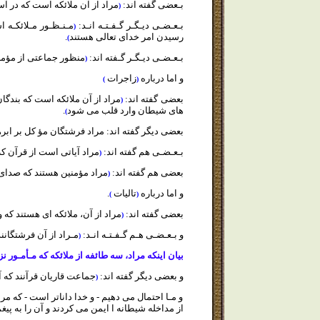
بـعضى گفته اند:
مراد از آن ملائكه است كه در آ
(
بـعـضـى ديـگـر گـفـتـه انـد:
مـنـظـور مـلائكـه ا
(
رسيدن امر خداى تعالى هستند
.
)
بـعـضـى ديـگـر گـفته اند:
منظور جماعتى از مؤمن
(
و اما درباره
زاجرات
)
(
بعضى گفته اند:
مراد از آن ملائكه است كه بندگ
(
هاى شيطان وارد قلب مى شود
.
)
بعضى ديگر گفته اند: مراد فرشتگان مؤ كل بر ابرهاي
بـعـضـى هم گفته اند:
مراد آياتى است از قرآن ك
(
بعضى هم گفته اند:
مراد مؤمنين هستند كه صداى خ
(
و اما درباره
تاليات
.
)
(
بعضى
گفته اند:
مراد از آن، ملائكه اى هستند كه 
(
و بـعـضـى هـم گـفـتـه انـد:
مـراد از آن فرشتگانن
(
بيان اينكه مراد، سه طائفه از ملائكه كه مـأمـور 
و بعضى ديگر گفته اند:
جماعت قاريان قرآنند كه آ
(
و مـا احتمال مى دهيم - و خدا داناتر است - كه مراد
از مداخله شيطانه ا ايمن مى كردند و آن را به پيغ