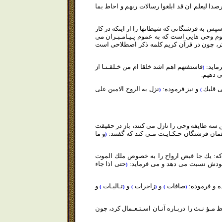
رصدا ليعلم ان قد ابلغوا رسالات ربهم و احاط بما
پس به فرشتگانى كه شيطانها را از اينكه در كار
موم وحى هايى است كه به عموم پـيـامـبـران مى
ذكر، چون در قرآن كريم كلمه ذكر اصطلاحى است
رمايد:
فاستفتهم اهم اشد خلقا ام
من
خـلقـنـا از
(
ى دهيم.
لى قلبك
و نيز فرموده:
نزل به الروح الامين على
(
)
ن سه طايفه وحى را نازل مى كنند، باز در حقيقت
همان فرشتگان حـكـايـت مـى كند كه گفتند:
و ما
(
ست كه: يك جا قبض ارواح را به خصوص ملك الموت
 خودش نسبت مى دهد و مى فرمايد:
حتى اذا جاء
(
ه و فرموده:
صافات
و
زاجرات
و
تـاليـات
و
)
(
)
(
)
(
 مـؤ نـث را دربـاره آنـان اسـتـعـمال كرد، چون