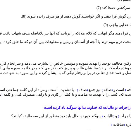
سركشى حفظ كند (7).
رد گوش فرا دهند و اگر خواستند گوش دهند از هر طرف رانده شوند (8).
ذابى واجب (9).
دهند مگر آنهايى كه كلام ملائكه را بربايند كه آنها نيز بلافاصله هدف شهاب ثاقب قرار 
تر و مهم ترند يا آنچه از آسمان و زمين و مخلوقات بين آن دو كه ما خلق كرده ايم با
كين مخالف توحيد را تهديد نموده و مؤمنين خالص را بشارت مى دهد و سرانجام كار هر
و وعده داده كه بر دشمنانشان غالب و پيروز كند، ذكر مى كند و در خاتمه سوره بيانى 
سل و حمد خداى تعالى در برابر رفتار نيكى كه با ايشان كرده. و اين سوره به شهادت 
فه
است و
صافه
نيز جمع
صاف
- با تشديد - است، و مراد از اين كلمه جماعتى اس
)
(
)
(
)
 كه: كسى را با تهديد به مذمت و يا كتك، از كارى و يا راهى منصرف كنى. و كلمه
ت
(
زاجرات
و
تاليات
كه خداوند بدانها سوگند ياد كرده است
)
(
)
اجرات
و
تاليات
سوگند خورده، حال بايد ديد منظور از اين سه طايفه كيانند؟
)
(
)
اره
صافات
)
(