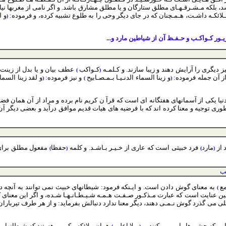
ه مـشـرقـهـاى مطلق ستارگان و يا مطلق مشارق باشد. و اگر نامى از مغربها نياورد 
لائكـه داشـت، هـمـچنان كه در جاى ديگر وحى را به طلوع تشبيه كرده، و فرموده:
و ل
(
 زيـور كـواكـب و حـفـظ آن از شياطين مارد و...
ديگرى را آرايش دهند و زيبا سازند. و كـلمـه
كـواكب
عطف بيان و يا بدل از زينت
)
(
 از آن جمله فرموده:
و زينا السماء الدنـيـا بـمـصـابيح
و نيز فرموده:
و لقد زينا السما
(
)
(
دنيا يكى از آسمانهاى هفتگانه اى است كه قرآ ن كريم نام برده و مراد از آن همان فض
ورى توجيه و معنا كرده اند كه با فرضيه هاى هيات قديم موافق درآيد و بعضى ديگر آن
 از
مارد
فرد خبيثى است كه عارى از خـيـر بـاشـد. و كلمه
حفظا
مفعول مطلق براى
)
(
)
(
نب
ع
به معناى گوش دادن است. و ايـنكه فرمود: شيطانهاى خبيث نمى توانند به آنچه در
)
همين عنايت است كه عبارت مـذكـور صـفـت هـمـه شـيـطـانـهـا شـده، و اگر اين معناى
اعلى مى گذرد گوش نـمـى دهند، ديگر معنا ندارد دنبالش بفرمايد: و از هر طرف تيربار
يى كه چشم ها را پر مى كنند، و
مـلا اعلى
همان ملائكه مكرمى هستند كه شيطانها مى 