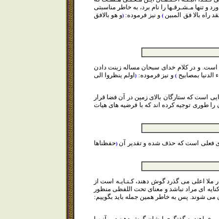
و تنها مـشـرقـها را نام برد، به خاطر مناسبتى
قد راه بالا فق المبين
و نيز فرموده:
و هو بالافق
(
)
 است. و در كلام خداى سبحان مساله زينت دادن
ء الدنيا بمصابيح
و نيز فرموده:
اولم ينظروا الى
(
)
ايى است كه ستارگان بالاى زمين در آن فضا قرار
 را طورى توجيه كرده اند كه با فرضيه هاى هيات
 فعلى است كه حذف شده و تقدير آن
حفظناها
(
 ملا اعلى مى گذرد گوش دهند، كـنـايـه است از
 كنايه اى مراد نباشد و معناى تحت اللفظى منظور
ان مى شوند. پس به خاطر همين جمله بايد بگوييم:
خواهند به گفتگوى ايشان گوش دهـنـد، و آنـهـا