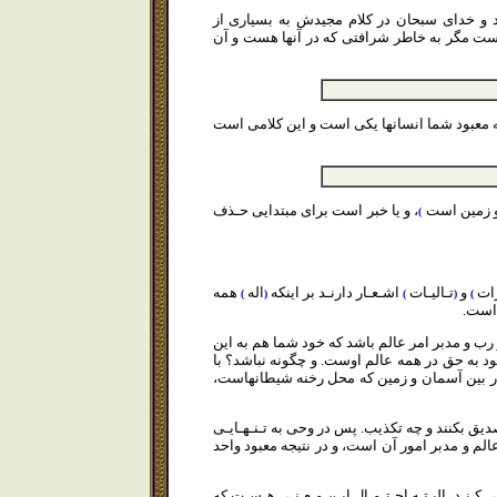
ود و خداى سبحان در كلام مجيدش به بسيارى از
 نيست مگر به خاطر شرافتى كه در آنها هست و آن
 معبود شما انسانها يكى است و اين كلامى است
 و زمين است
، و يا خبر است براى مبتدايى حـذف
)
رات
و
تـاليـات
اشـعـار دارنـد بر اينكه
اله
همه
)
(
)
(
)
 است.
رب و مدبر امر عالم باشد كه خود شما هم به اين
د به حق در همه عالم اوست. و چگونه نباشد؟ با
 بين آسمان و زمين كه محل رخنه شيطانهاست،
تصديق بكنند و چه تكذيب. پس در وحى به تـنـهـايـى
م و مدبر امور آن است، و در نتيجه معبود واحد
 كـنـد، البـتـه احـتـمـال ايـن مـعـنـى هـسـت كه