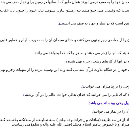
سمان خود را به صف درمى آورند همان طور كه انسانها در زمين براى نماز صف مى بندن
سـت كـه وقـتـى مـى خـواهـنـد بـه زمـيـن نـازل شـونـد بـال خـود را چـون بال عقاب 
ين است كه در نماز و جهاد به صف مى ايستند
.
)
ان را از معاصى زجر و نهى مى كنند، و خداى سبحان آن را به صورت الهام و خطور قلب
ند كه آنها را زجر مى دهند و به هر جا كه خدا بخواهد مى رانند.
ه در آنها از كارهاى زشت زجر و نهى شده
.
)
ود را در هنگام تلاوت قرآن بلند مى كنند و به اين وسيله مردم را از منهيات زجر و نهى
وحى را بر پيامبران مى خواندند
.
)
د كه ك تابى را مى خوانند كه خداى تعالى حوادث عالم را در آن نوشته
.
)
نزول وحى بوده اند مى باشد
ن را در نماز مى خوانند
.
)
 از هر سه طايفه (صافات و زاجرات و تـاليـات ) سـه طـايـفـه از مـلائكـه بـاشـنـد كـه 
مبران و يا خصوص پيامبر اسلام محمّد (صلى اللّه عليه وآله و سلم) مى رساندند