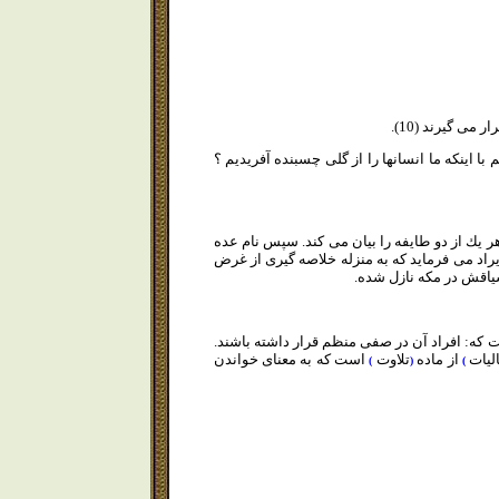
مى گيرند (10).
 اينكه ما انسانها را از گلى چسبنده آفريديم ؟
 يك از دو طايفه را بيان مى كند. سپس نام عده
ايراد مى فرمايد كه به منزله خلاصه گيرى از غرض
سياقش در مكه نازل شده.
ت كه: افراد آن در صفى منظم قرار داشته باشند.
اليات
از ماده
تلاوت
است كه به معناى خواندن
)
(
)