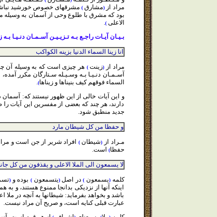
مراد از
مشارق
مشرقهاى خصوص خورشيد نباشد، بلك
)
(
بود كه مشرق با طلوع وحى از آسمان به وسيله مـ
الاعلى
.
)
بـيـان آيـات راجـع بـه تـزيـيـن آسـمـان دنـيـا بـه
انا زينا السماء الدنيا بزينه الكواكب
مراد از
زينت
هر چيزى است كه به وسيله آن چيز 
)
(
آسـمـان دنـيـا بـه وسـيـله سـتارگان مكرر آمده،
السماء فوقهم كيف بنيناها و زيناها
.
)
و اين آيات خالى از اين ظهور نيستند كه: آسمان 
دارند، هر چند كه بعضى از مفسرين اين آيات را ط
جديد منطبق شود.
و حفظا من كل شيطان مارد
مـراد از
شيطان
افراد شرير از جن است و مراد
)
(
حفظا
است.
)
لا يسمعون الى الملا الاعلى و يقذفون من كل جا
كلمه
يسمعون
در اصل
يتسمعون
بوده و
تسم
(
)
(
)
(
اينكه آنها از نزديكى بدانجا ممنوع هستند، و به 
باشد و بخواهد بفرمايد: شيطانها به آنچه در ملا 
عبارت قبلى كنايه است، و صريح آن مراد نيست.
كلمه
ملا
به معناى
اشراف
از هر قوم است، آنها