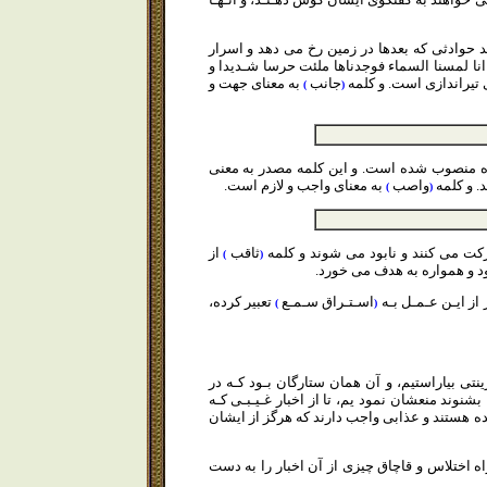
ند حوادثى كه بعدها در زمين رخ مى دهد و اسرار
انا لمسنا السماء فوجدناها ملئت حرسا شـديدا و
 تيراندازى است. و كلمه
جانب
به معناى جهت و
)
(
شده منصوب شده است. و اين كلمه مصدر به معنى
. و كلمه
واصب
به معناى واجب و لازم است.
)
(
كت مى كنند و نابود مى شوند و كلمه
ثاقب
از
)
(
د و همواره به هدف مى خورد.
از ايـن عـمـل بـه
اسـتـراق سـمـع
تعبير كرده،
)
(
ينتى بياراستيم، و آن همان ستارگان بـود كـه در
شنوند منعشان نمود يم، تا از اخبار غـيـبـى كـه
نده هستند و عذابى واجب دارند كه هرگز از ايشان
 راه اختلاس و قاچاق چيزى از آن اخبار را به دست