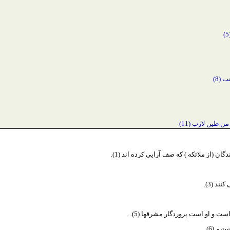
 (8)
ن طين لازب (11)
 (از ملائكه ) كه صف آرايى كرده اند (1).
ند (3).
ست و او است پروردگار مشرقها (5).
يم (6).