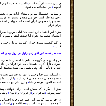
و ايـن مـعـنـا از آيـه عـالم
الغـيـب فـلا يـظـهـر 
(
لديهم
نيز استفاده مى شود.
)
و بـنـابـر احـتـمـال مـزبور، معناى آيات مورد 
وحى مداخله كنند زجر مى دهند و سپس به فرشتگان
شده، و يا خصوص قرآن است كه به پيامبر اسلام 
براى قرآن.
مؤيد اين احتمال اين است كه: آيات مربوط به راند
ايـشـان نـظـريـه بخواه آيا خلقت ايشان مهم تر ا
و اگـر گـفـتـه شـود: قـرآن كـريـم نـزول وحـى را 
قلبك
.
)
سه طايفه مذكور اعوان جبرئيل در نزول وحى اند
در پـاسـخ مـى گوييم منافاتى با احتمال ما ندارد، 
جبرئيل نازل كرده، همچنان كه خود قرآن در جاى
نتنزل الا بامر ربك
پس معلوم مى شود متصدى آورد
)
و ايـنـكـه يـك جـا وحـى را تنها به جبرئيل نس
نـسـبـت مـى دهـد و مـى فـرمـايـد:
قـل يـتـوفـ
(
احدكم الموت توفته رسلنا
و اين بدان جهت است ك
)
سؤ ال ديگر ى كه ممكن است براى خواننده پيش ب
نـفـرمـوده:
صافون
و
زاجرون
و
تالون
و شايد 
)
(
)
(
)
(
در جواب مى گوييم: اين تعبير ضررى به احتمال ما 
كلمه جماعت مؤ نث است و
صافات
و
زاجرات
)
(
)
(