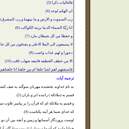
فالتاليات ذكرا (3)
ان الهكم لوحد (4)
رب السموت و الارض و ما بينهما و رب المشرق (5)
انا زيّنّا السماء الدنيا بزينه الكواكب (6)
و حفظا من كل شيطان مارد (7)
لا يسمعون الى الملا الاعلى و يقذفون من كل جانب
دحورا
و لهم عذاب واصب (9)
الا من خطف الخطفه فاتبعه شهاب ثاقب (10)
فاستفتهم اهم اشدّ خلقا ام من خلقنا انا خلقناهم م
ترجمه آيات
به نام خداوند بخشنده مهربان سوگند به صف كشندگان
قسم به (ملائكه ) راننده ابر و باران (2).
و قسم به ملائكه اى كه قرآن را بر پيامبر تلاوت مى كن
كه خداى شما هر آينه يكتاست (4).
اوست پروردگار آسمانها و زمين و آنچه بين آن دو ا
همانا ماييم كه آسما ن دنيا را با زينت ستارگان آراست