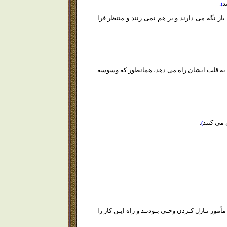
د
.
)
باز نگه مى دارند و بر هم نمى زنند و منتظر فرا
ى به قلب ايشان راه مى دهد، همانطور كه وسوسه
 مى كنند
.
)
مأمور نـازل كـردن وحـى بـودنـد و راه ايـن كار را