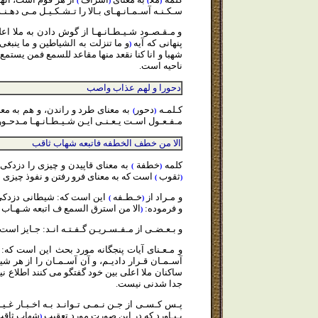
)
(
)
(
سـكـنـه آسـمـانـهـاى بـالا را تـشـكـيـل مـى دهـنـ
و مـقـصـود شـيـطـانـهـا از گوش دادن به ملا اع
پنهانى كه آيه
و ما تنزلت به الشياطين و ما ينب
(
شهبا و انا كنا نقعد منها مقاعد للسمع فمن يستمع 
ناحيه است.
دحورا و لهم عذاب واصب
كـلمـه
دحور
به معناى طرد و راندن، و هم به م
)
(
مـفـعـول اسـت يـعـنـى ايـن شـيـطـانـهـا مـدحـو
الا من خطف الخطفه فاتبعه شهاب ثاقب
كلمه
خطفة
به معناى قاپيدن و چيزى را دزدكى
)
(
ثقوب
است كه به معناى فرو رفتن و نفوذ چيزى 
)
(
و مـراد از
خـطـفه
اين است كه: شيطانى دزدكى خو
)
(
و فرموده:
الا من استرق السمع ف اتبعه شـهـاب 
(
و بـعـضـى از مـفـسـريـن گـفـتـه انـد: جـايز است 
و مـعـناى آيات پنجگانه مورد بحث اين است كه: ما
آسـمـان قـرار داديـم، و آن آسـمـان را از هر شي
ساكنان ملا اعلى بين خود گفتگو مى كنند اطلاع ني
جدا شدنى نيست.
پـس
كـسـى از جـن نـمـى تـوانـد بـه اخـبـار غـيـ
بـيـاورد كه در اين صورت مورد تعقيب
شهاب ثاق
(