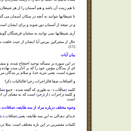
تا هم زينت آن باشد و هم آسمان را از هر شيطان 
تا شيطانها نتوانند به آنچه در سكان آسمان مى گذ
و در نتيجه از آسمان دور شوند و براى ايشان است ع
آرى
شيطانها نمى توانند به سخنان فرشتگان گوش فرا 
حال از مشركين بپرس آيا ايشان از حيث خلقت سخت 
(11).
بيان آيات
در اين سوره بر مسأله توحيد احتجاج شده، و مشر
اى از بندگان مؤمن خود را كه بر آنان منت نهاده 
سوره است، يعنى تنزيه خدا. و سلام بر بندگان مر
و الصافات صفا فالزاجرات زجرا فالتاليات ذكرا
كلمه
صافّات
- به طورى كه گفته شده - جمع
صا
(
)
(
و كلمه
زاجرات
از
زجر
است كه به معناى آن است
)
(
)
(
است.
وجوه مختلف درباره مراد از سه طايفه:
صافات
،
(
)
(
خـداى تـعـالى به اين سه طايفه، يعنى
صافات
،
ز
(
)
(
كلمات مفسرين در اين باره مختلف است. مثلا درب